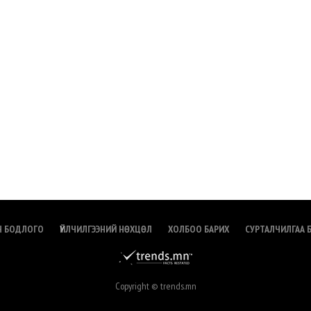
Н БОДЛОГО
ҮЙЛЧИЛГЭЭНИЙ НӨХЦӨЛ
ХОЛБОО БАРИХ
СУРТАЛЧИЛГАА 
Copyright © trends.mn