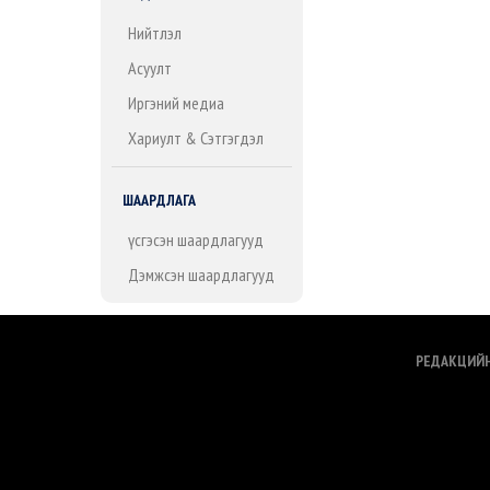
Нийтлэл
Асуулт
Иргэний медиа
Хариулт & Сэтгэгдэл
ШААРДЛАГА
Үүсгэсэн шаардлагууд
Дэмжсэн шаардлагууд
РЕДАКЦИЙ