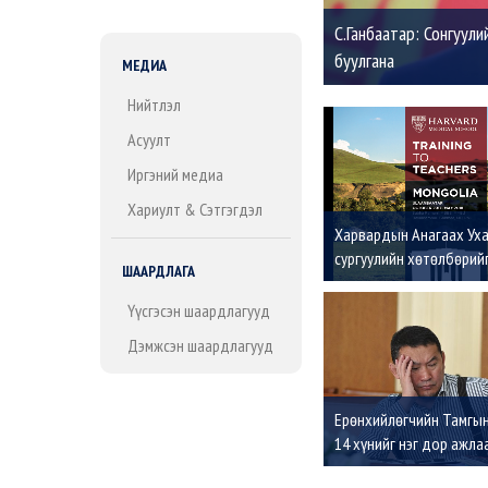
С.Ганбаатар: Сонгуули
буулгана
МЕДИА
Нийтлэл
Асуулт
Иргэний медиа
Хариулт & Сэтгэгдэл
Харвардын Анагаах Ух
сургуулийн хөтөлбөрий
ШААРДЛАГА
Монголчууд эх орондо
хэрэгжүүлнэ
Үүсгэсэн шаардлагууд
Дэмжсэн шаардлагууд
Ерөнхийлөгчийн Тамгын
14 хүнийг нэг дор ажла
чөлөөлжээ