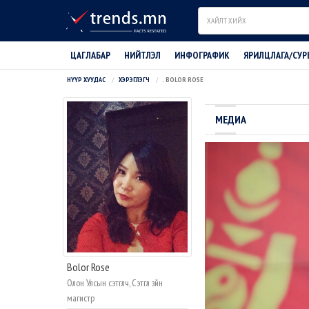
Search
ЦАГЛАБАР
НИЙТЛЭЛ
ИНФОГРАФИК
ЯРИЛЦЛАГА/СУР
НҮҮР ХУУДАС
ХЭРЭГЛЭГЧ
. BOLOR ROSE
МЕДИА
Bolor Rose
Олон Улсын сэтгүүлч, Сэтгүүл зүйн
магистр