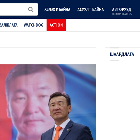
ХЭЛЭХ ҮГ БАЙНА
АСУУЛТ БАЙНА
АВТОРУУД
OPINION LEADERS
ВАЛЖЛАГА
WATCHDOG
ACTION
ШААРДЛАГА