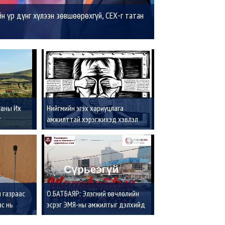
йн үр дүнг хүлээн зөвшөөрөхгүй, СЕХ-г татан
ааны Их
Нийгмийн эгэх хариуцлага
г
амжилттай хэрэгжихэд хэвлэл
о
мэдээлэл ямар үүрэгтэй вэ?
 газраас
О.БАТБАЯР: Элэгний өвчлөлийн
ас нь
эсрэг ЭМЯ-ны амжилтыг дэлхийд
үнэллээ, одоо Сүрьеэтэй