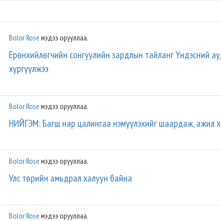
тэмцэхэд яг үүн шиг амжилт
гаргах боломжтой
Bolor Rose
мэдээ орууллаа.
Ерөнхийлөгчийн сонгуулийн зардлын тайланг Үндэсний ау
хүргүүлжээ
Bolor Rose
мэдээ орууллаа.
НИЙГЭМ: Багш нар цалингаа нэмүүлэхийг шаардаж, ажил 
Bolor Rose
мэдээ орууллаа.
Улс төрийн амьдрал халуун байна
Bolor Rose
мэдээ орууллаа.