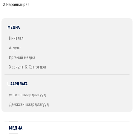
Х.Наранцацрал
МЕДИА
Нийтлэл
Асуулт
Иргэний медиа
Хариулт & Сэтгэгдэл
ШААРДЛАГА
Үүсгэсэн шаардлагууд
Дэмжсэн шаардлагууд
МЕДИА