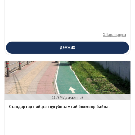
Х.Наранцацрал
ДЭМЖИХ
1159747 дэмжигчтэй
Стандартад нийцсэн дугуйн замтай болмоор байна.