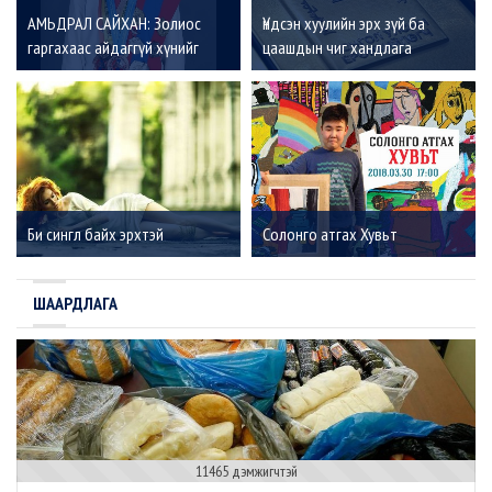
АМЬДРАЛ САЙХАН: Золиос
Үндсэн хуулийн эрх зүй ба
гаргахаас айдаггүй хүнийг
цаашдын чиг хандлага
амжилт үргэлж дагадаг
Би сингл байх эрхтэй
Солонго атгах Хувьт
ШААРДЛАГА
11465 дэмжигчтэй