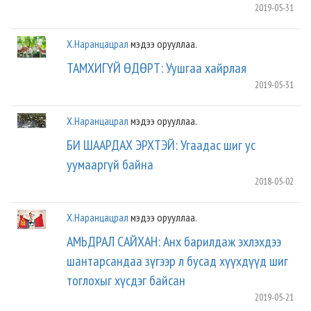
2019-05-31
Х.Наранцацрал
мэдээ орууллаа.
ТАМХИГҮЙ ӨДӨРТ: Уушгаа хайрлая
2019-05-31
Х.Наранцацрал
мэдээ орууллаа.
БИ ШААРДАХ ЭРХТЭЙ: Угаадас шиг ус
уумааргүй байна
2018-05-02
Х.Наранцацрал
мэдээ орууллаа.
АМЬДРАЛ САЙХАН: Анх барилдаж эхлэхдээ
шантарсандаа зүгээр л бусад хүүхдүүд шиг
тоглохыг хүсдэг байсан
2019-05-21