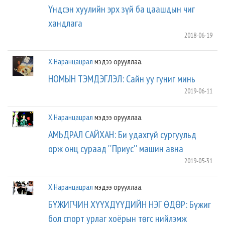
Үндсэн хуулийн эрх зүй ба цаашдын чиг
хандлага
2018-06-19
Х.Наранцацрал
мэдээ орууллаа.
НОМЫН ТЭМДЭГЛЭЛ: Сайн уу гуниг минь
2019-06-11
Х.Наранцацрал
мэдээ орууллаа.
АМЬДРАЛ САЙХАН: Би удахгүй сургуульд
орж онц сураад ''Приус'' машин авна
2019-05-31
Х.Наранцацрал
мэдээ орууллаа.
БҮЖИГЧИН ХҮҮХДҮҮДИЙН НЭГ ӨДӨР: Бүжиг
бол спорт урлаг хоёрын төгс нийлэмж