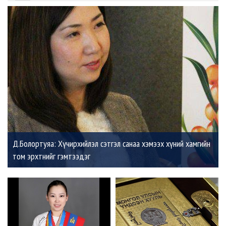
Д.Болортуяа: Хүчирхийлэл сэтгэл санаа хэмээх хүний хамгийн
том эрхтнийг гэмтээдэг