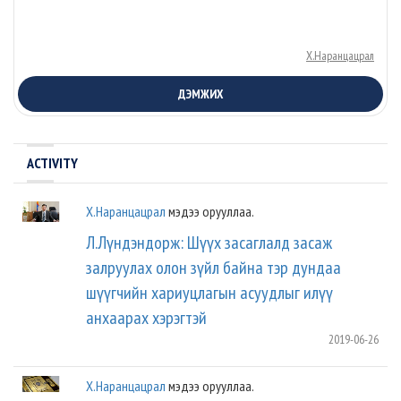
Х.Наранцацрал
ДЭМЖИХ
ACTIVITY
Х.Наранцацрал
мэдээ орууллаа.
Л.Лүндэндорж: Шүүх засаглалд засаж
залруулах олон зүйл байна тэр дундаа
шүүгчийн хариуцлагын асуудлыг илүү
анхаарах хэрэгтэй
2019-06-26
Х.Наранцацрал
мэдээ орууллаа.