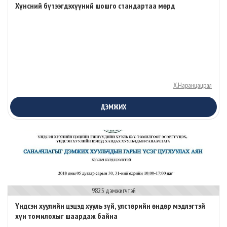
Хүнсний бүтээгдэхүүний шошго стандартаа мөрд
Х.Наранцацрал
ДЭМЖИХ
9825 дэмжигчтэй
Үндсэн хуулийн цэцэд хууль зүй, улстөрийн өндөр мэдлэгтэй
хүн томилохыг шаардаж байна