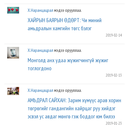
Х.Наранцацрал
мэдээ орууллаа.
ХАЙРЫН БАЯРЫН ӨДӨРТ: Чи миний
амьдралын хамгийн төгс бэлэг
2019-02-14
Х.Наранцацрал
мэдээ орууллаа.
Монголд анх удаа жүжигчингүй жүжиг
тоглогдоно
2019-02-13
Х.Наранцацрал
мэдээ орууллаа.
АМЬДРАЛ САЙХАН: Зарим хүмүүс арав хорин
төгрөгийг гандангийн хайрцаг руу хийдэг
эсвэл ус авдаг мөнгө гэж боддог юм билээ
2019-01-23