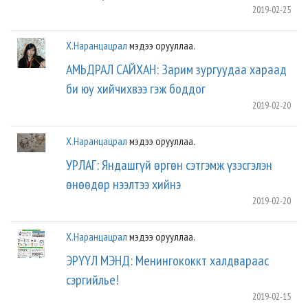
2019-02-25
Х.Наранцацрал
мэдээ орууллаа.
АМЬДРАЛ САЙХАН: Зарим зургуудаа хараад
би юу хийчихвээ гэж боддог
2019-02-20
Х.Наранцацрал
мэдээ орууллаа.
УРЛАГ: Яндашгүй өргөн сэтгэмж үзэсгэлэн
өнөөдөр нээлтээ хийнэ
2019-02-20
Х.Наранцацрал
мэдээ орууллаа.
ЭРҮҮЛ МЭНД: Менингококкт халдвараас
сэргийлье!
2019-02-15