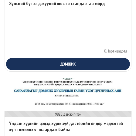
Хүнсний бүтээгдэхүүний шошго стандартаа мөрд
Х.Наранцацрал
ДЭМЖИХ
9825 дэмжигчтэй
Үндсэн хуулийн цэцэд хууль зүй, улстөрийн өндөр мэдлэгтэй
хүн томилохыг шаардаж байна