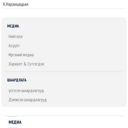
Х.Наранцацрал
МЕДИА
Нийтлэл
Асуулт
Иргэний медиа
Хариулт & Сэтгэгдэл
ШААРДЛАГА
Үүсгэсэн шаардлагууд
Дэмжсэн шаардлагууд
МЕДИА