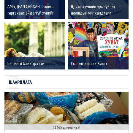
АМЬДРАЛ САЙХАН: Золиос
Үндсэн хуулийн эрх зүй ба
гаргахаас айдаггүй хүнийг
цаашдын чиг хандлага
амжилт үргэлж дагадаг
Би сингл байх эрхтэй
Солонго атгах Хувьт
ШААРДЛАГА
11465 дэмжигчтэй