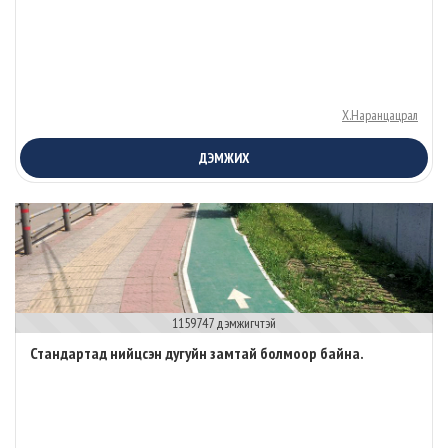
Х.Наранцацрал
ДЭМЖИХ
1159747 дэмжигчтэй
Стандартад нийцсэн дугуйн замтай болмоор байна.