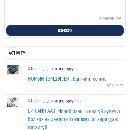
Х.Наранцацрал
ДЭМЖИХ
ACTIVITY
Х.Наранцацрал
мэдээ орууллаа.
НОМЫН ТЭМДЭГЛЭЛ: Вангийн нулимс
2019-02-27
Х.Наранцацрал
мэдээ орууллаа.
БИ САЙН ААВ: Миний охин танихгүй хүмүүст
бол эрх нь дэндсэн тэнэг юм шиг харагдаж
магадгүй