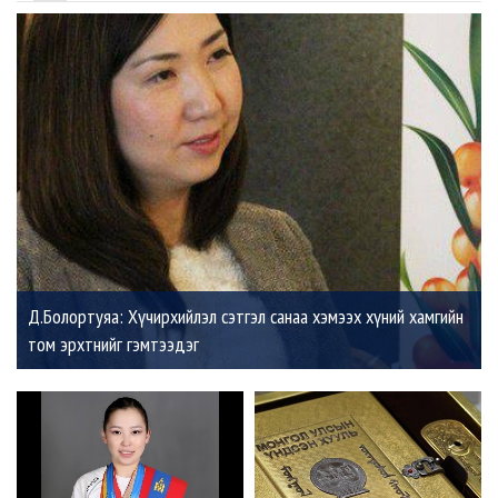
Д.Болортуяа: Хүчирхийлэл сэтгэл санаа хэмээх хүний хамгийн
том эрхтнийг гэмтээдэг