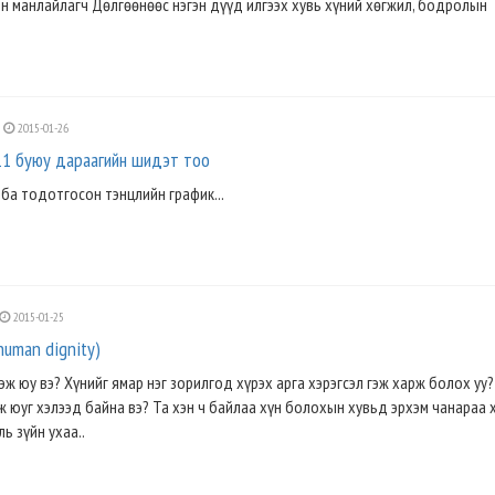
н манлайлагч Дөлгөөнөөс нэгэн дүүд илгээх хувь хүний хөгжил, бодролын
2015-01-26
111 буюу дараагийн шидэт тоо
ба тодотгосон тэнцлийн график...
2015-01-25
human dignity)
гэж юу вэ? Хүнийг ямар нэг зорилгод хүрэх арга хэрэгсэл гэж харж болох уу
ж юуг хэлээд байна вэ? Та хэн ч байлаа хүн болохын хувьд эрхэм чанараа х
ь зүйн ухаа..