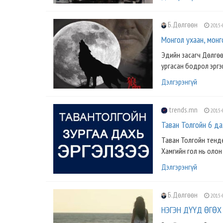
Б.Дөлгөөн
2015-
Монгол ухаан, монг
Эдийн засагч Дөлгөө
ургасан бодрол эргэц
Дэлгэрэнгүй
trends.mn
2015-
Таван Толгойн 6 да
Таван Толгойн тенде
Хамгийн гол нь олон
Дэлгэрэнгүй
Б.Дөлгөөн
2015-
НЭГЭН ДҮҮД ӨГӨХ