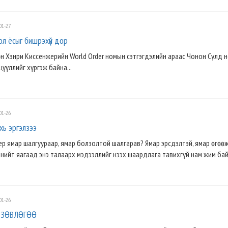
01-27
ол ёсыг бишрэхүй дор
н Хэнри Киссенжерийн World Order номын сэтгэгдэлийн араас Чонон Сүлд 
үүллийг хүргэж байна...
01-26
хь эргэлзээ
р ямар шалгуураар, ямар болзолтой шалгарав? Ямар эрсдэлтэй, ямар өгөөж
 нийт яагаад энэ талаарх мэдээллийг нээх шаардлага тавихгүй нам жим байн
01-26
 ЗӨВЛӨГӨӨ