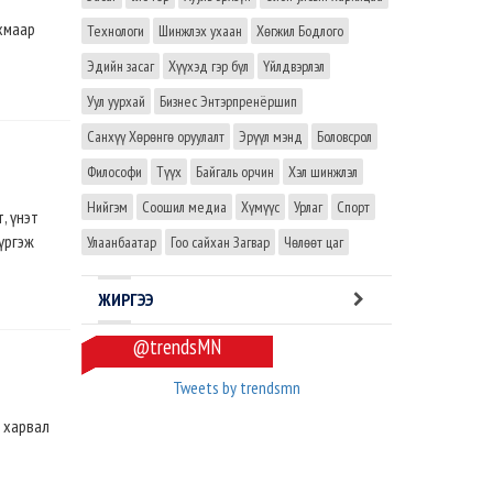
хмаар
Технологи
Шинжлэх ухаан
Хөгжил Бодлого
Эдийн засаг
Хүүхэд гэр бүл
Үйлдвэрлэл
Уул уурхай
Бизнес Энтэрпренёршип
Санхүү Хөрөнгө оруулалт
Эрүүл мэнд
Боловсрол
Философи
Түүх
Байгаль орчин
Хэл шинжлэл
Нийгэм
Соошил медиа
Хүмүүс
Урлаг
Спорт
, үнэт
үргэж
Улаанбаатар
Гоо сайхан Загвар
Чөлөөт цаг
ЖИРГЭЭ
@trendsMN
Tweets by trendsmn
о харвал