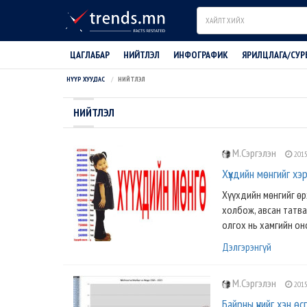
Search
ЦАГЛАБАР
НИЙТЛЭЛ
ИНФОГРАФИК
ЯРИЛЦЛАГА/СУР
НҮҮР ХУУДАС
НИЙТЛЭЛ
НИЙТЛЭЛ
М.Сэргэлэн
2015
Хүүхдийн мөнгийг хэ
Хүүхдийн мөнгийг өр
холбож, авсан татва
олгох нь хамгийн он
Дэлгэрэнгүй
М.Сэргэлэн
2015
Байрны үнийг хэн өс