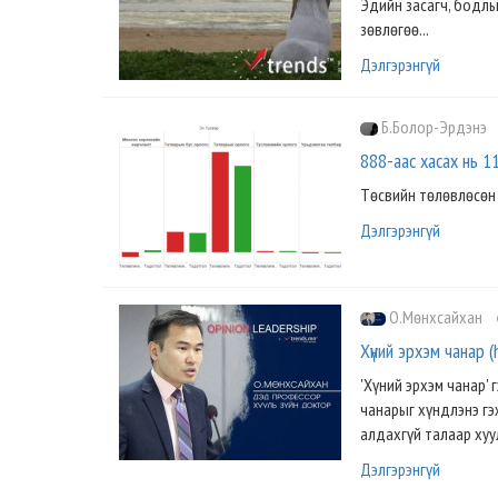
Эдийн засагч, бодлы
зөвлөгөө...
Дэлгэрэнгүй
Б.Болор-Эрдэнэ
888-аас хасах нь 
Төсвийн төлөвлөсөн 
Дэлгэрэнгүй
О.Мөнхсайхан
Хүний эрхэм чанар (
'Хүний эрхэм чанар' 
чанарыг хүндлэнэ гэ
алдахгүй талаар хуул
Дэлгэрэнгүй