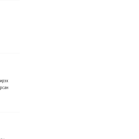
 ирэх
арсан