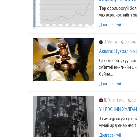
Төр оролцоогүй бол 
үнэ өсөж ирснийг то
Дэлгэрэнгүй
Ц.Уянга
2015-01-
Авилга: Цуврал No1
Сахилга бат, хуулий
зүйлтэй нийгмийн ши
байна...
Дэлгэрэнгүй
Ш.Үнэнтөгс
201
ҮНДЭСНИЙ ХУЛГАЙ
3 сая хүрэхгүй хүнт
үүний ард ямар нэг т
Дэлгэрэнгүй