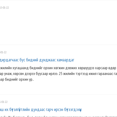
5-01-22
-01-22
удирдагчаас бус бидний дунджаас хамаардаг
 жилийн хугацаанд биднийг орхин хөгжин дэвжих хөршүүдээ харсаар өдөр
ар унаж, хөрсөн дээрээ буусаар ирлээ. 25 жилийн тэртээд ижил гараанаас г
ар биднийг орхин ур..
-01-22
ш их бүтэлгүйтлийн дундаас гарч ирсэн бүтээгдэхүүн