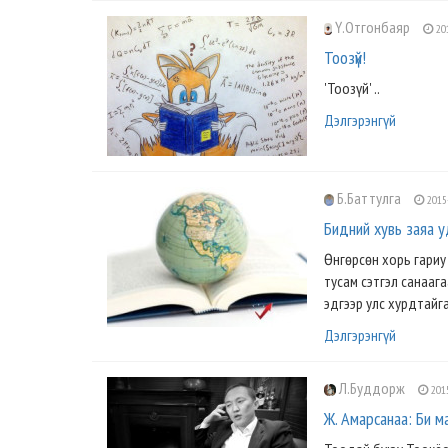
Ү.Отгонбаяр
201
Тоозүй!
'Тоозүй' ..
Дэлгэрэнгүй
Б.Баттулга
2015
Бидний хувь заяа 
Өнгөрсөн хорь гариу
тусам сэтгэл санаага
эдгээр улс хурдтайга
Дэлгэрэнгүй
Л.Буддорж
2015
Ж. Амарсанаа: Би ма