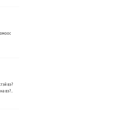
номоос
тэй вэ?
а вэ?..