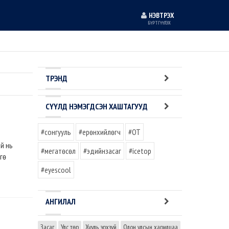
НЭВТРЭХ
БҮРТГҮҮЛЭХ
ТРЭНД
СҮҮЛД НЭМЭГДСЭН ХАШТАГУУД
#сонгууль
#ерөнхийлөгч
#OT
й нь
#мегатөсөл
#эдийнзасаг
#icetop
гө
#eyescool
АНГИЛАЛ
Засаг
Улс төр
Хууль эрхзүй
Олон улсын харилцаа