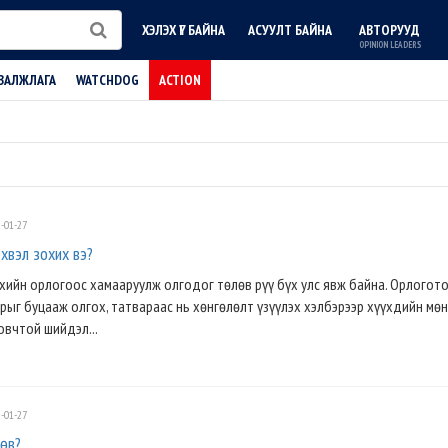
ХЭЛЭХ ҮГ БАЙНА
АСУУЛТ БАЙНА
АВТОРУУД
OPINION LEADERS
ВАЛЖЛАГА
WATCHDOG
ACTION
-01-27
рхвэл зохих вэ?
хийн орлогоос хамааруулж олгодог төлөв рүү бүх улс явж байна. Орлогото
рыг буцааж олгох, татвараас нь хөнгөлөлт үзүүлэх хэлбэрээр хүүхдийн мөн
овчтой шийдэл...
-01-27
гөв?