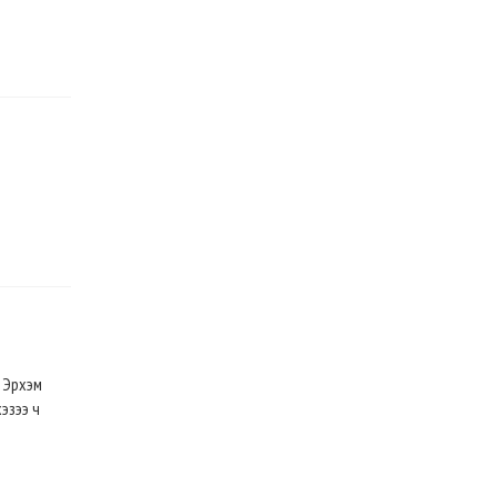
? Эрхэм
эзээ ч