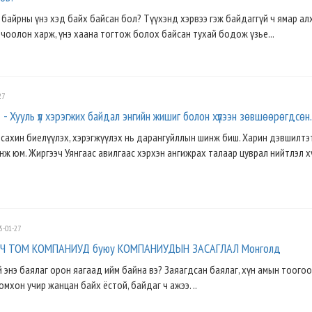
байрны үнэ хэд байх байсан бол? Түүхэнд хэрвээ гэж байдаггүй ч ямар ал
вчоолон харж, үнэ хаана тогтож болох байсан тухай бодож үзье...
27
 - Хууль үл хэрэгжих байдал энгийн жишиг болон хүлээн зөвшөөрөгдсөн.
г сахин биелүүлэх, хэрэгжүүлэх нь дарангуйллын шинж биш. Харин дэвшилтэт
нж юм. Жиргээч Уянгаас авилгаас хэрхэн ангижрах талаар цуврал нийтлэл х
5-01-27
Ч ТОМ КОМПАНИУД буюу КОМПАНИУДЫН ЗАСАГЛАЛ Монголд
эй энэ баялаг орон яагаад ийм байна вэ? Заяагдсан баялаг, хүн амын тоого
омхон учир жанцан байх ёстой, байдаг ч ажээ. ..