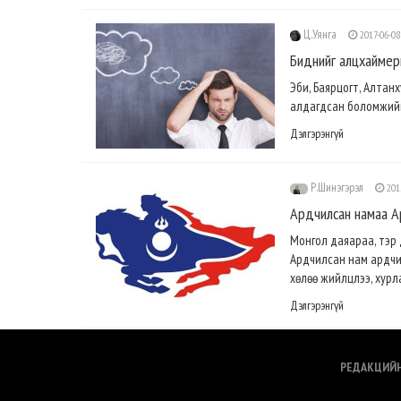
Ц.Уянга
2017-06-08
Биднийг алцхаймер
Эби, Баярцогт, Алтан
алдагдсан боломжийн а
Дэлгэрэнгүй
Р.Шинэгэрэл
201
Ардчилсан намаа А
Монгол даяараа, тэр 
Ардчилсан нам ардчила
хөлөө жийлцлээ, хурла
Дэлгэрэнгүй
РЕДАКЦИЙ