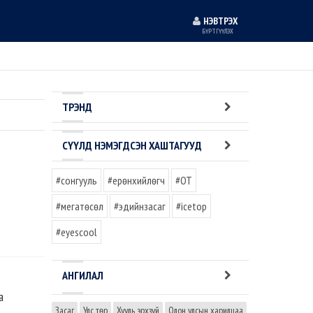
НЭВТРЭХ
БҮРТГҮҮЛЭХ
ТРЭНД
СҮҮЛД НЭМЭГДСЭН ХАШТАГУУД
#сонгууль
#ерөнхийлөгч
#OT
#мегатөсөл
#эдийнзасаг
#icetop
#eyescool
АНГИЛАЛ
а
Засаг
Улс төр
Хууль эрхзүй
Олон улсын харилцаа