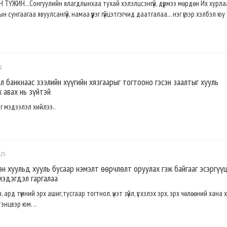
ҮЖИН...Сонгуулийн ялагдлынхаа тухай хэлэлцсэнгүй, дүрмээ мөрдөн Их хурла
н сунгаагаа явуулсангүй, намаа үүрэг гүйцэтгэгчид даатгалаа... нэг үгээр хэлбэл юу 
2
л банкнаас зээлийн хүүгийн хязгаарыг тогтооно гэсэн заалтыг хууль
 авах нь зүйтэй
г мэдээлэл хийлээ..
-25
н хуульд хууль бусаар нэмэлт өөрчлөлт оруулах гэж байгааг эсэргүү
мэдэгдэл гаргалаа
 ард түмний эрх ашиг,тусгаар тогтнол, үнэт зүйл, үг хэлэх эрх, эрх чөлөөний хана 
энцвэр юм. ..