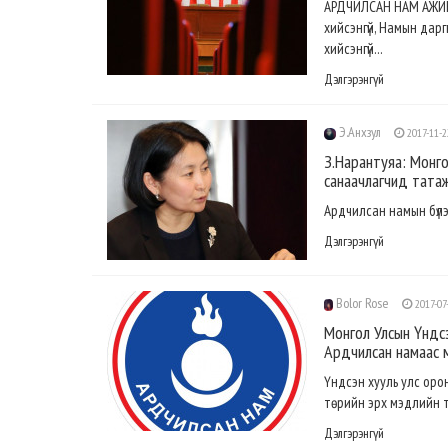
АРДЧИЛСАН НАМ АЖИН Т
хийсэнгүй, Намын даргы
хийсэнгүй...
Дэлгэрэнгүй
Э.Анхзул
2017-11-2
З.Нарантуяа: Монго
санаачлагчид татаж
Ардчилсан намын бүлэ
Дэлгэрэнгүй
Bolor Rose
2017-07
Монгол Улсын Үндсэ
Ардчилсан намаас 
Үндсэн хууль улс орон,
төрийн эрх мэдлийн т
Дэлгэрэнгүй