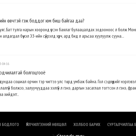
ийн өвчтэй гэж боддог юм биш байгаа даа?
хуяг, Баттулга нарын хооронд үүссэн баялаг булаацалдах зодооноос л болж Мон
лдагдал бүү хэл ЭЗ-ийн сүйрэлд хүрч, ард бид л арьсаа хуулуулж сууна...
5-04-16
рдчилалтай болгоцгооё
дундаа сошиал орчин тэр чигтээ улс төрд умбаж байна. Гол сэдвүүдийг нэрлэвэ
лгүй болжээ, залуучууддаа ээлгүй л гэнэ, даргын засаглал тогтсон л гэнэ, фра
а хийдэгг..
Н БОДЛОГО
ҮЙЛЧИЛГЭЭНИЙ НӨХЦӨЛ
ХОЛБОО БАРИХ
СУРТАЛЧИЛГАА 