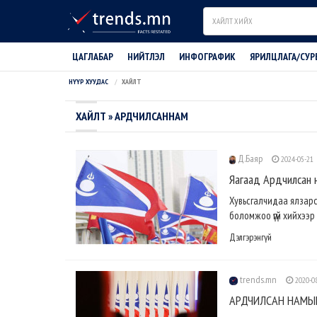
Search
ЦАГЛАБАР
НИЙТЛЭЛ
ИНФОГРАФИК
ЯРИЛЦЛАГА/СУР
НҮҮР ХУУДАС
ХАЙЛТ
ХАЙЛТ » АРДЧИЛСАННАМ
Д.Баяр
2024-05-21
Яагаад Ардчилсан 
Хувьсгалчидаа ялзарс
боломжоо үгүй хийхээр
Дэлгэрэнгүй
trends.mn
2020-0
АРДЧИЛСАН НАМЫН 