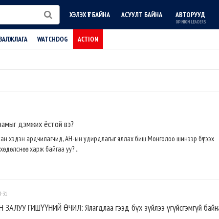
ХЭЛЭХ ҮГ БАЙНА
АСУУЛТ БАЙНА
АВТОРУУД
OPINION LEADERS
ВАЛЖЛАГА
WATCHDOG
ACTION
намыг дэмжих ёстой вэ?
ан хэдэн ардчилагчид, АН-ын удирдлагыг яллах биш Монголоо шинээр бүтээх
 хөдөлснөө харж байгаа уу? ..
8-31
ЗАЛУУ ГИШҮҮНИЙ ӨЧИЛ: Ялагдлаа гээд бүх зүйлээ үгүйсгэмгүй байн