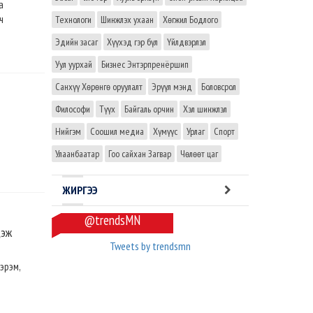
а
ч
Технологи
Шинжлэх ухаан
Хөгжил Бодлого
Эдийн засаг
Хүүхэд гэр бүл
Үйлдвэрлэл
Уул уурхай
Бизнес Энтэрпренёршип
Санхүү Хөрөнгө оруулалт
Эрүүл мэнд
Боловсрол
Философи
Түүх
Байгаль орчин
Хэл шинжлэл
Нийгэм
Соошил медиа
Хүмүүс
Урлаг
Спорт
Улаанбаатар
Гоо сайхан Загвар
Чөлөөт цаг
ЖИРГЭЭ
@trendsMN
цэж
Tweets by trendsmn
хэрэм,