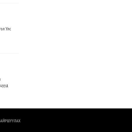
гол Улс
л
кцууд
БАЙРШУУЛАХ