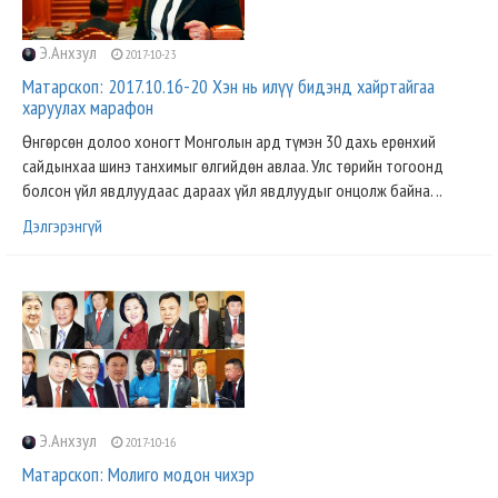
Э.Анхзул
2017-10-23
Матарскоп: 2017.10.16-20 Хэн нь илүү бидэнд хайртайгаа
харуулах марафон
Өнгөрсөн долоо хоногт Монголын ард түмэн 30 дахь ерөнхий
сайдынхаа шинэ танхимыг өлгийдөн авлаа. Улс төрийн тогоонд
болсон үйл явдлуудаас дараах үйл явдлуудыг онцолж байна. ..
Дэлгэрэнгүй
Э.Анхзул
2017-10-16
Матарскоп: Молиго модон чихэр