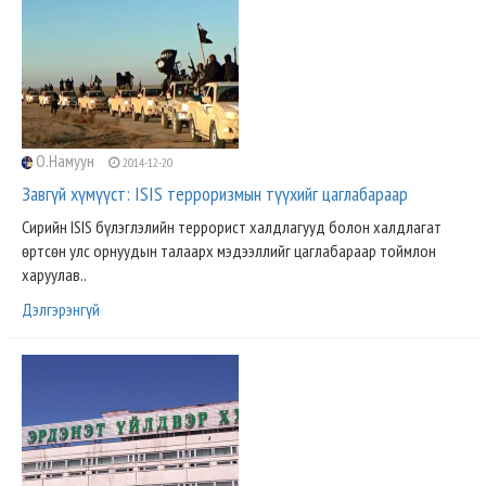
О.Намуун
2014-12-20
Завгүй хүмүүст: ISIS терроризмын түүхийг цаглабараар
Сирийн ISIS бүлэглэлийн террорист халдлагууд болон халдлагат
өртсөн улс орнуудын талаарх мэдээллийг цаглабараар тоймлон
харуулав..
Дэлгэрэнгүй