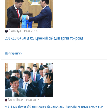
Э.Анхзул
2017-10-05
2017.10.04 30 дахь Ерөнхий сайдын эргэн тойронд
..
Дэлгэрэнгүй
Bolor Rose
2017-08-28
МАН-ын бүлэг 65 гишүүнээ байлцуулан Засгийн газрын асуудлыг