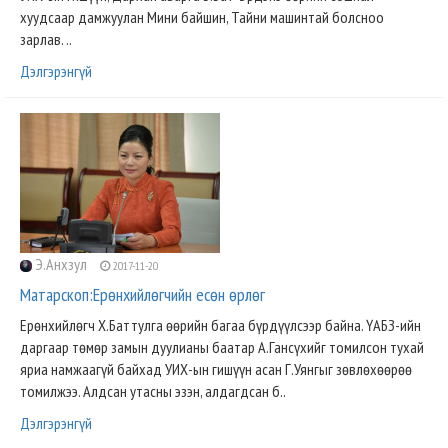
хуудсаар дамжуулан Мини байшин, Тайни машинтай болсноо
зарлав. ..
Дэлгэрэнгүй
Э.Анхзул
2017-11-20
Матарскоп:Ерөнхийлөгчийн есөн өрлөг
Ерөнхийлөгч Х.Баттулга өөрийн багаа бүрдүүлсээр байна. ҮАБЗ-ийн
даргаар төмөр замын дуулианы баатар А.Гансүхийг томилсон тухай
яриа намжаагүй байхад УИХ-ын гишүүн асан Г.Уянгыг зөвлөхөөрөө
томилжээ. Алдсан утасны эзэн, алдагдсан б..
Дэлгэрэнгүй