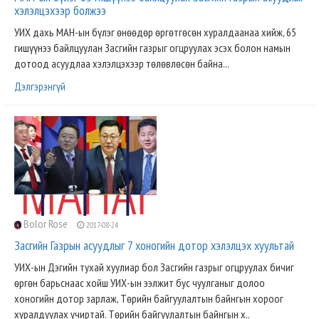
хэлэлцэхээр болжээ
УИХ дахь МАН-ын бүлэг өнөөдөр өргөтгөсөн хуралдаанаа хийж, 65
гишүүнээ байлцуулан Засгийн газрыг огцруулах эсэх болон намын
дотоод асуудлаа хэлэлцэхээр төлөвлөсөн байна...
Дэлгэрэнгүй
Bolor Rose
2017-08-24
Засгийн Газрын асуудлыг 7 хоногийн дотор хэлэлцэх хуультай
УИХ-ын Дэгийн тухай хуулиар бол Засгийн газрыг огцруулах бичиг
өргөн барьснаас хойш УИХ-ын ээлжит бус чуулганыг долоо
хоногийн дотор зарлаж, Төрийн байгуулалтын байнгын хороог
хуралдуулах учиртай. Төрийн байгуулалтын байнгын х..