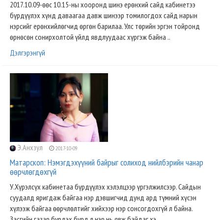
2017.10.09-өөс 10.15-ны хооронд шинэ ерөнхий сайд кабинетээ
бүрдүүлэх хүнд даваагаа давж шинээр томилогдох сайд нарын
нэрсийг ерөнхийлөгчид өргөн барилаа. Улс төрийн эргэн тойронд
өрнөсөн сонирхолтой үйлд явдлуудаас хүргэж байна ..
Дэлгэрэнгүй
Э.Анхзул
2017-10-09
Матарскоп: Нэмэгдэхүүний байрыг солиход нийлбэрийн чанар
өөрчлөгдөхгүй
У.Хүрэлсүх кабинетаа бүрдүүлэх хэлэлцээр үргэлжилсээр. Сайдын
суудалд яригдаж байгаа нэр дэвшигчид дунд ард түмний хүсэн
хүлээж байгаа өөрчлөлтийг хийхээр нэр сонсогдохгүй л байна.
Засгийн газар бүрдэх бүрд л нэр нь явж байдаг хэ..