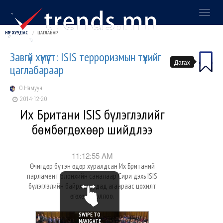
Toggl
naviga
НҮҮР ХУУДАС
ЦАГЛАБАР
Завгүй хүмүүст: ISIS терроризмын түүхийг
Дагах
цаглабараар
О.Намуун
2014-12-20
Их Британи ISIS бүлэглэлийг
бөмбөгдөхөөр шийдлээ
11:12:55 AM
Өчигдөр бүтэн өдөр хуралдсан Их Британий
парламент олонхийн саналаар Сири дэхь ISIS
бүлэглэлийн байрлалуудад агаараас цохилт
өгөхөөр боллоо.
SWIPE TO
NAVIGATE