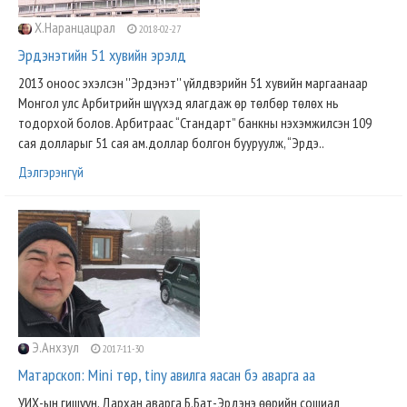
Х.Наранцацрал
2018-02-27
Эрдэнэтийн 51 хувийн эрэлд
2013 оноос эхэлсэн ''Эрдэнэт'' үйлдвэрийн 51 хувийн маргаанаар
Монгол улс Арбитрийн шүүхэд ялагдаж өр төлбөр төлөх нь
тодорхой болов. Арбитраас “Стандарт” банкны нэхэмжилсэн 109
сая долларыг 51 сая ам.доллар болгон бууруулж, “Эрдэ..
Дэлгэрэнгүй
Э.Анхзул
2017-11-30
Матарскоп: Mini төр, tiny авилга яасан бэ аварга аа
УИХ-ын гишүүн, Дархан аварга Б.Бат-Эрдэнэ өөрийн сошиал