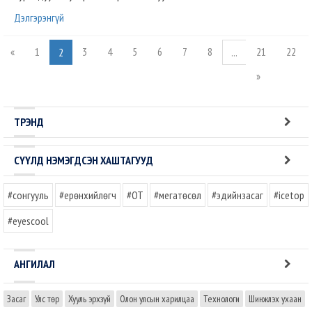
Дэлгэрэнгүй
«
1
3
4
5
6
7
8
21
22
2
...
»
ТРЭНД
СҮҮЛД НЭМЭГДСЭН ХАШТАГУУД
#сонгууль
#ерөнхийлөгч
#OT
#мегатөсөл
#эдийнзасаг
#icetop
#eyescool
АНГИЛАЛ
Засаг
Улс төр
Хууль эрхзүй
Олон улсын харилцаа
Технологи
Шинжлэх ухаан