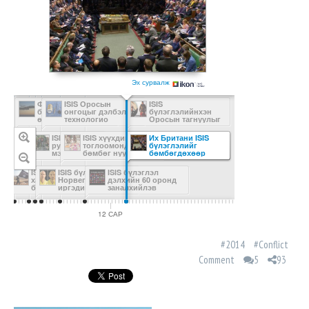
Эх сурвалж
Франц ISIS
ISIS Оросын
ISIS
бүлэглэлд цохилт
онгоцыг дэлбэлсэн
бүлэглэлийнхэн
өглөө
технологио
Оросын тагнуулыг
танилцууллаа
цаазаар авчээ
ISIS Бейрутад
ISIS Вашингтон хот
ISIS хүүхдийн
Их Британи ISIS
террорист
руу халдана гэдгээ
тоглоомонд тэсрэх
бүлэглэлийг
ажиллагаа явуулжээ
мэдэгдлээ
бөмбөг нуусан
бөмбөгдөхөөр
байжээ
шийдлээ
ISIS Парисын
ISIS бүлэглэл
ISIS бүлэглэл
халдлагыг зохион
Норвеги, Хятадын
дэлхийн 60 оронд
байгуулснаа
иргэдийн амийг
заналхийлэв
мэдэгдлээ
хөнөөжээ
12 САР
2016
#2014
#Conflict
Comment
5
93