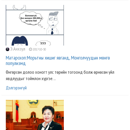
Э.Анхзул
2017-10-30
Матарскоп:Морьтны хишиг явганд, Монголчуудын мөнгө
популизмд
Өнгөрсөн долоо хоногт улс төрийн тогоонд болж өрнөсөн үйл
явдлуудыг тоймлон хүргэе. ..
Дэлгэрэнгүй