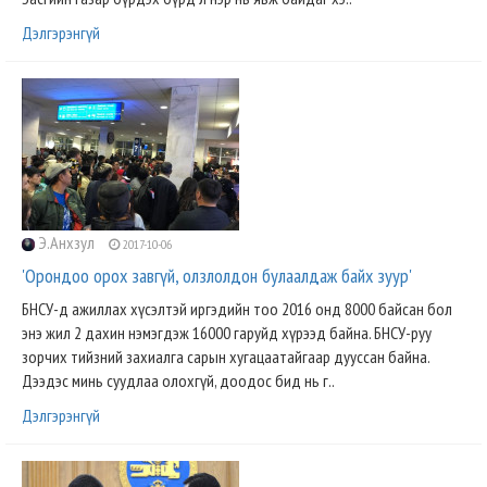
Дэлгэрэнгүй
Э.Анхзул
2017-10-06
'Орондоо орох завгүй, олзлолдон булаалдаж байх зуур'
БНСУ-д ажиллах хүсэлтэй иргэдийн тоо 2016 онд 8000 байсан бол
энэ жил 2 дахин нэмэгдэж 16000 гаруйд хүрээд байна. БНСУ-руу
зорчих тийзний захиалга сарын хугацаатайгаар дууссан байна.
Дээдэс минь суудлаа олохгүй, доодос бид нь г..
Дэлгэрэнгүй