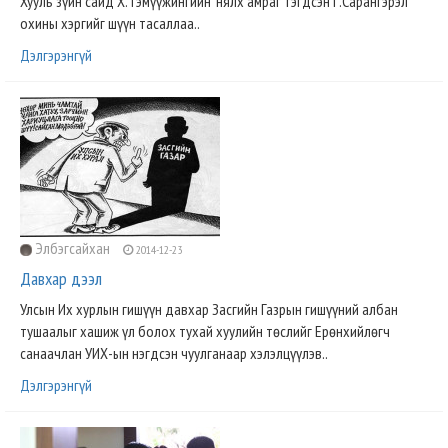
Хууль зүйн сайд Х.Тэмүүжингийн 'нялх амраг' гэгдсэн Г.Сарангэрэл
охины хэргийг шүүн тасаллаа..
Дэлгэрэнгүй
Элбэгсайхан
2014-12-23
Давхар дээл
Улсын Их хурлын гишүүн давхар Засгийн Газрын гишүүний албан
тушаалыг хашиж үл болох тухай хуулийн төслийг Ерөнхийлөгч
санаачлан УИХ-ын нэгдсэн чуулганаар хэлэлцүүлэв..
Дэлгэрэнгүй