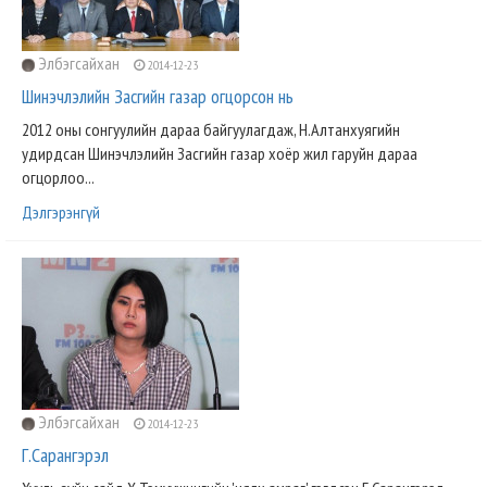
Элбэгсайхан
2014-12-23
Шинэчлэлийн Засгийн газар огцорсон нь
2012 оны сонгуулийн дараа байгуулагдаж, Н.Алтанхуягийн
удирдсан Шинэчлэлийн Засгийн газар хоёр жил гаруйн дараа
огцорлоо...
Дэлгэрэнгүй
Элбэгсайхан
2014-12-23
Г.Сарангэрэл