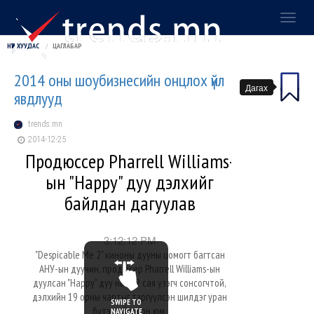
Toggl
naviga
НҮҮР ХУУДАС
ЦАГЛАБАР
2014 оны шоубизнесийн онцлох үйл
Дагах
явдлууд
trends.mn
2014-12-25
Продюссер Pharrell Williams-
ын "Happy" дуу дэлхийг
байлдан дагуулав
3:12:12 PM
"Despicable Me 2" киноны дууны цомогт багтсан
АНУ-ын дуучин, продюсер Pharrell Williams-ын
дуулсан "Happy" дуу нь 112 сая үзэгч сонсогчтой,
дэлхийн 19 орны чартыг тэргүүлсэн шилдэг уран
SWIPE TO
бүтээл болсон юм.
NAVIGATE