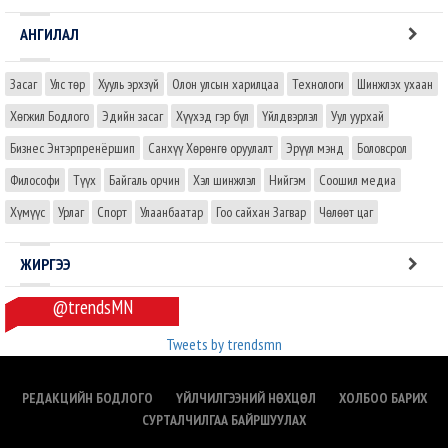
АНГИЛАЛ
Засаг
Улс төр
Хууль эрхзүй
Олон улсын харилцаа
Технологи
Шинжлэх ухаан
Хөгжил Бодлого
Эдийн засаг
Хүүхэд гэр бүл
Үйлдвэрлэл
Уул уурхай
Бизнес Энтэрпренёршип
Санхүү Хөрөнгө оруулалт
Эрүүл мэнд
Боловсрол
Философи
Түүх
Байгаль орчин
Хэл шинжлэл
Нийгэм
Соошил медиа
Хүмүүс
Урлаг
Спорт
Улаанбаатар
Гоо сайхан Загвар
Чөлөөт цаг
ЖИРГЭЭ
@trendsMN
Tweets by trendsmn
РЕДАКЦИЙН БОДЛОГО
ҮЙЛЧИЛГЭЭНИЙ НӨХЦӨЛ
ХОЛБОО БАРИХ
СУРТАЛЧИЛГАА БАЙРШУУЛАХ