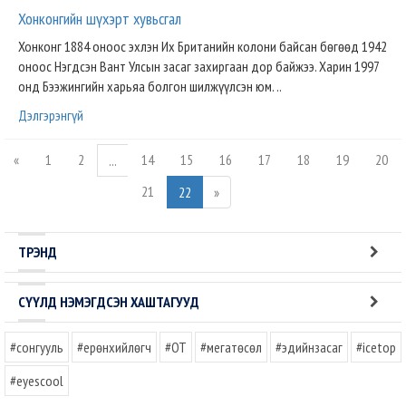
Хонконгийн шүхэрт хувьсгал
Хонконг 1884 оноос эхлэн Их Британийн колони байсан бөгөөд 1942
оноос Нэгдсэн Вант Улсын засаг захиргаан дор байжээ. Харин 1997
онд Бээжингийн харьяа болгон шилжүүлсэн юм. ..
Дэлгэрэнгүй
«
1
2
14
15
16
17
18
19
20
...
21
22
»
ТРЭНД
СҮҮЛД НЭМЭГДСЭН ХАШТАГУУД
#сонгууль
#ерөнхийлөгч
#OT
#мегатөсөл
#эдийнзасаг
#icetop
#eyescool