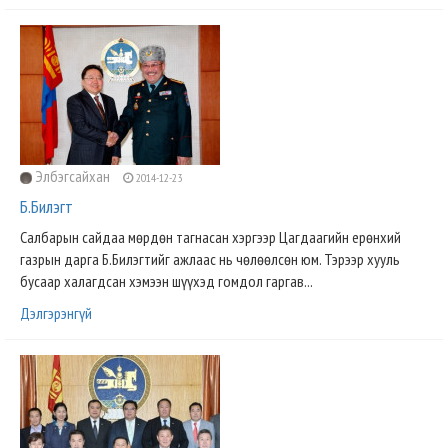
Элбэгсайхан
2014-12-23
Б.Билэгт
Салбарын сайдаа мөрдөн тагнасан хэргээр Цагдаагийн ерөнхий
газрын дарга Б.Билэгтийг ажлаас нь чөлөөлсөн юм. Тэрээр хууль
бусаар халагдсан хэмээн шүүхэд гомдол гаргав...
Дэлгэрэнгүй