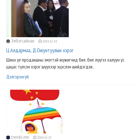
Элбэгсайхан
2014-12-24
Ц.Алдармаа, Д.Оюунтуулын хэрэг
Шинэ үе продакшны эмэгтэй жүжигчид бие, бие лүүгээ халуун ус
цацас түлсэн хэрэг шүүхээр эцэслэн шийдэгдэв..
Дэлгэрэнгүй
trends.mn
2014-12-25