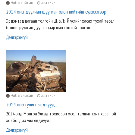
Элбэгсайхан
2014-12-22
2014 оны дуулиан шуугиан олон нийтийн сүлжээгээр
Эрдэмтэд цагаан толгойн Щ, Ь, Ъ, Й үсгийг хасах тухай төсөл
боловсруулсан дуулианаар шинэ онтой золгов..
Дэлгэрэнгүй
Элбэгсайхан
2014-12-22
2014 оны гунигт явдлууд
2014 онд Монгол Улсад тохиосон осол, гамшиг, гэмт хэрэгтэй
холбогдох үйл явдлууд..
Дэлгэрэнгүй