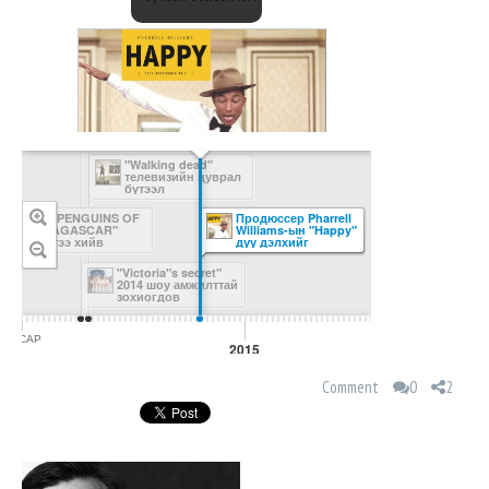
"Walking dead"
телевизийн цуврал
бүтээл
Эх сурвалж
"THE PENGUINS OF
Продюссер Pharrell
MADAGASCAR"
Williams-ын "Happy"
нээлтээ хийв
дуу дэлхийг
байлдан дагуулав
"Victoria"s secret"
2014 шоу амжилттай
зохиогдов
12 САР
2 САР
2015
Comment
0
2