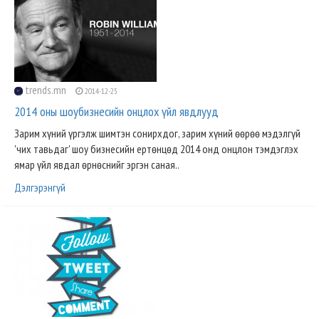
trends.mn
2014-12-25
2014 оны шоубизнесийн онцлох үйл явдлууд
Зарим хүний үргэлж шимтэн сонирхдог, зарим хүний өөрөө мэдэлгүй
'чих тавьдаг' шоу бизнесийн ертөнцөд 2014 онд онцлон тэмдэглэх
ямар үйл явдал өрнөснийг эргэн саная..
Дэлгэрэнгүй