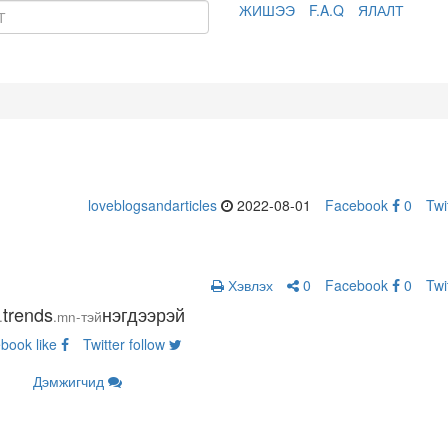
ЖИШЭЭ
F.A.Q
ЯЛАЛТ
loveblogsandarticles
2022-08-01
Facebook
0
Twi
Хэвлэх
0
Facebook
0
Twi
trends
нэгдээрэй
.
.mn-тэй
ebook
like
Twitter
follow
Дэмжигчид