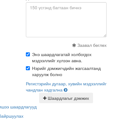
Заавал бөглөх
Энэ шаардлагатай холбогдох
мэдээллийг хүлээн авна.
Нэрийг дэмжигчдийн жагсаалтанд
харуулж болно
Регистэрийн дугаар, хувийн мэдээллийг
чандлан хадгална
Шаардлагыг дэмжих
шээ шаардлагууд
байршуулах