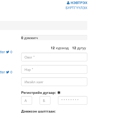
НЭВТРЭХ
БҮРТГҮҮЛЭХ
0%
0
дэмжигч
Complete
12
хүрэхэд
12
дутуу
tter
0
Овог:
Нэр:
tter
0
Имэйл
хаяг:
Регистрийн дугаар:
Дэмжсэн шалтгаан: