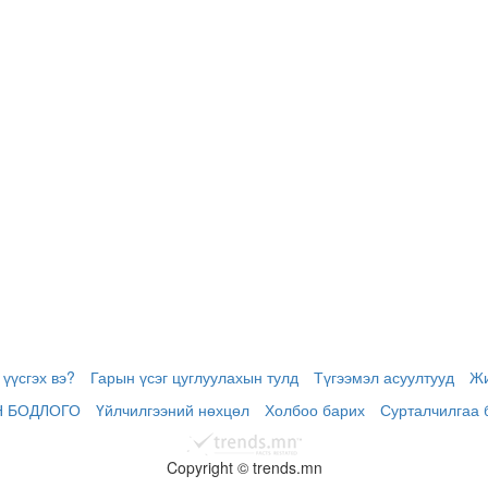
үүсгэх вэ?
Гарын үсэг цуглуулахын тулд
Түгээмэл асуултууд
Жи
Н БОДЛОГО
Үйлчилгээний нөхцөл
Холбоо барих
Сурталчилгаа 
Copyright © trends.mn