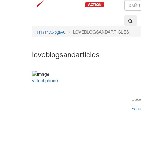
Search
НҮҮР ХУУДАС
LOVEBLOGSANDARTICLES
loveblogsandarticles
virtual phone
www
Fac