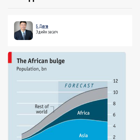
Б.Дөлгөөн
Эдийн засагч