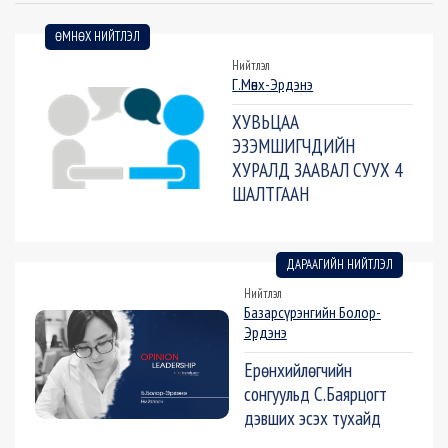
ӨМНӨХ НИЙТЛЭЛ
Нийтлэл
Г.Мөнх-Эрдэнэ
ХУВЬЦАА
ЭЗЭМШИГЧДИЙН
ХУРАЛД ЗААВАЛ СУУХ 4
ШАЛТГААН
ДАРААГИЙН НИЙТЛЭЛ
Нийтлэл
Базарсүрэнгийн Болор-
Эрдэнэ
Ерөнхийлөгчийн
сонгуульд С.Баярцогт
дэвших эсэх тухайд