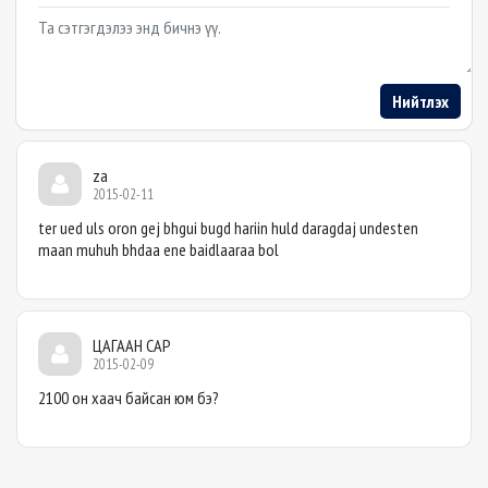
Example textarea
Нийтлэх
za
2015-02-11
ter ued uls oron gej bhgui bugd hariin huld daragdaj undesten
maan muhuh bhdaa ene baidlaaraa bol
ЦАГААН САР
2015-02-09
2100 он хаач байсан юм бэ?