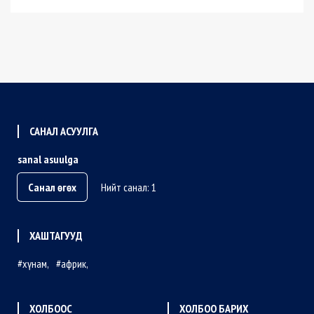
САНАЛ АСУУЛГА
sanal asuulga
Санал өгөх
Нийт санал: 1
ХАШТАГУУД
хүнам
африк
ХОЛБООС
ХОЛБОО БАРИХ