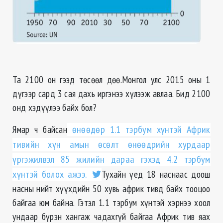
Та 2100 он гээд төсөөл дөө.Монгол улс 2015 оны 1
дүгээр сард 3 сая дахь иргэнээ хүлээж авлаа. Бид 2100
онд хэдүүлээ байх бол?
Ямар ч байсан
өнөөдөр 1.1 тэрбум хүнтэй Африк
тивийн хүн амын өсөлт өнөөдрийн хурдаар
үргэжилвэл 85 жилийн дараа гэхэд 4.2 тэрбум
хүнтэй болох ажээ.
Тухайн үед 18 наснаас доош
насны нийт хүүхдийн 50 хувь африк тивд байх тооцоо
байгаа юм байна. Гэтэл 1.1 тэрбум хүнтэй хэрнээ хоол
ундаар бүрэн хангаж чадахгүй байгаа Африк тив яах