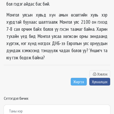
бол гэдэг айдас бас бий.
Монгол улсын хувьд хүн амын өсөлтийн хувь хэр
хурдтай буухаас шалтгаалж Монгол улс 2100 он гэхэд
7-8 сая орчим байх болов уу гэсэн таамаг байна. Харин
тухайн үед бид Монгол улсаа хөгжсөн орны зиндаанд
хүргэж, нэг хүнд ногдох ДНБ-ээ Европын улс орнуудын
дундаж хэмжээнд тэнцүүлж чадах болов уу? Уншигч та
юу гэж бодож байна?
Хэвлэх
Жиргэх
Хуваалцах
Сэтгэгдэл бичих