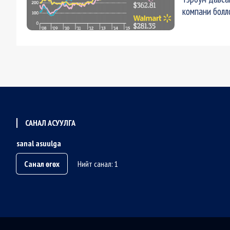
компани болл
САНАЛ АСУУЛГА
sanal asuulga
Санал өгөх
Нийт санал: 1