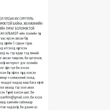
ОЛ УЛСЫН ИХ СУРГУУЛЬ
МЖТОЙ БАЙНА, ЖЕНЖИНИЙН
ИЙН ЗУРАГ БОЛОМЖТОЙ
 АЛБАКЕР-ийн зээлийн түүх
аас ирсэн авсан бүх
 сүүлийн 5 сарын турш
д итгэхэд хүргэсэн
өлд нь тэр өдөр тэд миний
г авсан төөрсөн, би эргэлзэж,
ээгүй интернэт дэх зээлийн
г зүйл тул би очсон
сон бүх зүйлээ түүнд хэлсэн
ямар ч хэмжээний зээлд
 мэддэг надад маш бага хүүтэй
 зээл аваад тэр зээл авах
сэн Түүний хэлсэн шиг, би
rloanfirm@gmail.com
, би хэзээ
өгөөд хамгийн гайхмаар
гэж чадахгүй, би дахин аз