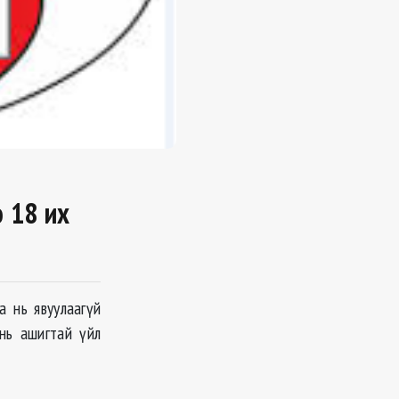
э 18 их
 нь явуулаагүй
нь ашигтай үйл