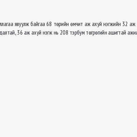
ллагаа явуулж байгаа 68 төрийн өмчит аж ахуй нэгжийн 32 аж 
далтай, 36 аж ахуй нэгж нь 208 тэрбум төгрөгийн ашигтай ажи