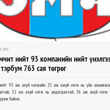
1, 2015
мчит нийт 93 компанийн нийт үнэлгэ
 тэрбум 763 сая төгрөг
нийт 93 аж ахуй нэгжийн 25 аж ажуй нэгж нь үйл ажиллагаа
далтай, 32 аж ахуй нэгж нь алдагдалтай, 36 аж ахуй нэгж 
уулж байна.