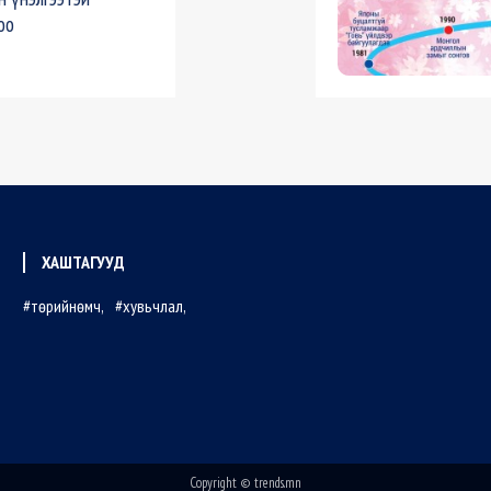
оо
ХАШТАГУУД
төрийнөмч
хувьчлал
Copyright © trends.mn