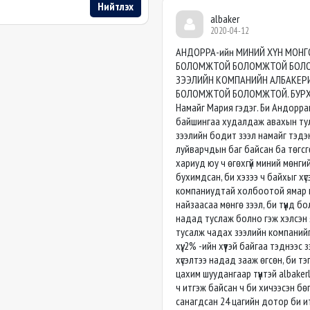
Нийтлэх
albaker
2020-04-12
АНДОРРА-ийн МИНИЙ ХҮН МОНГ
БОЛОМЖТОЙ БОЛОМЖТОЙ БОЛО
ЗЭЭЛИЙН КОМПАНИЙН АЛБАКЕР
БОЛОМЖТОЙ БОЛОМЖТОЙ. БУРХАН
Намайг Мария гэдэг. Би Андорраг
байшингаа худалдаж авахын тулд
зээлийн бодит зээл намайг тэдэн
луйварчдын баг байсан ба төгсг
хариуд юу ч өгөхгүй миний мөнгий
бухимдсан, би хэзээ ч байхыг хүс
компаниудтай холбоотой ямар нэ
найзаасаа мөнгө зээл, би түүнд бол
надад туслаж болно гэж хэлсэн 
тусалж чадах зээлийн компанийг
хүү, 2% -ийн хүүтэй байгаа тэднээс
хүсэлтээ надад зааж өгсөн, би тэг
цахим шуудангаар түүнтэй
albake
ч итгэж байсан ч би хичээсэн б
санагдсан 24 цагийн дотор би ит