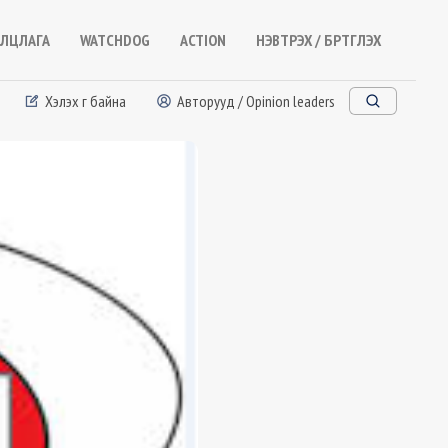
ЛЦЛАГА
WATCHDOG
ACTION
НЭВТРЭХ / БҮРТГҮҮЛЭХ
Хэлэх үг байна
Авторууд / Opinion leaders