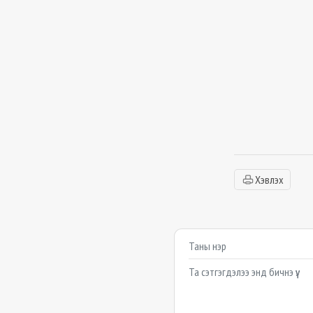
Хэвлэх
Сэтгэгдэл бичих
Example textarea