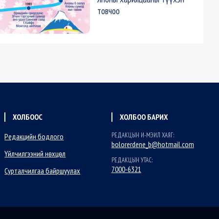
товчоо
ХОЛБООС
ХОЛБОО БАРИХ
РЕДАКЦЫН И-МЭИЛ ХАЯГ:
Редакцийн бодлого
bolorerdene_b@hotmail.com
Үйлчилгээний нөхцөл
РЕДАКЦЫН УТАС:
7000-6321
Сурталчилгаа байршуулах