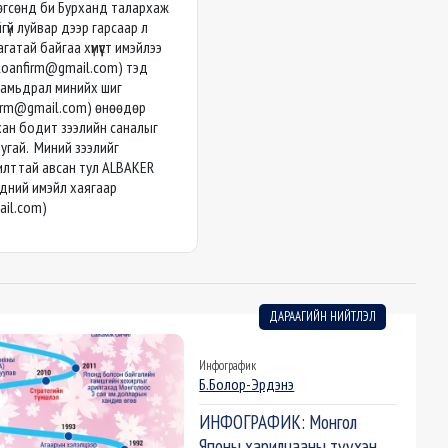
 өгсөнд би Бурханд талархаж
гүй луйвар дээр гарсаар л
атай байгаа хүмүүст имэйлээ
rloanfirm@gmail.com
) тэд
ы амьдрал минийх шиг
firm@gmail.com
) өнөөдөр
рхан бодит зээлийн саналыг
угай. Миний зээлийг
жилттай авсан тул ALBAKER
эдний имэйл хаягаар
ail.com
)
ДАРААГИЙН НИЙТЛЭЛ
Инфографик
Б.Болор-Эрдэнэ
ИНФОГРАФИК: Монгол
Японы харилцааны түүхэн