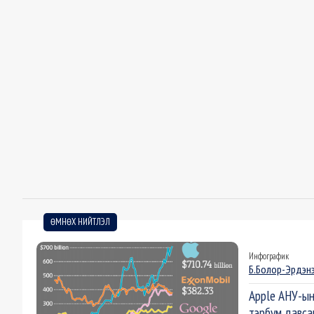
ӨМНӨХ НИЙТЛЭЛ
Инфографик
Б.Болор-Эрдэн
Apple АНУ-ын
тэрбум давса