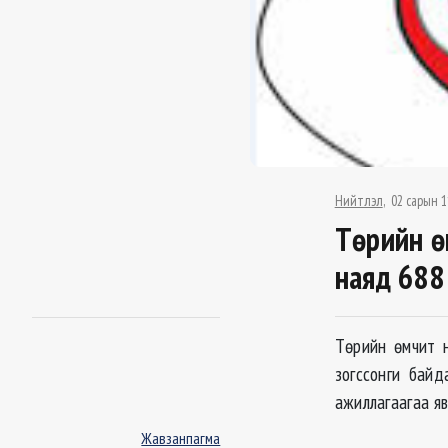
Нийтлэл
02 сарын 1
Төрийн ө
наяд 688
Төрийн өмчит 
зогссонги бай
ажиллагаагаа яв
Жавзанпагма