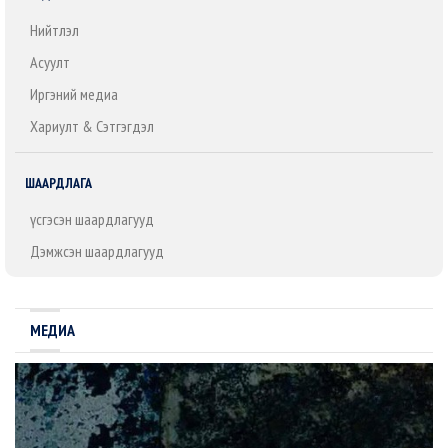
Нийтлэл
Асуулт
Иргэний медиа
Хариулт & Сэтгэгдэл
ШААРДЛАГА
Үүсгэсэн шаардлагууд
Дэмжсэн шаардлагууд
МЕДИА