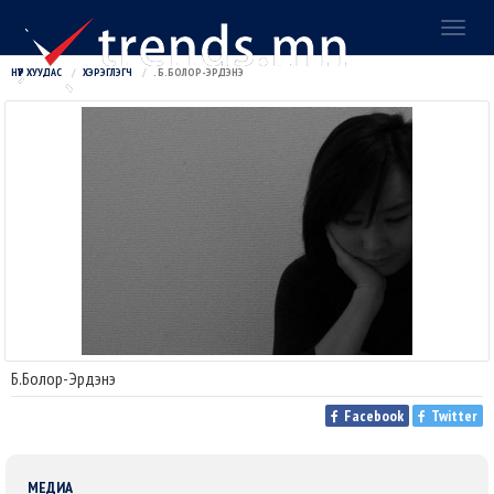
Toggl
naviga
НҮҮР ХУУДАС
ХЭРЭГЛЭГЧ
. Б.БОЛОР-ЭРДЭНЭ
Б.Болор-Эрдэнэ
Facebook
Twitter
МЕДИА