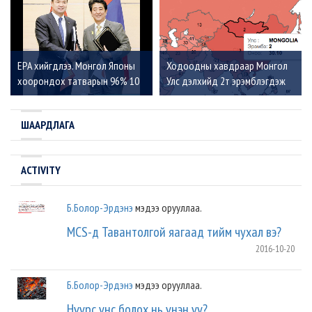
EPA хийгдлээ. Монгол Японы
Ходоодны хавдраар Монгол
хоорондох татварын 96% 10
Улс дэлхийд 2т эрэмблэгдэж
жилийн дотор байхгүй болно
байна.
ШААРДЛАГА
ACTIVITY
Б.Болор-Эрдэнэ
мэдээ орууллаа.
МСS-д Тавантолгой яагаад тийм чухал вэ?
2016-10-20
Б.Болор-Эрдэнэ
мэдээ орууллаа.
Нүүрс үнс болох нь үнэн үү?