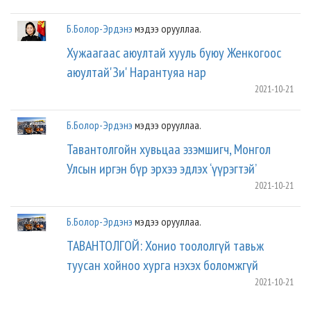
Б.Болор-Эрдэнэ
мэдээ орууллаа.
Хужаагаас аюултай хууль буюу Женкогоос
аюултай'Зи' Нарантуяа нар
2021-10-21
Б.Болор-Эрдэнэ
мэдээ орууллаа.
Тавантолгойн хувьцаа эзэмшигч, Монгол
Улсын иргэн бүр эрхээ эдлэх ‘үүрэгтэй’
2021-10-21
Б.Болор-Эрдэнэ
мэдээ орууллаа.
ТАВАНТОЛГОЙ: Хонио тоололгүй тавьж
туусан хойноо хурга нэхэх боломжгүй
2021-10-21