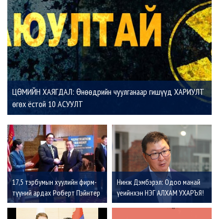
ЦӨМИЙН ХАЯГДАЛ: Өнөөдрийн чуулганаар гишүүд ХАРИУЛТ
өгөх ёстой 10 АСУУЛТ
17,5 тэрбумын хуулийн фирм-
Нинж Дэмбэрэл: Одоо манай
түүний ардах Роберт Пэйнтер
үеийнхэн НЭГ АЛХАМ УХАРЪЯ!
гэж хэн бэ?