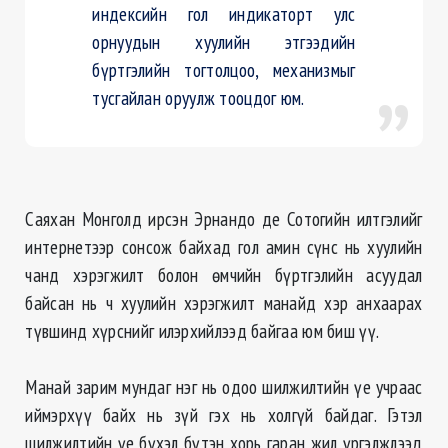
индексийн гол индикаторт улс
орнуудын хуулийн этгээдийн
бүртгэлийн тогтолцоо, механизмыг
тусгайлан оруулж тооцдог юм.
Саяхан Монголд ирсэн Эрнандо де Сотогийн илтгэлийг
интернетээр сонсож байхад гол амин сүнс нь хуулийн
чанд хэрэгжилт болон өмчийн бүртгэлийн асуудал
байсан нь ч хуулийн хэрэгжилт манайд хэр анхаарах
түвшинд хүрснийг илэрхийлээд байгаа юм биш үү.
Манай зарим мундаг нэг нь одоо шилжилтийн үе учраас
иймэрхүү байх нь зүй гэх нь холгүй байдаг. Гэтэл
шилжилтийн үе бүхэл бүтэн хорь гаран жил үргэлжлээд