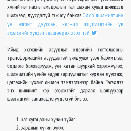
хүний нэг насны амьдралын тал шахам хувьд шилжээд
шилжээд дуусдаггүй гэж юу байхав.
Одоо шилжилтийн
үе нэгэнт дууссан, хөгжил цэцэглэлтийн үе
эхэлснийг хүлээн зөвшөөрөх хэрэгтэй.
Иймд хөгжлийн асуудлыг одоогийн тогтолцооны
трансформацийн асуудалтай уялдуулж үзэл баримтлал,
бодлого боловсруулж, уян хатан шуурхай хэрэгжүүлэх,
шилжилтийн үеийн элдэв зарцуулалтыг хурдан дуусгаж,
цэглэхийн чухлыг онцлон тэмдэглэмээр байна. Тэгэхдээ
энэ шилжилт хэр өгөөжтэйг дараах шалгуураар
шалгадгийг санахад илүүдэхгүй биз ээ.
1. цаг хугацааны хүчин зүйлс
2. зардлын хүчин зүйлс