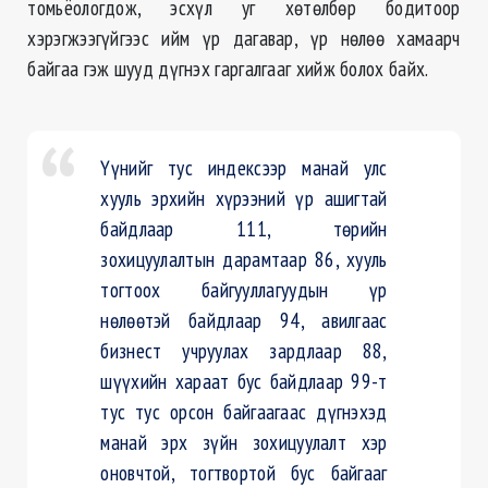
томьёологдож, эсхүл уг хөтөлбөр бодитоор
хэрэгжээгүйгээс ийм үр дагавар, үр нөлөө хамаарч
байгаа гэж шууд дүгнэх
гаргалгааг
хийж болох байх.
Үүнийг тус индексээр манай улс
хууль эрхийн хүрээний үр ашигтай
байдлаар 111, төрийн
зохицуулалтын дарамтаар 86, хууль
тогтоох байгууллагуудын үр
нөлөөтэй байдлаар 94, авилгаас
бизнест учруулах зардлаар 88,
шүүхийн хараат бус байдлаар 99-т
тус тус орсон байгаагаас дүгнэхэд
манай эрх зүйн зохицуулалт
хэр
оновчтой, тогтвортой бус байгааг