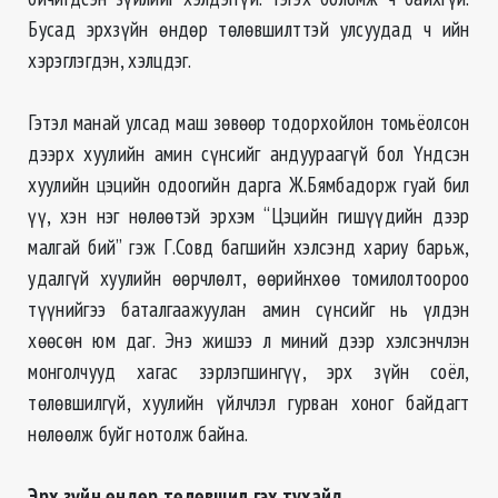
Бусад эрхзүйн өндөр төлөвшилттэй улсуудад ч ийн
хэрэглэгдэн,
хэлцдэг
.
Гэтэл манай улсад маш зөвөөр тодорхойлон томьёолсон
дээрх хуулийн амин сүнсийг андуураагүй бол Үндсэн
хуулийн цэцийн одоогийн дарга Ж.
Бямбадорж
гуай
бил
үү, хэн нэг нөлөөтэй эрхэм “Цэцийн гишүүдийн дээр
малгай бий” гэж Г.
Совд
багшийн хэлсэнд хариу барьж,
удалгүй хуулийн өөрчлөлт, өөрийнхөө томилолтоороо
түүнийгээ баталгаажуулан амин сүнсийг нь үлдэн
хөөсөн юм даг. Энэ жишээ л миний дээр хэлсэнчлэн
монголчууд хагас
зэрлэгшингүү
, эрх зүйн соёл,
төлөвшилгүй
, хуулийн үйлчлэл гурван хоног байдагт
нөлөөлж буйг нотолж байна.
Эрх зүйн өндөр
төлөвшил
гэх тухайд