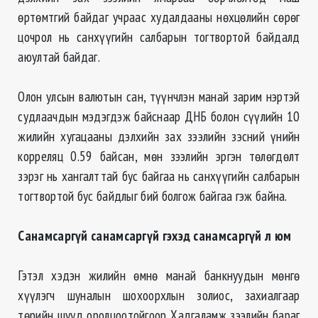
өртөмтгий байдаг учраас худалдааны нөхцөлийн сөрөг
цочрол нь санхүүгийн салбарын тогтвортой байдалд
аюултай байдаг.
Олон улсын валютын сан, түүнчлэн манай зарим нэртэй
судлаачдын мэдэгдэж байснаар ДНБ болон сүүлийн 10
жилийн хугацааны дэлхийн зах зээлийн зэсний үнийн
корреляц 0.59 байсан, мөн зээлийн эргэн төлөгдөлт
зэрэг нь хангалттай бус байгаа нь санхүүгийн салбарын
тогтвортой бус байдлыг бий болгож байгаа гэж байна.
Санамсаргүй санамсаргүй гэхэд санамсаргүй л юм
Гэтэл хэдэн жилийн өмнө манай банкнуудын мөнгө
хүүлэгч шуналын шохоорхлын золиос, захиалгаар
төрийн шууд оролцоотойгоор Хадгаламж зээлийн бараг