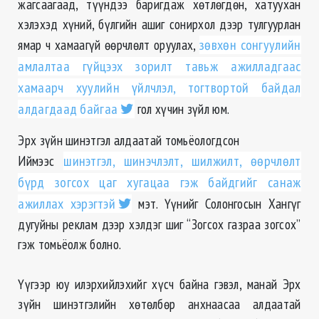
жагсаагаад, түүндээ баригдаж хөтлөгдөн, хатуухан
хэлэхэд хүний, бүлгийн ашиг сонирхол дээр тулгуурлан
ямар ч хамаагүй өөрчлөлт оруулах,
зөвхөн сонгуулийн
амлалтаа гүйцээх зорилт тавьж ажилладгаас
хамаарч хуулийн үйлчлэл, тогтвортой байдал
алдагдаад байгаа
гол хүчин зүйл юм.
Эрх зүйн шинэтгэл алдаатай томьёологдсон
Иймээс
шинэтгэл, шинэчлэлт, шилжилт, өөрчлөлт
бүрд зогсох цаг хугацаа гэж байдгийг санаж
ажиллах хэрэгтэй
мэт. Үүнийг Солонгосын
Хангүг
дугуйны реклам дээр хэлдэг шиг “Зогсох газраа зогсох”
гэж томьёолж болно.
Үүгээр юу илэрхийлэхийг
хүсч
байна гэвэл, манай Эрх
зүйн шинэтгэлийн хөтөлбөр анхнаасаа алдаатай