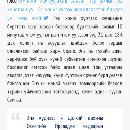
гэвэл
компани байгуулахад заавал тэр ажлын 31
хоног юм уу, 184 хоног хүлээх шаардлагатай байдаг
уу гэвэл үгүй.
Тэд хоног хүртэлх хугацаанд
бүртгэнэ гээд заасан болохоор бүртгэлийн ажлыг 10
минутад ч юм уу, нэг цагт ч юм уу эсвэл бүр 31 дэх, 184
дэх хоногт нь асуудлыг шийдэж болох гарцыг
олгочихсон байгааг харж болно. Энэ нь тухайн ажил
хариуцаж буй хувь хүний субъектив сонирхол шургах
бололцоог олгосон байх агаад цаад том утгаараа
авилгал, хээл хахууль, хүнд суртлын орчинг бүрдүүлээд
байгаа юм. Энэ нь манай лиценз, зөвшөөрлийн болоод
төрийн үйлчилгээний тогтолцоонд хачиг адил суусан
байгаа.
Энэ үүднээс ч Дэлхий дахины
Өсөлтийн Өрсөлдөх чадварын