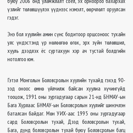
буюу 2006 онд уламжлалт соёл, эх орноороо бахархах
үзлийг төлөвшүүлэх үүднээс нэмэлт, өөрчлөлт оруулсан
гэдэг.
Энэ бол
хуулийн амин сүнс бодитоор оршсоноос тухайн
улс үндэстэнд үр нөлөөгөө өгөх, эрх зүйн
төлөвшил
,
хууль дээдлэх ёс суртахуун
хэр
ач тустай болдгийн
нотолгоо
юм.
Гэтэл Монголын Боловсролын хуулийн тухайд гэхэд 90-
ээд оноос өмнө үйлчилж байсан хуулиа хүчингүйд
тооцож, 1991 оны зургадугаар сарын 21-
нд
БНМАУ-
ын
Бага Хурлаас БНМАУ-
ын
Боловсролын хуулийг шинэчлэн
баталсан байдаг. Мөн УИХ-
аас
1995 оны зургадугаар
сард Боловсролын тухай, Дээд боловсролын тухай,
Бага, дунд боловсролын тухай буюу Боловсролын багц