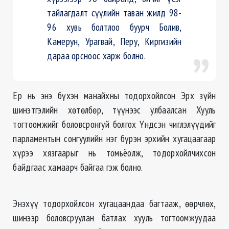
тайлагдалт
сүүлийн таван жилд 98-
96 хувь болтлоо буурч Болив,
Камерун,
Урагвай
, Перу, Киргизийн
дараа орсноос харж болно.
Ер нь энэ бүхэн манайхны тодорхойлсон Эрх зүйн
шинэтгэлийн хөтөлбөр, түүнээс
улбаалсан
Хууль
тогтоомжийг боловсронгуй болгох Үндсэн чиглэлүүдийг
парламентын сонгуулийн нэг бүрэн эрхийн хугацаагаар
хүрээ хязгаарыг нь томьёолж, тодорхойлчихсон
байдгаас хамаарч байгаа гэж болно.
Энэхүү тодорхойлсон хугацаандаа багтааж, өөрчлөх,
шинээр боловсруулан батлах хууль тогтоомжуудаа