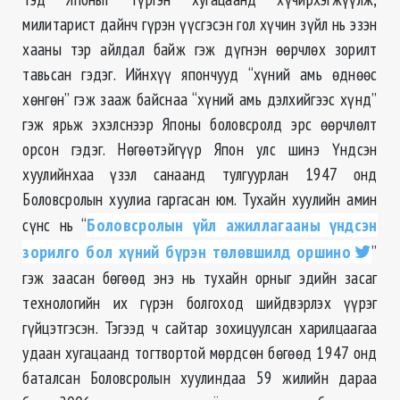
милитарист дайнч гүрэн үүсгэсэн гол хүчин зүйл нь эзэн
хааны тэр
айлдал
байж гэж дүгнэн өөрчлөх зорилт
тавьсан гэдэг. Ийнхүү япончууд “хүний амь өднөөс
хөнгөн” гэж зааж байснаа “хүний амь дэлхийгээс хүнд”
гэж ярьж эхэлснээр Японы боловсролд эрс өөрчлөлт
орсон гэдэг.
Нөгөөтэйгүүр
Япон улс шинэ Үндсэн
хуулийнхаа үзэл санаанд тулгуурлан 1947 онд
Боловсролын хуулиа гаргасан юм. Тухайн хуулийн амин
сүнс нь “
Боловсролын үйл ажиллагааны үндсэн
зорилго бол хүний бүрэн
төлөвшилд
оршино
”
гэж заасан бөгөөд энэ нь тухайн орныг эдийн засаг
технологийн их гүрэн болгоход шийдвэрлэх үүрэг
гүйцэтгэсэн. Тэгээд ч сайтар зохицуулсан харилцаагаа
удаан хугацаанд тогтвортой мөрдсөн бөгөөд 1947 онд
баталсан Боловсролын
хуулиндаа
59 жилийн дараа