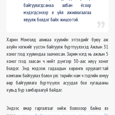
байгуулагдсанаа албан ёсоор
мэдэгдсэнээр л үйл ажиллагаагаа
явуулж болдог байх жишээтэй.
Харин Монголд аливаа хуулийн этгээдийг буюу аж
ахуйн нэгжийг үүсгэн байгуулж бүртгүүлэхэд Ажлын 31
хоног гээд хуулиндаа заачихсан. Зарим нэгд нь ажлын 5
хоног гээд заасан ч нийт дүнгээр 30-аас илүү хоног
болдог. Энд мэдээж гадаадын хөрөнгө оруулалттай
компани байгуулах болон улс төрийн нам ч гэдгийн юмуу
өөр байгууллага бүртгүүлэх асуудал бол хугацааны
хувьд бүр замбараагүй байдаг.
Эндээс ямар гаргалгааг хийж болохоор байна вэ