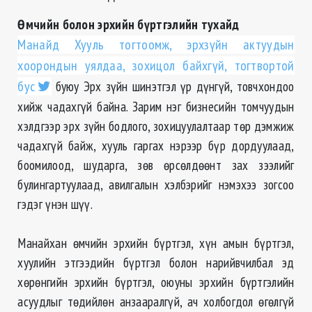
Өмчийн болон эрхийн бүртгэлийн тухайд
Манайд Хууль тогтоомж, эрхзүйн актуудын
хоорондын уялдаа, зохицол байхгүй, тогтвортой
бус
буюу Эрх зүйн шинэтгэл үр дүнгүй, товчхондоо
хийж чадахгүй байна. Зарим нэг бизнесийн томчуудын
хэлдгээр эрх зүйн бодлого, зохицуулалтаар төр дэмжиж
чадахгүй байж, хууль гаргах нэрээр бүр дордуулаад,
боомилоод, шударга, зөв өрсөлдөөнт зах зээлийг
булингартуулаад, авилгалын хэлбэрийг нэмэхээ зогсоо
гэдэг үнэн шүү.
Манайхан өмчийн эрхийн бүртгэл, хүн амын бүртгэл,
хуулийн этгээдийн бүртгэл болон нарийвчилбал эд
хөрөнгийн эрхийн бүртгэл, оюуны эрхийн бүртгэлийн
асуудлыг төдийлөн анзааралгүй, ач холбогдол өгөлгүй