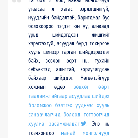
угаасаа л хагас
зэрлэгшингүй
,
нүүдлийн байдалтай, баригдмал бус
болохоороо тэгдэг юм уу, аливаад
урьд шийдэгдсэн жишгийг
хэрэгсэхгүй, асуудал бүрд тохирсон
хууль шинээр гарган шийдвэрлэдэг
байх, зөвхөн өөрт нь, тухайн
субъектэд ашигтай, зориулагдсан
байхаар шийддэг.
Нөгөөтэйгүүр
хожмын өдөр
зөвхөн өөрт
тааламжтайгаар асуудлаа шийдэх
боломжоо бэлтгэх үүднээс хууль
санаачлагчид болоод тогтоогчид
хуулиа засамжилдаг
. Энэ нь
товчхондоо
манай монголчууд