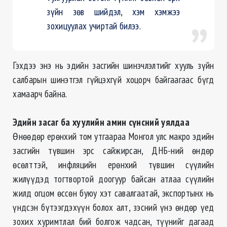
зүйн зөв шийдэл, хэм хэмжээ
зохицуулах учиртай билээ.
Гэхдээ энэ нь эдийн засгийн шинэчлэлтийг хууль зүйн
салбарын шинэтгэл гүйцэхгүй хоцорч байгаагаас бүгд
хамаарч байна.
Эдийн засаг ба хуулийн амин сүнсний уялдаа
Өнөөдөр ерөнхий том утгаараа Монгол улс макро эдийн
засгийн түвшин эрс сайжирсан, ДНБ-ний өндөр
өсөлттэй, инфляцийн ерөнхий түвшин сүүлийн
жилүүдэд тогтвортой доогуур байсан атлаа сүүлийн
жилд огцом өссөн буюу хэт савалгаатай, экспортынх нь
үндсэн бүтээгдэхүүн болох алт, зэсний үнэ өндөр үед
зохих хуримтлал бий болгож чадсан, түүнийг дагаад