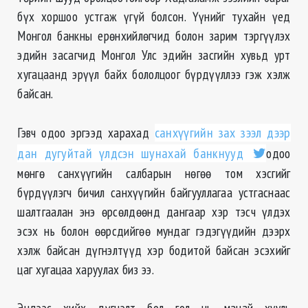
бүх хоршоо устгаж үгүй болсон. Үүнийг тухайн үед
Монгол банкны ерөнхийлөгчид болон зарим тэргүүлэх
эдийн засагчид Монгол Улс эдийн засгийн хувьд урт
хугацаанд эрүүл байх бололцоог бүрдүүллээ гэж хэлж
байсан.
Гэвч одоо эргээд харахад
санхүүгийн зах зээл дээр
дан дугуйтай үлдсэн шунахай банкнууд
одоо
мөнгө санхүүгийн салбарын нөгөө том хэсгийг
бүрдүүлэгч бичил санхүүгийн байгууллагаа устгаснаас
шалтгаалан энэ өрсөлдөөнд дангаар хэр тэсч үлдэх
эсэх нь болон өөрсдийгөө мундаг гэдэгүүдийн дээрх
хэлж байсан дүгнэлтүүд хэр бодитой байсан эсэхийг
цаг хугацаа харуулах биз ээ.
Эндээс хийх дүгнэлт бол гол нь манай хууль