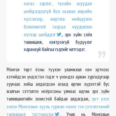
хагас зэрлэг, тухайн асуудал
шийдэгдэхгүй бол заавал өөрийн
хүссэнээр, өөртөө нийцүүлэх
боломжтой газраа нүүдэллэн
хүчээр шийддэг
, эрх зүйн соёл
төлөвшиж, нэвтрээгүй бүдүүлэг
харанхуй байгаа гэдгийг илтгэдэг.
Монгол төрт ёсны түүхэн уламжлал нэн эртнээс
хэтийдсэн
үндэстэн гэдэг ч үнэндээ арван зургадугаар
зуунаас хойш алдагдсан агаад өргөн хүрээтэй бус
жалгын
сэтгэлгээ ноёрхсоны улмаас өдгөө эрх зүйн
төлөвшилтийн зохистой байдал алдагдаж,
эрт үеэс
эхлэн Монголын хууль гурван хоног гэх сэтгэлгээний
төлөвшил
тогтчихсон
. Учир нь Монголын