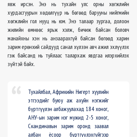
явж ирсэн. Энэ нь тухайн улс орны хөгжлийн
хурдасгуурын хөдөлгүүр нь бөгөөд барууны нийгмийн
хөгжлийн гол нууц нь юм. Энэ талаар зургаа, долоон
жилийн өмнөөс ярьж хэлж, бичиж байсан боловч
манайхны хэн нь анзаарахгүй байсан бөгөөд харин
зарим ерөнхий сайдууд санал хүлээн авч ажил эхлүүлэх
гэж байсанд нь туйлаас талархаж явдгаа илэрхийлэх
зүйтэй байх.
Тухайлбал, Африкийн Нигерт хуулийн
этгээдийг буюу аж ахуйн нэгжийг
бүртгүүлэн албажуулахад 184 хоног,
АНУ-ын зарим нэг мужид 2-5 хоног,
Скандинавын зарим оронд заавал
албан ёсоор бүртгүүлэхгүйгээр