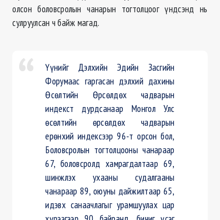
олсон боловсролын чанарын тогтолцоог үндсэнд нь
сулруулсан ч байж магад.
Үүнийг Дэлхийн Эдийн Засгийн
Форумаас
гаргасан дэлхий дахины
Өсөлтийн Өрсөлдөх чадварын
индекст
дурдсанаар Монгол Улс
өсөлтийн өрсөлдөх чадварын
ерөнхий индексээр 96-т орсон бол,
Боловсролын тогтолцооны чанараар
67, боловсролд
хамрагдалтаар
69,
шинжлэх ухааны судалгааны
чанараар 89, оюуны
дайжилтаар
65,
идэвх
санаачлагыг
урамшуулах цар
хүрээгээр 90 байранд, бичиг үсэг