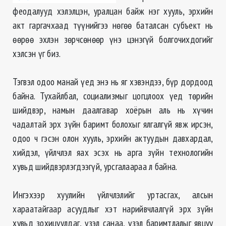
феодалууд хэлэлцэн, уралцан байж нэг хууль, эрхийн
акт гаргачхаад түүнийгээ нөгөө баталсан субъект нь
өөрөө эхлэн зөрчсөнөөр үнэ цэнэгүй болгочихдогийг
хэлсэн үг биз.
Тэгвэл одоо манай үед энэ нь яг хэвэндээ, бүр дордоод
байна. Тухайлбал, социализмыг
цогцлоох
үед төрийн
шийдвэр, намын даалгавар хоёрын аль нь хүчин
чадалтай эрх зүйн баримт болохыг ялгалгүй явж ирсэн,
одоо ч гэсэн олон хууль, эрхийн актуудын давхардал,
хийдэл
, үйлчлэл яах эсэх нь арга зүйн технологийн
хувьд шийдвэрлэгдээгүй, урсгалаараа л байна.
Ингэхээр хуулийн үйлчлэлийг уртасгах, алсын
хараатайгаар асуудлыг хэт нарийвчлалгүй эрх зүйн
хувьд зохицуулдаг, үзэл санаа, үзэл баримтлалыг явцуу