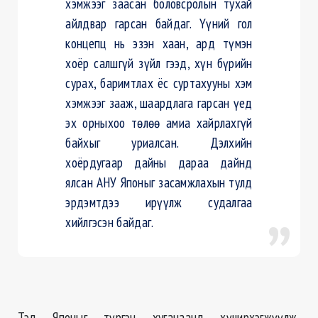
хэмжээг заасан боловсролын тухай
айлдвар гарсан байдаг. Үүний гол
концепц нь эзэн хаан, ард түмэн
хоёр салшгүй зүйл гээд, хүн бүрийн
сурах, баримтлах ёс суртахууны хэм
хэмжээг зааж, шаардлага гарсан үед
эх орныхоо төлөө амиа хайрлахгүй
байхыг уриалсан. Дэлхийн
хоёрдугаар дайны дараа дайнд
ялсан АНУ Японыг засамжлахын тулд
эрдэмтдээ ирүүлж судалгаа
хийлгэсэн байдаг.
Тэд Японыг түргэн хугацаанд хүчирхэгжүүлж,