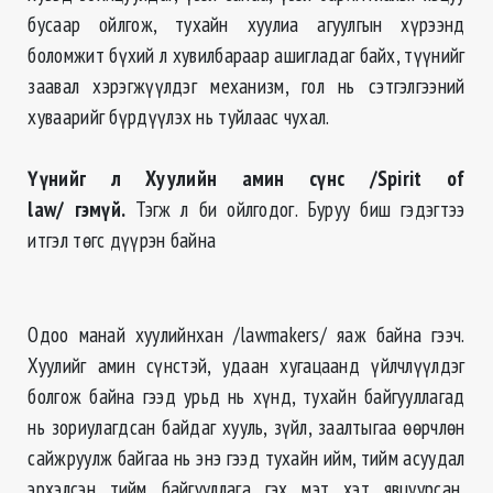
бусаар ойлгож, тухайн хуулиа агуулгын хүрээнд
боломжит бүхий л хувилбараар ашигладаг байх, түүнийг
заавал хэрэгжүүлдэг механизм, гол нь сэтгэлгээний
хуваарийг бүрдүүлэх нь туйлаас чухал.
Үүнийг л Хуулийн амин сүнс /Spirit of
law/
гэмүй
.
Тэгж л би ойлгодог. Буруу биш гэдэгтээ
итгэл төгс дүүрэн байна
Одоо манай хуулийнхан /lawmakers/ яаж байна гээч.
Хуулийг амин сүнстэй, удаан хугацаанд үйлчлүүлдэг
болгож байна гээд урьд нь хүнд, тухайн байгууллагад
нь зориулагдсан байдаг хууль, зүйл, заалтыгаа өөрчлөн
сайжруулж байгаа нь энэ гээд тухайн ийм, тийм асуудал
эрхэлсэн тийм байгууллага гэх мэт хэт явцуурсан,