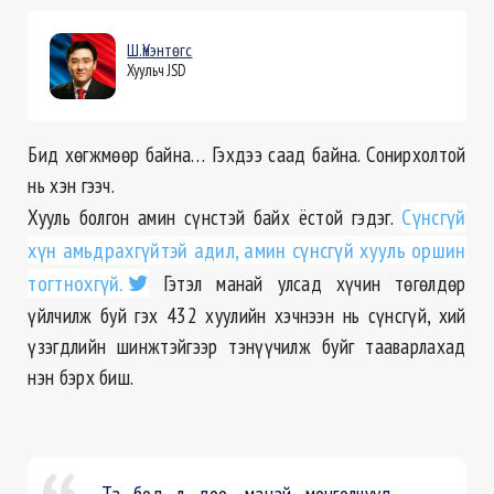
Ш.Үнэнтөгс
Хуульч JSD
Бид хөгжмөөр байна… Гэхдээ саад байна. Сонирхолтой
нь хэн гээч.
Хууль болгон амин сүнстэй байх ёстой гэдэг.
Сүнсгүй
хүн амьдрахгүйтэй адил, амин сүнсгүй хууль оршин
тогтнохгүй.
Гэтэл манай улсад хүчин төгөлдөр
үйлчилж буй гэх 432 хуулийн хэчнээн нь сүнсгүй, хий
үзэгдлийн шинжтэйгээр тэнүүчилж буйг тааварлахад
нэн бэрх биш.
Та бод л доо, манай монголчууд