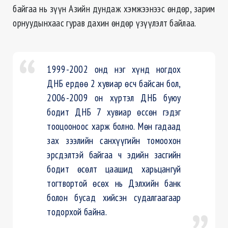
байгаа нь зүүн Азийн дундаж хэмжээнээс өндөр, зарим
орнуудынхаас гурав дахин өндөр үзүүлэлт байлаа.
1999-2002 онд нэг хүнд ногдох
ДНБ ердөө 2 хувиар өсч байсан бол,
2006-2009 он хүртэл ДНБ буюу
бодит ДНБ 7 хувиар өссөн гэдэг
тооцооноос харж болно. Мөн гадаад
зах зээлийн санхүүгийн томоохон
эрсдэлтэй байгаа ч эдийн засгийн
бодит өсөлт цаашид харьцангуй
тогтвортой өсөх нь Дэлхийн банк
болон бусад хийсэн судалгаагаар
тодорхой байна.