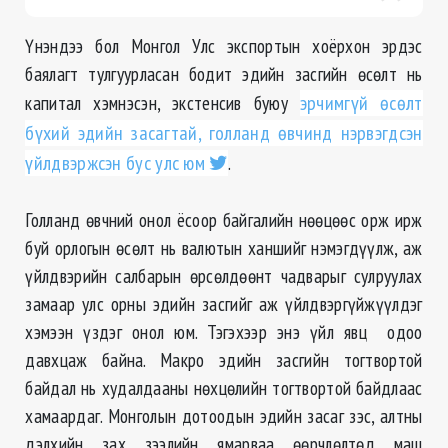
Үнэндээ бол Монгол Улс экспортын хоёрхон эрдэс
баялагт тулгуурласан бодит эдийн засгийн өсөлт нь
капитал хэмнэсэн, экстенсив буюу
эрчимгүй өсөлт
бүхий эдийн засагтай, голланд өвчинд нэрвэгдсэн
үйлдвэржсэн бус улс юм
.
Голланд өвчний онол ёсоор байгалийн нөөцөөс орж ирж
буй орлогын өсөлт нь валютын ханшийг нэмэгдүүлж, аж
үйлдвэрийн салбарын өрсөлдөөнт чадварыг сулруулах
замаар улс орны эдийн засгийг аж үйлдвэргүйжүүлдэг
хэмээн үздэг онол юм. Тэгэхээр энэ үйл явц одоо
давхцаж байна. Макро эдийн засгийн тогтвортой
байдал нь худалдааны нөхцөлийн тогтвортой байдлаас
хамаардаг. Монголын дотоодын эдийн засаг зэс, алтны
дэлхийн зах зээлийн ямарваа өөрчлөлтөд маш