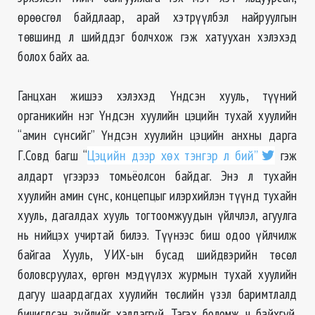
өрөөсгөл байдлаар, арай хэтрүүлбэл найруулгын
төвшинд л шийддэг болчхож гэж хатуухан хэлэхэд
болох байх аа.
Ганцхан жишээ хэлэхэд Үндсэн хууль, түүний
органикийн нэг Үндсэн хуулийн цэцийн тухай хуулийн
“амин сүнсийг” Үндсэн хуулийн цэцийн анхны дарга
Г.
Совд
багш “
Цэцийн дээр хөх тэнгэр л бий”
гэж
алдарт үгээрээ томьёолсон байдаг. Энэ л тухайн
хуулийн амин сүнс, концепцыг илэрхийлэн түүнд тухайн
хууль, дагалдах хууль тогтоомжуудын үйлчлэл, агуулга
нь нийцэх учиртай билээ. Түүнээс биш одоо үйлчилж
байгаа Хууль, УИХ-
ын
бусад шийдвэрийн төсөл
боловсруулах, өргөн мэдүүлэх журмын тухай хуулийн
дагуу шаардагдах хуулийн төслийн үзэл баримтлалд
бичигдсэн зүйлийг хэлдэггүй. Тэгэх боломж ч байхгүй.