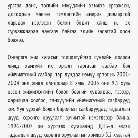
урсгал данс, төсвийн илүүдлийн хэмжээ өргөжсөн,
дотоодын мөнгөн тэмдэгтийн америк доллартой
харьцах нэрлэсэн болон бодит ханш нь эх
сурвалжаараа чангарч байгаа эдийн засагтай орон
болжээ.
Өнгөрөгч жил хагасыг тооцолгүйгээр сүүлийн долоон
жилд хамгийн их эргэлт гаргасан салбар бол
үйлчилгээний салбар, тэр дундаа нэмүү өртөг нь 2001-
2004 онд жилд дунджаар 8 хувь, 2005 онд 9.1 хувь
өссөн жижиглэнгийн болон бөөний худалдаа, тээвэр,
харилцаа холбоо, санхүүгийн үйлчилгээний салбарууд
юм. Уул уурхай болон барилгын салбаруудад гадаадын
шууд хөрөнгө оруулалт эрчимтэй нэмэгдсээр байна.
1996-2007 он хүртэлх хугацаанд ДНБ-д эзлэх
гадаадын шууд хөрөнгө оруулалтын хэмжээ 5.2 хувьтай