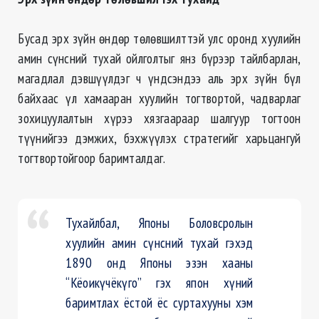
Бусад эрх зүйн өндөр төлөвшилттэй улс оронд хуулийн
амин сүнсний тухай ойлголтыг янз бүрээр тайлбарлан,
магадлал дэвшүүлдэг ч үндсэндээ аль эрх зүйн бүл
байхаас үл хамааран хуулийн тогтвортой, чадварлаг
зохицуулалтын хүрээ хязгаараар шалгуур тогтоон
түүнийгээ дэмжих, бэхжүүлэх стратегийг харьцангуй
тогтвортойгоор баримталдаг.
Тухайлбал, Японы Боловсролын
хуулийн амин сүнсний тухай гэхэд
1890 онд Японы эзэн хааны
“Кёоикүчёкүго” гэх япон хүний
баримтлах ёстой ёс суртахууны хэм