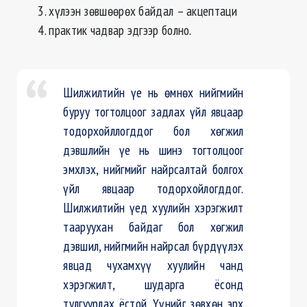
3. хүлээн зөвшөөрөх байдал – акцептаци
4. практик чадвар эдгээр болно.
Шилжилтийн үе нь өмнөх нийгмийн
буруу тогтолцоог задлах үйл явцаар
тодорхойллогддог бол хөгжил
дэвшлийн үе нь шинэ тогтолцоог
эмхлэх, нийгмийг найрсалтай болгох
үйл явцаар тодорхойлогддог.
Шилжилтийн үед хуулийн хэрэгжилт
тааруухан байдаг бол хөгжил
дэвшил, нийгмийн найрсал бүрдүүлэх
явцад чухамхүү хуулийн чанд
хэрэгжилт, шударга ёсонд
тулгуурлах ёстой. Үүнийг зөвхөн эрх