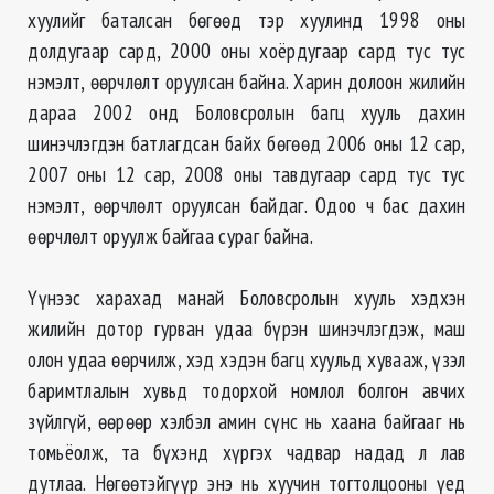
хуулийг баталсан бөгөөд тэр
хуулинд
1998 оны
долдугаар сард, 2000 оны хоёрдугаар сард тус тус
нэмэлт, өөрчлөлт оруулсан байна.
Харин долоон жилийн
дараа 2002 онд Боловсролын багц хууль дахин
шинэчлэгдэн батлагдсан байх бөгөөд 2006 оны 12 сар,
2007 оны 12 сар, 2008 оны тавдугаар сард тус тус
нэмэлт, өөрчлөлт оруулсан байдаг. Одоо ч бас дахин
өөрчлөлт оруулж байгаа сураг байна.
Үүнээс харахад манай Боловсролын хууль хэдхэн
жилийн дотор гурван удаа бүрэн шинэчлэгдэж, маш
олон удаа өөрчилж, хэд хэдэн багц хуульд хувааж, үзэл
баримтлалын хувьд тодорхой номлол болгон авчих
зүйлгүй, өөрөөр хэлбэл амин сүнс нь хаана байгааг нь
томьёолж, та бүхэнд хүргэх чадвар надад л лав
дутлаа.
Нөгөөтэйгүүр
энэ нь хуучин тогтолцооны үед