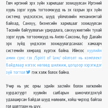
Гэвч иргэний эрх зүйн харилцааг зохицуулсан Иргэний
хууль зэрэг хууль тогтоомжууд нь эх газрын эрх зүйн
системд үндэслэсэн, шууд үйлчлэлийн механизмтай
байхад, Санхүү, бизнесийн харилцааг зохицуулсан
Төсвийн байгууллагын удирдлага, санхүүжилтийн тухай
зэрэг хууль тогтоомжууд нь
Англо
-
Саксоны
, бүр Далайн
эрх зүйд үндэслэн зохицуулагдсанаас хамаарч
системийн хямралд хүргэж байна. Иймээс
хуулийн
амин сүнс гэх
/Spirit of law/
ойлголт нь
комплект
байдлаар нэгээс нөгөөд шилжиж, цогцоор хэрэгждэг
зүй тогтол
гэж хэлж болох байна.
Учир нь улс орны эдийн засгийн болон хөгжлийн
хурдасгуурт хуулийн салбарын шинэчлэгдэхгүй
удааширсан байдал шууд нөлөөлж, хойш чирээд байгаа
гол шалтгаан нь шүү.