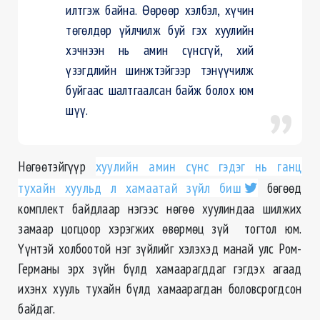
илтгэж байна. Өөрөөр хэлбэл, хүчин
төгөлдөр үйлчилж буй гэх хуулийн
хэчнээн нь амин сүнсгүй, хий
үзэгдлийн шинжтэйгээр тэнүүчилж
буйгаас шалтгаалсан байж болох юм
шүү.
Нөгөөтэйгүүр
хуулийн амин сүнс гэдэг нь ганц
тухайн хуульд л хамаатай зүйл биш
бөгөөд
комплект
байдлаар нэгээс нөгөө
хуулиндаа
шилжих
замаар цогцоор хэрэгжих өвөрмөц зүй тогтол юм.
Үүнтэй холбоотой нэг зүйлийг хэлэхэд манай улс Ром-
Германы эрх зүйн бүлд хамаарагддаг гэгдэх агаад
ихэнх хууль тухайн бүлд хамаарагдан боловсрогдсон
байдаг.