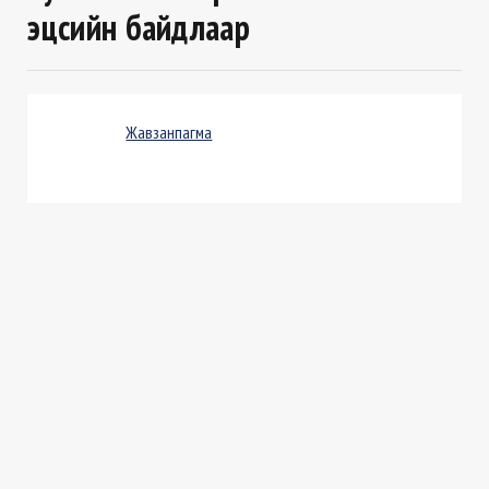
эцсийн байдлаар
Жавзанпагма