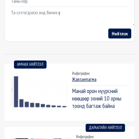
Example textarea
Нийтлэх
ӨМНӨХ НИЙТЛЭЛ
Инфографик
Жавзанпагма
Манай орон нүүрсний
нөөцөөр эхний 10 орны
тоонд багтаж байна
ДАРААГИЙН НИЙТЛЭЛ
Инфографик