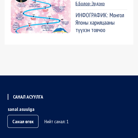
Б.Болор-Эрдэнэ
ИНФОГРАФИК: Монгол
Японы харилцааны
түүхэн товчоо
САНАЛ АСУУЛГА
sanal asuulga
Санал өгөх
Нийт санал: 1