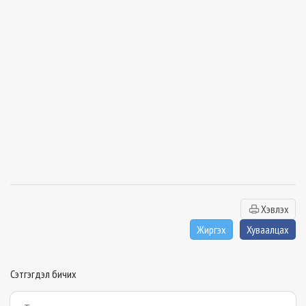
Хэвлэх
Жиргэх
Хуваалцах
Сэтгэгдэл бичих