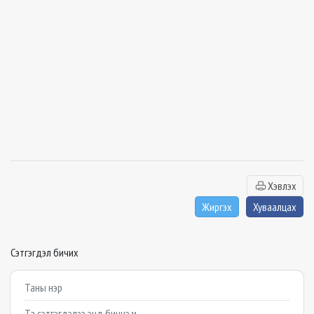
Хэвлэх
Жиргэх
Хуваалцах
Сэтгэгдэл бичих
Example textarea