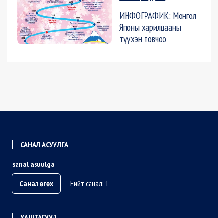
ИНФОГРАФИК: Монгол
Японы харилцааны
түүхэн товчоо
САНАЛ АСУУЛГА
sanal asuulga
Санал өгөх
Нийт санал: 1
ХАШТАГУУД