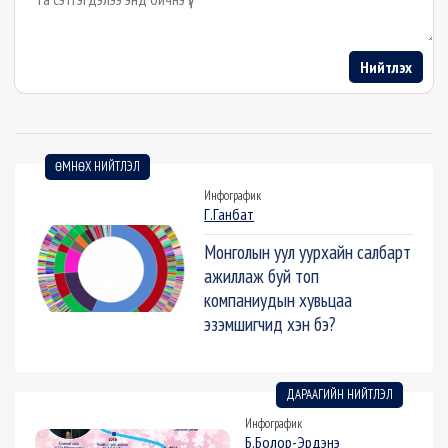
Нийтлэх
ӨМНӨХ НИЙТЛЭЛ
Инфографик
Г.Ганбат
Монголын уул уурхайн салбарт
ажиллаж буй топ
компаниудын хувьцаа
эзэмшигчид хэн бэ?
ДАРААГИЙН НИЙТЛЭЛ
Инфографик
Б.Болор-Эрдэнэ