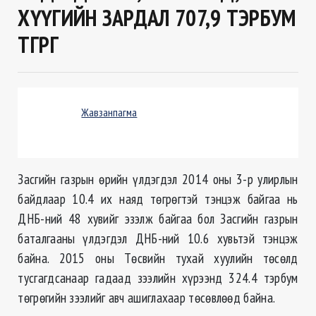
ХҮҮГИЙН ЗАРДАЛ 707,9 ТЭРБУМ
ТӨГРӨГ
Жавзанпагма
Засгийн газрын өрийн үлдэгдэл 2014 оны 3-р улирлын
байдлаар 10.4 их наяд төгрөгтэй тэнцэж байгаа нь
ДНБ-ний 48 хувийг эзэлж байгаа бол Засгийн газрын
баталгааны үлдэгдэл ДНБ-ний 10.6 хувьтэй тэнцэж
байна. 2015 оны Төсвийн тухай хуулийн төсөлд
тусгагдсанаар гадаад зээлийн хүрээнд 324.4 тэрбум
төгрөгийн зээлийг авч ашиглахаар төсөвлөөд байна.