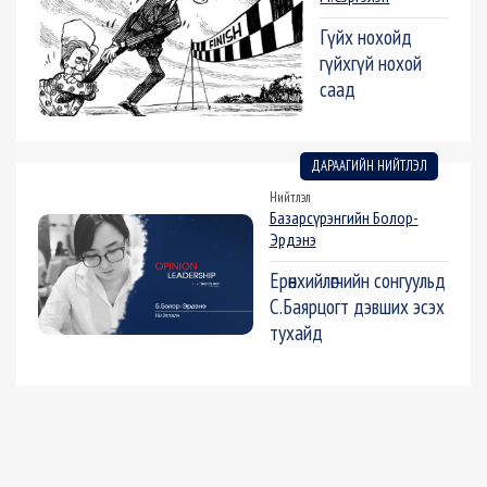
Гүйх нохойд
гүйхгүй нохой
саад
ДАРААГИЙН НИЙТЛЭЛ
Нийтлэл
Базарсүрэнгийн Болор-
Эрдэнэ
Ерөнхийлөгчийн сонгуульд
С.Баярцогт дэвших эсэх
тухайд