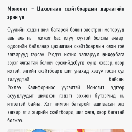
Монолит – Цахилгаан скэйтбоардын дараагийн
эрин үе
Сүүлийн хэдэн жил батарей болон электрон моторууд
аль аль нь жижиг бас илүү хүчтэй болсны ачаар
одоогийн байдлаар цахилгаан скэйтбоардын олон гоё
загварууд гарсан. Гэхдээ ихэнх загварууд өмнөхөөсөө бага
зэрэг ялгаатай боловч ерөнхийдөө бүгд хүнд хэвээр, овор
ихтэй, энгийн скэйтбоард шиг унахад хэцүү гэсэн сул
талуудтай байсан.
Гэхдээ Калифорниос үүсэлтэй Монолит эдгээр
асуудлуудыг шийдсэн гэдэгт зохион бүтээгчид нь
итгэлтэй байна. Хэт нимгэн батарейг ашигласан энэ
загвар яг л жирийн скэйтбоард шиг хөнгөн, овор багатай
болжээ.