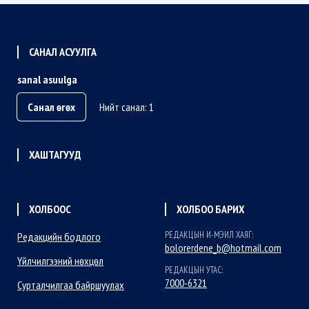
САНАЛ АСУУЛГА
sanal asuulga
Санал өгөх
Нийт санал: 1
ХАШТАГУУД
ХОЛБООС
ХОЛБОО БАРИХ
РЕДАКЦЫН И-МЭИЛ ХАЯГ:
Редакцийн бодлого
bolorerdene_b@hotmail.com
Үйлчилгээний нөхцөл
РЕДАКЦЫН УТАС:
7000-6321
Сурталчилгаа байршуулах