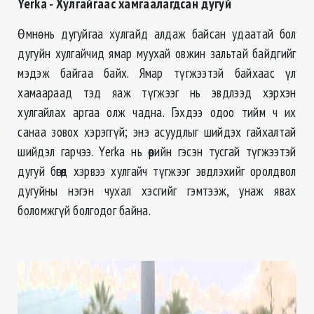
Yerka - Хулгайгаас хамгаалагдсан дугуй
Өмнө нь дугуйгаа хулгайд алдаж байсан удаатай бол
дугуйн хулгайчид ямар муухай овжин зальтай байдгийг
мэдэж байгаа байх. Ямар түгжээтэй байхаас үл
хамаараад тэд яаж түгжээг нь эвдлээд хэрхэн
хулгайлах аргаа олж чадна. Гэхдээ одоо тийм ч их
санаа зовох хэрэггүй; энэ асуудлыг шийдэх гайхалтай
шийдэл гарчээ. Yerka нь өөрийн гэсэн тусгай түгжээтэй
дугуй бөгөөд хэрвээ хулгайч түгжээг эвдлэхийг оролдвол
дугуйны нэгэн чухал хэсгийг гэмтээж, унаж явах
боломжгүй болгодог байна.