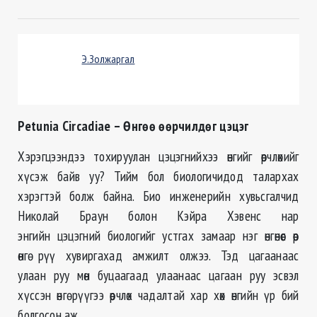
Э.Золжаргал
Petunia Circadiaе – Өнгөө өөрчилдөг цэцэг
Хэрэгцээндээ тохируулан цэцэгнийхээ өнгийг өөрчлөхийг
хүсэж байв уу? Тийм бол биологичидод талархах
хэрэгтэй болж байна. Био инженерийн хувьсгалчид
Николай Браун болон Кэйра Хэвенс нар
энгийн цэцэгний биологийг устгах замаар нэг өнгөнөөс өөр
өнгө рүү хувиргахад амжилт олжээ. Тэд цагаанаас
улаан руу мөн буцаагаад улаанаас цагаан руу эсвэл
хүссэн өнгө рүүгээ өөрчлөх чадалтай хар хөх өнгийн үр бий
болгосон аж.