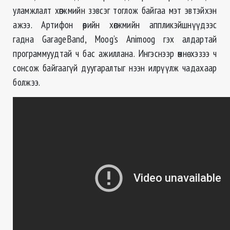
уламжлалт хөгжмийн зэвсэг тоглож байгаа мэт эвтэйхэн
ажээ. Артифон өөрийн хөгжмийн аппликэйшнүүдээс
гадна GarageBand, Moog’s Animoog гэх алдартай
программуудтай ч бас ажиллана. Ингэснээр өмнө хэзээ ч
сонсож байгаагүй дуугаралтыг нээн илрүүлж чадахаар
болжээ.