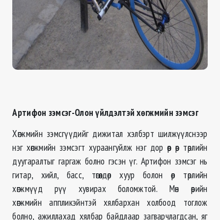
Артифон зэмсэг-Олон үйлдэлтэй хөгжмийн зэмсэг
Хөгжмийн зэмсгүүдийг дижитал хэлбэрт шилжүүлснээр
нэг хөгжмийн зэмсэгт хураангуйлж нэг дор өөр өөр төрлийн
дуугаралтыг гаргаж болно гэсэн үг. Артифон зэмсэг нь
гитар, хийл, басс, төгөлдөр хуур болон өөр төрлийн
хөгжмүүд рүү хувирах боломжтой. Мөн өөрийн
хөгжмийн аппликэйнтэй хялбархан холбоод тоглож
болно, ажиллахад хялбар байдлаар загварчлагдсан, яг