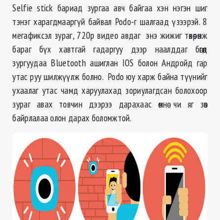
Selfie stick бариад зургаа авч байгаа хэн нэгэн шиг
тэнэг харагдмааргүй байвал Podo-г шалгаад үзээрэй. 8
мегафиксэл зураг, 720p видео авдаг энэ жижиг төхөөрөмж
бараг бүх хавтгай гадаргуу дээр наалддаг бөгөөд
зургуудаа Bluetooth ашиглан IOS болон Андройд гар
утас руу шилжүүлж болно. Podo юу харж байна түүнийг
ухаалаг утас чамд харуулахад зориулагдсан болохоор
зураг авах товчин дээрээ дарахаас өмнө чи яг зөв
байрлалаа олон дарах боломжтой.