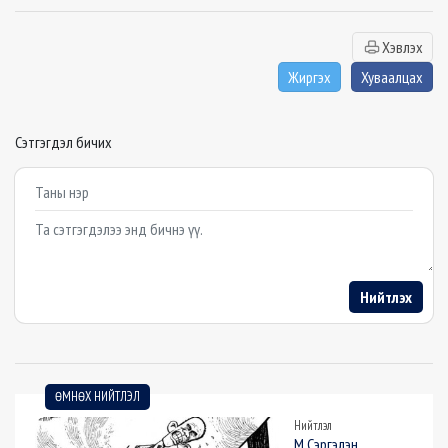
Хэвлэх
Жиргэх
Хуваалцах
Сэтгэгдэл бичих
Example textarea
Нийтлэх
ӨМНӨХ НИЙТЛЭЛ
Нийтлэл
М.Сэргэлэн