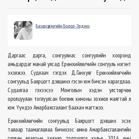
Базарсүрэнгийн Болор-Эрдэнэ
Даргаас дарга, сонгуулиас сонгуулийн хооронд
амьдардаг манай улсад Ерөнхийлөгчийн сонгууль нэгэнт
эхэлжээ. Судлаач гэгдэх Д.Ганхуяг Ерөнхийлөгчийн
сонгуульд Баярцогт дэвшинэ гэсэн юм бичсэн харагдлаа.
Судалгаа гэхээсээ Монголын хэдэн улстөрчөө
оролцуулан тоглуулсан боевик киноны зохиол маягтай л
юм. Үүндээ Амарбаясгаланг баахан магтжээ.
Ерөнхийлөгчийн сонгуульд Баярцогт дэвших эсэх
талаар таамаглалаа бичихээс өмнө Амарбаясгалангийн
гурван ялалтын талаар тодруулга хэлье. 2016 оны