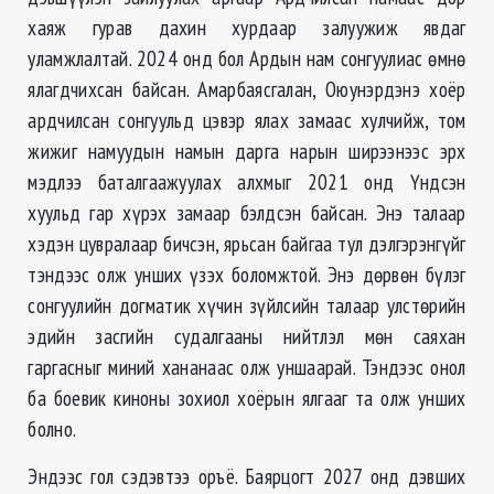
хаяж гурав дахин хурдаар залуужиж явдаг
уламжлалтай. 2024 онд бол Ардын нам сонгуулиас өмнө
ялагдчихсан байсан. Амарбаясгалан, Оюунэрдэнэ хоёр
ардчилсан сонгуульд цэвэр ялах замаас хулчийж, том
жижиг намуудын намын дарга нарын ширээнээс эрх
мэдлээ баталгаажуулах алхмыг 2021 онд Үндсэн
хуульд гар хүрэх замаар бэлдсэн байсан. Энэ талаар
хэдэн цувралаар бичсэн, ярьсан байгаа тул дэлгэрэнгүйг
тэндээс олж унших үзэх боломжтой. Энэ дөрвөн бүлэг
сонгуулийн догматик хүчин зүйлсийн талаар улстөрийн
эдийн засгийн судалгааны нийтлэл мөн саяхан
гаргасныг миний хананаас олж уншаарай. Тэндээс онол
ба боевик киноны зохиол хоёрын ялгааг та олж унших
болно.
Эндээс гол сэдэвтээ оръё. Баярцогт 2027 онд дэвших