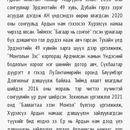
сонгуулиар Эрдэнэтийн 49 хувь, Дубайн гэрээ зэрэг
асуудал дэгдэж АН үндсэндээ өөрөө ялагдсан. 2020
оны сонгуульд Ардын нам гэхээсээ Хүрэлсүх намаа
чирээд ялсан. Тиймээс “Багаар нь сонгоё” гэсэн уриагаар
бүх дэвшигчээ гол дүрдээ нааж авч гарсан. Тухайн үед
Эрдэнэтийн 49 хувийн зарга шүүх дээр үргэлжилж,
“Монголын Зэс” корпорац Ардчилсан намын Үндэсний
бодлогын хороог нэг шөнийн дотор авч, Сүхбаатар
дүүрэгт л гэхэд Лу.Гантөмөрийн оронд Блүүмбэрг
Долгионыг дэвшүүлж байлаа. Тиймд ялалт ялагдлыг
шийдэх 2016 оны мораль тэр чигтээ хүчинтэй
сонгуулийн үр дүнг шийдсэн. Зохиолын үргэлжлэл 2021
онд “Баялагтаа эзэн Монгол” бүлгээр үргэлжилж,
Хүрэлсүх Ардын намаас дэвшүүлэн зайлуулагдсан
түүхийг бид мэднэ ээ. Ер нь Ардын нам дээд үеэ
дэвшүүлэн зайлуулах аргаар Ардчилсан намаас дор