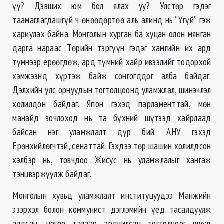
үү? Дэвших юм бол ялах уу? Улстөр гэдэг
таамаглагдашгүй ч өнөөдөртөө аль алинд нь “Үгүй” гэж
хариулах байна. Монголын хурган ба хуцан олон мянган
дарга нараас Төрийн тэргүүн гэдэг хамгийн их ард
түмнээр ерөөгдөж, ард түмний хайр ивээлийг тодорхой
хэмжээнд хүртэж байж сонгогддог алба байдаг.
Дэлхийн улс орнуудын тогтолцоонд уламжлал, шинэчлэл
холилдон байдаг. Япон гэхэд парламенттай, мөн
манайд зочлоход нь та бүхний шүтээд хайрлаад
байсан нэг уламжлалт дүр бий. АНУ гэхэд
Ерөнхийлөгчтэй, сенаттай. Гэхдээ төр шашин холилдсон
хэлбэр нь, товчдоо Жисус нь уламжлалыг хангаж
тэнцвэржүүлж байдаг.
Монголын хувьд уламжлалт институцуудээ Манжийн
эзэрхэл болон коммунист дэглэмийн үед тасалдуулж
алдсан, нөгөө талаар ардчилсан тогтолцоог шууд