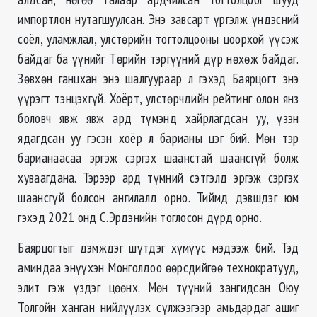
импортлон нутагшуулсан. Энэ завсарт үргэлж үндэсний
соёл, уламжлал, улстөрийн тогтолцооны цоорхой үүсэж
байдаг ба үүнийг Төрийн тэргүүний дүр нөхөж байдаг.
Зөвхөн ганцхан энэ шалгуураар л гэхэд Баярцогт энэ
үүрэгт тэнцэхгүй. Хоёрт, улстөрчдийн рейтинг олон янз
боловч явж явж ард түмэнд хайрлагдсан уу, үзэн
ядагдсан уу гэсэн хоёр л барианы цэг бий. Мөн тэр
барианаасаа эргэж сэргэх шаанстай шаансгүй болж
хуваагдана. Тэрээр ард түмний сэтгэлд эргэж сэргэх
шаансгүй болсон ангилалд орно. Тиймд дэвшдэг юм
гэхэд 2021 онд С.Эрдэнийн тоглосон дүрд орно.
Баярцогтыг дэмждэг шүтдэг хүмүүс мэдээж бий. Тэд
аминдаа энүүхэн Монголдоо өөрсдийгөө технократууд,
элит гэж үздэг цөөнх. Мөн түүний зангидсан Оюу
Толгойн ханган нийлүүлэх сүлжээгээр амьдардаг ашиг