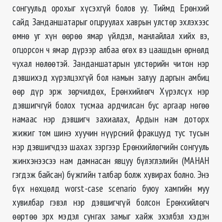
сонгуульд орохыг хүсэхгүй болов уу. Тиймд Ерөнхий
сайд Занданшатарыг огцруулах хаврын улстөр эхлэхээс
өмнө уг хүн өөрөө ямар үйлдэл, манлайлал хийх вэ,
огцорсон ч ямар дүрээр албаа өгөх вэ цаашдын өрнөлд
чухал нөлөөтэй. Занданшатарын улстөрийн читон нэр
дэвшихэд хүрэлцэхгүй бол намын залуу даргын амбиц
өөр дүр эрж зөрчилдөх, Ерөнхийлөгч Хүрэлсүх нэр
дэвшигчгүй болох тусмаа ардчилсан бус аргаар нөгөө
намаас нэр дэвшигч захиалах, Ардын нам доторх
жижиг том шинэ хуучин нүүрсний фракцууд тус тусын
нэр дэвшигчдээ шахах зэргээр Ерөнхийлөгчийн сонгууль
жинхэнээсээ нам дамнасан явцуу бүлэглэлийн (МАНАН
гэгдэж байсан) бүжгийн талбар болж хувирах болно. Энэ
бүх нөхцөлд worst-case scenario буюу хамгийн муу
хувилбар гэвэл нэр дэвшигчгүй болсон Ерөнхийлөгч
өөртөө эрх мэдэл сунгах замыг хайж эхэлбэл хэдэн