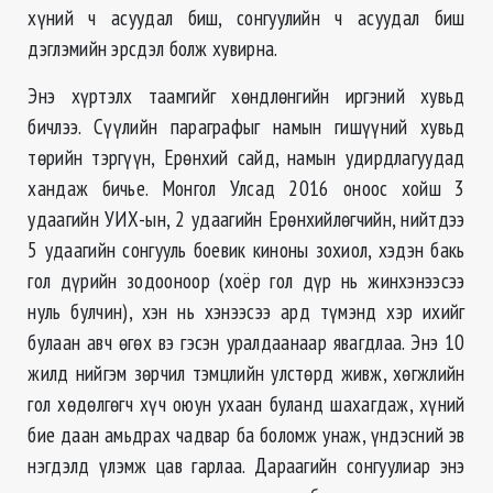
хүний ч асуудал биш, сонгуулийн ч асуудал биш
дэглэмийн эрсдэл болж хувирна.
Энэ хүртэлх таамгийг хөндлөнгийн иргэний хувьд
бичлээ. Сүүлийн параграфыг намын гишүүний хувьд
төрийн тэргүүн, Ерөнхий сайд, намын удирдлагуудад
хандаж бичье. Монгол Улсад 2016 оноос хойш 3
удаагийн УИХ-ын, 2 удаагийн Ерөнхийлөгчийн, нийтдээ
5 удаагийн сонгууль боевик киноны зохиол, хэдэн бакь
гол дүрийн зодооноор (хоёр гол дүр нь жинхэнээсээ
нуль булчин), хэн нь хэнээсээ ард түмэнд хэр ихийг
булаан авч өгөх вэ гэсэн уралдаанаар явагдлаа. Энэ 10
жилд нийгэм зөрчил тэмцлийн улстөрд живж, хөгжлийн
гол хөдөлгөгч хүч оюун ухаан буланд шахагдаж, хүний
бие даан амьдрах чадвар ба боломж унаж, үндэсний эв
нэгдэлд үлэмж цав гарлаа. Дараагийн сонгуулиар энэ