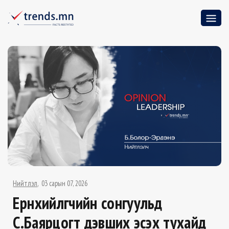
Нийтлэл
03 сарын 07, 2026
Ерөнхийлөгчийн сонгуульд
С.Баярцогт дэвших эсэх тухайд