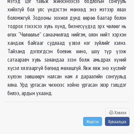
мэтэд цэг тавьж жинхэнээсээ бодлогын сонгууль
хийхгүй бол улс үндэстэн мөнхөд энэ мэтээр явах
боломжгүй. Зодооны зохиол дунд өөрөө баатар болон
тодрох гэхээсээ хувь хүнд, бизнесүүдэд эрх чөлөөг нь
өгөх “Чөлөөлье” санаачилгад нийгэм, олон нийт хэрхэн
хандаж байгааг судлаад үзвэл нэг зүйлийг хэлнэ.
Тайзанд дэглэгдсэн боевик кино, шоу түр үзэж
сатааравч хувь заяандаа эзэн болж амьдрах хүний
хүсэл хязгааргүй бөгөөд мөхөшгүй. Явж явж энэ хүслийг
хүлээн зөвшөөрч налсан нам л дараагийн сонгуульд
ялна. Урд ургасан чихнээс хойно ургасан эвэр гэлцдэг
билээ, ардын ухаанд.
Хэвлэх
Жиргэх
Хуваалцах