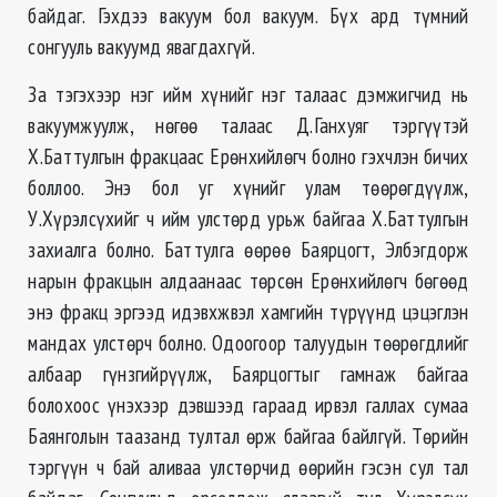
байдаг. Гэхдээ вакуум бол вакуум. Бүх ард түмний
сонгууль вакуумд явагдахгүй.
За тэгэхээр нэг ийм хүнийг нэг талаас дэмжигчид нь
вакуумжуулж, нөгөө талаас Д.Ганхуяг тэргүүтэй
Х.Баттулгын фракцаас Ерөнхийлөгч болно гэхчлэн бичих
боллоо. Энэ бол уг хүнийг улам төөрөгдүүлж,
У.Хүрэлсүхийг ч ийм улстөрд урьж байгаа Х.Баттулгын
захиалга болно. Баттулга өөрөө Баярцогт, Элбэгдорж
нарын фракцын алдаанаас төрсөн Ерөнхийлөгч бөгөөд
энэ фракц эргээд идэвхжвэл хамгийн түрүүнд цэцэглэн
мандах улстөрч болно. Одоогоор талуудын төөрөгдлийг
албаар гүнзгийрүүлж, Баярцогтыг гамнаж байгаа
болохоос үнэхээр дэвшээд гараад ирвэл галлах сумаа
Баянголын таазанд тултал өрж байгаа байлгүй. Төрийн
тэргүүн ч бай аливаа улстөрчид өөрийн гэсэн сул тал