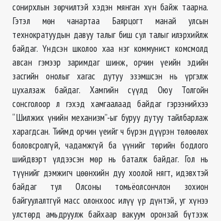
сонирхлын зөрчилтэй хэдэн мянган хүн байж таарна.
Гэтэл мөн чанартаа Баярцогт манай улсын
технократуудын давуу талыг биш сул талыг илэрхийлж
байдаг. Үндсэн школоо хаа нэг коммунист комсмолд
авсан гэмээр заримдаг шинж, орчин үеийн эдийн
засгийн онолыг хагас дутуу эзэмшсэн нь үргэлж
цухалзаж байдаг. Хамгийн сүүлд Оюу Толгойн
сонсголоор л гэхэд хамгаалаад байдаг гэрээнийхээ
“Шилжих үнийн механизм”-ыг буруу дутуу тайлбарлаж
харагдсан. Тиймд орчин үеийг ч бүрэн дүүрэн төлөөлөх
боловсролгүй, чадамжгүй ба үүнийг төрийн бодлого
шийдвэрт үлдээсэн мөр нь баталж байдаг. Гол нь
түүнийг дэмжигч цөөнхийн дуу хоолой нягт, идэвхтэй
байдаг тул Олсоны томьёолсончлон зохион
байгуулалтгүй масс олонхоос илүү үр дүнтэй, уг хүнээ
улстөрд амьдруулж байхаар вакуум оронзай бүтээж