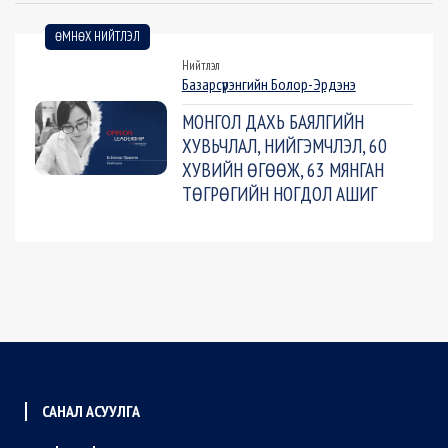
ӨМНӨХ НИЙТЛЭЛ
Нийтлэл
Базарсүрэнгийн Болор-Эрдэнэ
МОНГОЛ ДАХЬ БАЯЛГИЙН
ХУВЬЧЛАЛ, НИЙГЭМЧЛЭЛ, 60
ХУВИЙН ӨГӨӨЖ, 63 МЯНГАН
ТӨГРӨГИЙН НОГДОЛ АШИГ
САНАЛ АСУУЛГА