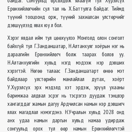
байдаг. Сонгуульд өрсөлдөж ялаагүй тул Хүрэлсүх
Ерөнхийлөгчийн сул тал нь Х.Баттулга байдаг. Тиймд
түүний тооцоонд орж, түүний захиалсан улстөрчийг
дэвшүүлээд явах юу л бол.
Хэрэг явдал ийм тул цөөхүүлээ Монголд олон сонголт
байхгүй тул Г.Занданшатар, Н.Алтанхуяг хоёрын нэг нь
дараагийн Ерөнхийлөгч болж таарах болов уу.
Н.Алтанхуягийн хувьд нэгд мэдээж нэр дэвших
хэрэгтэй. Нөгөө талаас Г.Занданшатарт өнөө мэт
байдлаар улстөрийн манлайлал дутах, хоёрт
У.Хүрэлсүх эрх мэдэлд хэт эрдэж, эрүүл ухааны
баримжаа алдвал эсрэг нь тэсрэгээ дуудаж тэнцвэр
хангагддаг жамын дагуу Ардчилсан намын нэр дэвшигч
ялах магадлал нэмэгдэнэ. Н.Учралын хувьд 2028 онд
анх удаа намын даргын хувьд намаа удирдаж
сонгуульд орох тул өөр намын Ерөнхийлөгчтэй