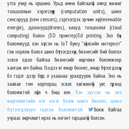
утга учир нь оршино. Урьд өмнө байгаагүй хямд жижиг
тооцооллын хэрэгслүүд (computation units), шинэ
сенсорууд (new censors), сэргээгдэх эрчим хүч(renewable
energie), дроонууд(drones), клауд тооцоолол (cloud
computing) болон (3D принтер)3d printing. Энэ бүх
боломжууд хэн хүссэн нь IoT буюу "зүйлсийн интернэт"
гэж нэрлэж болох шинэ бүтээгдэхүүн, бизнесийг бий болгох
эсвэл одоо байгаа бизнесийг өөрчлөх боломжоор
хангаж өгч байна. Гэхдээ яг ямар бизнес, ямар бүтээгдэхүүн
бэ гэдэг дээр бүгд л ухаанаа уралдуулж байна. Энэ нь
заавал том корпорац эсвэл хөгжингүй улс гүрэнд
боломжтой зүйл ч биш юм.
Хэн хүссэн нь энэ
өөрчлөлтийн нэг хэсэг болж шинэ бизнес, шинэ
бүтээгдэхүүн гаргах боломжтой
болж байгаа
учраас өөрчлөлт ирэх нь нэгэнт гарцаагүй болсон.