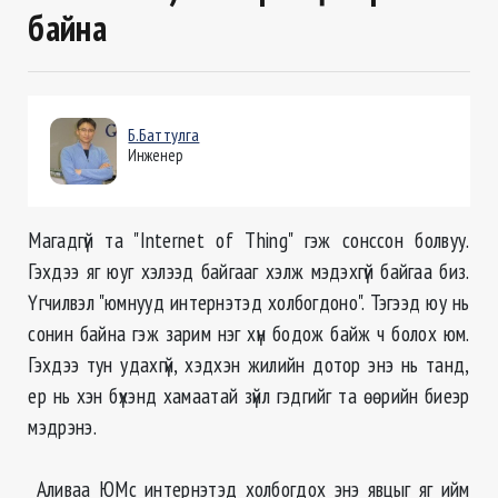
байна
Б.Баттулга
Инженер
Магадгүй та "Internet of Thing" гэж сонссон болвуу.
Гэхдээ яг юуг хэлээд байгааг хэлж мэдэхгүй байгаа биз.
Үгчилвэл "юмнууд интернэтэд холбогдоно". Тэгээд юу нь
сонин байна гэж зарим нэг хүн бодож байж ч болох юм.
Гэхдээ тун удахгүй, хэдхэн жилийн дотор энэ нь танд,
ер нь хэн бүхэнд хамаатай зүйл гэдгийг та өөрийн биеэр
мэдрэнэ.
Аливаа ЮМс интернэтэд холбогдох энэ явцыг яг ийм