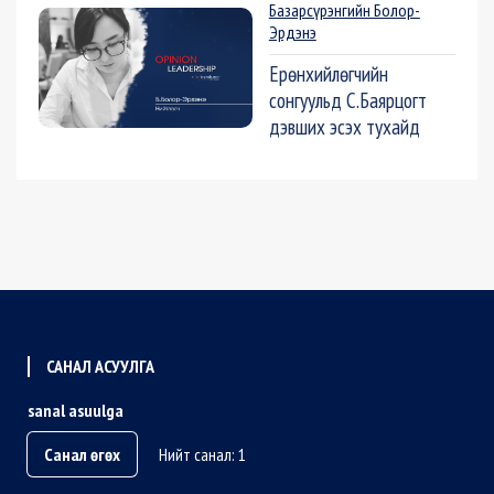
Базарсүрэнгийн Болор-
Эрдэнэ
Ерөнхийлөгчийн
сонгуульд С.Баярцогт
дэвших эсэх тухайд
САНАЛ АСУУЛГА
sanal asuulga
Санал өгөх
Нийт санал: 1