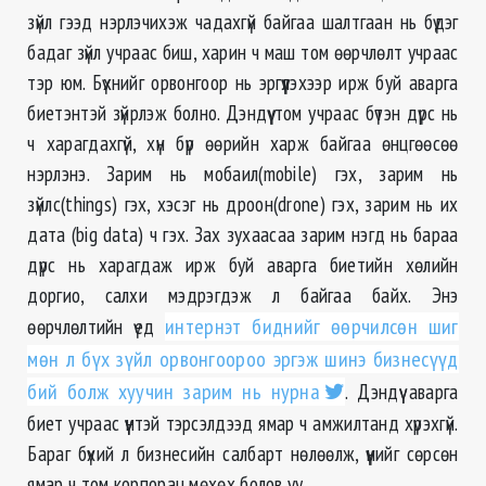
зүйл гээд нэрлэчихэж чадахгүй байгаа шалтгаан нь бүдэг
бадаг зүйл учраас биш, харин ч маш том өөрчлөлт учраас
тэр юм. Бүхнийг орвонгоор нь эргүүлэхээр ирж буй аварга
биетэнтэй зүйрлэж болно. Дэндүү том учраас бүтэн дүрс нь
ч харагдахгүй, хүн бүр өөрийн харж байгаа өнцгөөсөө
нэрлэнэ. Зарим нь мобаил(mobile) гэх, зарим нь
зүйлс(things) гэх, хэсэг нь дроон(drone) гэх, зарим нь их
дата (big data) ч гэх. Зах зухаасаа зарим нэгд нь бараа
дүрс нь харагдаж ирж буй аварга биетийн хөлийн
доргио, салхи мэдрэгдэж л байгаа байх. Энэ
өөрчлөлтийн үед
интернэт биднийг өөрчилсөн шиг
мөн л бүх зүйл орвонгоороо эргэж шинэ бизнесүүд
бий болж хуучин зарим нь нурна
. Дэндүү аварга
биет учраас үүнтэй тэрсэлдээд ямар ч амжилтанд хүрэхгүй.
Бараг бүхий л бизнесийн салбарт нөлөөлж, үүнийг сөрсөн
ямар ч том корпорац мөхөх болов уу.