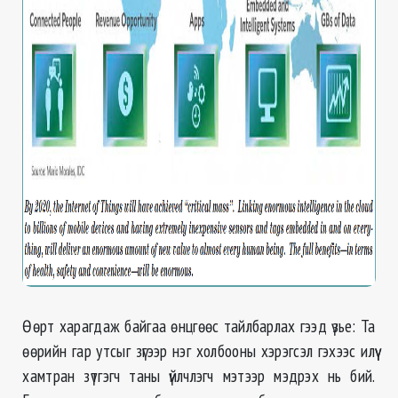
Өөрт харагдаж байгаа өнцгөөс тайлбарлах гээд үзье: Та
өөрийн гар утсыг зүгээр нэг холбооны хэрэгсэл гэхээс илүү
хамтран зүтгэгч таны үйлчлэгч мэтээр мэдрэх нь бий.