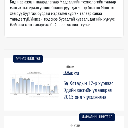
Бид нар ажлын шаардлагаар Мэдээллийн технологийн талаар
маш их материал уншиж боловсруулдаг ч тэр болгон Монгол
хэл рүү буулгаж бусдад мэдээлэл хүргэх талаар санаа
тавьдаггүй. Уншсан, мэдснээ бусадтай хуваалцдаг ийм хүмүүс
байгаад маш талархаж байна аа. Амжилт хүсье.
ӨМНӨХ НИЙТЛЭЛ
Нийтлэл
О.Намуун
Бүх Хятадын 12-р хурлаас:
Эдийн засгийн удаашрал
2015 онд ч үргэлжилнэ
ДАРААГИЙН НИЙТЛЭЛ
Нийтлэл