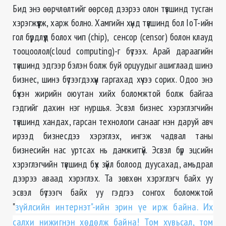
Бид энэ өөрчлөлтийг өөрсөд дээрээ олон түвшинд тусган
хэрэгжүүлж, харж болно. Хамгийн хүнд түвшинд бол IoT-ийн
гол бүрдлүүд болох чип (chip), сенсор (censor) болон клауд
тооцоолол(cloud computing)-г бүтээх. Арай дараагийн
түвшинд эдгээр бэлэн болж буй орцуудыг ашиглаад шинэ
бизнес, шинэ бүтээгдэхүүн гаргахад хүчээ сорих. Одоо энэ
бүхэн жирийн оюутан хийх боломжтой болж байгаа
гэдгийг дахин нэг нуршья. Эсвэл бизнес хэрэглэгчийн
түвшинд хандах, гарсан технологи санааг нэн даруй авч
ирээд бизнесдээ хэрэглэх, ингэж чадвал таны
бизнесийн нас уртсах нь дамжиггүй. Эсвэл бүр эцсийн
хэрэглэгчийн түвшинд бүх зүйл болоод дуусахад, амьдрал
дээрээ аваад хэрэглэх. Та зөвхөн хэрэглэгч байх уу
эсвэл бүтээгч байх уу гэдгээ сонгох боломжтой
"
зүйлсийн интернэт"-ийн эрин үе ирж байна. Их
салхи нижигнэн хөдөлж байна! Том хувьсал, том