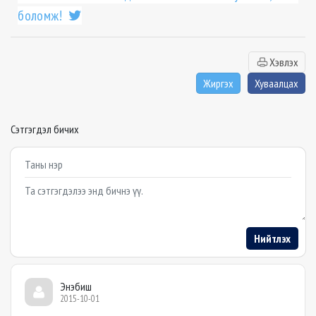
боломж!
Хэвлэх
Жиргэх
Хуваалцах
Сэтгэгдэл бичих
Example textarea
Нийтлэх
Энэбиш
2015-10-01