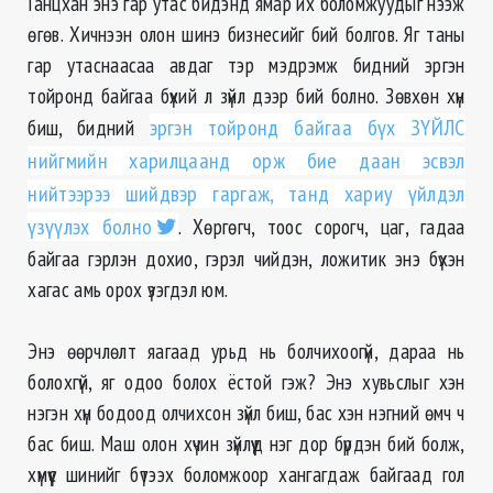
Ганцхан энэ гар утас бидэнд ямар их боломжуудыг нээж
өгөв. Хичнээн олон шинэ бизнесийг бий болгов. Яг таны
гар утаснаасаа авдаг тэр мэдрэмж бидний эргэн
тойронд байгаа бүхий л зүйл дээр бий болно. Зөвхөн хүн
биш, бидний
эргэн тойронд байгаа бүх ЗҮЙЛС
нийгмийн харилцаанд орж бие даан эсвэл
нийтээрээ шийдвэр гаргаж, танд хариу үйлдэл
үзүүлэх болно
. Хөргөгч, тоос сорогч, цаг, гадаа
байгаа гэрлэн дохио, гэрэл чийдэн, ложитик энэ бүхэн
хагас амь орох үзэгдэл юм.
Энэ өөрчлөлт яагаад урьд нь болчихоогүй, дараа нь
болохгүй, яг одоо болох ёстой гэж? Энэ хувьслыг хэн
нэгэн хүн бодоод олчихсон зүйл биш, бас хэн нэгний өмч ч
бас биш. Маш олон хүчин зүйлүүд нэг дор бүрдэн бий болж,
хүмүүс шинийг бүтээх боломжоор хангагдаж байгаад гол