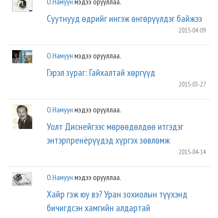
О.Намуун
мэдээ орууллаа.
Суутнууд өдрийг ингэж өнгөрүүлдэг байжээ
2015-04-09
О.Намуун
мэдээ орууллаа.
Гэрэл зураг: Гайхалтай хөргүүд
2015-03-27
О.Намуун
мэдээ орууллаа.
Уолт Диснейгээс мөрөөдөлдөө итгэдэг
энтэрпренёрүүдэд хүргэх зөвлөмж
2015-04-14
О.Намуун
мэдээ орууллаа.
Хайр гэж юу вэ? Уран зохиолын түүхэнд
бичигдсэн хамгийн алдартай