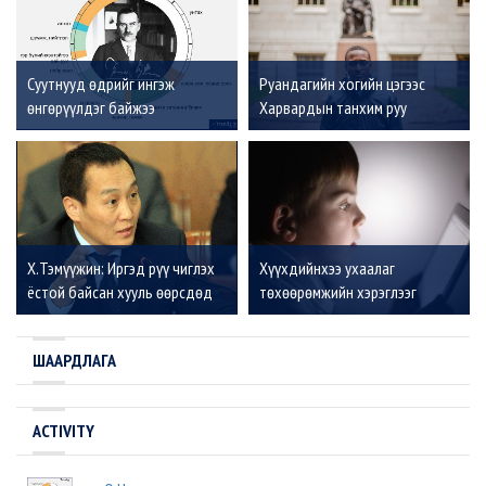
Суутнууд өдрийг ингэж
Руандагийн хогийн цэгээс
өнгөрүүлдэг байжээ
Харвардын танхим руу
Х.Тэмүүжин: Иргэд рүү чиглэх
Хүүхдийнхээ ухаалаг
ёстой байсан хууль өөрсдөд
төхөөрөмжийн хэрэглээг
нь зориулсан хууль болоод
багасгахад тань туслая
орвонгоороо эргэчихсэн
ШААРДЛАГА
ACTIVITY