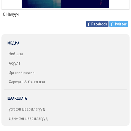
О.Намуун
Facebook
Twitter
МЕДИА
Нийтлэл
Асуулт
Иргэний медиа
Хариулт & Сэтгэгдэл
ШААРДЛАГА
Үүсгэсэн шаардлагууд
Дэмжсэн шаардлагууд