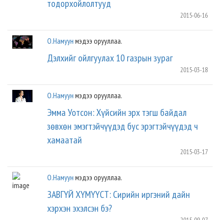
тодорхойлолтууд
2015-06-16
О.Намуун
мэдээ орууллаа.
Дэлхийг ойлгуулах 10 газрын зураг
2015-03-18
О.Намуун
мэдээ орууллаа.
Эмма Уотсон: Хүйсийн эрх тэгш байдал
зөвхөн эмэгтэйчүүдэд бус эрэгтэйчүүдэд ч
хамаатай
2015-03-17
О.Намуун
мэдээ орууллаа.
ЗАВГҮЙ ХҮМҮҮСТ: Сирийн иргэний дайн
хэрхэн эхэлсэн бэ?