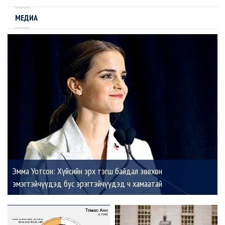
МЕДИА
Эмма Уотсон: Хүйсийн эрх тэгш байдал зөвхөн
эмэгтэйчүүдэд бус эрэгтэйчүүдэд ч хамаатай