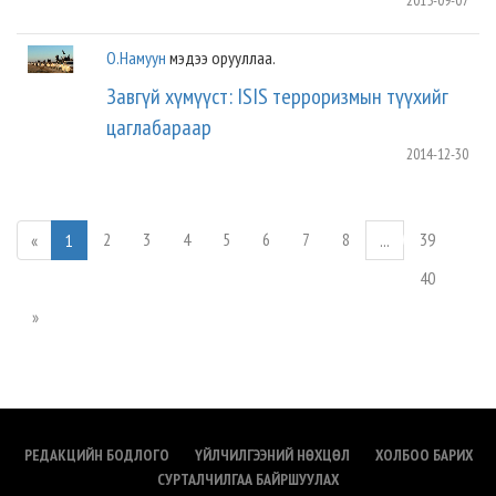
2015-09-07
О.Намуун
мэдээ орууллаа.
Завгүй хүмүүст: ISIS терроризмын түүхийг
цаглабараар
2014-12-30
2
3
4
5
6
7
8
39
«
1
...
40
»
РЕДАКЦИЙН БОДЛОГО
ҮЙЛЧИЛГЭЭНИЙ НӨХЦӨЛ
ХОЛБОО БАРИХ
СУРТАЛЧИЛГАА БАЙРШУУЛАХ