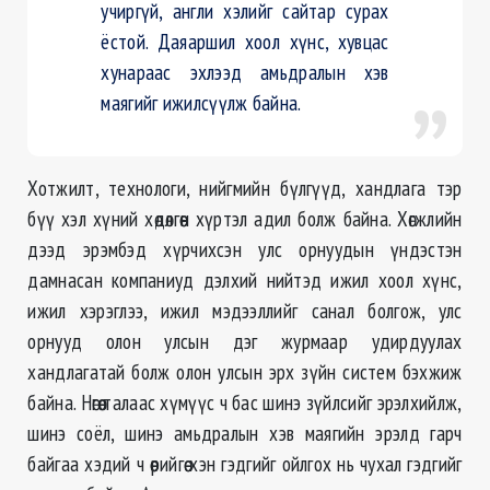
учиргүй, англи хэлийг сайтар сурах
ёстой. Даяаршил хоол хүнс, хувцас
хунараас эхлээд амьдралын хэв
маягийг ижилсүүлж байна.
Хотжилт, технологи, нийгмийн бүлгүүд, хандлага тэр
бүү хэл хүний хөдөлгөөн хүртэл адил болж байна. Хөгжлийн
дээд эрэмбэд хүрчихсэн улс орнуудын үндэстэн
дамнасан компаниуд дэлхий нийтэд ижил хоол хүнс,
ижил хэрэглээ, ижил мэдээллийг санал болгож, улс
орнууд олон улсын дэг журмаар удирдуулах
хандлагатай болж олон улсын эрх зүйн систем бэхжиж
байна. Нөгөө талаас хүмүүс ч бас шинэ зүйлсийг эрэлхийлж,
шинэ соёл, шинэ амьдралын хэв маягийн эрэлд гарч
байгаа хэдий ч өөрийгөө хэн гэдгийг ойлгох нь чухал гэдгийг