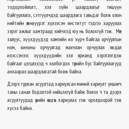
тодорхойлолт, хэл зүйн шаардлагыг гишүүн
байгууллага, сэтгүүлчдэд шаардлага тавьдаг болж олон
нийтийн өмнө үүрэг хүлээсэн институт гэдгээ харуулах
зэрэг ажлыг хамтраад хийчхэд юу нь болохгүй гэж. Мөн
залуус, хүүхдүүдэд хамгийн их хүрч байгаа орчуулгын
ном, киноны орчуулгад махчлан орчуулах явдал
ихэссэнээс хүүхдүүдийн хэл ярианд хэрэглэгдэж
байгааг цэгцлэхэд ч холбогдох төрийн бус байгууллагууд
анхаарах шаардлагатай болж байна.
Дээрх гурван асуултад хариулсан миний хариулт уншигч
таны санал бодолтой нийцэхгүй байж болох ч та дээрх
асуултуудад өөрийн өнцгөөс хариулах гэж оролдоорой гэж
хүсэх байна.