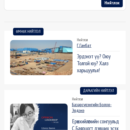
Нийтлэх
ӨМНӨХ НИЙТЛЭЛ
Нийтлэл
Г.Ганбат
Эрдэнэт үү? Оюу
Толгой юу? Халз
харьцуулъя!
ДАРААГИЙН НИЙТЛЭЛ
Нийтлэл
Базарсүрэнгийн Болор-
Эрдэнэ
Ерөнхийлөгчийн сонгуульд
С.Баярцогт дэвших эсэх