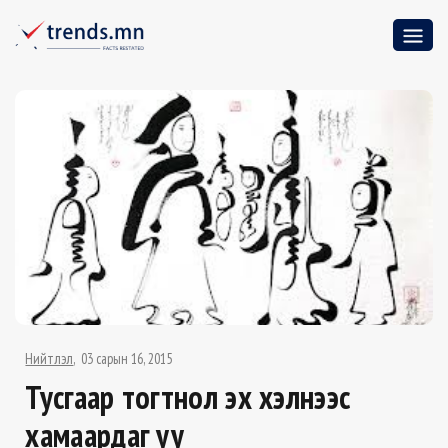
Нийтлэл
03 сарын 16, 2015
Тусгаар тогтнол эх хэлнээс
хамаардаг уу