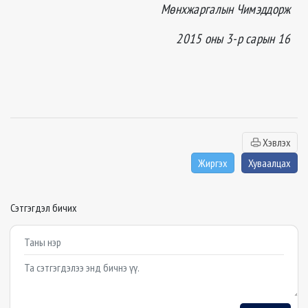
Мөнхжаргалын Чимэддорж
2015 оны 3-р сарын 16
Хэвлэх
Жиргэх
Хуваалцах
Сэтгэгдэл бичих
Example textarea