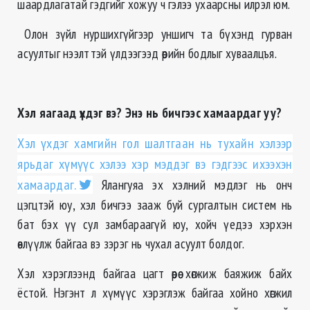
шаардлагатай гэдгийг хожуу ч гэлээ ухаарсны илрэл юм.
Олон зүйл нуршихгүйгээр уншигч та бүхэнд гурван
асуултыг нээлттэй үлдээгээд өөрийн бодлыг хуваалцъя.
Хэл яагаад үхдэг вэ? Энэ нь бичгээс хамаардаг уу?
Хэл үхдэг хамгийн гол шалтгаан нь тухайн хэлээр
ярьдаг хүмүүс хэлээ хэр мэддэг вэ гэдгээс ихээхэн
хамаардаг.
Ялангуяа эх хэлний мэдлэг нь онч
цэгцтэй юу, хэл бичгээ зааж буй сургалтын систем нь
бат бэх үү сул замбараагүй юу, хойч үедээ хэрхэн
өвлүүлж байгаа вэ зэрэг нь чухал асуулт болдог.
Хэл хэрэглээнд байгаа цагт өөрөө хөгжиж баяжиж байх
ёстой. Нэгэнт л хүмүүс хэрэглэж байгаа хойно хөгжил