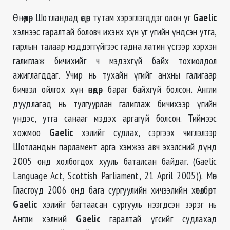
Өнөөдөр Шотландад өдөр тутам хэрэглэгддэг олон үг
Gaelic
хэлнээс гаралтай боловч ихэнх хүн уг үгийн үндсэн утга,
гарлын талаар мэддэггүйгээс гадна латин үсгээр хэрхэн
галиглаж бичихийг ч мэдэхгүй байх тохиолдол
ажиглагддаг. Учир нь тухайн үгийг анхны галигаар
бичвэл ойлгох хүн өнөөдөр бараг байхгүй болсон. Англи
дуудлагад нь тулгуурлан галиглаж бичихээр үгийн
үндэс, утга санааг мэдэх аргагүй болсон. Тиймээс
хожмоо
Gaelic
хэлийг судлах, сэргээх чиглэлээр
Шотландын парламент арга хэмжээ авч эхэлсний дүнд
2005 онд холбогдох хууль баталсан байдаг. (Gaelic
Language Act, Scottish Parliament, 21 April 2005)). Мөн
Гласгоуд 2006 онд бага сургуулийн хичээлийн хөтөлбөрт
Gaelic
хэлийг багтаасан сургууль нээгдсэн зэрэг нь
Англи хэлний
Gaelic
гаралтай үгсийг судлахад