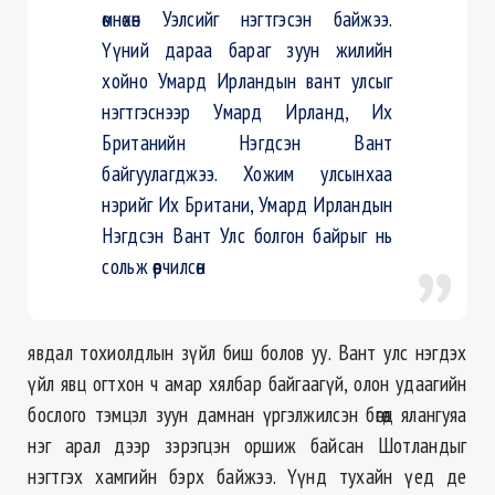
өмнөхөн Уэлсийг нэгтгэсэн байжээ.
Үүний дараа бараг зуун жилийн
хойно Умард Ирландын вант улсыг
нэгтгэснээр Умард Ирланд, Их
Британийн Нэгдсэн Вант
байгуулагджээ. Хожим улсынхаа
нэрийг Их Британи, Умард Ирландын
Нэгдсэн Вант Улс болгон байрыг нь
сольж өөрчилсөн
явдал тохиолдлын зүйл биш болов уу. Вант улс нэгдэх
үйл явц огтхон ч амар хялбар байгаагүй, олон удаагийн
бослого тэмцэл зуун дамнан үргэлжилсэн бөгөөд ялангуяа
нэг арал дээр зэрэгцэн оршиж байсан Шотландыг
нэгтгэх хамгийн бэрх байжээ. Үүнд тухайн үед де