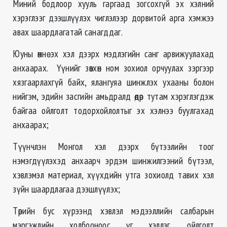
Миний бодлоор хууль гаргаад зогсохгүй эх хэлний
хэрэглээг дээшлүүлэх чиглэлээр дорвитой арга хэмжээ
авах шаардлагатай санагддаг.
Юуны өмнө эх хэл дээрх мэдлэгийн санг арвижуулахад
анхаарах. Үүнийг зөвхөн ном зохиол орчуулах зэргээр
хязгаарлахгүй байх, ялангуяа шинжлэх ухааны болон
нийгэм, эдийн засгийн амьдралд өдөр тутам хэрэглэгдэж
байгаа ойлголт тодорхойлолтыг эх хэлнээ буулгахад
анхаарах;
Түүнчлэн Монгол хэл дээрх бүтээлийн тоог
нэмэгдүүлэхэд анхаарч эрдэм шинжилгээний бүтээл,
хэвлэмэл материал, хүүхдийн утга зохиолд тавих хэл
зүйн шаардлагаа дээшлүүлэх;
Төрийн бус хүрээнд хэвлэл мэдээллийн салбарын
мэргэжлийн холбооноос үг хэллэг, ойлголт