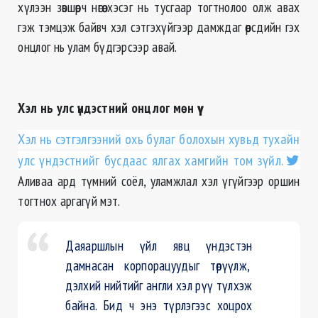
хүлээн зөвшөөрч нөгөө хэсэг нь тусгаар тогтнолоо олж авах
гэж тэмцэж байвч хэл сэтгэхүйгээр дамждаг өөрсдийн гэх
онцлог нь улам бүдгэрсээр авай.
Хэл нь улс үндэстний онцлог мөн үү
Хэл нь сэтгэлгээний охь булаг болохын хувьд тухайн
улс үндэстнийг бусдаас ялгах хамгийн том зүйл.
Аливаа ард түмний соёл, уламжлал хэл үгүйгээр оршин
тогтнох аргагүй мэт.
Даяаршлын үйл явц үндэстэн
дамнасан корпорацуудыг төрүүлж,
дэлхий нийтийг англи хэл рүү түлхэж
байна. Бид ч энэ түрлэгээс хоцрох