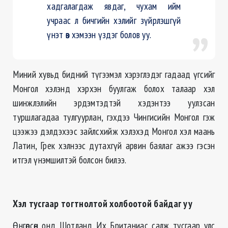
хадгалагдаж явдаг, чухам ийм
учраас л бичгийн хэлийг зүйрлэшгүй
үнэт өв хэмээн үздэг болов уу.
Миний хувьд бидний түгээмэл хэрэглэдэг гадаад үгсийг
Монгол хэлэнд хэрхэн буулгаж болох талаар хэл
шинжлэлийн эрдэмтэдтэй хэдэнтээ уулзсан
туршлагадаа тулгуурлан, гэхдээ Чингисийн Монгол гэж
цээжээ дэлдэхээс зайлсхийж хэлэхэд Монгол хэл маань
Латин, Грек хэлнээс дутахгүй арвин баялаг ажээ гэсэн
итгэл үнэмшилтэй болсон билээ.
Хэл тусгаар тогтнолтой холбоотой байдаг уу
Өнгөрсөн онд Шотланд Их Британиас салж тусгаар улс