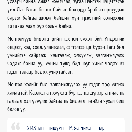
ухаарч байна. Аялал жуулчлал, зугаа цэнгээн цэцэглэсэн
үед Лас Вэгас босож байсан бол өнөөдөр Арабын орнуудын
барьж байгаа шилэн байшин хүн төрөлхтний сонирхлыг
татахаа улам бүр больж байна.
Монголчууд бидэнд өөрийн гэх юм бүхэн бий. Үндэсний
онцлог, хэл, соёл, уламжлал, сэтгэлгээ цөм бүрэн. Гагц бид
үүнийгээ хайрлаж, хамгаалж, хөгжүүлж, залгамжлуулж
чадаж байна уу, үүний тулд бид юуг хийж чадах вэ
гэдэг талаар бодох учиртайсан.
Монгол хэлийг бид залгамжлуулах уу гэдэг төрөөс үлэмж
хамаатай. Казакстан хүүхэд бүртээ нэгдүгээр ангиас нь
гадаад хэл үзүүлж байгаа нь бидэнд төдийлөн чухал биш
болов уу.
УИХ-ын гишүүн М.Батчимэг нар