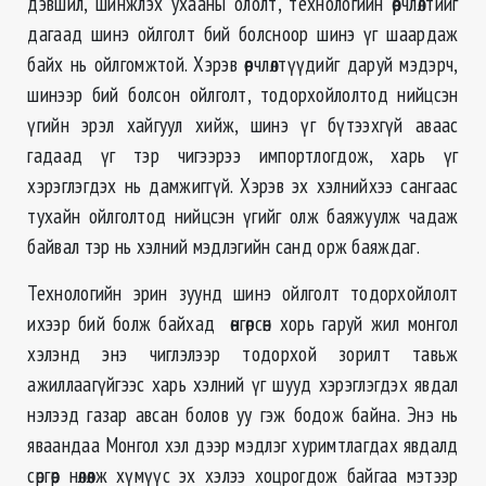
дэвшил, шинжлэх ухааны ололт, технологийн өөрчлөлтийг
дагаад шинэ ойлголт бий болсноор шинэ үг шаардаж
байх нь ойлгомжтой. Хэрэв өөрчлөлтүүдийг даруй мэдэрч,
шинээр бий болсон ойлголт, тодорхойлолтод нийцсэн
үгийн эрэл хайгуул хийж, шинэ үг бүтээхгүй аваас
гадаад үг тэр чигээрээ импортлогдож, харь үг
хэрэглэгдэх нь дамжиггүй. Хэрэв эх хэлнийхээ сангаас
тухайн ойлголтод нийцсэн үгийг олж баяжуулж чадаж
байвал тэр нь хэлний мэдлэгийн санд орж баяждаг.
Технологийн эрин зуунд шинэ ойлголт тодорхойлолт
ихээр бий болж байхад өнгөрсөн хорь гаруй жил монгол
хэлэнд энэ чиглэлээр тодорхой зорилт тавьж
ажиллаагүйгээс харь хэлний үг шууд хэрэглэгдэх явдал
нэлээд газар авсан болов уу гэж бодож байна. Энэ нь
яваандаа Монгол хэл дээр мэдлэг хуримтлагдах явдалд
сөргөөр нөлөөлж хүмүүс эх хэлээ хоцрогдож байгаа мэтээр