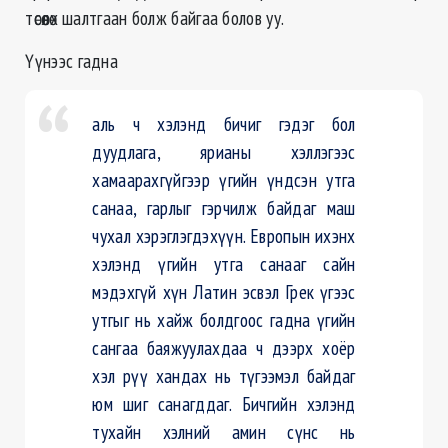
төсөөлөх шалтгаан болж байгаа болов уу.
Үүнээс гадна
аль ч хэлэнд бичиг гэдэг бол
дуудлага, ярианы хэллэгээс
хамаарахгүйгээр үгийн үндсэн утга
санаа, гарлыг гэрчилж байдаг маш
чухал хэрэглэгдэхүүн. Европын ихэнх
хэлэнд үгийн утга санааг сайн
мэдэхгүй хүн Латин эсвэл Грек үгээс
утгыг нь хайж болдгоос гадна үгийн
сангаа баяжуулахдаа ч дээрх хоёр
хэл рүү хандах нь түгээмэл байдаг
юм шиг санагддаг. Бичгийн хэлэнд
тухайн хэлний амин сүнс нь