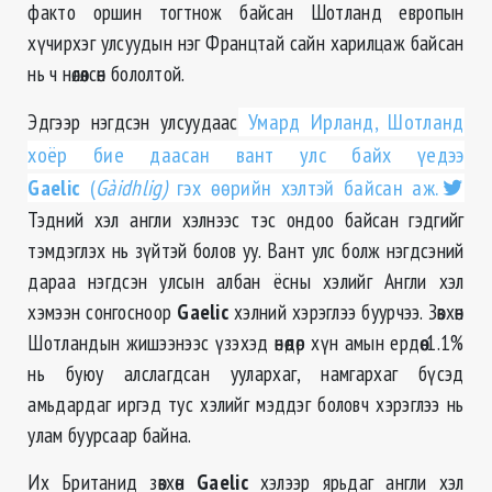
факто оршин тогтнож байсан Шотланд европын
хүчирхэг улсуудын нэг Францтай сайн харилцаж байсан
нь ч нөлөөлсөн бололтой.
Эдгээр нэгдсэн улсуудаас
Умард Ирланд, Шотланд
хоёр бие даасан вант улс байх үедээ
Gaelic
(
Gàidhlig)
гэх өөрийн хэлтэй байсан аж.
Тэдний хэл англи хэлнээс тэс ондоо байсан гэдгийг
тэмдэглэх нь зүйтэй болов уу. Вант улс болж нэгдсэний
дараа нэгдсэн улсын албан ёсны хэлийг Англи хэл
хэмээн сонгосноор
Gaelic
хэлний хэрэглээ буурчээ. Зөвхөн
Шотландын жишээнээс үзэхэд өнөөдөр хүн амын ердөө 1.1%
нь буюу алслагдсан уулархаг, намгархаг бүсэд
амьдардаг иргэд тус хэлийг мэддэг боловч хэрэглээ нь
улам буурсаар байна.
Их Британид зөвхөн
Gaelic
хэлээр ярьдаг англи хэл