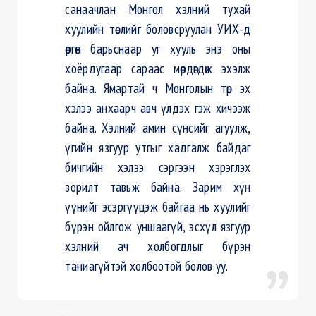
санаачлан Монгол хэлний тухай
хуулийн төслийг боловсруулан УИХ-д
өргөн барьснаар уг хууль энэ оны
хоёрдугаар сараас мөрдөгдөж эхэлж
байна. Ямартай ч Монголын төр эх
хэлээ анхаарч авч үлдэх гэж хичээж
байна. Хэлний амин сүнсийг агуулж,
үгийн язгуур утгыг хадгалж байдаг
бичгийн хэлээ сэргээн хэрэглэх
зорилт тавьж байна. Зарим хүн
үүнийг эсэргүүцэж байгаа нь хуулийг
бүрэн ойлгож уншаагүй, эсхүл язгуур
хэлний ач холбогдлыг бүрэн
таниагүйтэй холбоотой болов уу.