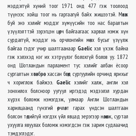
мэддэггүй хүний тоог 1971 онд 477 гэж тоолоод
түүнээс хойш тоог нь гаргаагүй байх жишээтэй. Мөхөж
буй энэ хэлийг мэддэг хүмүүсийн тоо нас баралтын
үзүүлэлттэй зэрэгцэн цөөрч байгаагаас харвал нэмж хүн
сурдаггүй, мэддэг нь орчлонгийн мөнх бусыг үзүүлж
байгаа гэдэг учир шалтгаанаар
Gaelic
хэл үхэж байна
гэж хэлэхэд нэг их хэтрүүлэг болохгүй болов уу. 1872
онд Шотландын парламент тус хэлийг албан ёсоор
сургалтын хөтөлбөрөөс хассан бөгөөд сургуулийн орчинд ярихыг
ч хориглож байжээ.
Gaelic
хэлийг халж, англи хэл
зонхилох болсноор уугуул иргэдэд мэдээлэл хурдан
хүрэх боломж нэмэгдэж, улмаар Англи Шотландын
харилцаанд гүнзгий өөрчлөлт гарах үндсэн шалтгаан
болсон төдийгүй нэгдэх үйл явцад эерэгээр нөлөөлж, суртал
ухуулга явуулах боломж нэмэгдсэн гэж зарим судлаачид
тэмдэглэдэг.