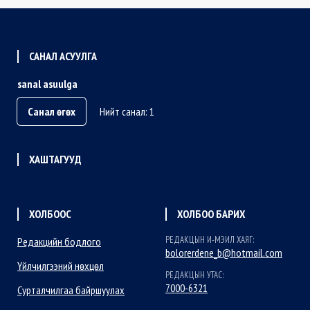
САНАЛ АСУУЛГА
sanal asuulga
Санал өгөх
Нийт санал: 1
ХАШТАГУУД
ХОЛБООС
ХОЛБОО БАРИХ
РЕДАКЦЫН И-МЭИЛ ХАЯГ:
Редакцийн бодлого
bolorerdene_b@hotmail.com
Үйлчилгээний нөхцөл
РЕДАКЦЫН УТАС:
7000-6321
Сурталчилгаа байршуулах