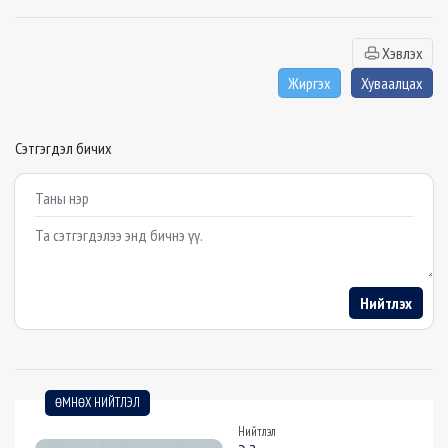
Хэвлэх
Жиргэх
Хуваалцах
Сэтгэгдэл бичих
Example textarea
Нийтлэх
ӨМНӨХ НИЙТЛЭЛ
Нийтлэл