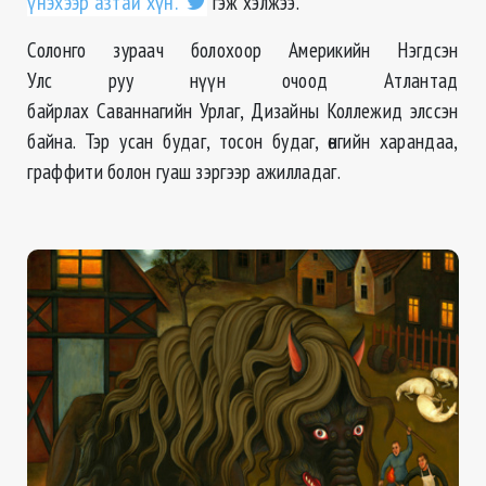
үнэхээр азтай хүн.”
гэж хэлжээ.
Солонго зураач болохоор Америкийн Нэгдсэн
Улс руу нүүн очоод Атлантад
байрлах Саваннагийн Урлаг, Дизайны Коллежид элссэн
байна. Тэр усан будаг, тосон будаг, өнгийн харандаа,
граффити болон гуаш зэргээр ажилладаг.