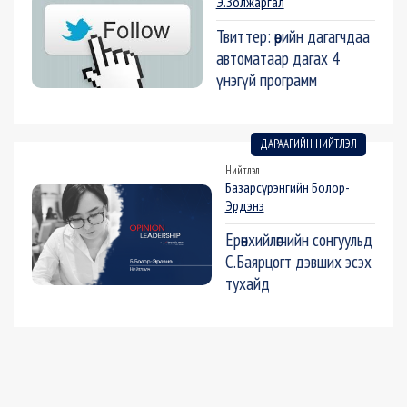
Э.Золжаргал
Твиттер: өөрийн дагагчдаа
автоматаар дагах 4
үнэгүй программ
ДАРААГИЙН НИЙТЛЭЛ
Нийтлэл
Базарсүрэнгийн Болор-
Эрдэнэ
Ерөнхийлөгчийн сонгуульд
С.Баярцогт дэвших эсэх
тухайд