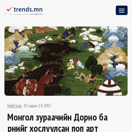
Нийтлэл
03 сарын 24, 2015
Монгол зураачийн Дорно ба
Өрнийг хослуулсан поп арт