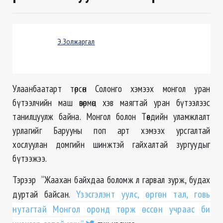
Э.Золжаргал
Улаанбаатарт төрсөн Солонго хэмээх монгол уран
бүтээлчийн маш өвөрмөц хэв маягтай уран бүтээлээс
танилцуулж байна. Монгол болон Төвдийн уламжлалт
урлагийг Барууны поп арт хэмээх урсгалтай
хослуулан домгийн шинжтэй гайхалтай зургуудыг
бүтээжээ.
Тэрээр “Жаахан байхдаа боломж л гарвал зурж, будах
дуртай байсан.
Үзэсгэлэнт уулс, өргөн тал, говь
нутагтай Монгол оронд төрж өссөн учраас би