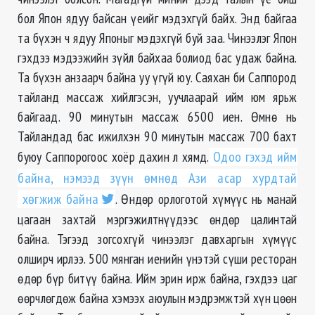
бол Япон ядуу байсан үеийг мэдэхгүй байх. Энд байгаа
та бүхэн ч ядуу Японыг мэдэхгүй буй заа. Чинээлэг Япон
гэхдээ мэдээжийн зүйл байхаа болиод бас удаж байна.
Та бүхэн анзаарч байна уу үгүй юу. Саяхан би Саппород
тайланд массаж хийлгэсэн, уучлаарай ийм юм ярьж
байгаад. 90 минутын массаж 6500 иен. Өмнө нь
Тайландад бас ижилхэн 90 минутын массаж 700 бахт
буюу Саппорогоос хоёр дахин л хямд.
Одоо гэхэд ийм
байна, нэмээд зүүн өмнөд Ази асар хурдтай
хөгжиж байна
. Өндөр орлоготой хүмүүс нь манай
цагаан захтай мэргэжилтнүүдээс өндөр цалинтай
байна. Тэгээд зогсохгүй чинээлэг давхаргын хүмүүс
олширч ирлээ. 500 мянган иенийн үнэтэй сүши ресторан
өдөр бүр битүү байна. Ийм эрин ирж байна, гэхдээ цаг
өөрчлөгдөж байна хэмээх аюулын мэдрэмжтэй хүн цөөн