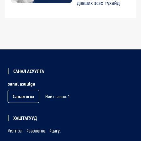
дэвших эсэх тухайд
САНАЛ АСУУЛГА
sanal asuulga
Санал өгөх
Нийт санал: 1
ХАШТАГУУД
илтгэл
зөвлөгөө
цагүе