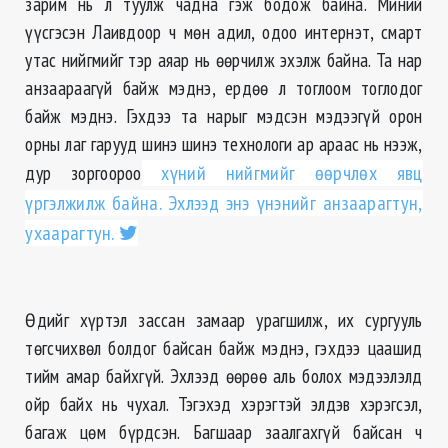
зарим нь л туулж чадна гэж бодож байна. Миний
үүсгэсэн Лаивдоор ч мөн адил, одоо интернэт, смарт
утас нийгмийг тэр аяар нь өөрчилж эхэлж байна. Та нар
анзаараагүй байж мэднэ, ердөө л тоглоом тоглодог
байж мэднэ. Гэхдээ та нарыг мэдсэн мэдээгүй орон
орны лаг гарууд шинэ шинэ технологи ар араас нь нээж,
дур зоргоороо
хүний нийгмийг өөрчлөх явц
үргэлжилж байна. Эхлээд энэ үнэнийг анзаарагтун,
ухаарагтун.
Өдийг хүртэл зассан замаар урагшилж, их сургууль
төгсчихвөл болдог байсан байж мэднэ, гэхдээ цаашид
тийм амар байхгүй. Эхлээд өөрөө аль болох мэдээлэлд
ойр байх нь чухал. Тэгэхэд хэрэгтэй элдэв хэрэгсэл,
багаж цөм бүрдсэн. Багшаар заалгахгүй байсан ч