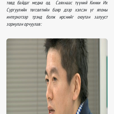
төвд байдаг медиа од. Саяхнаас түүний Кинки Их
Сургуулийн төгсөлтийн баяр дээр хэлсэн үг японы
интернэтээр трэнд болж ирснийг оюутан залууст
зориулан орчуулав: