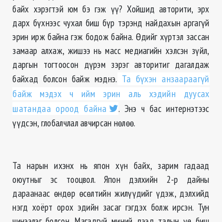
байх хэрэгтэй юм бэ гэж үү? Хойшид авторити, эрх
дарх бүхнээс чухал биш бүр тэрэнд найдахын аргагүй
эрин ирж байна гэж бодож байна. Өдийг хүртэл зассан
замаар алхаж, жишээ нь масс медиагийн хэлсэн зүйл,
даргын тогтоосон дүрэм зэрэг авторитиг дагалдаж
байхад болсон байж мэднэ.
Та бүхэн анзаараагүй
байж мэдэх ч ийм эрин аль хэдийн дуусах
шатандаа ороод байна
. Энэ ч бас интернэтээс
үүдсэн, глобалчлал авчирсан нөлөө.
Та нарын ихэнх нь япон хүн байх, зарим гадаад
оюутныг эс тооцвол. Япон дэлхийн 2-р дайны
дараанаас өндөр өсөлтийн жилүүдийг үдэж, дэлхийд
нэгд хоёрт орох эдийн засаг гэгдэх болж ирсэн. Тун
чинээлэг болсон. Магадгүй миний дээд талын үе биш