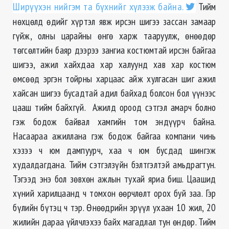
Ширүүхэн нийгэм та бүхнийг хүлээж байна.
Тийм
нөхцөлд өдийг хүртэл явж ирсэн шигээ зассан замаар
гүйж, олны царайны өнгө харж тааруулж, өнөөдөр
төгсөлтийн баяр дээрээ зангиа костюмтай ирсэн байгаа
шигээ, ажил хайхдаа хар халуунд хав хар костюм
өмсөөд эргэн тойрны харцаас айж хулгасан шиг ажил
хайсан шигээ бусадтай адил байхад болсон бол үүнээс
цааш тийм байхгүй. Ажилд ороод сэтгэл амарч болно
гэж бодож байвал хамгийн том эндүүрч байна.
Насаараа ажиллана гэж бодож байгаа компани чинь
хэзээ ч юм дампуурч, хаа ч юм бусдад шингэж
худалдагдана. Тийм сэтгэлзүйн бэлтгэлтэй амьдрагтун.
Тэгээд энэ бол зөвхөн ажлын тухай яриа биш. Цаашид
хүний харилцаанд ч томхон өөрчлөлт орох буй заа. Гэр
бүлийн бүтэц ч тэр. Өнөөдрийн эрүүл ухаан 10 жил, 20
жилийн дараа үйлчлэхээ байх магадлал тун өндөр. Тийм