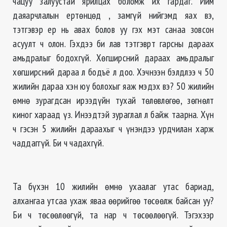
чацуу залуустай ярилцах боломж их гардаг. Ийм
даяарчлалын ертөнцөд , замгүй нийгэмд яах вэ,
тэтгэвэр ер нь авах болов уу гэх мэт санаа зовсон
асуулт ч олон. Гэхдээ би лав тэтгэврт гарсны дараах
амьдралыг бодохгүй. Хөгширсний дараах амьдралыг
хөгширсний дараа л бодъё л доо. Хэчнээн бэлдлээ ч 50
жилийн дараа хэн юу болохыг яаж мэдэх вэ? 50 жилийн
өмнө зурагдсан ирээдүйн тухай төлөвлөгөө, зөгнөлт
киног хараад үз. Инээдтэй зураглал л байж таарна. Хүн
ч гэсэн 5 жилийн дараахыг ч үнэндээ урдчилан харж
чаддаггүй. Би ч чадахгүй.
Та бүхэн 10 жилийн өмнө ухаалаг утас бариад,
алхангаа утсаа ухаж яваа өөрийгөө төсөөлж байсан уу?
Би ч төсөөлөөгүй, та нар ч төсөөлөөгүй. Тэгэхээр