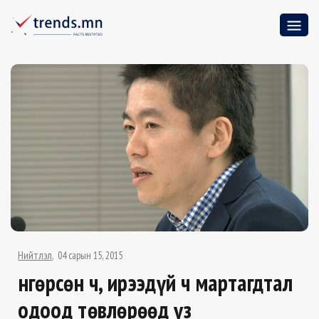
Нийтлэл
04 сарын 15, 2015
Өнгөрсөн ч, ирээдүй ч мартагдтал
одоод төвлөрөөд үз