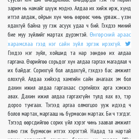
зарим нь намайг шүүж мэднэ. Алдаа их хийж ирж, хүнд
итгэл алдаж, ойрын хүн чинь өөрөөс чинь урваж... үзэн
ядахгүй байна уу гэж асуух удаа ч бий. Гэхдээ миний
бие муу зүйлийг мартах дүрэмтэй.
Өнгөрсний араас
харамслаа гээд нэг сайн зүйл эргэж ирэхгүй.
Гэхдээ нэг зүйл, хойшид та нар зөндөө их алдаа
гаргана. Өөрийгөө сорьдог хүн алдаа гаргах магадлал ч
их байдаг. Сорихгүй бол алдахгүй, гэхдээ бас амжилт
олохгүй. Алдаа хийхэд хамгийн сайн анагаах эм бол
дахин ижил алдаа гаргахаас сэргийлэх арга хэмжээ
авах. Дахин ижил алдаа гаргахгүйн тулд яах вэ, тэр
дороо тунгаах. Тэгээд аргаа олмогцоо ууж идээд ч
болов мартах, маргааш нь бүрмөсөн мартах. Би ч тэгдэг.
Тэгээд өөрсдийгөө сорих үйл хэрэг чинь заавал амжилт
олно гэж бүрмөсөн итгэх хэрэгтэй. Надад та нартай