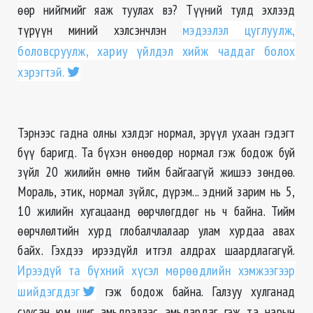
өөр нийгмийг яаж туулах вэ? Түүний тулд эхлээд
түрүүн миний хэлсэнчлэн
мэдээлэл цуглуулж,
боловсруулж, хариу үйлдэл хийж чаддаг болох
хэрэгтэй.
Тэрнээс гадна олны хэлдэг нормал, эрүүл ухаан гэдэгт
бүү баригд. Та бүхэн өнөөдөр нормал гэж бодож буй
зүйл 20 жилийн өмнө тийм байгаагүй жишээ зөндөө.
Мораль, этик, нормал зүйлс, дүрэм... эдний зарим нь 5,
10 жилийн хугацаанд өөрчлөгддөг нь ч байна. Тийм
өөрчлөлтийн хурд глобалчлалаар улам хурдаа авах
байх. Гэхдээ ирээдүйл итгэл алдрах шаардлагагүй.
Ирээдүй та бүхний хүсэл мөрөөдлийн хэмжээгээр
шийдэгддэг
гэж бодож байна. Галзуу хулганад
суусан юм шиг амьдралаас амьдардаг гэж та нарын