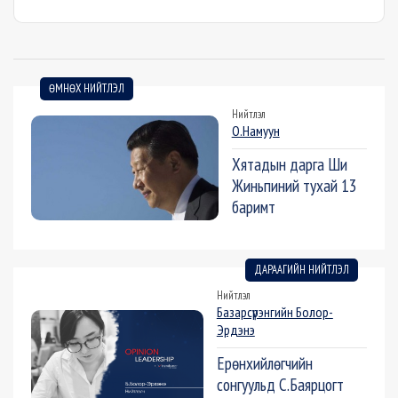
ӨМНӨХ НИЙТЛЭЛ
Нийтлэл
О.Намуун
Хятадын дарга Ши
Жиньпиний тухай 13
баримт
ДАРААГИЙН НИЙТЛЭЛ
Нийтлэл
Базарсүрэнгийн Болор-
Эрдэнэ
Ерөнхийлөгчийн
сонгуульд С.Баярцогт