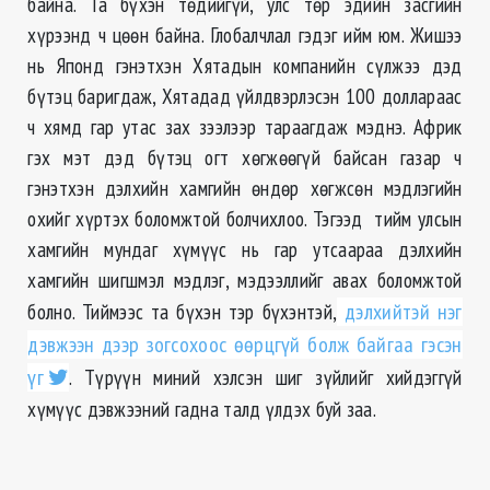
байна. Та бүхэн төдийгүй, улс төр эдийн засгийн
хүрээнд ч цөөн байна. Глобалчлал гэдэг ийм юм. Жишээ
нь Японд гэнэтхэн Хятадын компанийн сүлжээ дэд
бүтэц баригдаж, Хятадад үйлдвэрлэсэн 100 доллараас
ч хямд гар утас зах зээлээр тараагдаж мэднэ. Африк
гэх мэт дэд бүтэц огт хөгжөөгүй байсан газар ч
гэнэтхэн дэлхийн хамгийн өндөр хөгжсөн мэдлэгийн
охийг хүртэх боломжтой болчихлоо. Тэгээд тийм улсын
хамгийн мундаг хүмүүс нь гар утсаараа дэлхийн
хамгийн шигшмэл мэдлэг, мэдээллийг авах боломжтой
болно. Тиймээс та бүхэн тэр бүхэнтэй,
дэлхийтэй нэг
дэвжээн дээр зогсохоос өөрцгүй болж байгаа гэсэн
үг
. Түрүүн миний хэлсэн шиг зүйлийг хийдэггүй
хүмүүс дэвжээний гадна талд үлдэх буй заа.