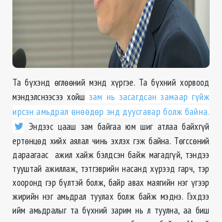
Та бүхэнд өглөөний мэнд хүргэе. Та бүхний хорвоод
мэндэлснээсээ хойш
зам нь засагдсан замаар гүйж
ирсэн амьдрал өнөөдөр энд дуусгавар болж байна.
Эндээс цааш зам байгаа юм шиг атлаа байхгүй
ертөнцөд хийх аялал чинь эхлэх гэж байна. Төгссөний
дараагаас ажил хайж бэлдсэн байж магадгүй, тэндээ
тууштай ажиллаж, тэтгэврийн насанд хүрээд гарч, тэр
хооронд гэр бүлтэй болж, байр авах маягийн нэг үгээр
жирийн нэг амьдрал туулах болж байж мэднэ. Гэхдээ
ийм амьдралыг та бүхний зарим нь л туулна, аа биш