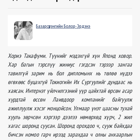
Базарсүрэнгийн Болор-Эрдэнэ
Хориэ Такафүми. Түүнийг мэдэхгүй хүн Японд ховор.
Хар багын тэрслүү жиниус гэгдсэн тэрээр зангаа
тавилгүй зарим нь бол дипломынх нь төлөө нүдээ
өгөхөөс буцахгүй Токиогийн Их Сургуулийг дундаас нь
хаясан. Интернэт үйлчилгээний үүр цайхтай өрсөн асар
хурдтай өссөн Лаивдоор компанийг байгуулж
ажиллуулж хэсэг монцойсон. Улмаар үнэт цаасны тухай
хууль зөрчсөн хэргээр дээлээ нөмөрхөд хүрч, 2 жил
хагас шоронд суусан. Шоронд орохдоо ч, сууж байхдаа
бичсэн номоо гарч ирээд зарахдаа ч олны анхаарлын