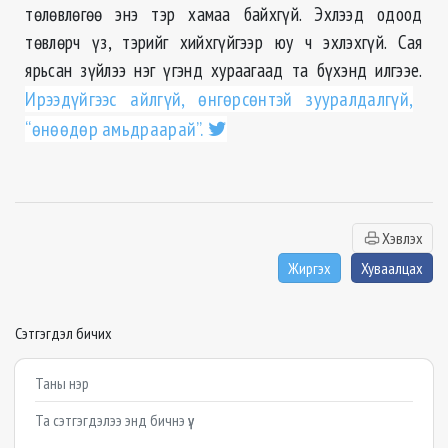
төлөвлөгөө энэ тэр хамаа байхгүй. Эхлээд одоод
төвлөрч үз, тэрийг хийхгүйгээр юу ч эхлэхгүй. Сая
ярьсан зүйлээ нэг үгэнд хураагаад та бүхэнд илгээе.
Ирээдүйгээс айлгүй, өнгөрсөнтэй зууралдалгүй,
“өнөөдөр амьдраарай”.
Хэвлэх
Жиргэх
Хуваалцах
Сэтгэгдэл бичих
Example textarea