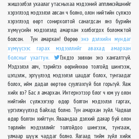
жишээлбэл ухаалаг утасныхаа мэдээний аппликэйшнийг
хэрэглээд мэдээлэл авсан ч болно, олон нийтийн сүлжээ
хэрэглээд өөрт сонирхолтой санагдсан янз бүрийн
хүмүүсийн мэдээлэлд амархан холбогдох боломжтой
болсон. Тун амархан! Өөрөө
энэ дэлхийн мундаг
хүмүүсээс гарах мэдээллийг авахад амархан
болсныг ухагтун.
Гэхдээ зөвхөн энэ хангалтгүй.
Мэдээлэл авч, тэрийгээ өөрийнхөө толгойд шингээж,
цэгцэлж, эргүүлээд мэдээлэл цацдаг болох, тунгаадаг
болох, ийм дадал өөртөө суулгахгүй бол горьгүй. Яаж
хийх вэ? Бас л амархан. Интернэтээр блог ч юм уу олон
нийтийн сүлжээгээр өдөр болгон мэдээлэл гаргах,
үргэлжүүлээд байхад болно. Тун амархан зүйл. Чадвал
өдөр болгон хийгтүн. Яваандаа дэлхий даяар буй олон
төрлийн мэдээллийг толгойдоо шингээж, тунгааж,
улмаар шүүж чаддаг болно. Яагаад тийм зүйл хийж