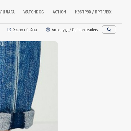
ЛЦЛАГА
WATCHDOG
ACTION
НЭВТРЭХ / БҮРТГҮҮЛЭХ
Хэлэх үг байна
Авторууд / Opinion leaders