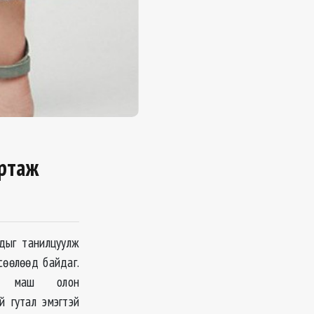
артаж
дыг танилцуулж
сөөлөөд байдаг.
ой маш олон
й гутал эмэгтэй