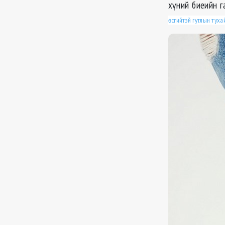
хүний биеийн г
өсгийтэй гутлын туха