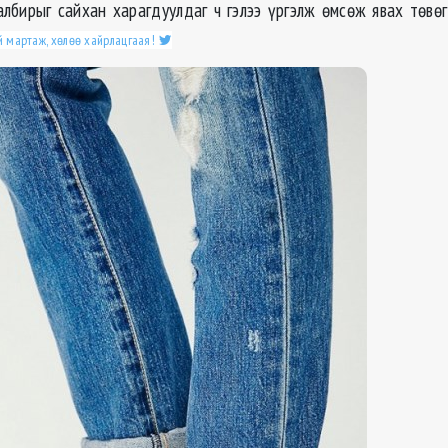
албирыг сайхан харагдуулдаг ч гэлээ үргэлж өмсөж явах төвө
й мартаж, хөлөө хайрлацгаая!