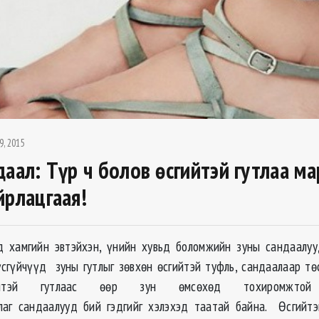
9, 2015
даал: Түр ч болов өсгийтэй гутлаа м
йрлацгаая!
д хамгийн эвтэйхэн, үнийн хувьд боломжийн зуны сандаалуу
үсгүйчүүд зуны гутлыг зөвхөн өсгийтэй туфль, сандаалаар тө
ийтэй гутлаас өөр зун өмсөхөд тохиромжт
лаг сандаалууд бий гэдгийг хэлэхэд таатай байна. Өсгийтэ