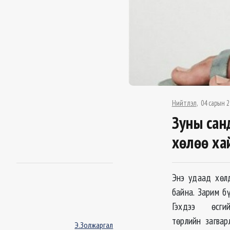
Нийтлэл
04 сарын 2
Зуны сан
хөлөө ха
Энэ удаад хөл
байна. Зарим б
Гэхдээ өсг
төрлийн загвар
Э.Золжаргал