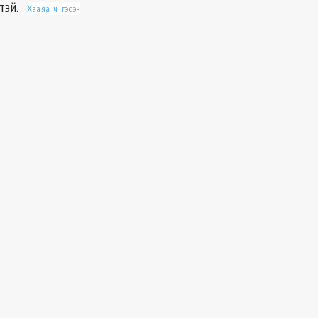
гтэй.
Хааяа ч гэсэн