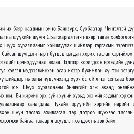
й их баяр наадмын өмнө Баянзүрх, Сүхбаатар, Чингэлтэй дү
шатны шүүхийн шүүгч С.Батжаргал гэгч нөхөр таван холбогдогч
эх шүүх хуралдааныг хойшлуулах шийдвэр гаргахын зэрэгцэ
 байсан шүүгдэгч нарт бүгдэд цагдан хорих таслан сэргийлэх 
иргэдийг цочирдуулаад авлаа. Тэдгээр хоригдсон иргэдийн дунд
тул хэвлэл мэдээллийнхэн асар ихээр бухимдан хүчтэй эсэрг
үү шийдвэр нь олны нүд, чихэнд хүрч ёстой л нэг сенсаац боло
гоотой юм. Шүүх хуралдааны бичлэгийг олж аваад онлайн
йх юм. Би жирийн эрх зүйч хүний хувьд энэ үйл явдлыг хэрхэн
уваалцмаар санагдлаа. Тухайн эрүүгийн хэргийн нарийн
зөвхөн шүүн таслах ажиллагаа, тэр дотроо шүүхээс таслан 
хэрэглэж байгаа талаар л асуудлыг хөндөх нь зөв байх.