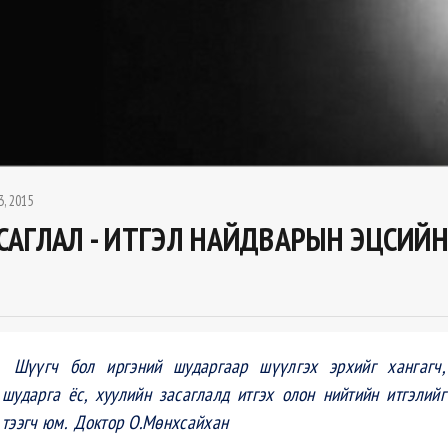
3, 2015
САГЛАЛ - ИТГЭЛ НАЙДВАРЫН ЭЦСИЙ
Шүүгч бол иргэний шударгаар шүүлгэх эрхийг хангагч,
шударга ёс, хуулийн засаглалд итгэх олон нийтийн итгэлийг
тээгч юм. Доктор О.Мөнхсайхан