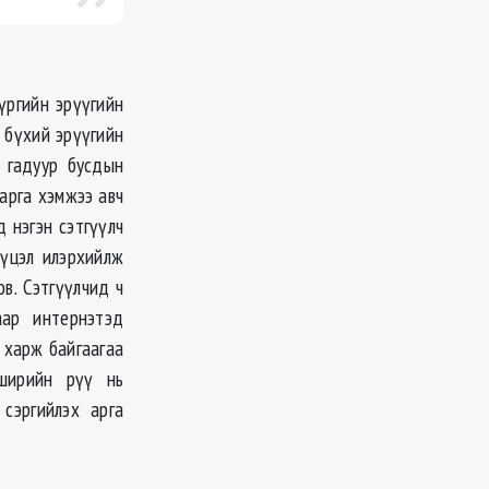
үргийн эрүүгийн
 бүхий эрүүгийн
э гадуур бусдын
арга хэмжээ авч
 нэгэн сэтгүүлч
үүцэл илэрхийлж
в. Сэтгүүлчид ч
аар интернэтэд
 харж байгаагаа
 ширийн рүү нь
сэргийлэх арга