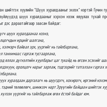
ан шийтгэх хуулийн "Шүүх хуралдааныг эхлэх" нэртэй Гучин гу
зүйлүүдэд шүүх хуралдааныг хэрхэн нээж явуулах тухай пр
ыг дэс дараатайгаар заасан байдаг:
үгч шүүх хуралдаанаа нээнэ,
олцогчдын ирцийг шалгана,
, хэлмэрч байвал эрх, үүргийг нь тайлбарлана,
ал танхимаас гаргаж тусгаарлана,
эд яллах дүгнэлтийн хуулбарыг цаг тухайд нь өгсөн эсэхийг ша
лдэхүүн, оролцогч нарыг зарлаж, тэдгээрийг татгалзан гаргах х
йлбарлана.
шүүх хуралдаан даргалагч нь шүүгдэгч, хохирогч, иргэний нэхэм
, тэдний төлөөлөгч, шинжээч нарт Эрүүгийн байцаан шийтгэх ху
, хүлээх үүргийг нь тайлбарлаж өгөх ёстой байдаг юм.