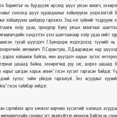
ох баримтыг нь бүрдүүлж ирсэнд шүүх улсын яллагч, хохирог
аналыг сонсоод шүүх хуралдааныг хойшлуулах үндэслэлтэй б
ыг хойшлуулах шийдвэр гаргажээ. Энд нэг зүйлийг тодруулж х
тгаалж хоёр удаа, прокурор буюу улсын яллагчаас шалтга
мгөөлөгчдийн хүндэтгэн үзэх шалтгаанаар хоёр удаа нийт зу
шилсон тухай шүүгдэгч Г.Буяндорж мэдэгдэхэд түүнийг нь 
Хохирогчийн өмгөөлөгч П.Сарантуяа, Л.Дашравдан нар шүүхэ
 дараа хойшилж байгаа, мөн шүүгдэгч нарын зүгээс интерн
атериал цацаад байна, хохирогчид руу элс, шороо цацаад б
ч нарыг цагдан хорьж өгөөч" гэсэн хүсэлт гаргасан байдаг. Ү
идний зүгээс тийм үйлдэл гаргаагүй. Энэ асуудлыг хуули
на" гэсэн тайлбар хийдэг.
ан сэргийлэх арга хэмжээг өөрчлөх хүсэлтийг хэлэлцэх асууда
 өмгөөлөгчдийн саналыг огт авалгүйгээр явчихаж байгаа нь сон