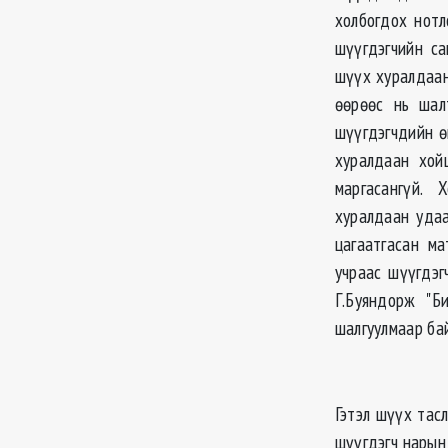
холбогдох нотл
шүүгдэгчийн с
шүүх хуралдаан
өөрөөс нь шал
шүүгдэгчдийн ө
хуралдаан хой
маргасангүй. 
хуралдаан удаа
цагаатгасан м
учраас шүүгдэг
Г.Буяндорж "Б
шалгуулмаар бай
Гэтэл шүүх тасл
шүүгдэгч нарын