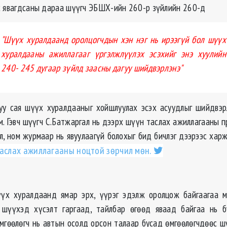
с явагдсаны дараа шүүгч ЭБШХ-ийн 260-р зүйлийн 260-д
"Шүүх хуралдаанд оролцогчдын хэн нэг нь ирээгүй бол шүүх
хуралдааны ажиллагааг үргэлжлүүлэх эсэхийг энэ хуулийн
240- 245 дугаар зүйлд заасны дагуу шийдвэрлэнэ"
уу сая шүүх хуралдааныг хойшлуулах эсэх асуудлыг шийдвэр
м. Гэвч шүүгч С.Батжаргал нь дээрх шүүн таслах ажиллагааны п
л, ном журмаар нь явуулаагүй болохыг бид бичлэг дээрээс харж
таслах ажиллагааны ноцтой зөрчил мөн.
үүх хуралдаанд ямар эрх, үүрэг эдэлж оролцож байгаагаа м
 шүүхэд хүсэлт гаргаад, тайлбар өгөөд яваад байгаа нь б
мгөөлөгч нь автын осолд орсон талаар бусад өмгөөлөгчдөөс 