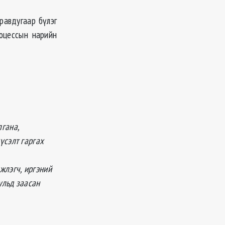
равдугаар бүлэг
оцессын нарийн
лгана,
үсэлт гаргах
жлэгч, иргэний
ульд заасан