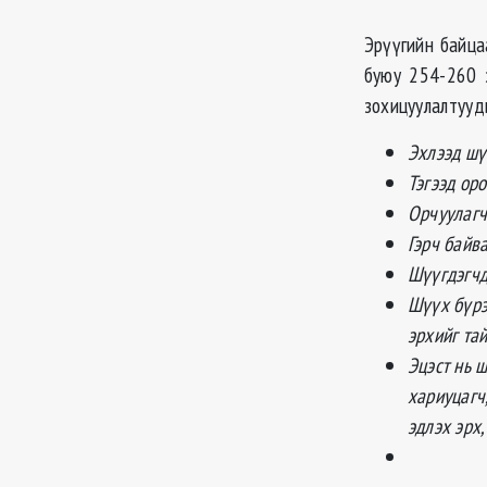
Эрүүгийн байца
буюу 254-260 
зохицуулалтууд
Эхлээд шү
Тэгээд ор
Орчуулагч
Гэрч байв
Шүүгдэгчд
Шүүх бүрэ
эрхийг та
Эцэст нь 
хариуцагч
эдлэх эрх