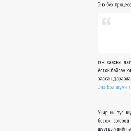
Энэ бүх процес
гэж заасны даг
ёстой байсан ю
заасан дараала
Энэ бол шүүн 
Учир нь тус ш
босож зогсоод
шүүгдэгчдийн ө