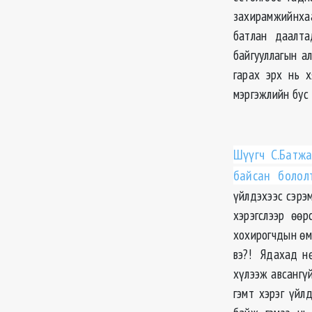
захирамжийнхаа
батлан даалта
байгууллагын а
гарах эрх нь х
мэргэжлийн бус 
Шүүгч С.Батж
байсан боло
үйлдэхээс сэрэ
хэрэгслээр өөр
хохирогчдын өм
вэ?! Ядахад нө
хүлээж авсангүй
гэмт хэрэг үйл