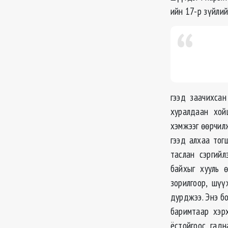
ийн 17-р зүйлий
гээд заачихса
хуралдаан хой
хэмжээг өөрчил
гээд алхаа тог
таслан сэргийл
байхыг хууль 
зорилгоор, шүү
дурджээ. Энэ бо
баримтаар хэр
ёстойгоос гад