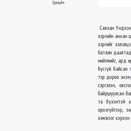
Эрхзүйч
Саяхан Үндэсни
хэргийн анхан 
хэргийг хэлэлц
батлан даалтад
нийгмийг, ард 
бүсгүй байсан 
тэр дороо энэх
сэргэлэн, овс
байршуулсан ба
та бүхэнтэй х
орохгүйгээр, 
хэмжээг хэрхэн 