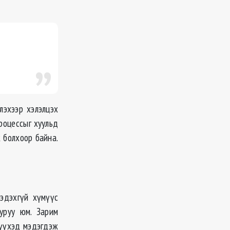
лэхээр хэлэлцэх
роцессыг хуульд
 болхоор байна.
эдэхгүй хүмүүс
уруу юм. Зарим
шүүхэд мэдэгдэж