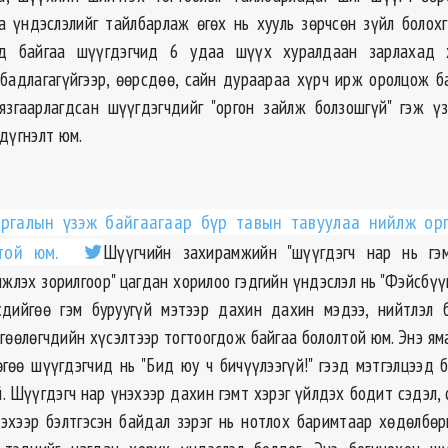
 үндэслэлийг тайлбарлаж өгөх нь хууль зөрчсөн зүйл боло
д байгаа шүүгдэгчид 6 удаа шүүх хуралдаан зарлахад 
лбадлагагүйгээр, өөрсдөө, сайн дураараа хүрч ирж оролцож б
язгаарлагдсан шүүгдэгчдийг "оргон зайлж болзошгүй" гэж ү
дүгнэлт юм.
аргалын үзэж байгаагаар бүр тавын тавуулаа нийлж орг
лтой юм.
Шүүгчийн захирамжийн "шүүгдэгч нар нь гэ
мжлэх зорилгоор" цагдан хорилоо гэдгийн үндэслэл нь "Фэйсбүү
сдийгөө гэм буруугүй мэтээр дахин дахин мэдээ, нийтлэл б
гөөлөгчдийн хүсэлтээр тогтоогдож байгаа бололтой юм. Энэ яма
гөө шүүгдэгчид нь "Бид юу ч бичүүлээгүй!" гээд мэтгэлцээд 
. Шүүгдэгч нар үнэхээр дахин гэмт хэрэг үйлдэх бодит сэдэл,
дэхээр бэлтгэсэн байдал зэрэг нь нотлох баримтаар хөдөлбөр