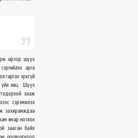
орж ирээд шүүх
сэргийлэх арга
л гаргах эрхгүй
н үйл явц. Шүүх
э тодорхой зааж
хээс сэрэмжлэх
гэж захирамждаа
ухам ямар нотлох
ой заасан байх
өө оролцогчдод