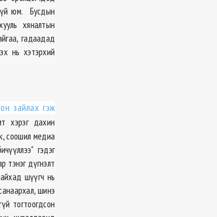
хгүй юм. Бусдын
хууль хяналтын
айгаа, гадаадад
зэх нь хэтэрхий
он зайлах гэж
мт хэрэг дахин
к, соошил медиа
ичүүллээ" гэдэг
р тэнэг дүгнэлт
байхад шүүгч нь
 санаархал, шинэ
гүй тогтоогдсон