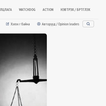
ЛЦЛАГА
WATCHDOG
ACTION
НЭВТРЭХ / БҮРТГҮҮЛЭХ
Хэлэх үг байна
Авторууд / Opinion leaders