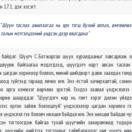
н 17.1. дэх хэсэгт
"
Шүүн таслах ажиллагаа нь эрх тэгш бүхий яллах, өмгөөлөх
талын мэтгэлцээний үндсэн дээр явагдана"
н байдаг. Шүүгч С.Батжаргал шүүх хуралдааныг завсарлаж 
шлуулж байгаагаа мэдэгдээд, шүүгдэгч нарт авсан таслан 
ж цагдан хорихоор боллоо, миний шийдвэрт давж заалдах гомдо
шоод гүйгээд гараад явчих юм. Энэ ёстой хачирхалтай, сони
эх арга хэмжээг өөрчлөх эрхтэй. Гэхдээ заавал үндэслэлэ
өөрөө шаарддаг. "Шүүгдэгч нар нь гэмт хэрэг дахин үйлдэ
хээс оргон зайлж болзошгүй" үндэслэлээр цагдан хорилоо 
л үндэслэл гэх боловч нөхцөл байдал юм. Энэ нөхцөл байдал ч
хэн тогтоогдож байгаа тухай шүүгчийн захирамжид тодорх
на, шүүхийн шийтгэх тогтоолыг тайлбарладаг шиг шүүгч өөр