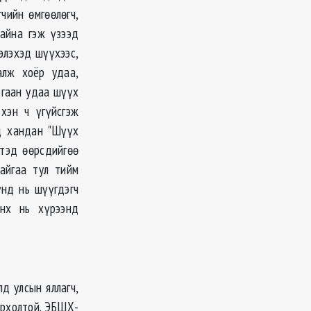
чийн өмгөөлөгч,
айна гэж үзээд
элэхэд шүүхээс,
алж хоёр удаа,
ргаан удаа шүүх
хэн ч үгүйсгэж
д хандан "Шүүх
этэд өөрсдийгөө
айгаа тул тийм
үнд нь шүүгдэгч
йнх нь хүрээнд
лд улсын яллагч,
ирхолтой. ЭБШХ-