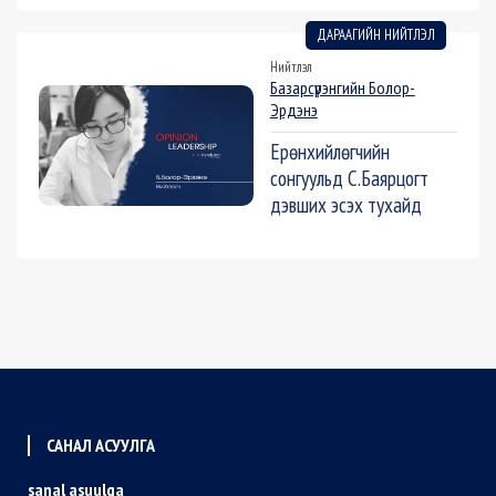
ДАРААГИЙН НИЙТЛЭЛ
Нийтлэл
Базарсүрэнгийн Болор-
Эрдэнэ
Ерөнхийлөгчийн
сонгуульд С.Баярцогт
дэвших эсэх тухайд
САНАЛ АСУУЛГА
sanal asuulga