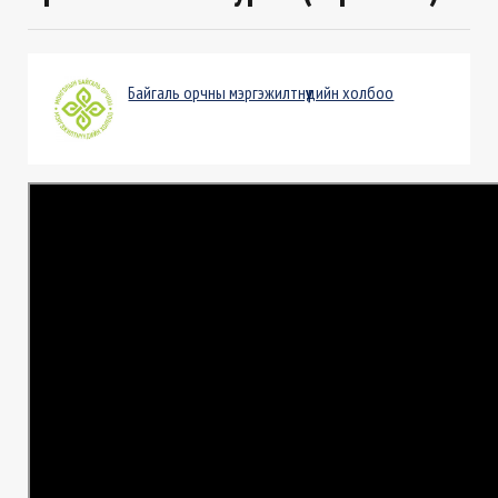
Байгаль орчны мэргэжилтнүүдийн холбоо