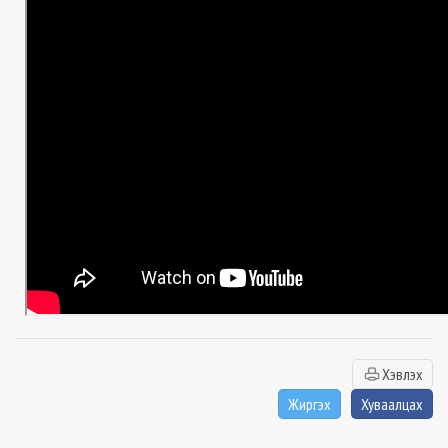
Хэвлэх
Жиргэх
Хуваалцах