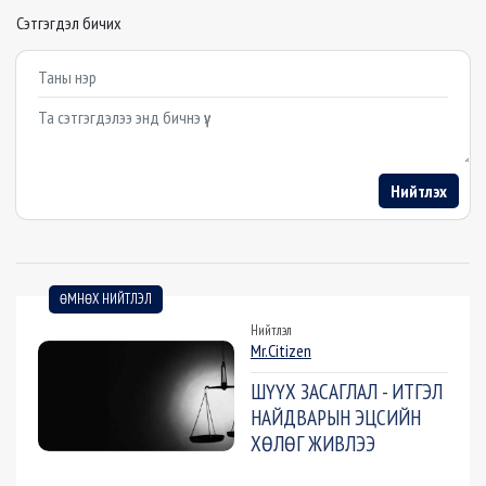
Сэтгэгдэл бичих
Example textarea
Нийтлэх
ӨМНӨХ НИЙТЛЭЛ
Нийтлэл
Mr.Citizen
ШҮҮХ ЗАСАГЛАЛ - ИТГЭЛ
НАЙДВАРЫН ЭЦСИЙН
ХӨЛӨГ ЖИВЛЭЭ