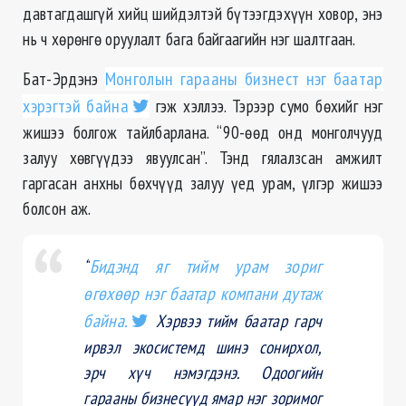
давтагдашгүй хийц шийдэлтэй бүтээгдэхүүн ховор, энэ
нь ч хөрөнгө оруулалт бага байгаагийн нэг шалтгаан.
Бат-Эрдэнэ
Монголын гарааны бизнест нэг баатар
хэрэгтэй байна
гэж хэллээ. Тэрээр сумо бөхийг нэг
жишээ болгож тайлбарлана. “90-өөд онд монголчууд
залуу хөвгүүдээ явуулсан”. Тэнд гялалзсан амжилт
гаргасан анхны бөхчүүд залуу үед урам, үлгэр жишээ
болсон аж.
“
Бидэнд яг тийм урам зориг
өгөхөөр нэг баатар компани дутаж
байна.
Хэрвээ тийм баатар гарч
ирвэл экосистемд шинэ сонирхол,
эрч хүч нэмэгдэнэ. Одоогийн
гарааны бизнесүүд ямар нэг зоримог