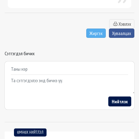
Хэвлэх
Жиргэх
Хуваалцах
Сэтгэгдэл бичих
Example textarea
Нийтлэх
ӨМНӨХ НИЙТЛЭЛ