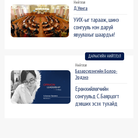
Нийтлэл
Д.Уянга
УИХ-ыг тарааж, шинэ
сонгууль нэн даруй
явуулахыг шаардъя!
ДАРААГИЙН НИЙТЛЭЛ
Нийтлэл
Базарсүрэнгийн Болор-
Эрдэнэ
Ерөнхийлөгчийн
сонгуульд С.Баярцогт
дэвших эсэх тухайд