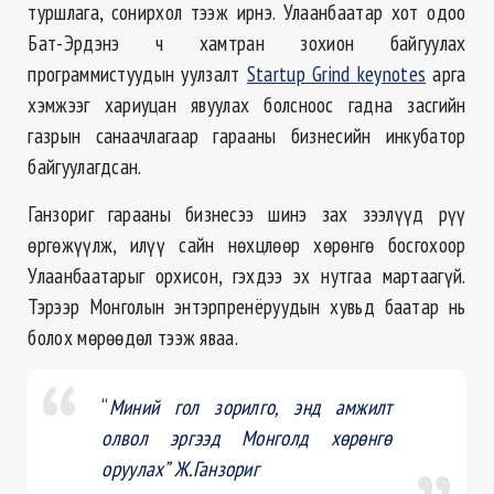
туршлага, сонирхол тээж ирнэ. Улаанбаатар хот одоо
Бат-Эрдэнэ ч хамтран зохион байгуулах
программистуудын уулзалт
Startup Grind keynotes
арга
хэмжээг хариуцан явуулах болсноос гадна засгийн
газрын санаачлагаар гарааны бизнесийн инкубатор
байгуулагдсан.
Ганзориг гарааны бизнесээ шинэ зах зээлүүд рүү
өргөжүүлж, илүү сайн нөхцлөөр хөрөнгө босгохоор
Улаанбаатарыг орхисон, гэхдээ эх нутгаа мартаагүй.
Тэрээр Монголын энтэрпренёруудын хувьд баатар нь
болох мөрөөдөл тээж яваа.
“
Миний гол зорилго, энд амжилт
олвол эргээд Монголд хөрөнгө
оруулах” Ж.Ганзориг