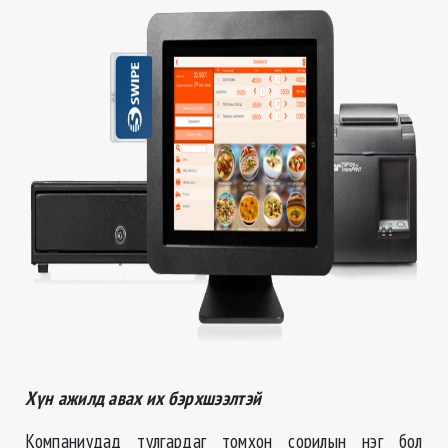
Хүн ажилд авах их бэрхшээлтэй
Компаниудад тулгардаг томхон сорилын нэг бол