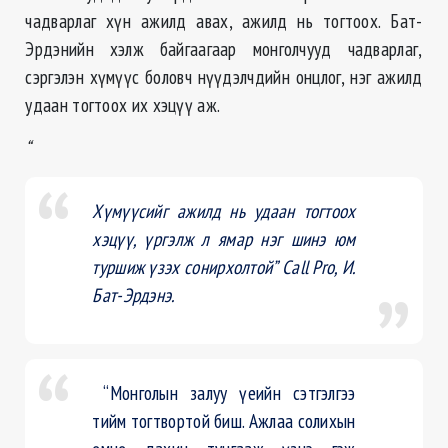
чадварлаг хүн ажилд авах, ажилд нь тогтоох. Бат-
Эрдэнийн хэлж байгаагаар монголчууд чадварлаг,
сэргэлэн хүмүүс боловч нүүдэлчдийн онцлог, нэг ажилд
удаан тогтоох их хэцүү аж.
“
Хүмүүсийг ажилд нь удаан тогтоох
хэцүү, үргэлж л ямар нэг шинэ юм
туршиж үзэх сонирхолтой” Call Pro, И.
Бат-Эрдэнэ
.
“Монголын залуу үеийн сэтгэлгээ
тийм тогтвортой биш. Ажлаа солихын