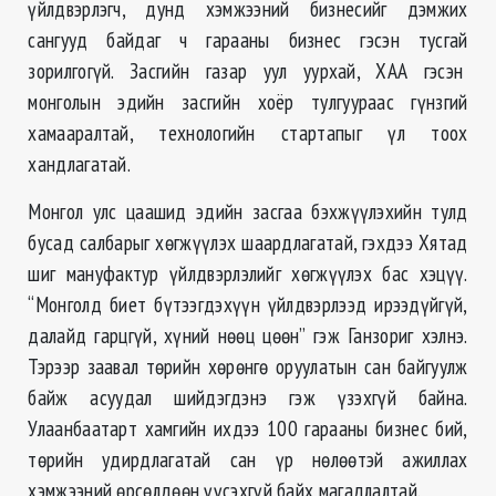
үйлдвэрлэгч, дунд хэмжээний бизнесийг дэмжих
сангууд байдаг ч гарааны бизнес гэсэн тусгай
зорилгогүй. Засгийн газар уул уурхай, ХАА гэсэн
монголын эдийн засгийн хоёр тулгуураас гүнзгий
хамааралтай, технологийн стартапыг үл тоох
хандлагатай.
Монгол улс цаашид эдийн засгаа бэхжүүлэхийн тулд
бусад салбарыг хөгжүүлэх шаардлагатай, гэхдээ Хятад
шиг мануфактур үйлдвэрлэлийг хөгжүүлэх бас хэцүү.
“Монголд биет бүтээгдэхүүн үйлдвэрлээд ирээдүйгүй,
далайд гарцгүй, хүний нөөц цөөн” гэж Ганзориг хэлнэ.
Тэрээр заавал төрийн хөрөнгө оруулатын сан байгуулж
байж асуудал шийдэгдэнэ гэж үзэхгүй байна.
Улаанбаатарт хамгийн ихдээ 100 гарааны бизнес бий,
төрийн удирдлагатай сан үр нөлөөтэй ажиллах
хэмжээний өрсөлдөөн үүсэхгүй байх магадлалтай.