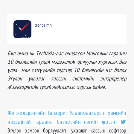
trends.mn
Бид өмнө нь ТechAsia-аас онцолсон Монголын гарааны
10 бизнесийн тухай мэдээллийг орчуулан хүргэсэн. Энэ
удаа мөн сэтгүүлийн тэдгээр 10 бизнесийн нэг болох
Эгүлэн ухаалаг кассын системийн энтэрпренёр
Ж.Ганзоригийн тухай нийтлэлээс хүргэж байна.
Жигжидсүрэнгийн Ганзориг Улаанбаатарын хамгийн
ирээдүйтэй гарааны бизнесийн нэгийг үүсгэсэн.
Эгүлэн хэмээх борлуулалт, ухаалаг кассын софтвэр