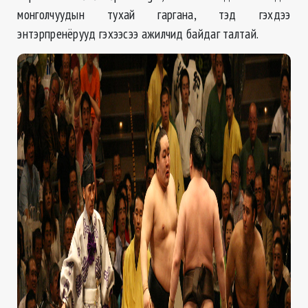
монголчуудын тухай гаргана, тэд гэхдээ
энтэрпренёрууд гэхээсээ ажилчид байдаг талтай.