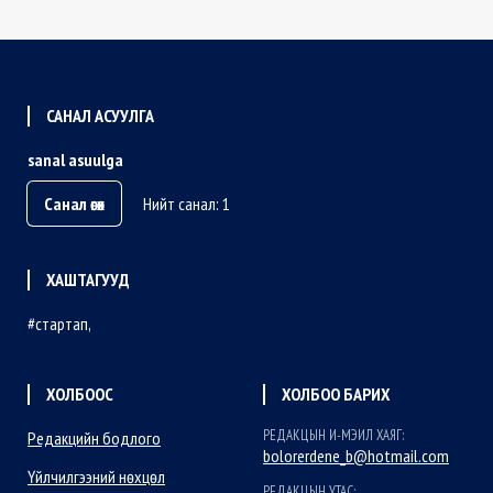
САНАЛ АСУУЛГА
sanal asuulga
Санал өгөх
Нийт санал: 1
ХАШТАГУУД
стартап
ХОЛБООС
ХОЛБОО БАРИХ
РЕДАКЦЫН И-МЭИЛ ХАЯГ:
Редакцийн бодлого
bolorerdene_b@hotmail.com
Үйлчилгээний нөхцөл
РЕДАКЦЫН УТАС: