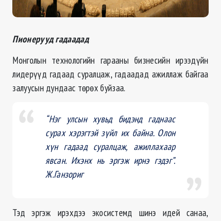
Пионерууд гадаадад
Монголын технологийн гарааны бизнесийн ирээдүйн
лидерүүд гадаад суралцаж, гадаадад ажиллаж байгаа
залуусын дундаас төрөх буйзаа.
“Нэг улсын хувьд бидэнд гаднаас
сурах хэрэгтэй зүйл их байна. Олон
хүн гадаад суралцаж, ажиллахаар
явсан. Ихэнх нь эргэж ирнэ гэдэг”.
Ж.Ганзориг
Тэд эргэж ирэхдээ экосистемд шинэ идей санаа,