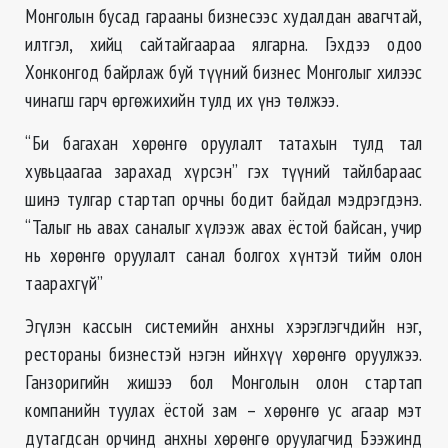
Монголын бусад гарааны бизнесээс худалдан авагчтай,
илтгэл, хийц сайтайгаараа ялгарна. Гэхдээ одоо
Хонконгод байрлаж буй түүний бизнес Монголыг хилээс
чинагш гарч өргөжихийн тулд их үнэ төлжээ.
“Би багахан хөрөнгө оруулалт татахын тулд тал
хувьцаагаа зарахад хүрсэн” гэх түүний тайлбараас
шинэ тулгар стартап орчны бодит байдал мэдрэгдэнэ.
“Талыг нь авах саналыг хүлээж авах ёстой байсан, учир
нь хөрөнгө оруулалт санал болгох хүнтэй тийм олон
таарахгүй”
Эгүлэн кассын системийн анхны хэрэглэгчдийн нэг,
рестораны бизнестэй нэгэн ийнхүү хөрөнгө оруулжээ.
Ганзоригийн жишээ бол Монголын олон стартап
компанийн туулах ёстой зам – хөрөнгө ус агаар мэт
дутагдсан орчинд анхны хөрөнгө оруулагчид Бээжинд