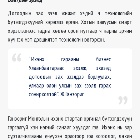
Дотоодын зах зээл жижиг хэдий ч технологийн
бүтээгдэхүүний хэрэглээ өргөн. Хотын залуусын смарт
хэрэглээнээс гадна хөдөө орон нутгаар ч нарны эрчим
хүч гэх мэт дэвшилтэт технологи нэвтэрсэн.
“Ихэнх гарааны бизнес
Улаанбаатараас эхэлж, эхлээд
дотоодын зах зээлдээ борлуулах,
улмаар олон улсын зах зээлд гарах
сонирхолтой”. Ж.Ганзориг
Ганзориг Монголын ихэнх стартап оргинал бүтээгдэхүүн
гаргалгүй хэн нэгний санааг хуулдаг гэв. Ихэнх нь зар
сурталчилгааны өчүүхэн орлогоор гол зогоодог, дахин