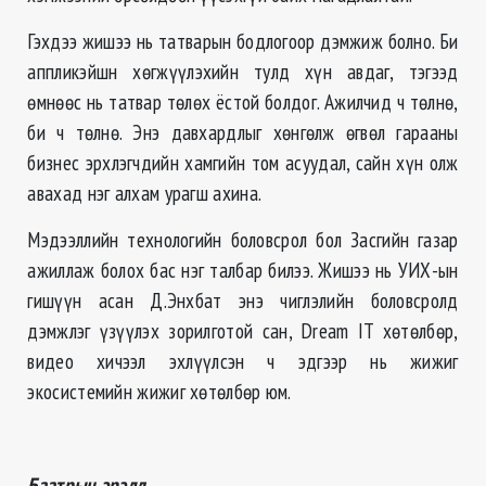
Гэхдээ жишээ нь татварын бодлогоор дэмжиж болно. Би
аппликэйшн хөгжүүлэхийн тулд хүн авдаг, тэгээд
өмнөөс нь татвар төлөх ёстой болдог. Ажилчид ч төлнө,
би ч төлнө. Энэ давхардлыг хөнгөлж өгвөл гарааны
бизнес эрхлэгчдийн хамгийн том асуудал, сайн хүн олж
авахад нэг алхам урагш ахина.
Мэдээллийн технологийн боловсрол бол Засгийн газар
ажиллаж болох бас нэг талбар билээ. Жишээ нь УИХ-ын
гишүүн асан Д.Энхбат энэ чиглэлийн боловсролд
дэмжлэг үзүүлэх зорилготой сан, Dream IT хөтөлбөр,
видео хичээл эхлүүлсэн ч эдгээр нь жижиг
экосистемийн жижиг хөтөлбөр юм.
Баатрын эрэлд