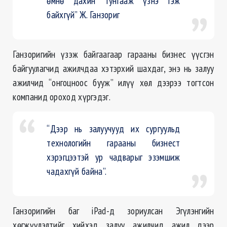
өмнө дахин тунгааж үзнэ гэж
байхгүй” Ж. Ганзориг
Ганзоригийн үзэж байгаагаар гарааны бизнес үүсгэн
байгуулагчид ажилчдаа хэтэрхий шахдаг, энэ нь залуу
ажилчид “онгоцноос бууж” илүү хөл дээрээ тогтсон
компанид ороход хүргэдэг.
“Дээр нь залуучууд их сургуульд
технологийн гарааны бизнест
хэрэгцээтэй ур чадварыг эзэмшиж
чадахгүй байна”.
Ганзоригийн баг iPad-д зориулсан Эгүлэнгийн
хөгжүүлэлтийг хийхэд залуу ажилчид ажил дээр