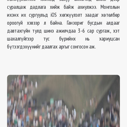
суралцаж дадлага хийж байж ахиулжээ. Монголын
ихэнх их сургуульд iOS хөгжүүлэлт заадаг хөтөлбөр
ороогүй хэвээр л байна. Ганзориг бусдын алдааг
давтахгүйн тулд шинэ ажилчдаа 3-6 сар сургаж, хэт
шахалгүйгээр тус бүрийнх нь хариуцсан
бүтээгдэхүүнийг даалгах аргыг сонгосон аж.