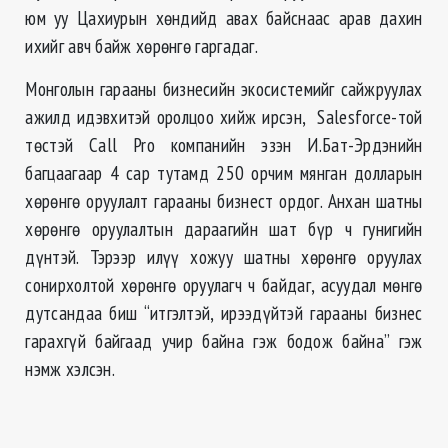
юм уу Цахиурын хөндийд авах байснаас арав дахин
ихийг авч байж хөрөнгө гаргадаг.
Монголын гарааны бизнесийн экосистемийг сайжруулах
ажилд идэвхитэй оролцоо хийж ирсэн, Salesforce-той
төстэй Call Prо компанийн эзэн И.Бат-Эрдэнийн
багцаагаар 4 сар тутамд 250 орчим мянган долларын
хөрөнгө оруулалт гарааны бизнест ордог. Анхан шатны
хөрөнгө оруулалтын дараагийн шат бүр ч гунигийн
дүнтэй. Тэрээр илүү хожуу шатны хөрөнгө оруулах
сонирхолтой хөрөнгө оруулагч ч байдаг, асуудал мөнгө
дутсандаа биш “итгэлтэй, ирээдүйтэй гарааны бизнес
гарахгүй байгаад учир байна гэж бодож байна” гэж
нэмж хэлсэн.