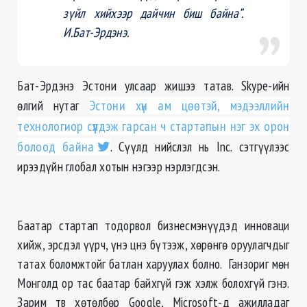
зүйл хийхээр дайчин биш байна”.
И.Бат-Эрдэнэ.
Бат-Эрдэнэ Эстони улсаар жишээ татав. Skype-ийн
өлгий нутаг
Эстони хүн ам цөөтэй, мэдээллийн
технологиор сүүлдэж гарсан ч стартапын нэг эх орон
болоод байна
. Сүүлд нийслэл нь Inc. сэтгүүлээс
ирээдүйн глобал хотын нэгээр нэрлэгдсэн.
Баатар стартап тодорвол бизнесмэнүүдэд инноваци
хийж, эрсдэл үүрч, үнэ цнэ бүтээж, хөрөнгө оруулагчдыг
татах боломжтойг батлан харуулах болно. Ганзориг мөн
Монголд ор тас баатар байхгүй гэж хэлж болохгүй гэнэ.
Зарим тв хөтөлбөр Google, Microsoft-д ажилладаг