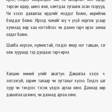
төрсөн өдөр, шинэ жил, хамтдаа зугаалж асан газрууд.
Чи хэзээ давалгаа ирдгийг мэддэг болно, өөрийгөө
бэлддэг болно. Ирээд чамайг юу ч үгүй норгож усаар
хучихад өөр хаа нэгтэйгээс чи дахин гарч ирэх замаа
олдог болно.
Шалба норсон, нулимстай, гэхдээ ямар нэг тавцан, сэг
олж зуураад тэр дундаас гарч ирнэ.
Хөгшин миний үгийг авагтун. Давалгаа хэзээ ч
зогсохгүй, зарим талаар чи зугтахыг хүснэ. Гэхдээ цаг
зуур чи тэндээс тэсэж үлдэх аргаа олно. Дахиад өөр
давалгаа цохино, чи дахиад аргаа олно.