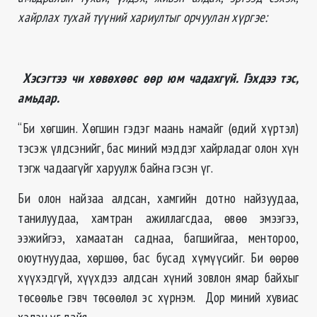
хайрлах тухай түүний хариултыг орчуулан хүргэе:
Хэсэгтээ чи хөвөхөөс өөр юм чадахгүй. Гэхдээ тэс,
амьдар.
“Би хөгшин. Хөгшин гэдэг маань намайг (өдий хүртэл)
тэсэж үлдсэнийг, бас миний мэддэг хайрладаг олон хүн
тэгж чадаагүйг харуулж байна гэсэн үг.
Би олон найзаа алдсан, хамгийн дотно найзуудаа,
танилуудаа, хамтран ажиллагсдаа, өвөө эмээгээ,
ээжийгээ, хамаатан саднаа, багшийгаа, ментороо,
оюутнуудаа, хөршөө, бас бусад хүмүүсийг. Би өөрөө
хүүхэдгүй, хүүхдээ алдсан хүний зовлон ямар байхыг
төсөөлье гэвч төсөөлөл эс хүрнэм. Дор миний хувиас
хэдэн үг дайя...