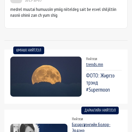
2015-10-03
medrel muutai humuusiin ymiig niiteldeg sait be esvel shiljiltiin
nasnii ohinii zan ch yum shig
ӨМНӨХ НИЙТЛЭЛ
Нийтлэл
trends.mn
ФОТО: Жиргээ
трэнд
#Supermoon
ДАРААГИЙН НИЙТЛЭЛ
Нийтлэл
Базарсүрэнгийн Болор-
Эрдэнэ