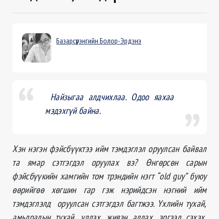
Базарсүрэнгийн Болор-Эрдэнэ
Найзыгаа алдчихлаа. Одоо яахаа
мэдэхгүй байна.
Хэн нэгэн фэйсбүүктээ ийм тэмдэглэл оруулсан байвал
та ямар сэтгэгдэл оруулах вэ?
Өнгөрсөн сарын
фэйсбүүкийн хамгийн том трэндийн нэгт “old guy” буюу
өөрийгөө хөгшин гар гэж нэрийдсэн нэгний ийм
тэмдэглэлд оруулсан сэтгэгдэл багтжээ. Үхлийн тухай,
амьдралын тухай, үлдэх, живэн алдах, эргээд сэхэх,