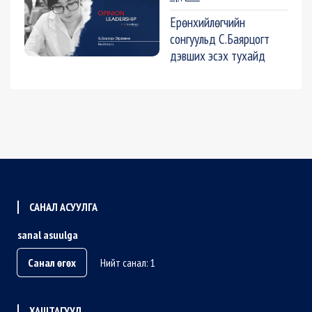
Ерөнхийлөгчийн
сонгуульд С.Баярцогт
дэвших эсэх тухайд
САНАЛ АСУУЛГА
sanal asuulga
Санал өгөх
Нийт санал: 1
ХАШТАГУУД