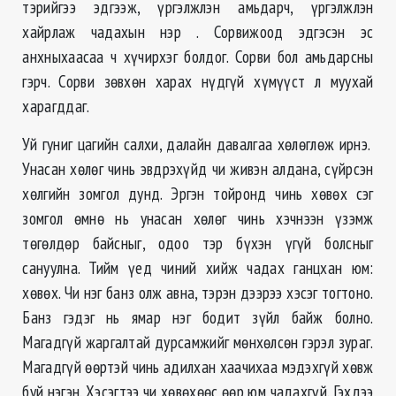
тэрийгээ эдгээж, үргэлжлэн амьдарч, үргэлжлэн
хайрлаж чадахын нэр . Сорвижоод эдгэсэн эс
анхныхаасаа ч хүчирхэг болдог. Сорви бол амьдарсны
гэрч. Сорви зөвхөн харах нүдгүй хүмүүст л муухай
харагддаг.
Уй гуниг цагийн салхи, далайн давалгаа хөлөглөж ирнэ.
Унасан хөлөг чинь эвдрэхүйд чи живэн алдана, сүйрсэн
хөлгийн зомгол дунд. Эргэн тойронд чинь хөвөх сэг
зомгол өмнө нь унасан хөлөг чинь хэчнээн үзэмж
төгөлдөр байсныг, одоо тэр бүхэн үгүй болсныг
сануулна. Тийм үед чиний хийж чадах ганцхан юм:
хөвөх. Чи нэг банз олж авна, тэрэн дээрээ хэсэг тогтоно.
Банз гэдэг нь ямар нэг бодит зүйл байж болно.
Магадгүй жаргалтай дурсамжийг мөнхөлсөн гэрэл зураг.
Магадгүй өөртэй чинь адилхан хаачихаа мэдэхгүй хөвж
буй нэгэн. Хэсэгтээ чи хөвөхөөс өөр юм чадахгүй. Гэхдээ