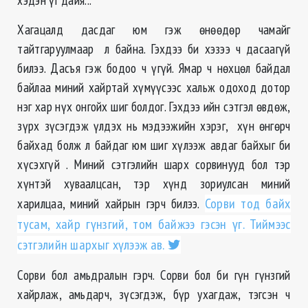
Хагацалд дасдаг юм гэж өнөөдөр чамайг
тайтгаруулмаар л байна. Гэхдээ би хэзээ ч дасаагүй
билээ. Дасъя гэж бодоо ч үгүй. Ямар ч нөхцөл байдал
байлаа миний хайртай хүмүүсээс хальж одоход дотор
нэг хар нүх онгойх шиг болдог. Гэхдээ ийн сэтгэл өвдөж,
зүрх зүсэгдэж үлдэх нь мэдээжийн хэрэг, хүн өнгөрч
байхад болж л байдаг юм шиг хүлээж авдаг байхыг би
хүсэхгүй . Миний сэтгэлийн шарх сорвинууд бол тэр
хүнтэй хуваалцсан, тэр хүнд зориулсан миний
харилцаа, миний хайрын гэрч билээ.
Сорви тод байх
тусам, хайр гүнзгий, том байжээ гэсэн үг. Тиймээс
сэтгэлийн шархыг хүлээж ав.
Сорви бол амьдралын гэрч. Сорви бол би гүн гүнзгий
хайрлаж, амьдарч, зүсэгдэж, бүр ухагдаж, тэгсэн ч