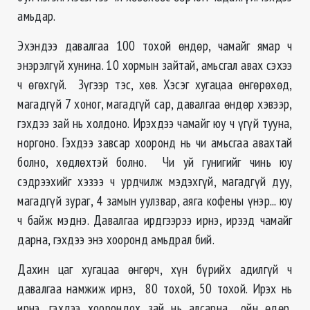
амьдар.
Эхэндээ давалгаа 100 тохой өндөр, чамайг ямар ч
энэрэлгүй хунина. 10 хормын зайтай, амьсгал авах сэхээ
ч өгөхгүй. Зүгээр тэс, хөв. Хэсэг хугацаа өнгөрөхөд,
магадгүй 7 хоног, магадгүй сар, давалгаа өндөр хэвээр,
гэхдээ зай нь холдоно. Ирэхдээ чамайг юу ч үгүй тууна,
норгоно. Гэхдээ завсар хооронд нь чи амьсгаа авахтай
болно, хөдлөхтэй болно. Чи уй гунигийг чинь юу
сэдрээхийг хэзээ ч урдчилж мэдэхгүй, магадгүй дуу,
магадгүй зураг, 4 замын уулзвар, аяга кофены үнэр... юу
ч байж мэднэ. Давалгаа ирдгээрээ ирнэ, ирээд чамайг
дарна, гэхдээ энэ хооронд амьдрал бий.
Дахин цаг хугацаа өнгөрч, хүн бүрийх адилгүй ч
давалгаа намжиж ирнэ, 80 тохой, 50 тохой. Ирэх нь
ирнэ, гэхдээ хоорондох зай нь алсарна... ойн өдөр,