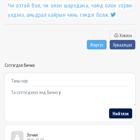
Чи азтай бол, чи олон шархдана, чамд олон сорви
үлдэнэ, амьдрал хайрын чинь тэмдэг болж.
Хэвлэх
Жиргэх
Хуваалцах
Сэтгэгдэл бичих
Example textarea
Нийтлэх
Зочин