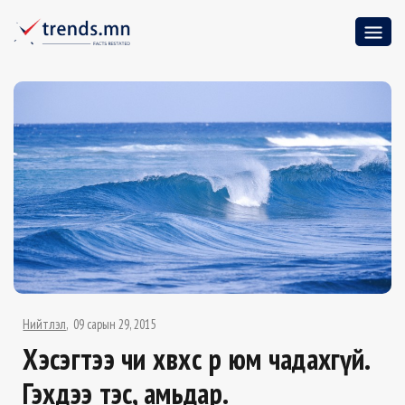
Нийтлэл
09 сарын 29, 2015
Хэсэгтээ чи хөвөхөөс өөр юм чадахгүй.
Гэхдээ тэс, амьдар.