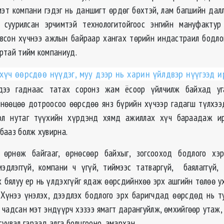
мэт компани гэдэг нь даншигт өрдөг бөхтэй, лам багшийн дал
суурилсан эрчимтэй технологитойгоос энгийн мануфактур
всон хүчнээ ажлын байраар хангах төрийн индастраил бодло
ртай тийм компаниуд.
хүч өөрсдөө нүүдэг, муу дээр нь харин үйлдвэр нүүгээд ир
ээ гаднаас татах соронз жам ёсоор үйлчилж байхад уг
нөөцөө дотроосоо өөрсдөө янз бүрийн хүчээр гадагш түлхэ
ол нутаг түүхийн хүрдэнд хямд ажиллах хүч бараадаж ир
бааз болж хувирна.
өрнөж байгааг, өрнөсөөр байхыг, зогсооход бодлого хэрэ
эдлэггүй, компани ч үгүй, тиймээс татваргүй, баялаггүй,
 бялуу ер нь үлдэхгүйг ядаж өөрсдийнхөө эрх ашгийн төлөө у
Хүнээ үнэлэх, дээдлэх бодлого эрх баригчдад өөрсдөд нь т
 чадсан мэт эндүүрч хэзээ ямагт дарангуйлж, өмхийгөөр утаж, 
уувал гараад алга болцгооно, амархан.