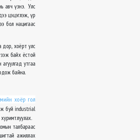
нь авч үзнэ. Улс
ээ цэцэглэж, үр
э бол нацигаас
а дор, хоёрт улс
үзэж байх ёстой
 агуулгад утгаа
бодож байна.
емийн хоёр гол
 буй industrial
ө хуримтлуулах.
оомын талбараас
шигтай ажиллах