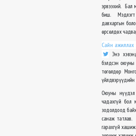
эрвээхий. Бал 
биш. Мэдлэгт 
давхаргын боло
өрсөлдөх чадва
Сайн ажиллах 
Энэ хэвэнд
бэлдсэн оюуны 
төгөлдөр Монг
үйлдвэрүүдийн 
Оюуны нүүдэл 
чадахгүй бол м
зодолдоод байх
санаж татлав. 
гарахгүй хашиж
зөрчиж хавчиж с