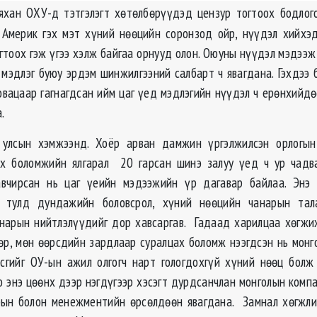
хан ОХУ-д тэтгэлэгт хөтөлбөрүүдэд цензур тогтоох бодлого
Америк гэх мэт хүний нөөцийн соронзод ойр, нүүдэл хийхэ
огтоох гэж үгээ хэлж байгаа орнууд олон. Оюуны нүүдэл мэдээж
, мэдлэг буюу эрдэм шинжилгээний салбарт ч явагдана. Гэхдээ 
овацаар гагнагдсан ийм цаг үед мэдлэгийн нүүдэл ч ерөнхийдө
.
улсын хэмжээнд. Хоёр арван дамжин үргэлжилсэн орлогын
их боломжийн ялгарал 20 гарсан шинэ залуу үед ч ур чадва
 авчирсан нь цаг үеийн мэдээжийн үр дагавар байлаа. Энэ
н тулд дундажийн боловсрол, хүний нөөцийн чанарын тала
нарын нийтлэлүүдийг дор хавсаргав. Гадаад харилцаа хөгжи
бөр, мөн өөрсдийн зардлаар суралцах боломж нээгдсэн нь монг
сгийг ОУ-ын ажил олгогч нарт гологдохгүй хүний нөөц бол
о энэ цөөнх дээр нэгдүгээр хэсэгт дурдсанчлан монголын комп
рын болон менежментийн өрсөлдөөн явагдана. Замнал хөгжли