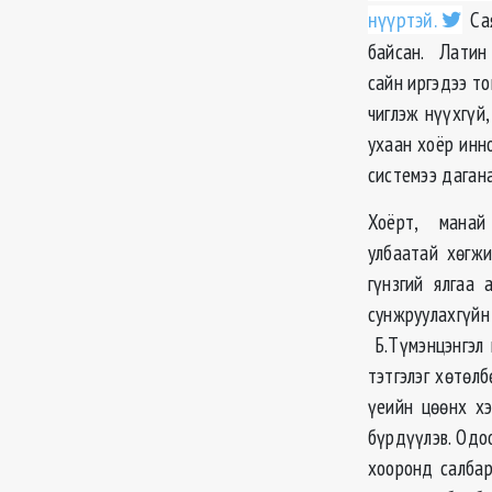
нүүртэй.
Сая
байсан. Латин 
сайн иргэдээ т
чиглэж нүүхгүй
ухаан хоёр инн
системээ дагана
Хоёрт, манай 
улбаатай хөгж
гүнзгий ялгаа
сунжруулахгүй
Б.Түмэнцэнгэл 
тэтгэлэг хөтөл
үеийн цөөнх хэ
бүрдүүлэв. Одо
хооронд салба