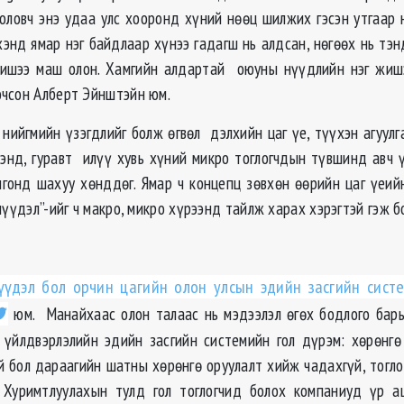
боловч энэ удаа улс хооронд хүний нөөц шилжих гэсэн утгаар 
энд ямар нэг байдлаар хүнээ гадагш нь алдсан, нөгөөх нь тэнд
жишээ маш олон. Хамгийн алдартай оюуны нүүдлийн нэг жишэ
чсон Алберт Эйнштэйн юм.
 нийгмийн үзэгдлийг болж өгвөл дэлхийн цаг үе, түүхэн агуулг
энд, гуравт илүү хувь хүний микро тоглогчдын түвшинд авч 
лгонд шахуу хөнддөг. Ямар ч концепц зөвхөн өөрийн цаг үеийн
үүдэл”-ийг ч макро, микро хүрээнд тайлж харах хэрэгтэй гэж 
үдэл бол орчин цагийн олон улсын эдийн засгийн сист
юм. Манайхаас олон талаас нь мэдээлэл өгөх бодлого барьж
у үйлдвэрлэлийн эдийн засгийн системийн гол дүрэм: хөрөнг
й бол дараагийн шатны хөрөнгө оруулалт хийж чадахгүй, тогл
. Хуримтлуулахын тулд гол тоглогчид болох компаниуд үр а