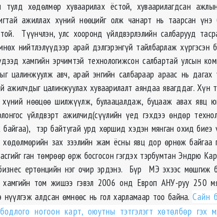
йн тулд хөдөлмөр хуваарилах ёстой, хуваарилагдсан ажлы
игтай ажиллах хүний нөөцийг олж чанарт нь таарсан үнэ 
стой. Түүнчлэн, улс хооронд үйлдвэрлэлийн салбарууд таср
мнөх нийтлэлүүдээр арай дэлгэрэнгүй тайлбарлаж хүргэсэн б
үдээд хамгийн эрчимтэй технологижсон салбартай улсын ко
ыг цалинжуулж авч, арай энгийн салбараар араас нь дагах
ай ажилчдыг цалинжуулах хуваарилалт аяндаа явагддаг. Хүн 
р хүний нөөцөө шилжүүлж, булаацалдаж, буцааж авах явц ю
олонгос үйлдвэрт ажилчид(сүүлийн үед гэхдээ өндөр технол
 байгаа), тэр байтугай урд хөршид хэдэн мянган охид биеэ 
 хөдөлмөрийн зах зээлийн жам ёсны явц дор өрнөж байгаа 
асгийг ган төмрөөр өрж босгосон гэгдэх тэрбумтан Эндрю Кар
бизнес ертөнцийн нэг очир эрдэнэ. Бүр МЭ эхээс мөшгиж б
, хамгийн том жишээ гэвэл 2006 онд Европ АНУ-руу 250 мя
э нүүлгэж алдсан өмнөөс нь гол харламаар тоо байна.
Сайн 
бодлого ногоон карт, оюутны тэтгэлэгт хөтөлбөр гэх 