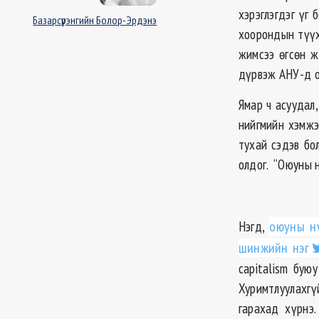
хэрэглэгдэг үг 
Базарсүрэнгийн Болор-Эрдэнэ
хоорондын түүх
жимсээ өгсөн 
дүрвэж АНУ-д о
Ямар ч асуудал,
нийгмийн хэмжэ
тухай сэдэв бо
олдог. “Оюуны н
Нэгд,
оюуны нү
шинжийн нэг
capitalism бую
Хуримтлуулахгү
гарахад хүрнэ