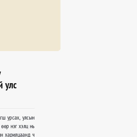
у
й улс
гш урсах, улсын
 өөр нэг хэлц нь
ын харилцаанд ч