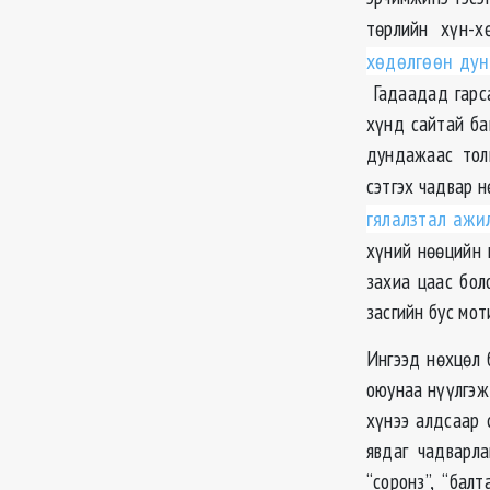
төрлийн хүн-х
хөдөлгөөн дун
Гадаадад гарса
хүнд сайтай ба
дундажаас тол
сэтгэх чадвар 
гялалзтал ажи
хүний нөөцийн
захиа цаас бол
засгийн бус мот
Ингээд нөхцөл 
оюунаа нүүлгэж
хүнээ алдсаар 
явдаг чадварл
“соронз”, “бал