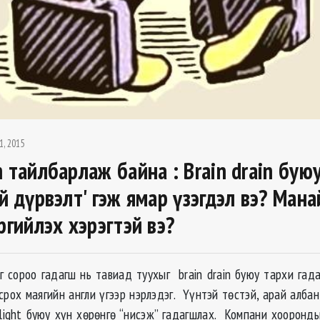
1, 2015
 тайлбарлаж байна : Brain drain бую
й дүрвэлт' гэж ямар үзэгдэл вэ? Мана
ргийлэх хэрэгтэй вэ?
г сороо гадагш нь тавиад туухыг brain drain буюу тархи гада
рох маягийн англи үгээр нэрлэдэг. Үүнтэй төстэй, арай албан
flight буюу хүн хөрөнгө “нисэж” гадагшлах. Компани хооронд