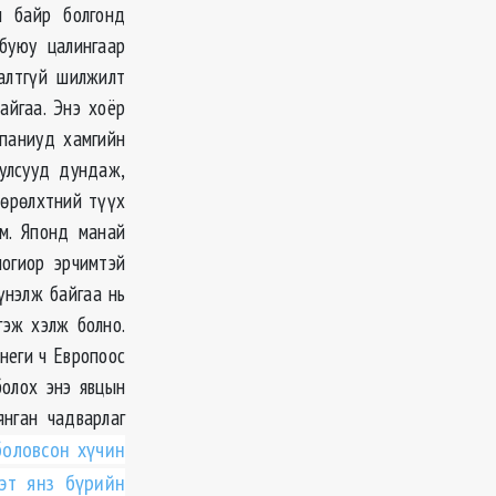
н байр болгонд
буюу цалингаар
алтгүй шилжилт
айгаа. Энэ хоёр
мпаниуд хамгийн
 улсууд дундаж,
төрөлхтний түүх
м. Японд манай
огиор эрчимтэй
үнэлж байгаа нь
гэж хэлж болно.
неги ч Европоос
олох энэ явцын
нган чадварлаг
боловсон хүчин
мэт янз бүрийн