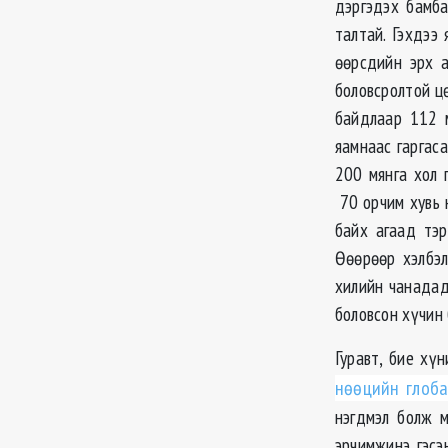
дэргэдэх бамба
талтай. Гэхдээ
өөрсдийн эрх а
боловсролтой цө
байдлаар 112 
яамнаас гаргас
200 мянга хол 
70 орчим хувь 
байх агаад тэр
Өөөрөөр хэлбэл
хилийн чанадад
боловсон хүчин
Гуравт, бие хү
нөөцийн глоба
нэгдмэл болж м
эрчимжинэ гэсэ