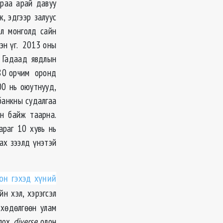
араа арай давуу
, эдгээр залуус
эл монголд сайн
сэн үг. 2013 оны
 Гадаад явдлын
 80 орчим оронд
00 нь оюутнууд,
банкны судалгаа
эн байж таарна.
араг 10 хувь нь
ах зээлд үнэтэй
он гэхэд хүний
йн хэл, хэрэгсэл
 хөдөлгөөн улам
олох
diverse
олон