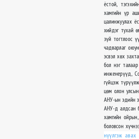
ёстой, тэгэхи
хамгийн үр аш
цалинжуулах ё
хийдэг тухай ө
зүй тогтлоос ү
чадварлаг оюун
эсвэл хөх захт
бол нэг талаа
инженерүүд, С
гүйцэж түрүүлж
цөм олон улсын
АНУ-ын эдийн з
АНУ-д алдсан 
хамгийн ойрын
боловсон хүчнэ
нүүлгэж авах 