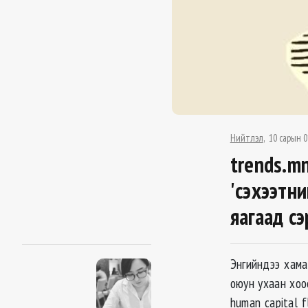
Нийтлэл
10 сарын 0
trends.mn
'сэхээтни
яагаад сэ
Энгийндээ хама
оюун ухаан хоос
human capital 