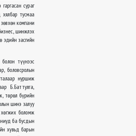
 гаргасан сураг
д хялбар тусмаа
 зөвхөн компани
бизнес, шинжлэх
ө эдийн засгийн
 болон түүнээс
р, боловсролын
 талаар нуршиж
ар Б.Баттулга,
ж, төрөл бүрийн
олын шинэ залуу
ж хөгжих боломж
аниуд ба бусдын
йн хувьд барын