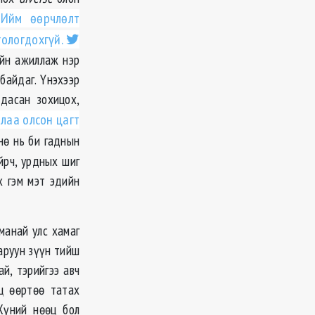
йм өөрчлөлт
гологдохгүй.
айн ажиллаж нэр
байдаг. Үнэхээр
дасан зохицох,
лаа олсон цагт
нө нь би гаднын
йрч, урдных шиг
х гэм мэт эдийн
манай улс хамаг
аруун зүүн тийш
й, тэрийгээ авч
ц өөртөө татах
 Хүний нөөц бол