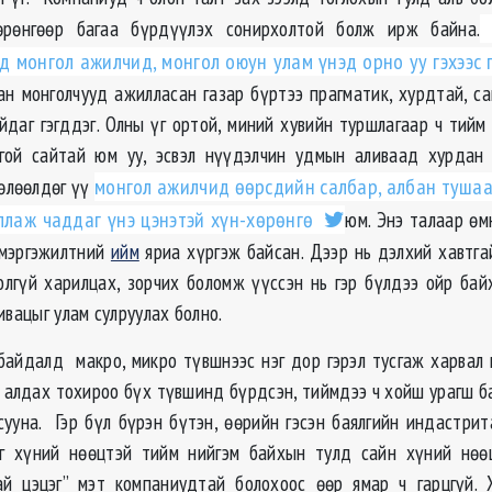
өрөнгөөр багаа бүрдүүлэх сонирхолтой болж ирж байна.
И
д монгол ажилчид, монгол оюун улам үнэд орно уу гэхээс 
н монголчууд ажилласан газар бүртээ прагматик, хурдтай, с
йдаг гэгддэг. Олны үг ортой, миний хувийн туршлагаар ч тийм 
гой сайтай юм уу, эсвэл нүүдэлчин удмын аливаад хурдан 
нөлөөлдөг үү
монгол ажилчид өөрсдийн салбар, албан тушаа
ллаж чаддаг үнэ цэнэтэй хүн-хөрөнгө
юм. Энэ талаар өм
 мэргэжилтний
ийм
яриа хүргэж байсан. Дээр нь дэлхий хавтга
олгүй харилцах, зорчих боломж үүссэн нь гэр бүлдээ ойр бай
ивацыг улам сулруулах болно.
байдалд макро, микро түвшнээс нэг дор гэрэл тусгаж харвал 
 алдах тохироо бүх түвшинд бүрдсэн, тиймдээ ч хойш урагш б
сууна. Гэр бүл бүрэн бүтэн, өөрийн гэсэн баялгийн индастрита
аг хүний нөөцтэй тийм нийгэм байхын тулд сайн хүний нөө
тай цэцэг” мэт компаниудтай болохоос өөр ямар ч гарцгүй.