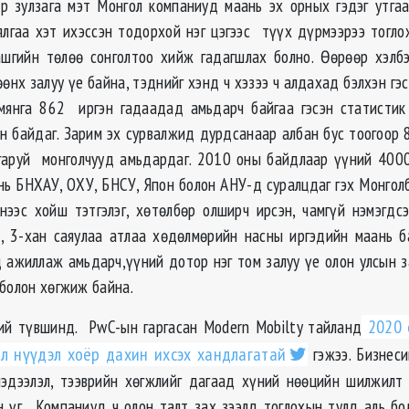
р зулзага мэт Монгол компаниуд маань эх орных гэдэг утга
 ялгаа хэт ихэссэн тодорхой нэг цэгээс түүх дүрмээрээ тоглож
шгийн төлөө сонголтоо хийж гадагшлах болно. Өөрөөр хэлб
өнх залуу үе байна, тэднийг хэнд ч хэзээ ч алдахад бэлхэн гэ
мянга 862 иргэн гадаадад амьдарч байгаа гэсэн статистик
ан байдаг. Зарим эх сурвалжид дурдсанаар албан бус тоогоор
гаруй монголчууд амьдардаг. 2010 оны байдлаар үүний 400
нь БНХАУ, ОХУ, БНСУ, Япон болон АНУ-д суралцдаг гэх Монгол
нээс хойш тэтгэлэг, хөтөлбөр олширч ирсэн, чамгүй нэмэгдс
, 3-хан саяулаа атлаа хөдөлмөрийн насны иргэдийн маань б
 ажиллаж амьдарч,үүний дотор нэг том залуу үе олон улсын з
 болон хөгжиж байна.
ний түвшинд. PwC-ын гаргасан Modern Mobilty тайланд
2020 
л нүүдэл хоёр дахин ихсэх хандлагатай
гэжээ. Бизнеси
эдээлэл, тээврийн хөгжлийг дагаад хүний нөөцийн шилжилт
н үг. Компаниуд ч олон талт зах зээлд тоглохын тулд аль б