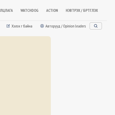
ЛЦЛАГА
WATCHDOG
ACTION
НЭВТРЭХ / БҮРТГҮҮЛЭХ
Хэлэх үг байна
Авторууд / Opinion leaders