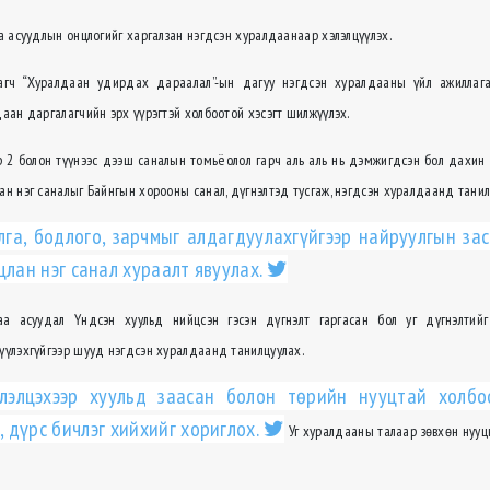
а асуудлын онцлогийг харгалзан нэгдсэн хуралдаанаар хэлэлцүүлэх.
агч “Хуралдаан удирдах дараалал”-ын дагуу нэгдсэн хуралдааны үйл ажиллага
аан даргалагчийн эрх үүрэгтэй холбоотой хэсэгт шилжүүлэх.
ар 2 болон түүнээс дээш саналын томьёолол гарч аль аль нь дэмжигдсэн бол дахин 
н нэг саналыг Байнгын хорооны санал, дүгнэлтэд тусгаж, нэгдсэн хуралдаанд танил
лга, бодлого, зарчмыг алдагдуулахгүйгээр найруулгын за
цлан нэг санал хураалт явуулах.
аа асуудал Үндсэн хуульд нийцсэн гэсэн дүгнэлт гаргасан бол уг дүгнэлтий
үүлэхгүйгээр шууд нэгдсэн хуралдаанд танилцуулах.
лэлцэхээр хуульд заасан болон төрийн нууцтай холбо
, дүрс бичлэг хийхийг хориглох.
Уг хуралдааны талаар зөвхөн нууц