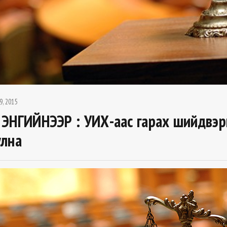
9, 2015
ЭНГИЙНЭЭР : УИХ-аас гарах шийдвэр
улна