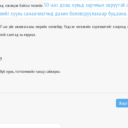
50-аас дээш хувьд зарчмын зөрүүтэй 
анд хэлэлцэж байгаа төслийн
слийг хууль санаачлагчид дахин боловсруулахаар буцаана.
, ЗГ-ын үйл ажиллагааны мөрийн хөтөлбөр, Үндсэн чиглэлийн хэрэгжилтийг хооронд 
гийг хамтад нь явуулах.
э?
буй хууль, тогтоомжийн чанар сайжирна.
Жирг