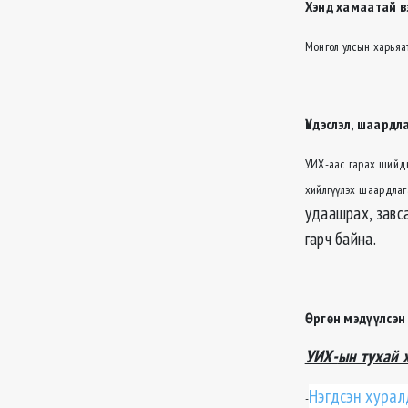
Хэнд хамаатай в
Монгол улсын харьяа
Үндэслэл, шаардл
УИХ-аас гарах шийдв
хийлгүүлэх шаардлаг
удаашрах, завса
гарч байна.
Өргөн мэдүүлсэн 
У
ИХ-
ын тухай 
Нэгдсэн хурал
-