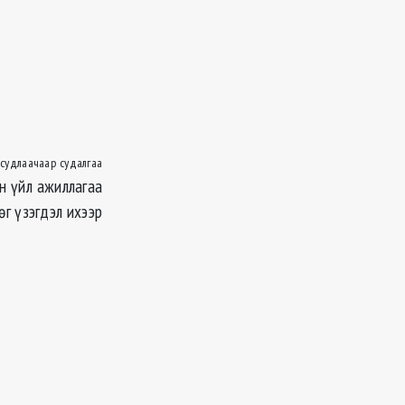
 судлаачаар судалгаа
н үйл ажиллагаа
өг үзэгдэл ихээр