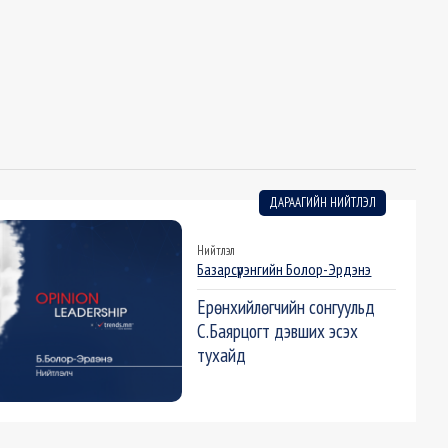
ДАРААГИЙН НИЙТЛЭЛ
Нийтлэл
Базарсүрэнгийн Болор-Эрдэнэ
Ерөнхийлөгчийн сонгуульд
С.Баярцогт дэвших эсэх
тухайд