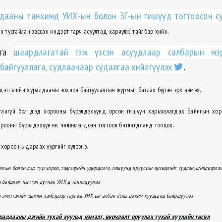
лдааны танхимд УИХ-ын болон ЗГ-ын гишүүд тогтоосон с
н тусгайлан зассан индэрт гарч асуултад хариулж, тайлбар хийх.
рга
шаардлагатай гэж үзсэн асуудлаар салбарын мэ
байгууллага, судлаачаар судалгаа хийлгүүлэх
.
дэтгэлийн хуралдааны зохион байгуулалтын журмыг батлах бүрэн эрх нэмэх.
агаагүй бол дэд хорооны бүрэлдэхүүнд орсон гишүүн харьяалагдах Байнгын хор
орооны бүрэлдэхүүнээс чөлөөлөгдсөн тогтоол батлагдсанд тооцох.
хороо нь дараах үүргийг хүлээнэ.
нгын болон дэд, түр хороо, тэдгээрийн удирдлага, гишүүнд ирүүлсэн өргөдлийг судлан, шийдвэрлэ
 байдлыг нэгтгэн дүгнэж УИХ-д танилцуулах
л эмхтгэлийг цахим хэлбэрээр гаргаж УИХ-ын албан ёсны цахим хуудсанд байршуулах
алдааны дэгийн тухай хуульд нэмэлт, өөрчлөлт оруулах тухай хуулийн төсөл