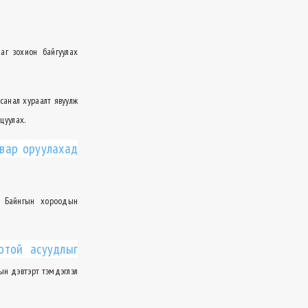
аг зохион байгуулах
санал хураалт явуулж
цуулах.
свар оруулахад
г Байнгын хороодын
отой асуудлыг
ын дэвтэрт тэмдэглэл