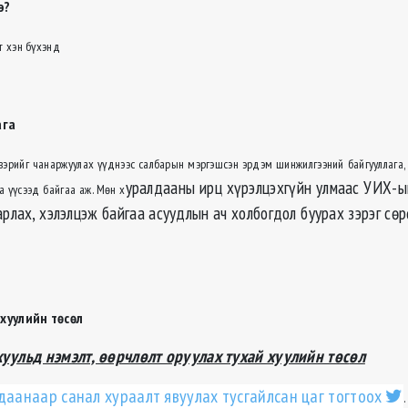
э?
т хэн бүхэнд
ага
эрийг чанаржуулах үүднээс салбарын мэргэшсэн эрдэм шинжилгээний байгууллага,
уралдааны ирц хүрэлцэхгүйн улмаас УИХ-ы
а үүсээд байгаа аж. Мөн х
рлах, хэлэлцэж байгаа асуудлын ач холбогдол буурах зэрэг сөр
хуулийн төсөл
хуульд нэмэлт, өөрчлөлт оруулах тухай хуулийн төс
өл
даанаар санал хураалт явуулах тусгайлсан цаг тогтоох
.