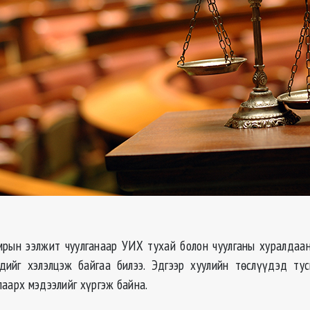
рын ээлжит чуулганаар УИХ тухай болон чуулганы хуралдаа
дийг хэлэлцэж байгаа билээ. Эдгээр хуулийн төслүүдэд тус
лаарх мэдээлийг хүргэж байна.