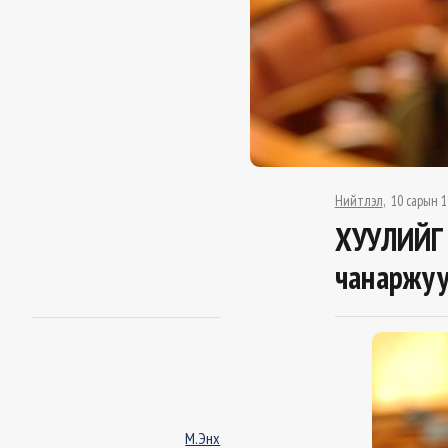
Нийтлэл
10 сарын 1
ХУУЛИЙГ 
чанаржу
М.Энх