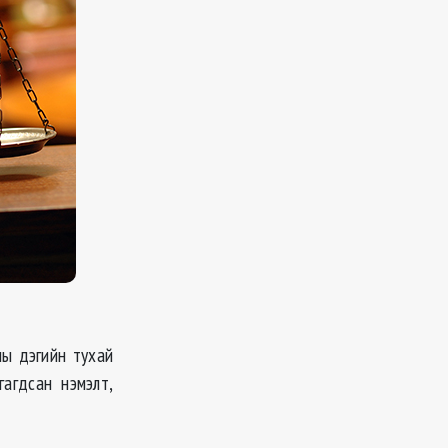
ны дэгийн тухай
гагдсан нэмэлт,