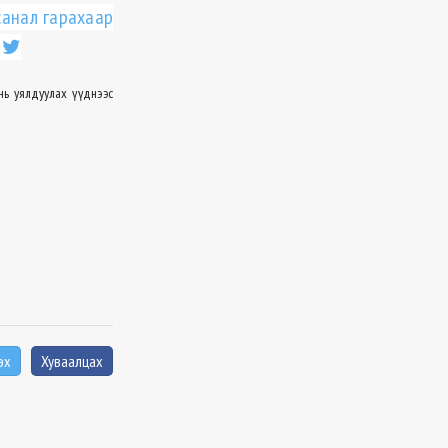
санал гарахаар
нь уялдуулах үүднээс
эх
Хуваалцах