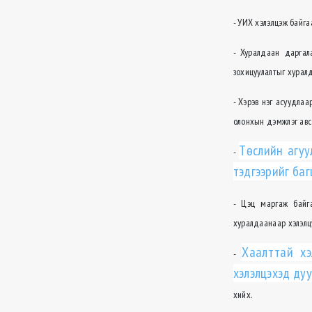
- УИХ хэлэлцэж байга
- Хуралдаан даргал
зохицуулалтыг хуралд
- Хэрэв нэг асуудла
олонхын дэмжлэг авса
Төслийн агуу
-
тэдгээрийг баг
- Цэц маргаж байг
хуралдаанаар хэлэлц
Хаалттай хэ
-
хэлэлцэхэд дуу
хийх.