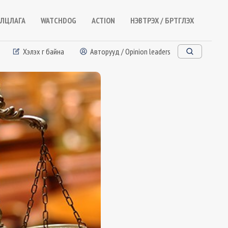
ЛЦЛАГА
WATCHDOG
ACTION
НЭВТРЭХ / БҮРТГҮҮЛЭХ
Хэлэх үг байна
Авторууд / Opinion leaders