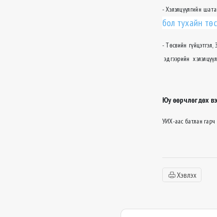
- Хэлэлцүүлгийн шат
бол тухайн тө
- Төсвийн гүйцэтгэл
эдгээрийн хэлэлцүүл
Юу өөрчлөгдөх в
УИХ-аас батлан гарч 
Хэвлэх
Сэтгэгдэл бичих