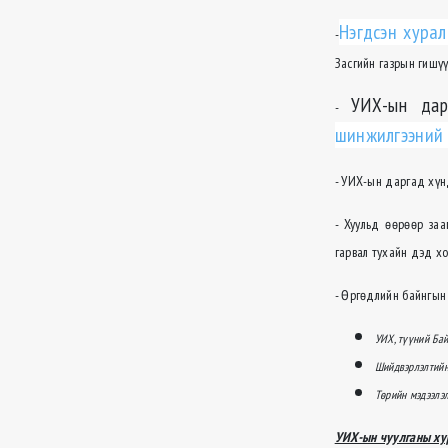
Нэгдсэн хура
-
Засгийн газрын гишүү
УИХ-ын да
-
шинжилгээний 
- УИХ-ын даргад хүн
- Хуульд өөрөөр за
гарвал тухайн дэд х
- Өргөдлийн байнгын 
УИХ, түүний Бай
Шийдвэрлэлтийн
Төрийн мэдээлэ
УИХ-ын чуулганы хур