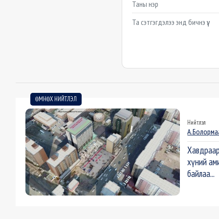
Example textarea
ӨМНӨХ НИЙТЛЭЛ
Нийтлэл
А.Болорма
Хавдраар
хүний ам
байлаа...