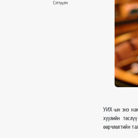
Сэтгүүлч
УИХ-ын энэ нам
хуулийн төслүү
өөрчлөлтийн та