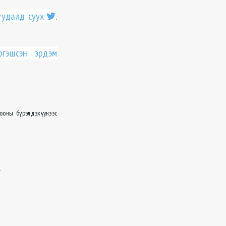
уудалд суух
.
ргэшсэн эрдэм
ооны бүрэлдэхүүнээс
х