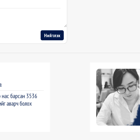
Нийтлэх
а
 нас барсан 3536
ийг аварч болох