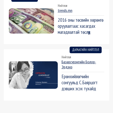
Нийтлэл
trends.mn
2016 оны төсвийн хөрөнгө
оруулалтаас хасагдах
магадлалтай төслүүд
ДАРААГИЙН НИЙТЛЭЛ
Нийтлэл
Базарсүрэнгийн Болор-
Эрдэнэ
Ерөнхийлөгчийн
сонгуульд С.Баярцогт
дэвших эсэх тухайд