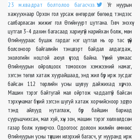
23 м.квадрат болтолоо багасчээ.
Уг нуурын
хажуухнаар Орхон гол урсаж өнгөрдөг бөгөөд тэндээс
салбарласан жижиг гол Өгийнуурт цутгана. Гэвч энэхүү
цутгал 3-4 дахин багасаад хариугүй нарийхан болж, мөн
Өгийнуураас буцаж гардаг нэг цутгал нь ор тас үгүй
болсоноор байгалийн тэнцвэрт байдал алдагдаж,
экологийн ноцтой аюул үүсээд байна. Үүний улмаас
Өгийнуурын ойролцоох томоохон хэмжээний намаг,
зэгсэн төгөл хатаж хуурайшаад, энд жил бүр ирж зусдаг
байсан 112 төрлийн усны шувуу дайжихад хүрчээ.
Машин тэрэг байтугай мал ойртож чаддаггүй байсан
тэрхүү намаг бүхий зэгсэн шугуй хатаж хорчийсноор эдүгээ
тэнд айлууд нутаглаж, бүр байшин бариад
суурьшчихсан, мал хуй, хүн зон, машин тэрэг хөлхөлдсөн
газар болж хувирчээ. Одоогоос долоон жилийн өмнөөс
Өгийнуурын усны түвшин илэрхий багасч, уг нууранд ирж