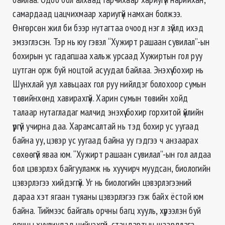
самардаад цацчихмаар хариугүй намхан болжээ.
Өнгөрсөн жил би бээр нутагтаа очоод нэг л зүйлд ихэд
эмзэглэсэн. Тэр нь юу гэвэл “Хужирт рашаан сувилал”-ын
бохирын ус гадагшаа хальж урсаад Хужиртын гол руу
цутган орж буй ноцтой асуудал байлаа. Энэхүү бохир нь
Шунхлай уул хавьцаах гол руу нийлдэг болохоор сумын
төвийнхөнд хавирахгүй. Харин сумын төвийн хойд
талаар нутагладаг малчид энэхүү бохир горхитой үйлийн
үргүй учирна даа. Харамсалтай нь тэд бохир ус уугаад
байна уу, цэвэр ус уугаад байна уу гэдгээ ч анзаарах
сөхөөгүй яваа юм. “Хужирт рашаан сувилал”-ын гол алдаа
бол цэвэрлэх байгууламж нь хуучирч муудсан, биологийн
цэвэрлэгээ хийдэггүй. Уг нь биологийн цэвэрлэгээний
дараа хэт ягаан туяаны цэвэрлэгээ гэж байх ёстой юм
байна. Тиймээс байгаль орчны багц хууль, хүрээлэн буй
орчны хуулиудад нийцэхгүй, стандартын шаардлага