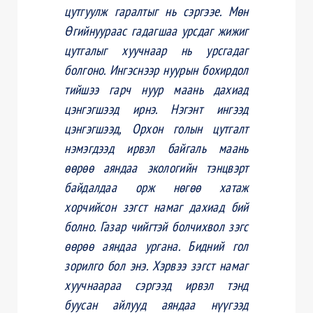
цутгуулж гаралтыг нь сэргээе. Мөн
Өгийнуураас гадагшаа урсдаг жижиг
цутгалыг хуучнаар нь урсгадаг
болгоно. Ингэснээр нуурын бохирдол
тийшээ гарч нуур маань дахиад
цэнгэгшээд ирнэ. Нэгэнт ингээд
цэнгэгшээд, Орхон голын цутгалт
нэмэгдээд ирвэл байгаль маань
өөрөө аяндаа экологийн тэнцвэрт
байдалдаа орж нөгөө хатаж
хорчийсон зэгст намаг дахиад бий
болно. Газар чийгтэй болчихвол зэгс
өөрөө аяндаа ургана. Бидний гол
зорилго бол энэ. Хэрвээ зэгст намаг
хуучнаараа сэргээд ирвэл тэнд
буусан айлууд аяндаа нүүгээд