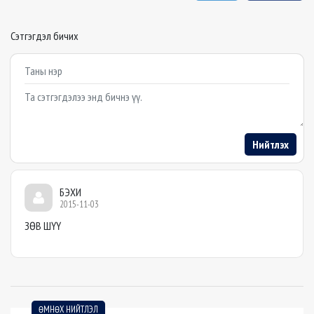
Сэтгэгдэл бичих
Example textarea
Нийтлэх
БЭХИ
2015-11-03
ЗӨВ ШҮҮ
ӨМНӨХ НИЙТЛЭЛ