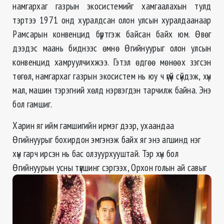
намгархаг газрын экосистемийг хамгаалахын тулд
тэртээ 1971 онд хуралдсан олон улсын хуралдаанаар
Рамсарын конвенцид бүртгэж байсан байх юм. Өвөг
дээдэс маань биднээс өмнө Өгийнуурыг олон улсын
конвенцид хамруулчихжээ. Гэтэл өдгөө мөнөөх зэгсэн
төгөл, намгархаг газрын экосистем нь юу ч үгүй сүйдэж, хүн
мал, машин тэрэгний хөлд нэрвэгдэн тарчилж байна. Энэ
бол гамшиг.
Харин яг ийм гамшигийн ирмэг дээр, ухаандаа
Өгийнуурыг бохирдон эмгэнэж байх яг энэ агшинд нэг
хүн гарч ирсэн нь бас олзуурхууштай. Тэр хүн бол
Өгийнуурын
усны түвшинг сэргээх, Орхон голын ай савыг