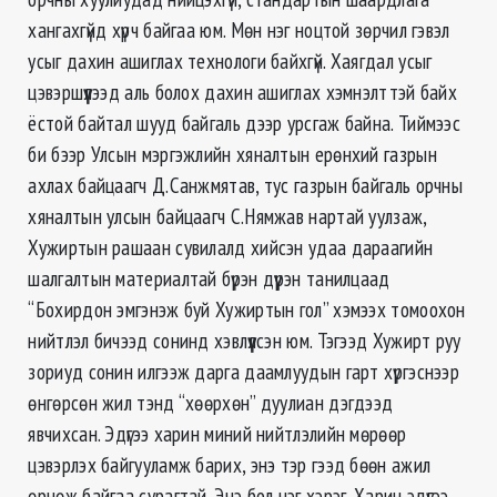
хангахгүйд хүрч байгаа юм. Мөн нэг ноцтой зөрчил гэвэл
усыг дахин ашиглах технологи байхгүй. Хаягдал усыг
цэвэршүүлээд аль болох дахин ашиглах хэмнэлттэй байх
ёстой байтал шууд байгаль дээр урсгаж байна. Тиймээс
би бээр Улсын мэргэжлийн хяналтын ерөнхий газрын
ахлах байцаагч Д.Санжмятав, тус газрын байгаль орчны
хяналтын улсын байцаагч С.Нямжав нартай уулзаж,
Хужиртын рашаан сувилалд хийсэн удаа дараагийн
шалгалтын материалтай бүрэн дүүрэн танилцаад
“Бохирдон эмгэнэж буй Хужиртын гол” хэмээх томоохон
нийтлэл бичээд сонинд хэвлүүлсэн юм. Тэгээд Хужирт руу
зориуд сонин илгээж дарга даамлуудын гарт хүргэснээр
өнгөрсөн жил тэнд “хөөрхөн” дуулиан дэгдээд
явчихсан. Эдүгээ харин миний нийтлэлийн мөрөөр
цэвэрлэх байгууламж барих, энэ тэр гээд бөөн ажил
өрнөж байгаа сурагтай. Энэ бол нэг хэрэг. Харин эдүгээ