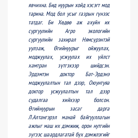
явчихна. Бид нуурын хойд хэсэгт мод
тарина. Мод бол усыг газрын гүнээс
татдаг. Би Хөдөө аж ахуйн их
сургуулийн Агро экологийн
сургуулийн захирал Нямсүрэнтэй
уулзаж, Өгийнуурыг ойжуулах,
моджуулах, усжуулах их үйлст
хамтран зүтгэхээр шийдсэн.
Эрдэмтэн доктор Бат-Эрдэнэ
моджуулалтын тал дээр, Оюунтуяа
доктор усжуулалтын тал дээр
судалгаа хийхээр болсон.
Өгийнуурын засаг дарга
Л.Алтангэрэл манай байгууллагын
ажлыг маш их дэмжиж, орон нутгийн
зүгээс шаардлагатай бүх дэмжлэгийг