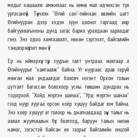
модыг хашаалж амжихаас нь өмнө мал идчихсэн тул
ургасангүй. Түүнчлэн “Өгий сан”-гийнхан өвлийн цагт
Өгийнууран дээр хэдэн зуун цооног гаргаад өөр
байгууллагынхны дунд загас барих уралдаан зарладаг
гэнэ. Энэ одоо хамгаалалт, нөхөн сэргээлт, байгалийн
тэнцвэржүүлэлт мөн үү?
Ер нь иймэрхүү түр зуурын галт унтраах маягаар л
Өгийнуурыг “хамгаалж” байна. Уг нуураас арав гаруй
мянган мал ундаалдаг боловч нэгэнт Орхон голын
цутгалт багассан болохоор усны төвшин дундрах нь
тодорхой. “Хойд мэргэн шанаа”, “Урд мэргэн шанаа”
гээд нуур луугаа орсон хоёр хушуу байдаг юм байна.
Энэ хоёр хушууг яг голоор нь диагналдаад зүүн талыг нь
аялал жуулчлалын бүс болгоод, баруун талын нөгөө
намаг, зэгэстэй байсан их газрыг байгалийн онцгой