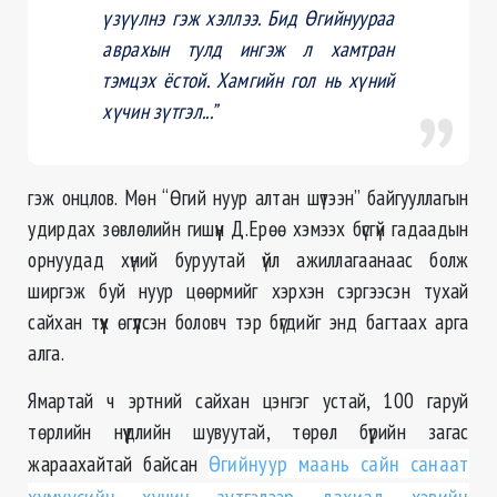
үзүүлнэ гэж хэллээ. Бид Өгийнуураа
аврахын тулд ингэж л хамтран
тэмцэх ёстой. Хамгийн гол нь хүний
хүчин зүтгэл...”
гэж онцлов. Мөн “Өгий нуур алтан шүтээн” байгууллагын
удирдах зөвлөлийн гишүүн Д.Ерөө хэмээх бүсгүй гадаадын
орнуудад хүний буруутай үйл ажиллагаанаас болж
ширгэж буй нуур цөөрмийг хэрхэн сэргээсэн тухай
сайхан түүх өгүүлсэн боловч тэр бүгдийг энд багтаах арга
алга.
Ямартай ч эртний сайхан цэнгэг устай, 100 гаруй
төрлийн нүүдлийн шувуутай, төрөл бүрийн загас
жараахайтай байсан
Өгийнуур маань сайн санаат