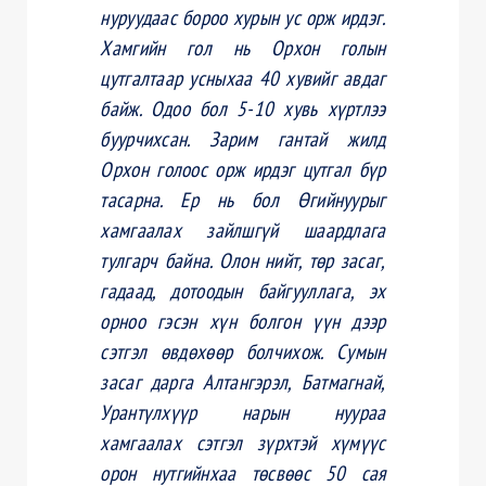
нуруудаас бороо хурын ус орж ирдэг.
Хамгийн гол нь Орхон голын
цутгалтаар усныхаа 40 хувийг авдаг
байж. Одоо бол 5-10 хувь хүртлээ
буурчихсан. Зарим гантай жилд
Орхон голоос орж ирдэг цутгал бүр
тасарна. Ер нь бол Өгийнуурыг
хамгаалах зайлшгүй шаардлага
тулгарч байна. Олон нийт, төр засаг,
гадаад, дотоодын байгууллага, эх
орноо гэсэн хүн болгон үүн дээр
сэтгэл өвдөхөөр болчихож. Сумын
засаг дарга Алтангэрэл, Батмагнай,
Урантүлхүүр нарын нуураа
хамгаалах сэтгэл зүрхтэй хүмүүс
орон нутгийнхаа төсвөөс 50 сая