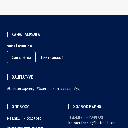
САНАЛ АСУУЛГА
sanal asuulga
Санал өгөх
Нийт санал: 1
ХАШТАГУУД
байгальорчин
байгальхамгаалал
ус
ХОЛБООС
ХОЛБОО БАРИХ
РЕДАКЦЫН И-МЭИЛ ХАЯГ:
Редакцийн бодлого
bolorerdene_b@hotmail.com