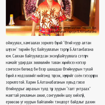
ойжуулах, хамгаалах зорилго бүхий “Өгий нуур алтан
шүтээн” төрийн бус байгууллагын тэргүүн Б.Алтанбагана
юм. Саяхан байгуулагдсан энэхүү байгууллага сэтгүүлч
намайг удирдах зөвлөлийн таван хүнийхээ нэгээр
сонгосон бөгөөд би бээр цаашдаа Өгийнуурын тухай
бүхий л мэдээллийг нийгэмд түгээж, хүмүүсийг соён гэгээрүүлэх
зорилготой. Харин Б.Алтанабаганын хувьд гэвэл
Өгийнуурыг аврахын тулд түр зуурын “галт унтраах”
маягтай рекламын ажил, сонгуулийн шоу хийхгүй,
ерөөсөө уг нуурын байгалийн тэнцвэрт байдлыг дахин