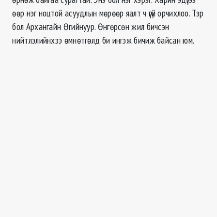
өөр нэг ноцтой асуудлын мөрөөр яалт ч үгүй орчихлоо. Тэр
бол Архангайн Өгийнуур. Өнгөрсөн жил бичсэн
нийтлэлийнхээ өмнөтгөлд би ингэж бичиж байсан юм.