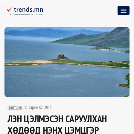
Нийтлэл
11 сарын 02, 2015
ҮҮЛЭН ЦЭЛМЭСЭН САРУУЛХАН
ХӨДӨӨД ҮНЭНХҮҮ ЦЭМЦГЭР