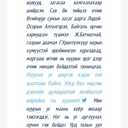
шувууд, загасаа хамгаалахаар
шийдсэн. Сая би тийшээ очиж
Өгийнуур сумын засаг дарга Лодой-
Осорын Алтангэрэл, Байгаль орчин
хариуцсан түшмэл Ж.Батмагнай,
газрын даамал Г.Урантүлхүүр нарын
хүмүүстэй оройжингоо хуралдаад,
маргааш өглөө нь нуурын эрэг дээр
очиж нөхцөл байдалтай танилцлаа.
Нуурын ус ширгэх хэдэн гол
шалтгаан байна. Нэгд бол мэдээж
дэлхийн дулааралтай холбоотой
өөрийнх нь ууршилт.
Мөн
нуурын ус маань хоёр янзаар
тэжээгддэг. Нэг нь ус цуглуулах
орчин гэж байдаг. Урд талын уул