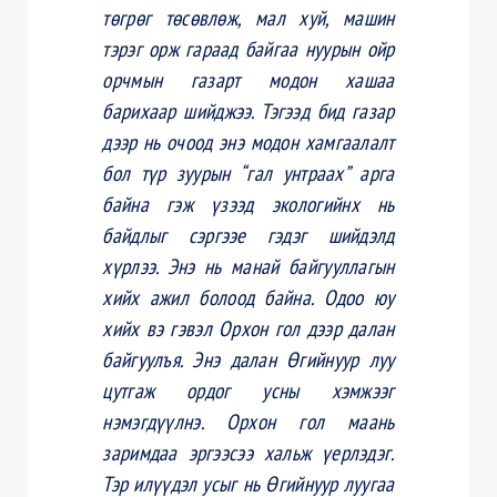
төгрөг төсөвлөж, мал хуй, машин
тэрэг орж гараад байгаа нуурын ойр
орчмын газарт модон хашаа
барихаар шийджээ. Тэгээд бид газар
дээр нь очоод энэ модон хамгаалалт
бол түр зуурын “гал унтраах” арга
байна гэж үзээд экологийнх нь
байдлыг сэргээе гэдэг шийдэлд
хүрлээ. Энэ нь манай байгууллагын
хийх ажил болоод байна. Одоо юу
хийх вэ гэвэл Орхон гол дээр далан
байгуулъя. Энэ далан Өгийнуур луу
цутгаж ордог усны хэмжээг
нэмэгдүүлнэ. Орхон гол маань
заримдаа эргээсээ хальж үерлэдэг.
Тэр илүүдэл усыг нь Өгийнуур луугаа