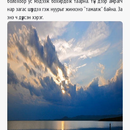
болохоор ус мэдээж бохирдож таарна. Үүн дээр амрагч
нар загас шүүрдэх гэж нуурыг жинхэнэ “тамалж” байна. За
энэ ч дүүрсэн хэрэг.