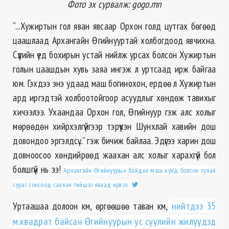
Фото эх сурвалж: gogo.mn
“...Хужиртын гол яван явсаар Орхон голд цутгах бөгөөд
цаашлаад Архангайн Өгийнууртай холбогдоод явчихна.
Сүүлийн үед бохирын устай нийлж урсах болсон Хужиртын
голын цаашдын хувь заяа ингэж л уртсаад ирж байгаа
юм. Гэхдээ энэ удаад маш богинохон, ердөө л Хужиртын
ард иргэдтэй холбоотойгоор асуудлыг хөндөж тавихыг
хичээлээ. Ухаандаа Орхон гол, Өгийнуур гэж алс холыг
мөрөөдөн хийрхэлгүйгээр тэрүүхэн Шунхлай хавийн дош
довондоо эргэлдсү...” гэж бичиж байлаа. Эдүгээ харин дош
довноосоо хөндийрөөд жаахан алс холыг харахгүй бол
болшгүй нь ээ!
Архангайн Өгийнуурын байдал маш хүнд болсон тухай
сураг сонсоод саяхан тийшээ яваад ирлээ.
Уртаашаа долоон км, өргөөшөө таван км,
нийтдээ 35
м.квадрат байсан Өгийнуурын ус сүүлийн жилүүдэд