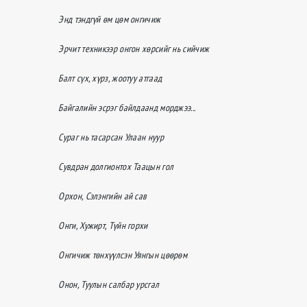
Энд тэндгүй өм цөм онгичиж
Эрчит техникээр онгон хөрсийг нь сийчиж
Балт сүх, хүрз, жоотуу атгаад
Байгалийн эсрэг байлдаанд морджээ...
Сураг нь тасарсан Улаан нуур
Сувдран долгионтох Таацын гол
Орхон, Сэлэнгийн ай сав
Онги, Хужирт, Түйн горхи
Онгичиж төнхүүлсэн Уянгын цөөрөм
Онон, Туулын салбар урсгал