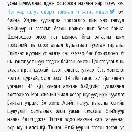
усны шувуудаас үлдэж хоцорсон махчин хар галуу юм.
Нэг хар галуу өдөрт найман кг загас иддэг
юм
байна. Хэдэн зуугаараа тоологдох ийм хар галууд
Өгийнуурын загасыг ёстой цөлмөх шиг болж байна.
Цөлмөхдөө зүгээр нэг цөлмөх биш загасны шим
тэжээлийг нь сорж аваад буцаагаад гулигаж гаргана.
Тиймээс нуурын ус элдэв сэг зэмээр бас бохирдоно. Уг
нь цэнгэг уст нуур гэгдэж байсан юмсан. Цэнгэг усанд нь
улаан нүдэн, цурхай, зэвэг, алгана, гутаар, бэс, мөнгөлөг
хэлтэг, цурхай, хулд зэрэг 14 зүйл загас, 27 зүйл хөвөгч
ургамал, 48 зүйл хөвөгч амьтан байдгийг судлаачид
тогтоожээ. Мөн жилийн жилд ховор шувууд ирж чуулдаг
байсан учраас Зүүн хойд Азийн галуу, нугасны овгийн
шувуудыг хамгаалах олон улсын сүлжээнд Өгийнуур
маань бүртгэгджээ. Тэгтэл одоо махчин хар галуунаас
өөр юу ч үлдсэнгүй. Түүнчлэн Өгийнуурын зэгсэн төгөл, ус