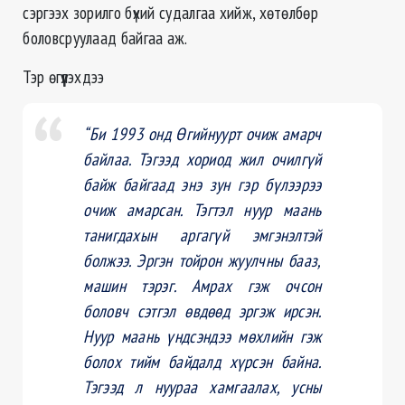
сэргээх зорилго бүхий судалгаа хийж, хөтөлбөр
боловсруулаад байгаа аж.
Тэр өгүүлэхдээ
“Би 1993 онд Өгийнуурт очиж амарч
байлаа. Тэгээд хориод жил очилгүй
байж байгаад энэ зун гэр бүлээрээ
очиж амарсан. Тэгтэл нуур маань
танигдахын аргагүй эмгэнэлтэй
болжээ. Эргэн тойрон жуулчны бааз,
машин тэрэг. Амрах гэж очсон
боловч сэтгэл өвдөөд эргэж ирсэн.
Нуур маань үндсэндээ мөхлийн гэж
болох тийм байдалд хүрсэн байна.
Тэгээд л нуураа хамгаалах, усны