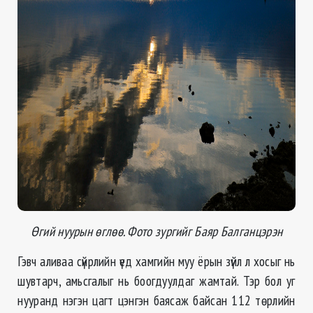
Өгий нуурын өглөө. Фото зургийг Баяр Балганцэрэн
Гэвч аливаа сүйрлийн үед хамгийн муу ёрын зүйл л хосыг нь
шувтарч, амьсгалыг нь боогдуулдаг жамтай. Тэр бол уг
нууранд нэгэн цагт цэнгэн баясаж байсан 112 төрлийн