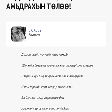
АМЬДРАХЫН ТӨЛӨӨ!
Б.Ойдов
Зохиолч
Дээхэн үеийн нэг найз минь намайг
“Дэлхийн бөөрөнд наалдсан хорт хавдар” гэж егөөдөв
Нээрээ ч хүн бид эх дэлхийгээ сааж амьдардаг
Нэгэн төрлийн хорт хавдар юмсанжээ...
Эх болсон газар шороондоо бид
Эрдэнийн үр суулгах учиртай байтал