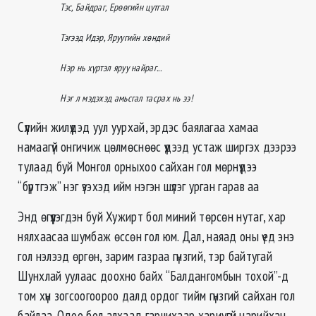
Тэс, Байдраг, Ерөөгийн цутгал
Тэгээд Идэр, Яруугийн хөндий
Нэр нь хүртэл яруу найраг...
Нэг л мэдэхэд амьсгал тасрах нь ээ!
Сүүлийн жилүүдэд уул уурхай, эрдэс баялагаа хамаа
намаагүй онгичиж цөлмөснөөс үүдээд устаж ширгэх дээрээ
тулаад буй Монгол орныхоо сайхан гол мөрнүүдээ
“бүртгэж” нэг үзэхэд ийм нэгэн шүлэг урган гарав аа
Энд өгүүлэгдэн буй Хужирт бол миний төрсөн нутаг, хар
нялхаасаа шумбаж өссөн гол юм. Дал, наяад оны үед энэ
гол нэлээд өргөн, зарим газраа гүнзгий, тэр байтугай
Шунхлай уулаас доохно байх “Балдангомбын тохой”-д
том хүн зогсоогоороо далд ордог тийм гүнзгий сайхан гол
байлаа. Одоо бол алхаад гарчихаар хариугүй нарийхан,