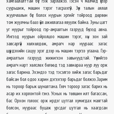
хамгаалалттай бүс гэж зарлажээ. Гэсэн ч малчид үүгээр
суурьшиж, машин тэрэг тасрахгүй. Зүүн талын аялал
жуулчлалын бүс болох нуурын эргийг тойроод дөрвөн
том жуулчны бааз үйл ажиллагаа явуулж байна. Зуны цагт
уг нуурыг тойроод гэр-амралтын газрууд бүчээд авна.
Ингээд нуурын ойролцоо машин тэрэг, хүн зон зай
завсаргүй хөлхөлдөж, амрагч нар нуураас загас
шүүрдэхийн сацуу эрэг дээр нь машин тэргээ угаана. Гэр-
амралтын газрууд жижигхэн завьнуудтай. Үүнийгээ
амрагч нарт хөлслөх бөгөөд тэд завиараа нуур луу орж
загас барина. Эхэндээ тэд тэсэлгээ хийж загас барьдаг
байсан бол одоо харин дэгээгээр барьдаг болжээ.Зарим
нь тороор барьж шуналтана. Гэвч тороор загас барих нь
асар их хорлонтой гэнэ. Усных нь төвшин илт багассан,
бас Орхон голоос орж ирдэг цутгал хумигдах маягтай
болсон, нуураас буцаж урсдаг цутгал нь хаагдсан