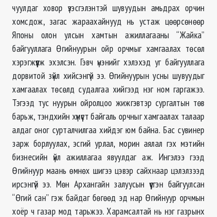
чуулдаг ховор үзэсгэлэнтэй шувуудын амьдрах орчин
хомсдож, загас жараахайнууд нь устаж цөөрсөнөөр
Японы олон улсын хамтын ажиллагааны “Жайка”
байгууллага Өгийнуурын ойр орчмыг хамгаалах төсөл
хэрэгжүүлж эхэлсэн. Гэвч үнэнийг хэлэхэд уг байгууллага
дорвитой зүйл хийсэнгүй ээ. Өгийнуурын усны шувуудыг
хамгаалах төсөлд судалгаа хийгээд нэг ном гаргажээ.
Тэгээд тус нуурын ойролцоо жижгэвтэр сургалтын төв
барьж, тэндхийн хүмүүст байгаль орчныг хамгаалах талаар
алдаг оног сурталчилгаа хийдэг юм байна. Бас сувинер
зарж борлуулах, эсгий урлал, морин аялал гэх мэтийн
бизнесийн үйл ажиллагаа явуулдаг аж. Ингэлээ гээд
Өгийнуур маань өмнөх шигээ цэвэр сайхнаар цэлэлзээд
ирсэнгүй ээ. Мөн Архангайн залуусын үүсгэн байгуулсан
“Өгий сан” гэж байдаг бөгөөд эд нар Өгийнуур орчмын
хоёр ч газар мод тарьжээ. Харамсалтай нь нэг газрынх