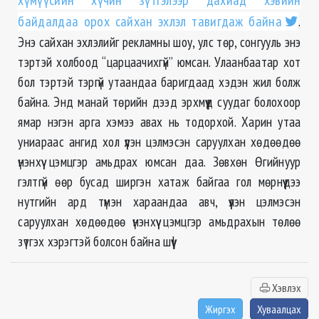
хүмүүсийн хүчин зүтгэлээр дахиад хэвийн
байдалдаа орох сайхан эхлэл тавигдаж байна
.
Энэ сайхан эхлэлийг рекламны шоу, улс төр, сонгууль энэ
тэртэй холбоод “царцаачихгүй” юмсан. Улаанбаатар хот
бол тэртэй тэргүй утаандаа баригдаад хэдэн жил болж
байна. Энд манай төрийн дээд эрхмүүд суудаг болохоор
ямар нэгэн арга хэмээ авах нь тодорхой. Харин утаа
униараас ангид хол үүлэн цэлмэсэн саруулхан хөдөөдөө
үнэнхүү цэмцгэр амьдрах юмсан даа. Зөвхөн Өгийнуур
гэлтгүй өөр бусад ширгэн хатаж байгаа гол мөрнүүдээ
нутгийн ард түмэн хараандаа авч, үүлэн цэлмэсэн
саруулхан хөдөөдөө үнэнхүү цэмцгэр амьдрахын төлөө
зүтгэх хэрэгтэй болсон байна шүү!
Хэвлэх
Жиргэх
Хуваалцах