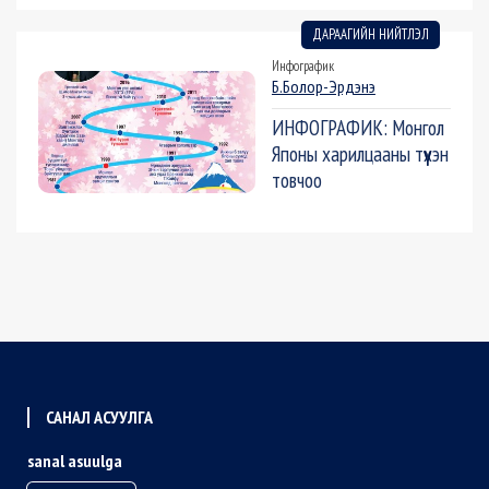
ДАРААГИЙН НИЙТЛЭЛ
Инфографик
Б.Болор-Эрдэнэ
ИНФОГРАФИК: Монгол
Японы харилцааны түүхэн
товчоо
САНАЛ АСУУЛГА
sanal asuulga