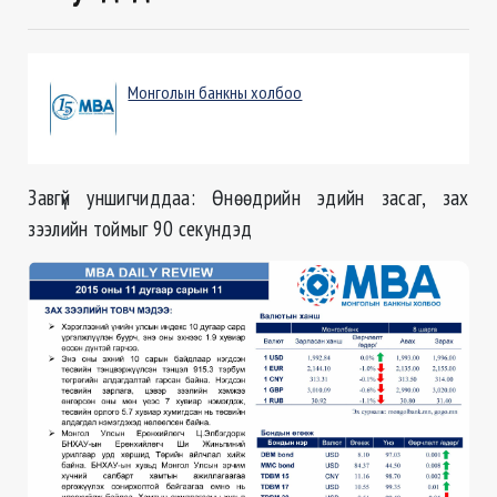
Монголын банкны холбоо
Завгүй уншигчиддаа: Өнөөдрийн эдийн засаг, зах
зээлийн тоймыг 90 секундэд