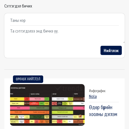
Сэтгэгдэл бичих
Example textarea
Нийтлэх
ӨМНӨХ НИЙТЛЭЛ
Инфографик
Nola
Өдөр бүрийн
хоолны дэглэм