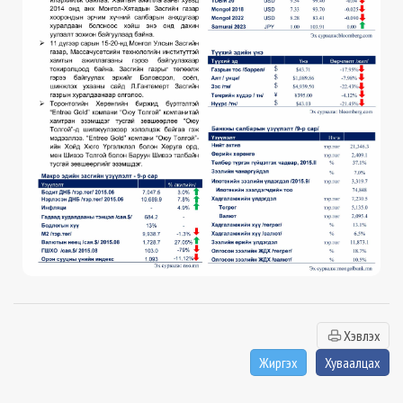
Хэвлэх
Жиргэх
Хуваалцах