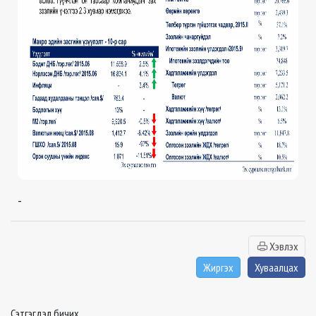
-
Хэвлэх
Жиргэх
Хуваалцах
Сэтгэгдэл бичих