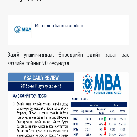
Монголын банкны холбоо
Завгүй уншигчиддаа: Өнөөдрийн эдийн засаг, зах
зээлийн тоймыг 90 секундэд