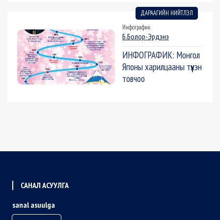
ДАРААГИЙН НИЙТЛЭЛ
Инфографик
Б.Болор-Эрдэнэ
ИНФОГРАФИК: Монгол
Японы харилцааны түүхэн
товчоо
САНАЛ АСУУЛГА
sanal asuulga