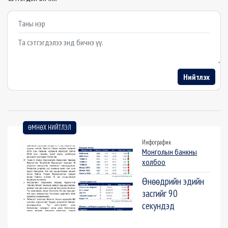
Example textarea
Нийтлэх
ӨМНӨХ НИЙТЛЭЛ
Инфографик
Монголын банкны
холбоо
Өнөөдрийн эдийн
засгийг 90
секундэд