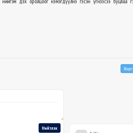
 нийгэм дэх оролцоог нэмэгдүүлнэ гэсэн үгнээсээ буцлаа г
Жирг
Нийтлэх