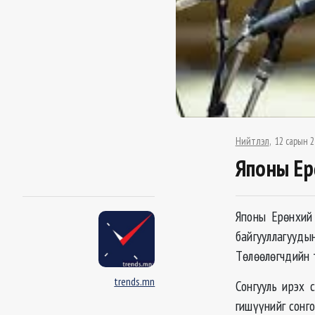
Нийтлэл
12 сарын 2
Японы Ер
Японы Ерөнхий
байгууллагуу
Төлөөлөгчдийн 
trends.mn
Сонгууль ирэх
гишүүнийг сонго