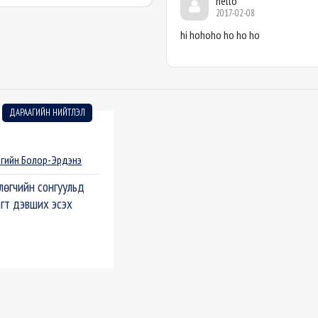
hello
2017-02-08
hi hohoho ho ho ho
ДАРААГИЙН НИЙТЛЭЛ
нгийн Болор-Эрдэнэ
лөгчийн сонгуульд
огт дэвших эсэх