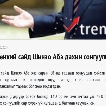
5, 2014
өнхий сайд Шинзо Абэ дахин сонгуул
 сайд Шинзо Абэ энэ сарын 18-нд гадаад орнуудад хийсэн 
дын хурлаас эх орондоо шууд ирээд хоёр танхимт п
танхимыг тараах болсноо мэдэгдсэн.
 сарын дундуур болох бөгөөд 130 орчим хүн амтай улс 480 
х сонгуулийг сар хүрэхгүй хугацаанд багтаан явуулах юм.