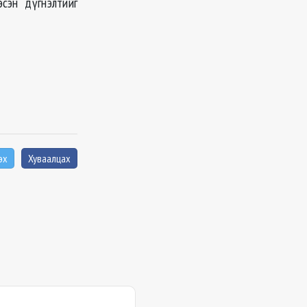
эсэн дүгнэлтийг
эх
Хуваалцах