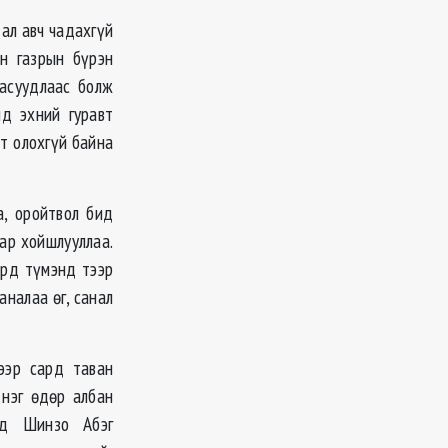
ал авч чадахгүй
н газрын бүрэн
 асуудлаас болж
йд эхний гуравт
т олохгүй байна
, оройтвол бид
ар хойшлууллаа.
ард түмэнд тээр
аналаа өг, санал
ээр сард таван
 нэг өдөр албан
уд Шинзо Абэг