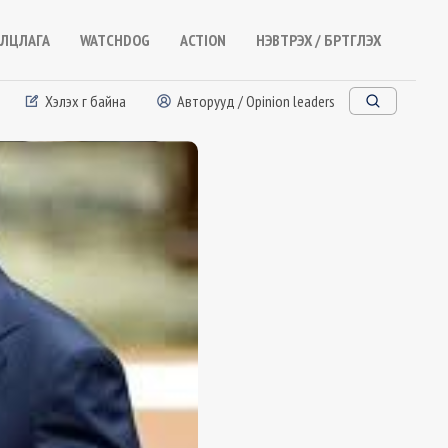
ЛЦЛАГА
WATCHDOG
ACTION
НЭВТРЭХ / БҮРТГҮҮЛЭХ
Хэлэх үг байна
Авторууд / Opinion leaders