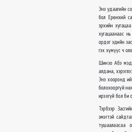
Энэ удаагийн с
бол Ерөнхий с
эрхийн хугацаа
хугацаанаас нь
ордог эдийн за
гэх хүмүүс ч ол
Шинзо Абэ мэд
алдана, хэрэгл
Энэ хооронд ий
болохооргүй нөх
ирэхгүй бол би 
Тэрбээр Засги
эмэгтэй сайдта
тушаалаасаа 