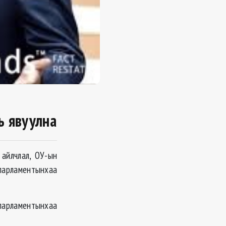
ь явуулна
айлчлал, ОУ-ын
арламентынхаа
парламентынхаа