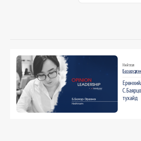
Нийтлэл
Базарсүрэ
Ерөнхий
С.Баярц
тухайд