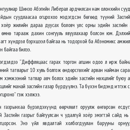
онгуулиар Шинзо Абэгийн Либерал ардчилсан нам олонхийн сууд
айдын суудлаасаа огцрохоо мэдэгдсэн бөгөөд түүний Засгий
 хоёр жилийн дараа дуусах боловч улс орны эдийн засгийн
 өмнө тарааж дахин сонгууль явуулахаар болсон юм. Дэлхи
сагт хүндрэл бэрхшээл байгаа нь тодорхой ба Абэномикс амжил
он байгаа билээ.
эгдэлдээ “Диффляцаас гарах торгон агшин одоо л ирж байна
ээний татварыг 10 хувь болгож өндөрсгөхийг арван найман сара
м хэмжээний татвар авч болох эдийн засгийн нөхцлийг буюу 
цлийг манай засгийн газар бүрдүүлнэ. Та бүхэн бидэнд итгэж с
огцроно” гэж хэлжээ.
йн газрынхаа бүрэлдэхүүнд өөрчлөлт оруулж өнгөрсөн есдүг
й Засгийн газрыг байгуулсан ч удалгүй хоёр эмэгтэй сайд нь
огцорсон. Энэ үйл явдалтай холбогдуулан барууны орну