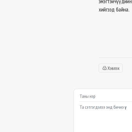
эмэгтэйчүүдйин
хийгээд байна.
Хэвлэх
Сэтгэгдэл бичих
Example textarea