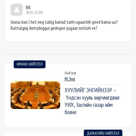
BB
2015-12-04
Uuruu bas l het neg taliig bariad tarhi ugaachih geed baina uu?
Battulgiig demjdeggui gedegee yugaar notloh ve?
ӨМНӨХ НИЙТЛЭЛ
Нийтлэл
М.Энх
ХУУЛИЙГ ЭНГИЙНЭЭР –
Үндсэн хууль өөрчлөгдвөл
УИХ, Засгийн газар ийм
болно
ДАРААГИЙН НИЙТЛЭЛ