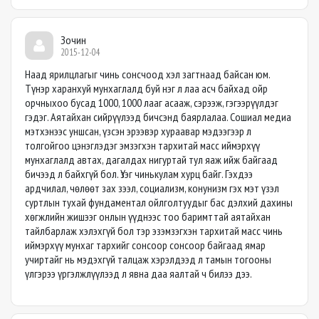
Зочин
2015-12-04
Наад ярилцлагыг чинь сонсчоод хэл загтнаад байсан юм.
Түнэр харанхуй мунхаглалд буй нэг л лаа асч байхад ойр
орчныхоо бусад 1000, 1000 лааг асааж, сэрээж, гэгээрүүлдэг
гэдэг. Аятайхан сийрүүлээд бичсэнд баярлалаа. Сошиал медиа
мэтхэнээс уншсан, үзсэн эрээвэр хураавар мэдээгээр л
толгойгоо цэнэглэдэг эмзэгхэн тархитай масс иймэрхүү
мунхаглалд автах, дагалдах нигуртай тул яаж ийж байгаад
бичээд л байхгүй бол. Үзэг чинькулам хурц байг. Гэхдээ
ардчилал, чөлөөт зах зээл, социализм, конунизм гэх мэт үзэл
суртлын тухай фундаментал ойлголтуудыг бас дэлхий дахины
хөгжлийн жишээг онлын үүднээс тоо баримттай аятайхан
тайлбарлаж хэлэхгүй бол тэр эзэмзэгхэн тархитай масс чинь
иймэрхүү мунхаг тархийг сонсоор сонсоор байгаад ямар
учиртайг нь мэдэхгүй талцаж хэрэлдээд л тамын тогооны
үлгэрээ үргэлжлүүлээд л явна даа яалтай ч билээ дээ.