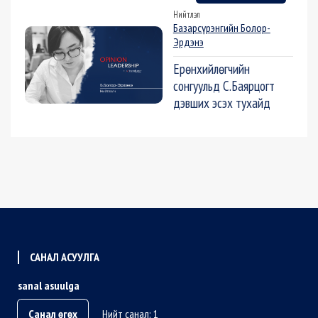
Нийтлэл
Базарсүрэнгийн Болор-
Эрдэнэ
Ерөнхийлөгчийн
сонгуульд С.Баярцогт
дэвших эсэх тухайд
САНАЛ АСУУЛГА
sanal asuulga
Санал өгөх
Нийт санал: 1