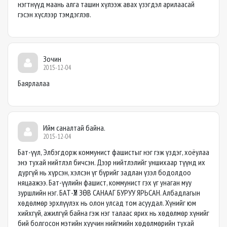
нэгтнүүд маань алга ташин хүлээж авах үзэгдэл арилаасай
гэсэн хүслээр тэмдэглэв.
Зочин
2015-12-04
Баярлалаа
Ийм саналтай байна.
2015-12-04
Бат-үүл, Элбэгдорж коммунист фашистыг нэг гэж үздэг, хоёулаа
энэ тухай нийтлэл бичсэн. Дээр нийтлэлийг уншихаар түүнд их
дургүй нь хүрсэн, хэлсэн үг бүрийг задлан үзэл бодолдоо
няцаажээ. Бат-үүлийн фашист, коммунист гэх үг унаган муу
зуршлийн нэг. БАТ-ҮҮЛ ЗӨВ САНААГ БУРУУ ЯРЬСАН. Албадлагын
хөдөлмөр эрхлүүлэх нь олон улсад том асуудал. Хүнийг юм
хийхгүй, ажилгүй байна гэж нэг талаас ярих нь хөдөлмөр хүнийг
бий болгосон мэтийн хуучин нийгмийн хөдөлмөрийн тухай