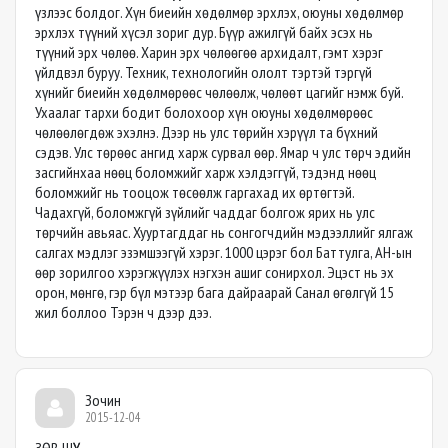
үзлээс болдог. Хүн биеийн хөдөлмөр эрхлэх, оюуны хөдөлмөр
эрхлэх түүний хүсэл зориг дур. Бүүр ажилгүй байх эсэх нь
түүний эрх чөлөө. Харин эрх чөлөөгөө архидалт, гэмт хэрэг
үйлдвэл буруу. Техник, технологийн ололт тэртэй тэргүй
хүнийг биеийн хөдөлмөрөөс чөлөөлж, чөлөөт цагийг нэмж буй.
Ухаалаг тархи бодит болохоор хүн оюуны хөдөлмөрөөс
чөлөөлөгдөж эхэлнэ. Дээр нь улс төрийн хэрүүл та бүхний
сэдэв. Улс төрөөс ангид харж сурвал өөр. Ямар ч улс төрч эдийн
засгийнхаа нөөц боломжийг харж хэлдэггүй, тэдэнд нөөц
боломжийг нь тооцож төсөөлж гаргахад их өртөгтэй.
Чадахгүй, боломжгүй зүйлийг чаддаг болгож ярих нь улс
төрчийн авьяас. Хууртагддаг нь сонгогчдийн мэдээллийг ялгаж
салгах мэдлэг эзэмшээгүй хэрэг. 1000 цэрэг бол Баттулга, АН-ын
өөр зорилгоо хэрэгжүүлэх нэгхэн ашиг сонирхол. Эцэст нь эх
орон, мөнгө, гэр бүл мэтээр бага дайраарай Санал өгөлгүй 15
жил боллоо Тэрэн ч дээр дээ.
Зочин
2015-12-04