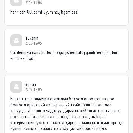
2015-12-06
harin teh. Uul demii l yum helj bgam daa
Tuvshin
2015-12-05
Uul demii yumand holbogdolgui jishee tataj guriih hereggui, bur
engiineer bod!
Зочин
2015-12-05
Баахан цэрэг аваачиж хэдэн жил болоод овоолсон шороо
болгоод орхих вий дэ. Төр өөрийн хийж байгаа ажилдаа
хариуцлага тооцож чадах уу. Дараа нь хийсэн ажлыг нь засах
гэж бөөн зардал чирэгдэл. Тэгээд энэ төсөлд нь бараа
материал нийлүүлэхээс эхлээд дарга нарийнх нь шахаас ороод
хувийн хэвшлээр хийлгэснээс зардалтай болох вий дэ.