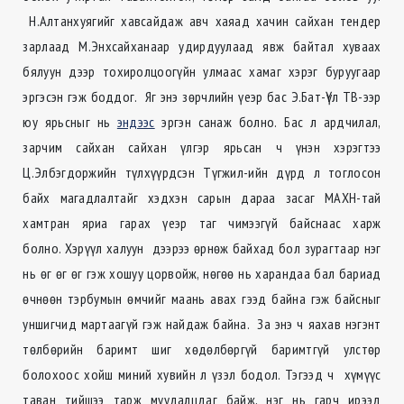
Н.Алтанхуягийг хавсайдаж авч хаяад хачин сайхан тендер
зарлаад М.Энхсайханаар удирдуулаад явж байтал хуваах
бялуун дээр тохиролцоогүйн улмаас хамаг хэрэг буруугаар
эргэсэн гэж боддог. Яг энэ зөрчлийн үеэр бас Э.Бат-Үүл ТВ-ээр
юу ярьсныг нь
эндээс
эргэн санаж болно.
Бас л ардчилал,
зарчим сайхан сайхан үлгэр ярьсан ч үнэн хэрэгтээ
Ц.Элбэгдоржийн түлхүүрдсэн Түгжил-ийн дүрд л тоглосон
байх магадлалтайг хэдхэн сарын дараа засаг МАХН-тай
хамтран яриа гарах үеэр таг чимээгүй байснаас харж
болно. Хэрүүл халуун дээрээ өрнөж байхад бол зурагтаар нэг
нь өг өг өг гэж хошуу цорвойж, нөгөө нь харандаа бал бариад
өчнөөн тэрбумын өмчийг маань авах гээд байна гэж байсныг
уншигчид мартаагүй гэж найдаж байна. За энэ ч яахав нэгэнт
төлбөрийн баримт шиг хөдөлбөргүй баримтгүй улстөр
болохоос хойш миний хувийн л үзэл бодол. Тэгээд ч хүмүүс
таван тийшээ тарж муудалцдаг байж, нэг нь гарч ирээд