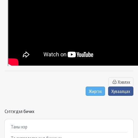
Хэвлэх
Жиргэх
Хуваалцах
Сэтгэгдэл бичих
Example textarea