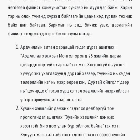
нөгөөгөө фашист коммунистын сүнсээр нь дууддаг байж. Харин
тэр нь олон түмэнд хүрээд байгаагийн цаана хэд гурван техник
байх шиг байгаан. Заримыг нь энд бичиж үзье, дараагийн
фашист тодроход хэрэг болж юуны магад.
Ардчиллын алтан хараацай гэдэг дүрээ ашиглах :
“Ардчилал хөгжсөн Монгол оронд 25 жилийн дараа
цочирдмоор зүйл харлаа” гэх мэт. Хөгжөөгүй нь үнэн ч
хүмүүс энэ ухагдахуунд дуртай хэвээр, түүнийх нь хэдэн
төлөөллийн нэг нь мээр өөрөө юм. Дуртай ойлголт дээр
нь “цочирдох” гэсэн хурц сэтгэл хөдлөлийг илэрхийлсэн
үгээр харшуулж, анхаарал татна.
Хувийн хэвшлийг дэмжих гэдэг хөдөлбөргүй том
пропогандаг ашиглах: “Хувийн хэвшлийг дэмжих
хэрэгтэйг би одоо улам бүр ойлгож байна” гэх мэт.
Хүмүүст маш таатай сонсогдоно. Гэхдээ өөрөө хувийн