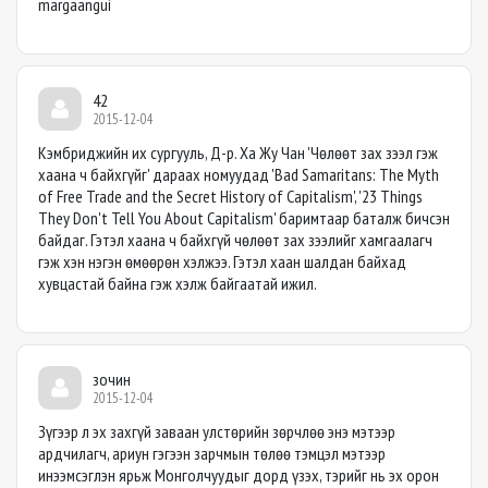
margaangui
42
2015-12-04
Кэмбриджийн их сургууль, Д-р. Ха Жу Чан 'Чөлөөт зах зээл гэж
хаана ч байхгүйг' дараах номуудад 'Bad Samaritans: The Myth
of Free Trade and the Secret History of Capitalism', '23 Things
They Don't Tell You About Capitalism' баримтаар баталж бичсэн
байдаг. Гэтэл хаана ч байхгүй чөлөөт зах зээлийг хамгаалагч
гэж хэн нэгэн өмөөрөн хэлжээ. Гэтэл хаан шалдан байхад
хувцастай байна гэж хэлж байгаатай ижил.
зочин
2015-12-04
Зүгээр л эх захгүй заваан улстөрийн зөрчлөө энэ мэтээр
ардчилагч, ариун гэгээн зарчмын төлөө тэмцэл мэтээр
инээмсэглэн ярьж Монголчуудыг дорд үзэх, тэрийг нь эх орон