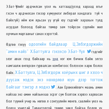
Э.Бат-Үүлийг ардчилсан үзэл нь хатгаад(үзээд хараад өгье
гэсэн ч ардчилсан гэхээр хүмүүнлэг либерал хандлага түй ч
байхгүй) ийм юм ярьсан уу үгүй юу гэдгийг харахын тулд
асуудал болоод байгаа төмөр зам тойрсон сүүлийн жил
орчмын маргааныг санах хэрэгтэй.
одоогийн байдлаар Ц.Элбэгдоржийн
Өдгөө гэхүү
“амин найз” Х.Баттулга гэхээсээ Э.Бат-Үүл
гэдгийг
элэг авах гээд байхаар нь
энд
нэг юм бичиж байж элгээ
хамгаалж өнгөрсөн гурвалсан комбигоос бэлээхэн харж болох
Х.Баттулга, Ц.Элбэгдорж хоёрынх шиг л хэзээ ч
байх.
дуусаж мэдэх энэ нөхөрлөл юун дээр тогтож
байгааг тэнгэр л мэднэ
. Аан Ерөнхийлөгч маань амин
найзаа экс-амин найзынхаа эсрэг сум болгож хэрвээ харвасан
бол түүний учир нь нөгөө л сонгуулийн мөнгө, саалийн үнээ нь
болох учиртай Тавантолгой, төмөр замд байгаа болов уу.