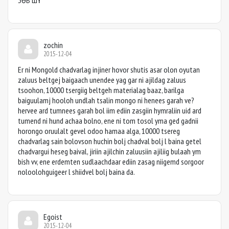
ЗӨВ ШҮҮ
zochin
2015-12-04
Er ni Mongold chadvarlag injiner hovor shutis asar olon oyutan
zaluus beltgej baigaach unendee yag gar ni ajildag zaluus
tsoohon, 10000 tsergiig beltgeh materialag baaz, barilga
baiguulamj hooloh undlah tsalin mongo ni henees garah ve?
hervee ard tumnees garah bol iim ediin zasgiin hymraliin uid ard
tumend ni hund achaa bolno, ene ni tom tosol yma ged gadnii
horongo oruulalt gevel odoo hamaa alga, 10000 tsereg
chadvarlag sain bolovson huchin bolj chadval bolj l baina getel
chadvargui heseg baival, jiriin ajilchin zaluusiin ajiliig bulaah ym
bish vv, ene erdemten sudlaachdaar ediin zasag niigemd sorgoor
noloolohguigeer l shiidvel bolj baina da.
Egoist
2015-12-04