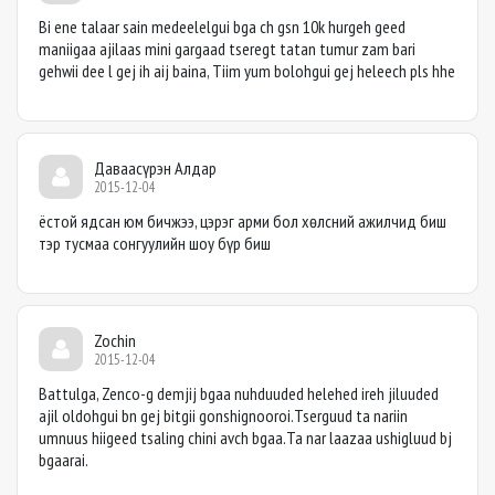
Bi ene talaar sain medeelelgui bga ch gsn 10k hurgeh geed
maniigaa ajilaas mini gargaad tseregt tatan tumur zam bari
gehwii dee l gej ih aij baina, Tiim yum bolohgui gej heleech pls hhe
Даваасүрэн Алдар
2015-12-04
ёстой ядсан юм бичжээ, цэрэг арми бол хөлсний ажилчид биш
тэр тусмаа сонгуулийн шоу бүр биш
Zochin
2015-12-04
Battulga, Zenco-g demjij bgaa nuhduuded helehed ireh jiluuded
ajil oldohgui bn gej bitgii gonshignooroi.Tserguud ta nariin
umnuus hiigeed tsaling chini avch bgaa.Ta nar laazaa ushigluud bj
bgaarai.