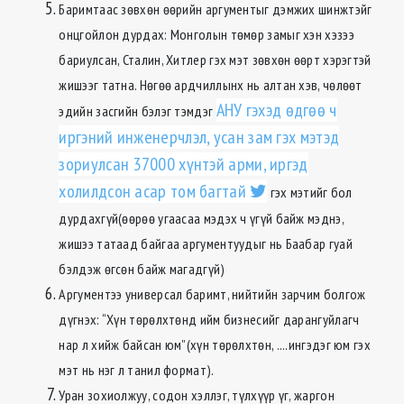
Баримтаас зөвхөн өөрийн аргументыг дэмжих шинжтэйг
онцгойлон дурдах: Монголын төмөр замыг хэн хэзээ
бариулсан, Сталин, Хитлер гэх мэт зөвхөн өөрт хэрэгтэй
жишээг татна. Нөгөө ардчиллынх нь алтан хэв, чөлөөт
АНУ гэхэд өдгөө ч
эдийн засгийн бэлэг тэмдэг
иргэний инженерчлэл, усан зам гэх мэтэд
зориулсан 37000 хүнтэй арми, иргэд
холилдсон асар том багтай
гэх мэтийг бол
дурдахгүй(өөрөө угаасаа мэдэх ч үгүй байж мэднэ,
жишээ татаад байгаа аргументуудыг нь Баабар гуай
бэлдэж өгсөн байж магадгүй)
Аргументээ универсал баримт, нийтийн зарчим болгож
дүгнэх: “Хүн төрөлхтөнд ийм бизнесийг дарангуйлагч
нар л хийж байсан юм”(хүн төрөлхтөн, ....ингэдэг юм гэх
мэт нь нэг л танил формат).
Уран зохиолжуу, содон хэллэг, түлхүүр үг, жаргон