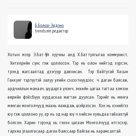
Б.Болор-Эрдэнэ
trends.mn редактор
Хотын мээр Э.Бат-Үүл хуучны анд Х.Баттулгыгаа коммунист,
Хитлерийн сүнс гэж цоллосон. Тэр нь олон нийтэд хүрсэн,
трэнд жагсаалтад дээгүүр давхисан. Тэр байтугай Хасын
Ганхуяг тэргүүтэй залуу үеийн сэхээтнүүдээс ч даган баясаж,
ардчиллын манаач, шударга үнэнч, энхийн цагаа тагтаа хэмээн
өөрийн фэйсбүүк хуудаснаа магтан дуулсан. Тэрийг нь мянга
мянган монголчууд маань лаикдаж, шэйрлэсэн. Хэн нь хэнийгээ
юу гэж цоллоно уу, ер нь эд нар юу ч хийсэн хувьдаа гайхахгүй
болсон. Харин тэрэнд нь гэнэн цагаан Монголчууд итгэсээр,
тархиа угаалгасаар, даган баяссаар байгаа нь харамсалтай.