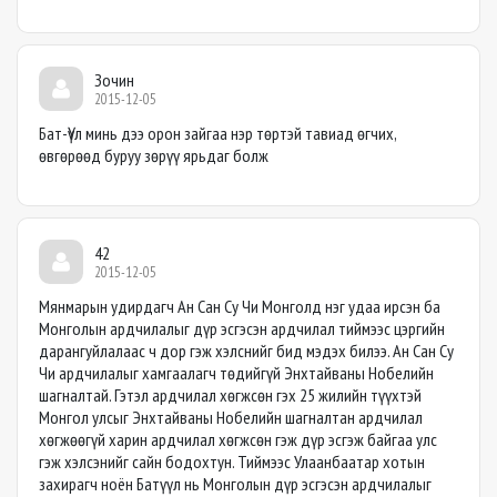
Зочин
2015-12-05
Бат-Үүл минь дээ орон зайгаа нэр төртэй тавиад өгчих,
өвгөрөөд буруу зөрүү ярьдаг болж
42
2015-12-05
Мянмарын удирдагч Ан Сан Су Чи Монголд нэг удаа ирсэн ба
Монголын ардчилалыг дүр эсгэсэн ардчилал тиймээс цэргийн
дарангуйлалаас ч дор гэж хэлснийг бид мэдэх билээ. Ан Сан Су
Чи ардчилалыг хамгаалагч төдийгүй Энхтайваны Нобелийн
шагналтай. Гэтэл ардчилал хөгжсөн гэх 25 жилийн түүхтэй
Монгол улсыг Энхтайваны Нобелийн шагналтан ардчилал
хөгжөөгүй харин ардчилал хөгжсөн гэж дүр эсгэж байгаа улс
гэж хэлсэнийг сайн бодохтун. Тиймээс Улаанбаатар хотын
захирагч ноён Батүүл нь Монголын дүр эсгэсэн ардчилалыг