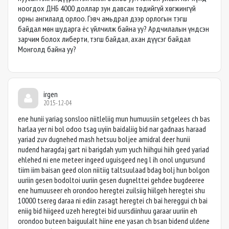
ноогдох ДНБ 4000 доллар зун давсан төдийгүй хөгжингүй
орны ангилалд орлоо. Гэвч амьдрал дээр орлогын тэгш
байдал мөн шударга ёс үйлчилж байна уу? Ардчилалын үндсэн
зарчим болох либерти, тэгш байдал, ахан дүүсэг байдал
Монголд байна уу?
irgen
2015-12-04
ene hunii yariag sonsloo niitleliig mun humuusiin setgelees ch bas
harlaa yer ni bol odoo tsag uyiin baidaliig bid nar gadnaas haraad
yariad zuv dugnehed mash hetsuu boljee amidral deer hunii
nudend haragdaj gart ni barigdah yum yuch hiihgui hiih geed yariad
ehlehed ni ene meteer ingeed uguisgeed neg l ih onol ungursund
tiim iim baisan geed olon niitiig taltsuulaad bdag bolj hun bolgon
uuriin gesen bodoltoi uuriin gesen dugnelttei gehdee bugdeeree
ene humuuseer eh orondoo heregtei zuilsiig hiilgeh heregtei shu
10000 tsereg daraa ni ediin zasagt heregtei ch bai hereggui ch bai
eniig bid hiigeed uzeh heregtei bid uursdiinhuu garaar uuriin eh
orondoo buteen baiguulalt hiine ene yasan ch bsan bidend uldene