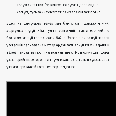
төрүүлэх тактик. Сүржигнэх, хэтрүүлэх дооз өндөр
хэсгүүд тусмаа инээмсэглэж байгааг ажиглаж болно.
Эцэст нь цэргүүдээр төмөр зам бариулахыг дэмжээ ч үгүй,
эсэргүүцээ ч үгүй, Х.Баттулгыг сонгогчийн хувьд ерөнхийдөө
бол дэмждэггүй гэдгээ хэлэх байна. Зүгээр л эх захгүй заваан
улстөрийн зөрчлөө энэ мэтээр ардчилагч, ариун гэгээн зарчмын
төлөө тэмцэл мэтээр инээмсэглэн ярьж Монголчуудыг дорд
үзэх, тэрийг нь эх орон нэгтнүүд маань алга ташин хүлээж авах
үзэгдэл арилаасай гэсэн хүслээр тэмдэглэв.