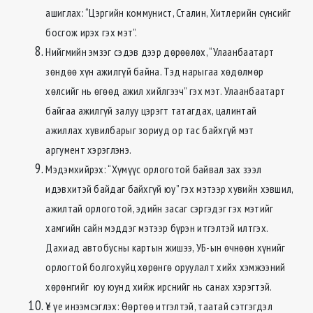
ашиглах: “Цэргийн коммунист, Сталин, Хитлерийн сүнсийг
босгож ирэх гэх мэт”.
Нийгмийн эмзэг сэдэв дээр дөрөөлөх, “Улаанбаатарт
зөндөө хүн ажилгүй байна. Тэд нарыгаа хөдөлмөр
хөлсийг нь өгөөд ажил хийлгээч” гэх мэт. Улаанбаатарт
байгаа ажилгүй залуу цэрэгт татагдах, цалинтай
ажиллах хувилбарыг зориуд ор тас байхгүй мэт
аргумент хэрэглэнэ.
Мэдэмхийрэх: “Хүмүүс орлоготой байвал зах зээл
идэвхитэй байдаг байхгүй юу” гэх мэтээр хувийн хэвшил,
ажилтай орлоготой, эдийн засаг сэргэдэг гэх мэтийг
хамгийн сайн мэддэг мэтээр бүрэн итгэлтэй илтгэх.
Дахиад автобусны картын жишээ, УБ-ын өчнөөн хүнийг
орлогтой болгохуйц хөрөнгө оруулалт хийх хэмжээний
хөрөнгийг юу юунд хийж ирснийг нь санах хэрэгтэй.
Үе үе инээмсэглэх: Өөртөө итгэлтэй, таатай сэтгэгдэл