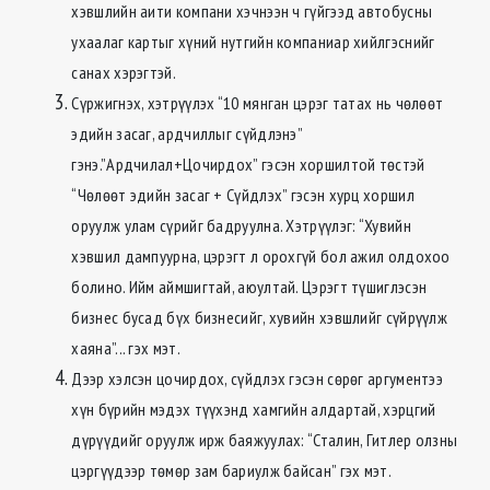
хэвшлийн аити компани хэчнээн ч гүйгээд автобусны
ухаалаг картыг хүний нутгийн компаниар хийлгэснийг
санах хэрэгтэй.
Сүржигнэх, хэтрүүлэх “10 мянган цэрэг татах нь чөлөөт
эдийн засаг, ардчиллыг сүйдлэнэ”
гэнэ.”Ардчилал+Цочирдох” гэсэн хоршилтой төстэй
“Чөлөөт эдийн засаг + Сүйдлэх” гэсэн хурц хоршил
оруулж улам сүрийг бадруулна. Хэтрүүлэг: “Хувийн
хэвшил дампуурна, цэрэгт л орохгүй бол ажил олдохоо
болино. Ийм аймшигтай, аюултай. Цэрэгт түшиглэсэн
бизнес бусад бүх бизнесийг, хувийн хэвшлийг сүйрүүлж
хаяна”... гэх мэт.
Дээр хэлсэн цочирдох, сүйдлэх гэсэн сөрөг аргументээ
хүн бүрийн мэдэх түүхэнд хамгийн алдартай, хэрцгий
дүрүүдийг оруулж ирж баяжуулах: “Сталин, Гитлер олзны
цэргүүдээр төмөр зам бариулж байсан” гэх мэт.