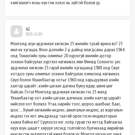
хамгаалагч ясны хүн гэж хэлэх нь зүйтэй болов уу.
42
2015-12-05
Монголд, юун ардчилал хөгжсөн 25 жилийн тухай ярина вэ? 25
жил их хугацаа. Япон дэлхийн 2-р дайнд ялагдсаны дараа 1964
онд Токиогийн зуны олимпыг 20 хүрэхгүй жилийн дотор
зохион байгуулах хүртлээ хөгжижээ, мөн Өмнөд Солонгос улс
ардчилал хөгжсөн 25 гаруй жилийн хугацаанд 1988 онд Сөүл
хотдоо зуны олимпыг зохион байгуулах хэмжээнд хөгжижээ.
Сөүл болон Улаанбаатар хотыг 1960 онд харьцуулвал азийн
халтар царайт, азийн цагаан дагина буюу өдөр, шөнө шиг
байсан. Гэтэл Монголд ардчилал хөгжсөн гэх 25 жилд
Улаанбаатар хот азийн цагаан дагинаас азийн халтар царайт
нийслэл хот болжээ. Утаа, нарийн тоос, шороо, шалбааг, баас,
шээс ... Хүний хөгжлийн индекс, авилгалын индекс, аз жаргалын
индекс гэх мэт амьдрахад таатай орон гэсэн индикаторын
хаана байна вэ? Сүүлээсээ нэг, хоёр, гурав гэх мэтэд байгаагаа
нуух юун, цацагт хяруул элсэнд толгойгоо булчихаад өөрийгөө
нуусан гэж эндүүрэхтэй ижил болов уу. Монгол улсын нэг хүнд