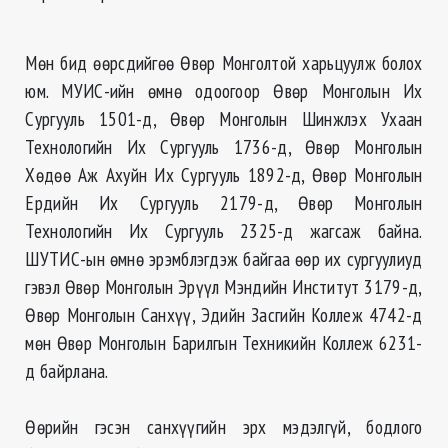
Мөн бид өөрсдийгөө Өвөр Монголтой харьцуулж болох
юм. МУИС-ийн өмнө одоогоор Өвөр Монголын Их
Сургууль 1501-д, Өвөр Монголын Шинжлэх Ухаан
Технологийн Их Сургууль 1736-д, Өвөр Монголын
Хөдөө Аж Ахуйн Их Сургууль 1892-д, Өвөр Монголын
Ердийн Их Сургууль 2179-д, Өвөр Монголын
Технологийн Их Сургууль 2325-д жагсаж байна.
ШУТИС-ын өмнө эрэмблэгдэж байгаа өөр их сургуулиуд
гэвэл Өвөр Монголын Эрүүл Мэндийн Институт 3179-д,
Өвөр Монголын Санхүү, Эдийн Засгийн Коллеж 4742-д
мөн Өвөр Монголын Барилгын Техникийн Коллеж 6231-
д байрлана.
Өөрийн гэсэн санхүүгийн эрх мэдэлгүй, бодлого