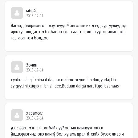
ыбөй
2015-12-14
Яагаад өвөрмонгол оюутнууд Монголын их дээд сургуулиудад
ирж суралцдаг юм бэ. Бас энэ жагсаалтыг ямар үзүүлэлт ашиглаж
гаргасан юм болдоо
Зочин
2015-12-14
xyrdxanshig l china d dagaar orchmoor yum bn duu, yadaj l ix
syrgyyli ni xugjix ni bn sh dee,Buduun darga nart itgej bsanaas
харамсал
2015-12-14
үүнээс өөр эмэгнэл гэж байх уу? хогын намнууд-хүн сүг
үйлдвэрлэгчид, энэ намгүй бол хүн амьдралгүй, хийх бүтээх ямар ч