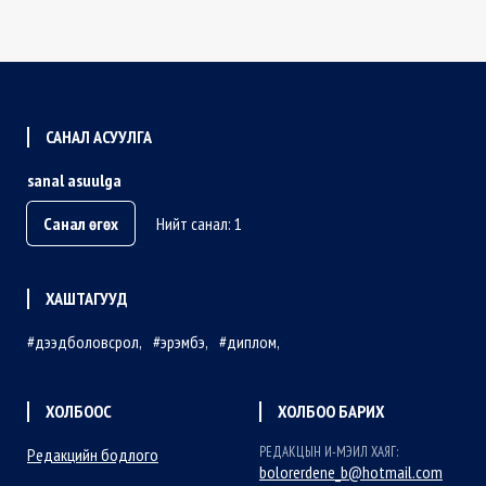
САНАЛ АСУУЛГА
sanal asuulga
Санал өгөх
Нийт санал: 1
ХАШТАГУУД
дээдболовсрол
эрэмбэ
диплом
ХОЛБООС
ХОЛБОО БАРИХ
РЕДАКЦЫН И-МЭИЛ ХАЯГ:
Редакцийн бодлого
bolorerdene_b@hotmail.com