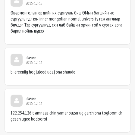
2015-12-15
Өвөрмонголын ердийн их сурнууль биш ӨМын багшийн их
сургууль гдг юм inner mongolian normal university гэж англиар
бичдэг Тэр сургуулиуд схн лаб байшин орчинтой ч сургах арга
барил нойль шүү дээ
Зочин
2015-12-14
bi ereeniig hogjuleed udaj bna shuude
Зочин
2015-12-14
122.254.126 t amnaas chin yamar buzar ug garch bna togloom ch
gesen ugee bodooroi