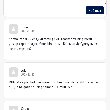
Нийтлэх
irgen
2021-02-16
Normal гэдэг нь ердийн гэсэн үг биш 'teacher training' гэсэн
утгаар хэрэглэгддэг. Өвөр Монголын Багшийн Их Сургууль гэж
нэрлэх хэрэгтэй
LoL
2015-12-15
MUIS 3179 yum bol uvur mongoliin Eruul mendiin institute yagaad
3179-d baigaan bol. Neg bairand 2 surguuli???
Хаххх