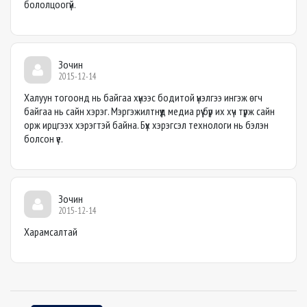
бололцоогүй.
Зочин
2015-12-14
Халуун тогоонд нь байгаа хүнээс бодитой үнэлгээ ингэж өгч
байгаа нь сайн хэрэг. Мэргэжилтнүүд медиа рүү бүр их хүч түрж сайн
орж ирцгээх хэрэгтэй байна. Бүх хэрэгсэл технологи нь бэлэн
болсон үе.
Зочин
2015-12-14
Харамсалтай