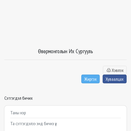
Өвөрмонголын Их Сургууль
Хэвлэх
Жиргэх
Хуваалцах
Сэтгэгдэл бичих
Example textarea