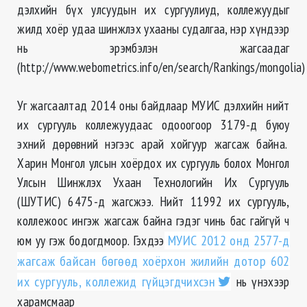
дэлхийн бүх улсуудын их сургуулиуд, коллежуудыг
жилд хоёр удаа шинжлэх ухааны судалгаа, нэр хүндээр
нь эрэмбэлэн жагсаадаг
(http://www.webometrics.info/en/search/Rankings/mongolia)
Уг жагсаалтад 2014 оны байдлаар МУИС дэлхийн нийт
их сургууль коллежуудаас одооогоор 3179-д буюу
эхний дөрөвний нэгээс арай хойгуур жагсаж байна.
Харин Монгол улсын хоёрдох их сургууль болох Монгол
Улсын Шинжлэх Ухаан Технологийн Их Сургууль
(ШУТИС) 6475-д жагсжээ. Нийт
11992 их сургууль,
коллежоос ингэж жагсаж байна гэдэг чинь бас гайгүй ч
юм уу
гэж бодогдмоор. Гэхдээ
МУИС 2012 онд 2577-д
жагсаж байсан бөгөөд хоёрхон жилийн дотор 602
их сургууль, коллежид гүйцэгдчихсэн
нь үнэхээр
харамсмаар