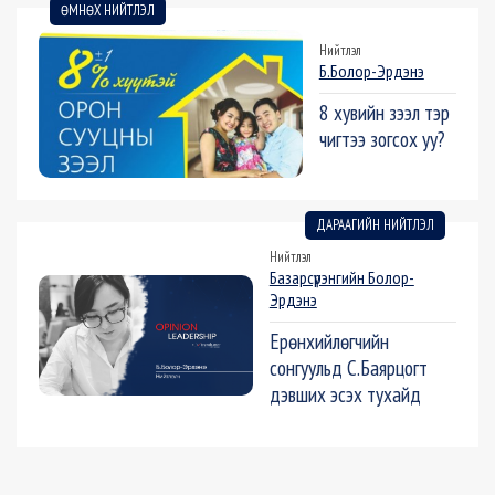
ӨМНӨХ НИЙТЛЭЛ
Нийтлэл
Б.Болор-Эрдэнэ
8 хувийн зээл тэр
чигтээ зогсох уу?
ДАРААГИЙН НИЙТЛЭЛ
Нийтлэл
Базарсүрэнгийн Болор-
Эрдэнэ
Ерөнхийлөгчийн
сонгуульд С.Баярцогт
дэвших эсэх тухайд