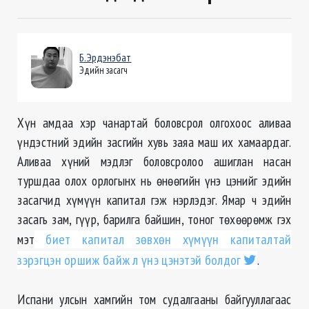
Б.Эрдэнэбат
Эдийн засагч
Хүн амдаа хэр чанартай боловсрол олгохоос аливаа
үндэстний эдийн засгийн хувь заяа маш их хамаардаг.
Аливаа хүний мэдлэг боловсролоо ашиглан насан
туршдаа олох орлогынх нь өнөөгийн үнэ цэнийг эдийн
засагчид хүмүүн капитал гэж нэрлэдэг. Ямар ч эдийн
засагь зам, гүүр, барилга байшин, тоног төхөөрөмж гэх
мэт
биет капитал зөвхөн хүмүүн капиталтай
зэрэгцэн оршиж байж л үнэ цэнэтэй болдог
.
Испани улсын хамгийн том судалгааны байгууллагаас