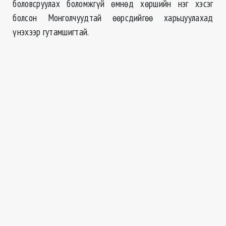
боловсруулах боломжгүй өмнөд хөршийн нэг хэсэг
болсон Монголчуудтай өөрсдийгөө харьцуулахад
үнэхээр гутамшигтай.