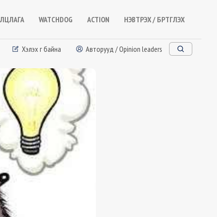
ЛЦЛАГА
WATCHDOG
ACTION
НЭВТРЭХ / БҮРТГҮҮЛЭХ
Хэлэх үг байна
Авторууд / Opinion leaders