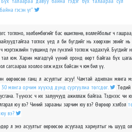
"Бүх талаараа давуу байна гэдэг бүх талаараа сул
байна гэсэн үг"
агс тоглоно, хөлбөмбөгийг бас өшиглөнө, воллейболыг ч гашра
найзуудтайгаа тоглох үед л би бүгдийг нь хөөрхөн эвийг нь
 ч мэргэжлийн түвшинд гүн гүнзгий тоглож чадахгүй. Бүгдийг 
 тал юм. Харин магадгүй үүний оронд өөрт байгаа бүх цага
ол сагсаараа хоолоо олж идэх байсан ч юм бил үү.
н өөрөөсөө ганц л асуултыг асуу! Чамтай адилхан мянга м
 30 мянга орчим хүүхэд дунд сургуулиа төгсдөг.
Төдий 
уусгана. Түүнээс ч их залуучууд ажиллаж байгаа. Тэднээс чи ю
лгарал юу вэ? Чиний зарааны зарчим юу вэ? Өөрөөр хэлбэл
т
 юу вэ?
дөр л энэ асуултыг өөрөөсөө асуугаад хариултыг нь шууд ол