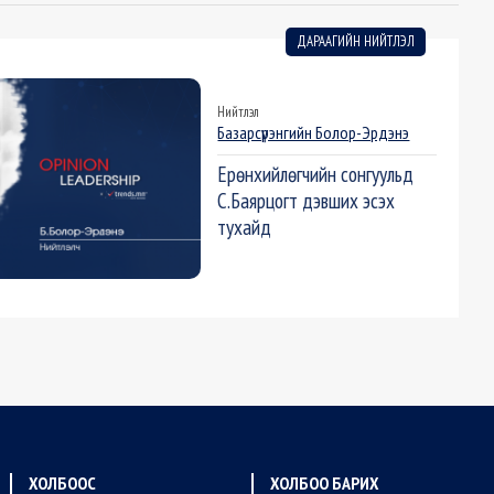
ДАРААГИЙН НИЙТЛЭЛ
Нийтлэл
Базарсүрэнгийн Болор-Эрдэнэ
Ерөнхийлөгчийн сонгуульд
С.Баярцогт дэвших эсэх
тухайд
ХОЛБООС
ХОЛБОО БАРИХ