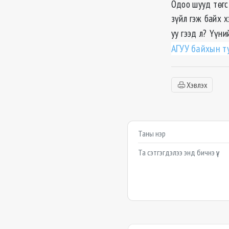
Одоо шууд төгс 
зүйл гэж байх х
уу гээд л? Үүни
АГУУ байхын ту
Хэвлэх
Сэтгэгдэл бичих
Example textarea