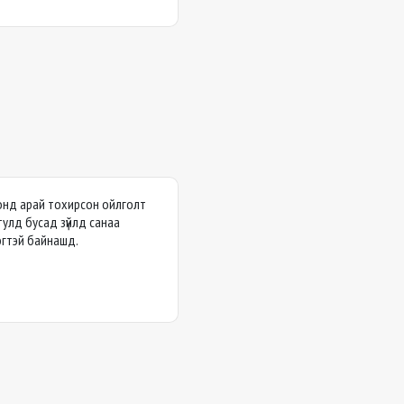
ронд арай тохирсон ойлголт
 тулд бусад зүйлд санаа
эгтэй байнашд.