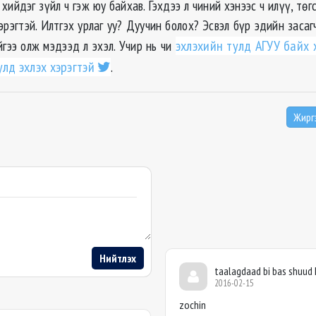
хийдэг зүйл ч гэж юу байхав. Гэхдээ л чиний хэнээс ч илүү, төг
эрэгтэй. Илтгэх урлаг уу? Дуучин болох? Эсвэл бүр эдийн заса
йгээ олж мэдээд л эхэл
. Учир нь чи
эхлэхийн тулд АГУУ байх х
лд эхлэх хэрэгтэй
.
Жирг
Нийтлэх
taalagdaad bi bas shuud 
2016-02-15
zochin