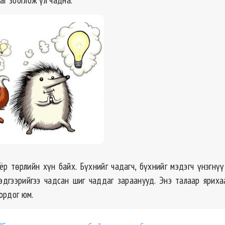
ёр төрлийн хүн байх. Бүхнийг чадагч, бүхнийг мэдэгч үнэгнүү
эдгээрийгээ чадсан шиг чаддаг зараанууд. Энэ талаар яриха
ордог юм.