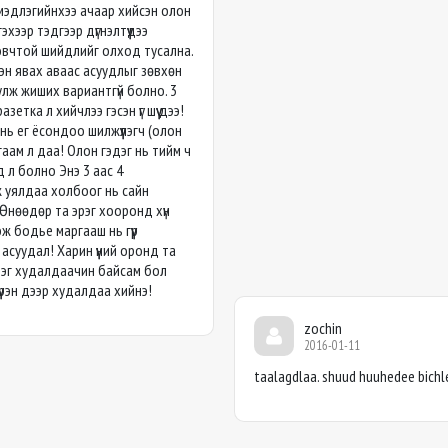
мэдлэгийнхээ ачаар хийсэн олон
гэхээр тэдгээр дүгнэлтүүдээ
новчтой шийдлийг олход тусална.
йрэн явах аваас асуудлыг зөвхөн
лж жиших вариантгүй болно. 3
етка л хийчлээ гэсэн үг шүү дээ!
ь ег ёсондоо шилжүүлэгч (олон
гаам л даа! Олон гэдэг нь тийм ч
 л болно Энэ 3 аас 4
 уялдаа холбоог нь сайн
Өнөөдөр та эрэг хооронд хүн
ж бодье маргааш нь гүүр
асуудал! Харин үүний оронд та
эрэг худалдаачин байсам бол
үрэн дээр худалдаа хийнэ!
zochin
2016-01-11
taalagdlaa. shuud huuhedee bichl