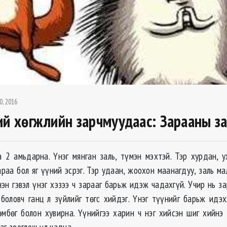
0, 2016
ий хөгжлийн зарчмуудаас: Зарааны з
а 2 амьдарна. Үнэг мянган заль, түмэн мэхтэй. Тэр хурдан, ух
раа бол яг үүний эсрэг. Тэр удаан, жоохон маанагдуу, заль ма
эн гэвэл үнэг хэзээ ч зарааг барьж идэж чадахгүй. Учир нь з
боловч ганц л зүйлийг төгс хийдэг. Үнэг түүнийг барьж идэ
өмбөг болон хувирна. Үүнийгээ харин ч нэг хийсэн шиг хийнэ 
аг зооглож үл чадна.