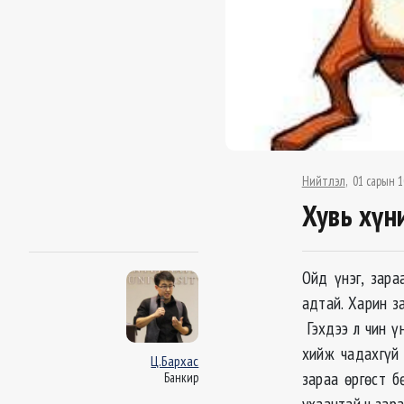
Нийтлэл
01 сарын 1
Хувь хүн
Ойд үнэг, зара
адтай. Харин за
Гэхдээ л чин үн
хийж чадахгүй 
Ц.Бархас
зараа өргөст б
Банкир
ухаантай ч зара