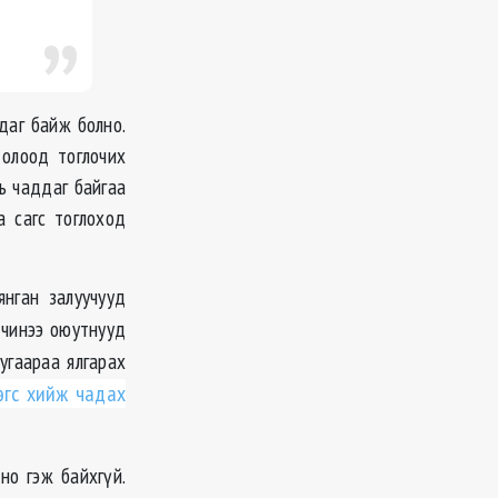
адаг байж болно.
 олоод тоглочих
нь чаддаг байгаа
а сагс тоглоход
янган залуучууд
чинээ оюутнууд
угаараа ялгарах
өгс хийж чадах
но гэж байхгүй.