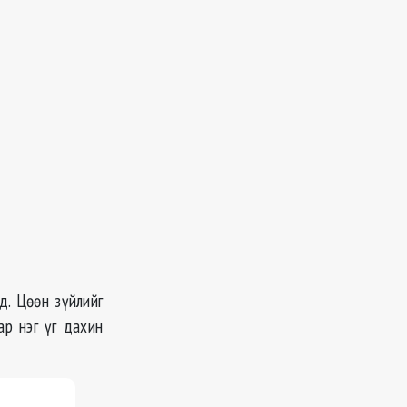
д. Цөөн зүйлийг
ар нэг үг дахин