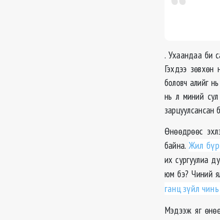
. Ухаандаа би с
Гэхдээ зөвхөн 
боловч алийг нь
нь л миний сул
зарцуулсансан б
Өнөөдрөөс эхлэ
байна.
Жил бүр
их сургуулиа д
юм бэ? Чиний я
ганц зүйл чинь
Мэдээж яг өнөө