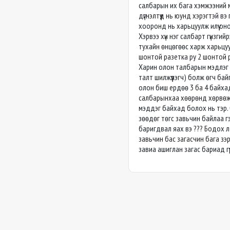
салбарын их бага хэмжээний 
дүгнэлтүүд нь юунд хэрэгтэй вэ 
хооронд нь харьцуулж илүү о
Хэрвээ хүн нэг салбарт гүнзги
тухайн өнцөгөөс харж харьцуу
шонтой разетка ру 2 шонтой раз
Харин олон талбарын мэдлэг н
талт шилжүүлэгч) болж өгч бай
олон биш ердөө 3 ба 4 байхад
салбарынхаа хөөрөнд хөрвөж
мэддэг байхад болох нь тэр. 
зөөдөг төгс завьчин байлаа гэ
баригдвал яах вэ ??? Бодох л 
завьчин бас загасчин бага з
завиа ашиглан загас бариад гү