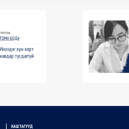
Нийтлэл
ТОМё БОДё
Инээдэг хүн хорт
хавдар тусдаггүй
ХАШТАГУУД