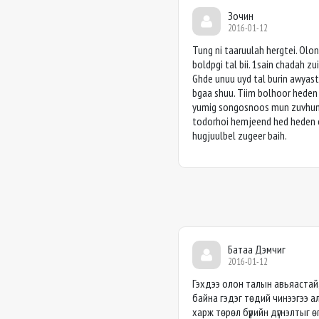
Зочин
2016-01-12
Tung ni taaruulah hergtei. Olon
boldpgi tal bii. 1sain chadah zu
Ghde unuu uyd tal burin awyasta
bgaa shuu. Tiim bolhoor heden 
yumig songosnoos mun zuvhun 1l
todorhoi hemjeend hed heden 
hugjuulbel zugeer baih.
Батаа Дэмчиг
2016-01-12
Гэхдээ олон талын авьяастай,
байна гэдэг төдий чинээгээ а
харж төрөл бүрийн дүгнэлтыг ө