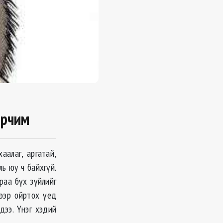
арчим
аалаг, аргатай,
ль юу ч байхгүй.
араа бүх зүйлийг
хээр ойртох үед
дээ. Үнэг хэдий