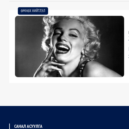
ӨМНӨХ НИЙТЛЭЛ
САНАЛ АСУУЛГА