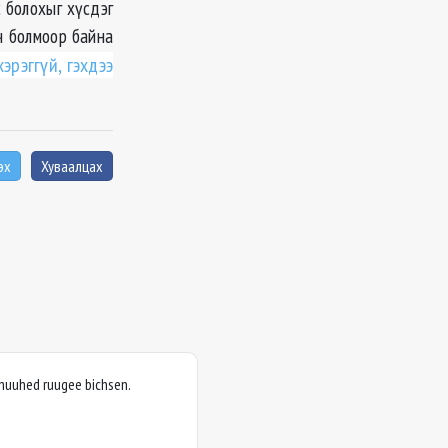
с болохыг хүсдэг
гч болмоор байна
эрэггүй, гэхдээ
эх
Хуваалцах
huuhed ruugee bichsen.