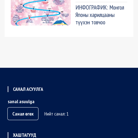
ИНФОГРАФИК: Монгол
Японы харилцааны
түүхэн товчоо
САНАЛ АСУУЛГА
sanal asuulga
Санал өгөх
Нийт санал: 1
ХАШТАГУУД