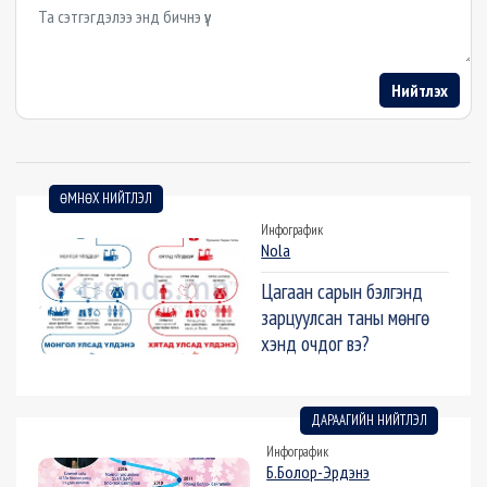
Example textarea
Нийтлэх
ӨМНӨХ НИЙТЛЭЛ
Инфографик
Nola
Цагаан сарын бэлгэнд
зарцуулсан таны мөнгө
хэнд очдог вэ?
ДАРААГИЙН НИЙТЛЭЛ
Инфографик
Б.Болор-Эрдэнэ