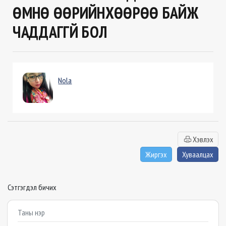
ӨМНӨ ӨӨРИЙНХӨӨРӨӨ БАЙЖ
ЧАДДАГГҮЙ БОЛ
Nola
Хэвлэх
Жиргэх
Хуваалцах
Сэтгэгдэл бичих