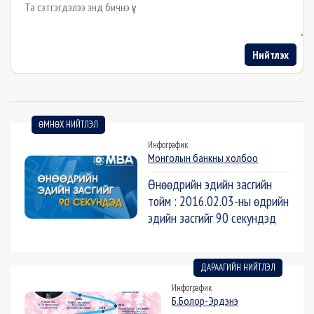
Example textarea
Нийтлэх
ӨМНӨХ НИЙТЛЭЛ
Инфографик
Монголын банкны холбоо
Өнөөдрийн эдийн засгийн
тойм : 2016.02.03-ны өдрийн
эдийн засгийг 90 секундэд
ДАРААГИЙН НИЙТЛЭЛ
Инфографик
Б.Болор-Эрдэнэ