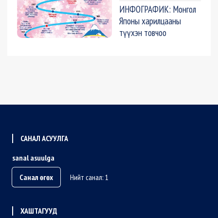
ИНФОГРАФИК: Монгол
Японы харилцааны
түүхэн товчоо
САНАЛ АСУУЛГА
sanal asuulga
Санал өгөх
Нийт санал: 1
ХАШТАГУУД