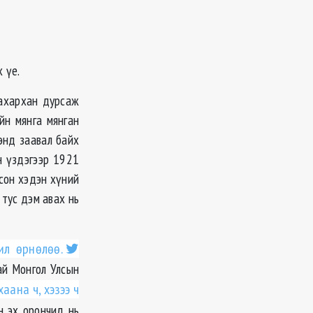
 үе.
бахархан дурсаж
йн мянга мянган
энд заавал байх
н үздэгээр 1921
сон хэдэн хүний
 тус дэм авах нь
ил өрнөлөө.
ай Монгол Улсын
ана ч, хэзээ ч
н эх орончид нь