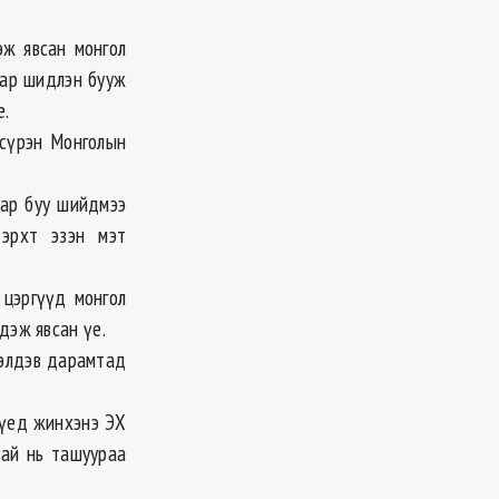
эж явсан монгол
аар шидлэн бууж
е.
нсүрэн Монголын
аар буу шийдмээ
 эрхт эзэн мэт
 цэргүүд монгол
дэж явсан үе.
 элдэв дарамтад
 үед жинхэнэ ЭХ
тай нь ташуураа