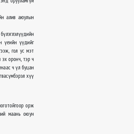
 энд орууламгүй
ийн алив аюулын
 бүлэглэлүүдийн
ин үеийн үүдийг
ээж, гол ус мэт
 эх оронч, тэр ч
унаас ч үл буцан
гвасүмбэрэл хүү
логотойгоор орж
ний маань оюун