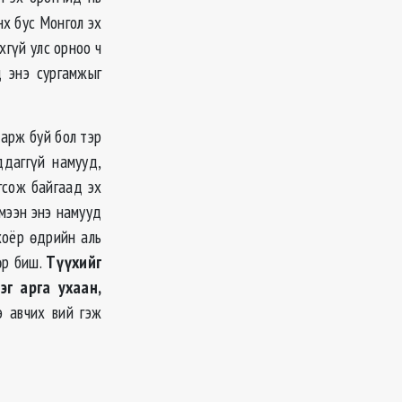
нх бус Монгол эх
хгүй улс орноо ч
 энэ сургамжыг
арж буй бол тэр
ддаггүй намууд,
гсож байгаад эх
мээн энэ намууд
хоёр өдрийн аль
өр биш.
Түүхийг
эг арга ухаан,
 авчих вий гэж