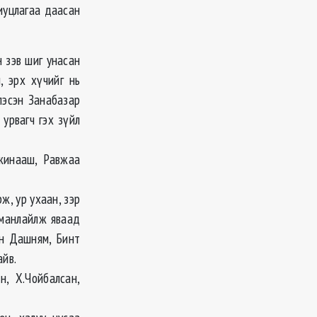
иуцлагаа даасан
н зэв шиг унасан
, эрх хүчийг нь
лэсэн Занабазар
урвагч гэх зүйл
нжинааш, Равжаа
ж, ур ухаан, зэр
 манлайлж яваад
н Дашням, Бинт
айв.
н, Х.Чойбалсан,