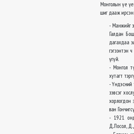
Монголын үе үе
шиг дааж ирсэн 
- Манжийг э
Галдан Бош
дагахдаа э
гэгээнтэн 
үгүй.
- Монгол т
хутагт тэр
- Үндэсний 
зэвсэг хос
хорлогдон 
ван Гончиг
- 1921 онд
Д.Лосол, Д