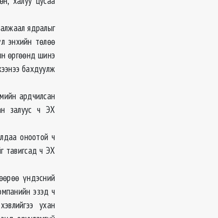
өн, халуу цусаа
 алжаал ядралыг
үл энхийн төлөө
ын өргөөнд шинэ
жээнээ бахдуулж
гмийн ардчилсан
ан залуус ч ЭХ
Алдаа оноотой ч
г тавигсад ч ЭХ
рөөрөө үндэсний
омпанийн эзэд ч
хэвлийгээ ухан