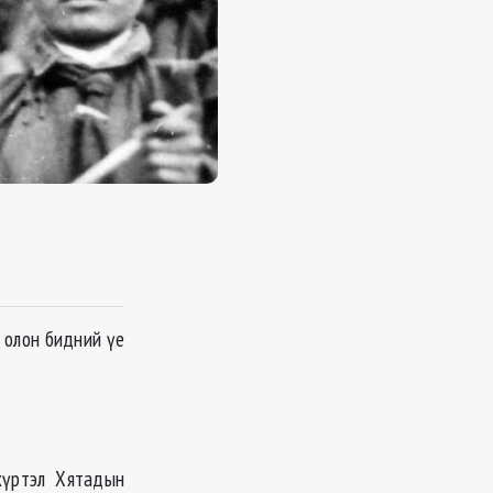
 олон бидний үе
хүртэл Хятадын