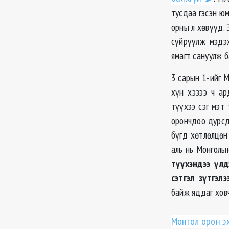
тусдаа гэсэн юм
орны л хөвүүд. 
сүйрүүлж мэдэ
ямагт сануулж б
3 сарын 1-ийг 
хүн хэзээ ч ар
түүхээ сэг мэт
орончдоо дурсд
бүгд хөтлөлцөн
аль нь Монголы
түүхэндээ үлд
сэтгэл зүтгэлэ
байж яддаг хов
Монгол орон э