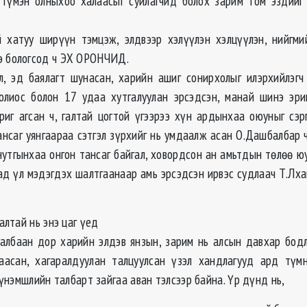
 түмэн олныхоо халаасыг суйлагчид болох зарим том эздийг
й хатуу ширүүн тэмцэж, элдвээр хэлүүлэн хэлцүүлэн, нийгм
э бологсод ч ЭХ ОРОНЧИД.
л, эд баялагт шунасан, харийн ашиг сонирхолыг илэрхийлэгч
олиос болон 17 удаа хутгалуулан эрсэдсэн, манай шинэ эр
ориг агсан ч, галтай цогтой үгээрээ хүн ардынхаа оюуныг сэрг
нсаг уянгаараа сэтгэл зүрхийг нь умдаалж асан О.Дашбалбар ч
нутгынхаа онгон тансаг байгал, ховордсон ан амьтдын төлөө ю
ад үл мэдэгдэх шалтгаанаар амь эрсэдсэн ирвэс судлаач Т.Лха
лтай нь энэ цаг үед
албаан дор харийн элдэв янзын, зарим нь алсын давхар бод
гаасан, хагаралдуулан талцуулсан үзэл хандлагууд ард түм
л үнэмшлийн талбарт зайгаа аван тэлсээр байна. Үр дүнд нь,