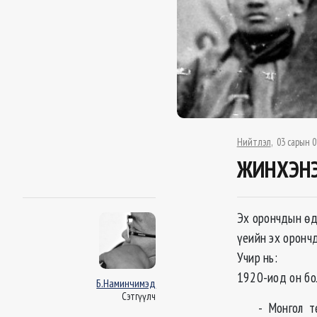
Нийтлэл
03 сарын 0
ЖИНХЭНЭ
Эх орончдын өд
үеийн эх оронч
Учир нь:
1920-иод он бо
Б.Наминчимэд
Сэтгүүлч
- Монгол т