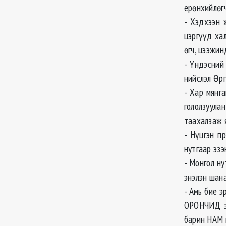
ерөнхийлөгч
- Хэдхээн 
цэргүүд ха
өгч, цээжин
- Үндэсний
нийслэл Өр
- Хар мянг
гололзуул
таахалзаж я
- Нүцгэн п
нутгаар эзэ
- Монгол н
энэлэн шан
- Амь бие 
ОРОНЧИД эр
барин НАМ 