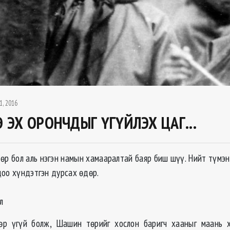
1, 2016
 ЭХ ОРОНЧДЫГ ҮГҮЙЛЭХ ЦАГ...
өр бол аль нэгэн намын хамааралтай баяр биш шүү. Нийт түмэн
доо хүндэтгэн дурсах өдөр.
л
өр үгүй болж, Шашин төрийг хослон баригч хааныг маань 