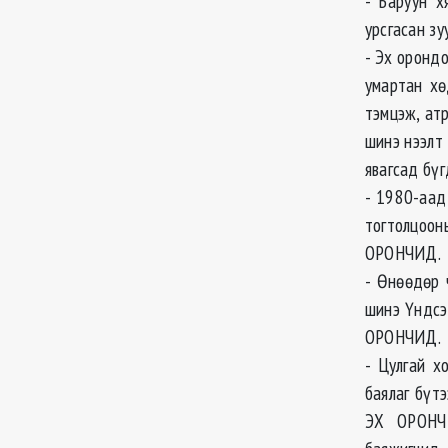
- Баруун х
урсгасан зу
- Эх оронд
умартан хө
тэмцэж, ат
шинэ нээлт
явагсад бү
- 1980-аад
тогтолцоо
ОРОНЧИД.
- Өнөөдөр 
шинэ Үндсэ
ОРОНЧИД.
- Цулгай х
баялаг бүт
ЭХ ОРОНЧИ