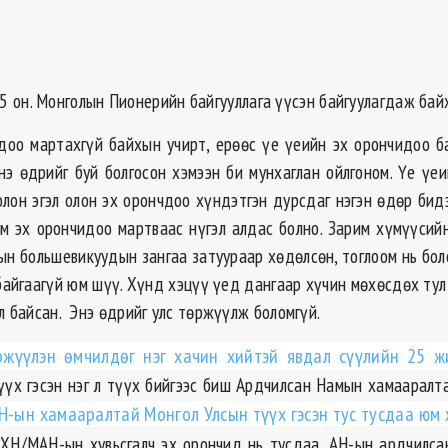
5 он. Монголын Пионерийн байгууллага үүсэн байгуулагдаж байх
доо мартахгүй байхын учирт, ерөөс үе үеийн эх орончидоо 
нэ өдрийг буй болгосон хэмээн би мунхаглан ойлгоном. Үе үеи
олон эгэл олон эх орончдоо хүндэтгэн дурсдаг нэгэн өдөр бид
м эх орончидоо мартваас нүгэл алдас болно. Зарим хүмүүсий
ын большевикуудын зангаа затуураар хөдөлсөн, тоглоом нь бол
байгаагүй юм шүү. Хүнд хэцүү үед дангаар хүчин мөхөсдөх тул
л байсан. Энэ өдрийг улс төржүүлж боломгүй.
ржүүлэн өмчилдөг нэг хачин хийтэй явдал сүүлийн 25 ж
үүх гэсэн нэг л түүх бийгээс биш Ардчилсан Намын хамааралт
-ын хамааралтай Монгол Улсын түүх гэсэн тус тусдаа юм ха
АХН/МАН-ын хувьсгалч эх орончид нь тусдаа, АН-ын ардчилса