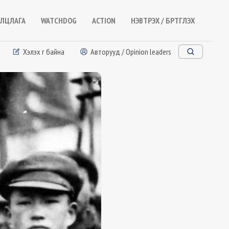
ЛЦЛАГА
WATCHDOG
ACTION
НЭВТРЭХ / БҮРТГҮҮЛЭХ
Хэлэх үг байна
Авторууд / Opinion leaders