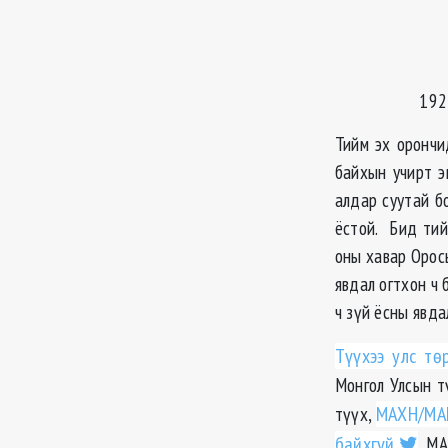
192
Тийм эх орончи
байхын учирт э
алдар суутай б
ёстой. Бид тий
оны хавар Орос
явдал огтхон ч 
ч зүй ёсны явда
Түүхээ улс тө
Монгол Улсын т
түүх,
МАХН/МАН
байхгүй
. М