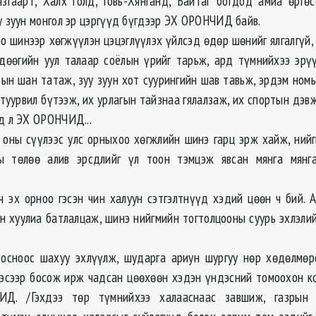
язгаарт, Халх голд, Говь-Хянганд, Байтаг богдод амиа өргөс
у зуун монгол эр цэргүүд бүгдээр ЭХ ОРОНЧИД байв.
оо шинээр хөгжүүлэн цэцэглүүлэх үйлсэд өдөр шөнийг ялгалгүй,
дөөгийн уул талаар соёлын үрийг тарьж, ард түмнийхээ эрү
рын шан татаж, зуу зуун хот суурингийн шав тавьж, эрдэм ном
 туурвил бүтээж, их урлагын тайзнаа гялалзаж, их спортын дэв
гд л ЭХ ОРОНЧИД...
 оны сүүлээс улс орныхоо хөгжлийн шинэ гарц эрж хайж, ний
ны төлөө алив эрсдлийг үл тоон тэмцэж явсан мянга мянг
ч эх орноо гэсэн чин халуун сэтгэлтнүүд хэдий цөөн ч бий. 
н хуулиа батлалцаж, шинэ нийгмийн тогтолцооны суурь эхлэлий
оосноос шахуу эхлүүлж, шударга ариун шургуу нөр хөдөлмө
ээсээр босож ирж чадсан цөөхөөн хэдэн үндэсний томоохон к
Д. /Гэхдээ төр түмнийхээ халааснаас завшиж, газрын 