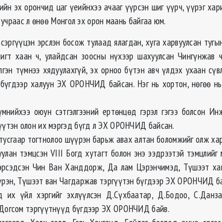
ийн эх орончид цаг үеийнхээ ачааг үүрсэн шиг үүрч, үүрэг хар
учраас л өнөө Монгол эх орон маань байгаа юм.
сэргүүцэн эрслэн босож тулаад ялагдан, хуга харвуулсан тугы
игт хаан ч, улайдсан зоосны нүхээр шахуулсан Чингүнжав ч
лгэн түмнээ хядуулахгүй, эх орноо бүтэн авч үлдэх ухаан сүв
ч бүгдээр халуун ЭХ ОРОНЧИД байсан. Нэг нь хортон, нөгөө нь 
үмнийхээ оюун сэтгэлгээний ертөнцөд гэрэл гэгээ болсон И
гүүтэн олон их мэргэд бүгд л ЭХ ОРОНЧИД байсан.
тусгаар тогтнолоо шүүрэн барьж авах алтан боломжийг олж хар
луулан тэмцсэн VIII Богд хутагт болон энэ ээдрээтэй тэмцлийг
эрсэдсэн Чин Ван Ханддорж, Да лам Цэрэнчимэд, Түшээт ха
сүрэн, Түшээт ван Чагдаржав тэргүүтэн бүгдээр ЭХ ОРОНЧИД б
 их үйл хэргийг эхлүүлсэн Д.Сүхбаатар, Д.Бодоо, С.Данза
.Догсом тэргүүтнүүд бүгдээр ЭХ ОРОНЧИД байв.