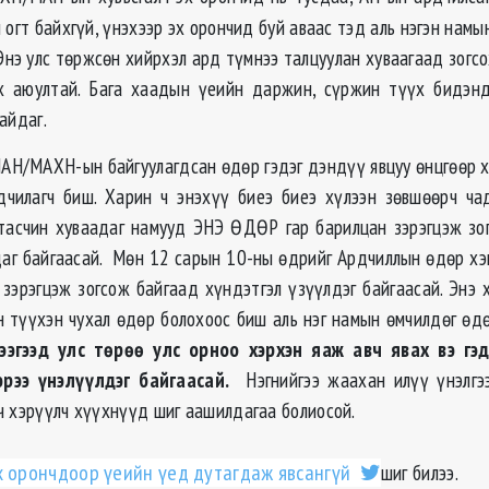
 огт байхгүй, үнэхээр эх орончид буй аваас тэд аль нэгэн намы
Энэ улс төржсөн хийрхэл ард түмнээ талцуулан хуваагаад зогсо
х аюултай. Бага хаадын үеийн даржин, сүржин түүх бидэнд
айдаг.
МАН/МАХН-ын байгуулагдсан өдөр гэдэг дэндүү явцуу өнцгөөр х
дчилагч биш. Харин ч энэхүү биеэ биеэ хүлээн зөвшөөрч ча
 тасчин хуваадаг намууд ЭНЭ ӨДӨР гар барилцан зэрэгцэж зо
аг байгаасай. Мөн 12 сарын 10-ны өдрийг Ардчиллын өдөр хэ
 зэрэгцэж зогсож байгаад хүндэтгэл үзүүлдэг байгаасай. Энэ 
н түүхэн чухал өдөр болохоос биш аль нэг намын өмчилдөг өд
ээгээд улс төрөө улс орноо хэрхэн яаж авч явах вэ гэд
эрээ үнэлүүлдэг байгаасай.
Нэгнийгээ жаахан илүү үнэлгээ
ч хэрүүлч хүүхнүүд шиг аашилдагаа болиосой.
х орончдоор үеийн үед дутагдаж явсангүй
шиг билээ.