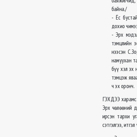
баяжигчид,
байна./
- Ёс буста
дохио чимэ
- Эрх мэдэ
тэмцлийн з
нээсэн С.З
намуухан та
бүү хэл эх 
тэмцэж ява
ч эх оронч.
ГЭХДЭЭ харамса
Эрх чөлөөний д
ирсэн тархи у
сэтгэлгээ, итгэ