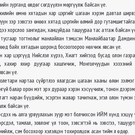
ийн зурганд өвдөг сөгдүүлэн мөргүүлж байсан үе.
жилийн өмнө хятадын хар цэргийг цагаан хэрэм давтал ширв
луун зэр зэвсгээ өнөөх хятад цэргийн өлмий дор гутамшигтайг
дээ хорслоо зангидан, ханцуйдаа ташуураа тас атгаж байсан ү
 тусгаар тогтнолыг манлайлан тэмцсэн Манлайбаатар Дамди
гөөд байх хятадын шоронд босоогоороо нөхчиж явсан үе.
ан хар цэргүүд Нийслэл хүрээ, Хиагт хийгээд бусад олон газр
ан, хахир яхир дуугаар хашгичиж, Монголчуудын хэзээний
всан үе.
ролетари нартаа сүйртлээ ялагдсан цагаан хааны өлөн зэлмэг
нгүй балар орон мэт эрх дураар хэрэн хэсүүчилж, тонон дээрэм
утагт наран бүүдийж, эсэргэн жавар тачигнаж, эгэл олон түмэн
алж байсан үе.
эрсдэх нь алга урвуулахын зуур мэт болчихсон ИЙМ хүнд хэцүү
сдэл, тамлал, зовлонг үл тоон, зэвсэгтэй нь зэвсгээ, ташуур
нийлж, сэм босохоор хэлэлцэн тохиролцож асан тийм л өдөр.