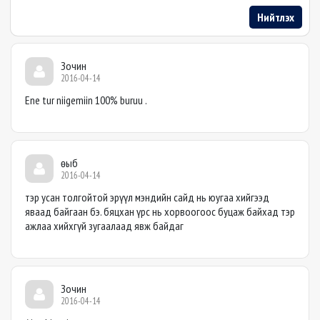
Нийтлэх
Зочин
2016-04-14
Ene tur niigemiin 100% buruu .
өыб
2016-04-14
тэр усан толгойтой эрүүл мэндийн сайд нь юугаа хийгээд
яваад байгаан бэ. бяцхан үрс нь хорвоогоос буцаж байхад тэр
ажлаа хийхгүй зугаалаад явж байдаг
Зочин
2016-04-14