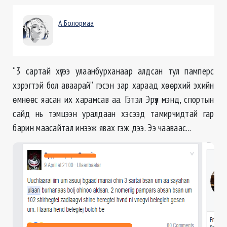
А.Болормаа
“3 сартай хүүгээ улаанбурханаар алдсан тул памперс
хэрэгтэй бол аваарай” гэсэн зар хараад хөөрхий эхийн
өмнөөс яасан их харамсав аа. Гэтэл Эрүүл мэнд, спортын
сайд нь тэмцээн уралдаан хэсээд тамирчидтай гар
барин маасайтал инээж явах гэж дээ. Ээ чааваас...