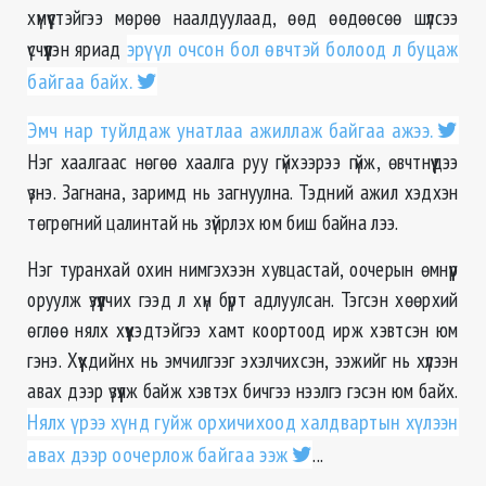
хүмүүстэйгээ мөрөө наалдуулаад, өөд өөдөөсөө шүлсээ
үсчүүлэн яриад
эрүүл очсон бол өвчтэй болоод л буцаж
байгаа байх.
Эмч нар туйлдаж унатлаа ажиллаж байгаа ажээ.
Нэг хаалгаас нөгөө хаалга руу гүйхээрээ гүйж, өвчтнүүдээ
үзнэ. Загнана, заримд нь загнуулна. Тэдний ажил хэдхэн
төгрөгний цалинтай нь зүйрлэх юм биш байна лээ.
Нэг туранхай охин нимгэхээн хувцастай, оочерын өмнүүр
оруулж үзүүлчих гээд л хүн бүрт адлуулсан. Тэгсэн хөөрхий
өглөө нялх хүүхэдтэйгээ хамт коортоод ирж хэвтсэн юм
гэнэ. Хүүхдийнх нь эмчилгээг эхэлчихсэн, ээжийг нь хүлээн
авах дээр үзүүлж байж хэвтэх бичгээ нээлгэ гэсэн юм байх.
Нялх үрээ хүнд гуйж орхичихоод халдвартын хүлээн
авах дээр оочерлож байгаа ээж
...