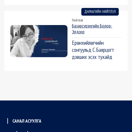
ДАРААГИЙН НИЙТЛЭЛ
Нийтлэл
Базарсүрэнгийн Болор-
Эрдэнэ
Ерөнхийлөгчийн
сонгуульд С.Баярцогт
дэвших эсэх тухайд
САНАЛ АСУУЛГА