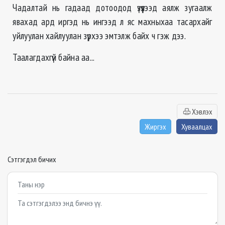
Чадалтай нь гадаад дотоодод үзүүлээд аялж зугаалж
явахад ард иргэд нь ингээд л яс махныхаа тасархайг
уйлуулан хайлуулан зүрхээ эмтэлж байх ч гэж дээ.
Таалагдахгүй байна аа...
Хэвлэх
Жиргэх
Хуваалцах
Сэтгэгдэл бичих
Example textarea