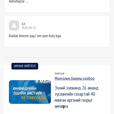
Aimshigtai ....
zz
2016-04-13
Baidal deeree yag l iim yum bolj bga
ӨМНӨХ НИЙТЛЭЛ
Нийтлэл
Монголын банкны холбоо
Эхний ээлжинд 26 аманд
зуслангийн газартай 40
мянган иргэний газрыг
өмчлүүлнэ