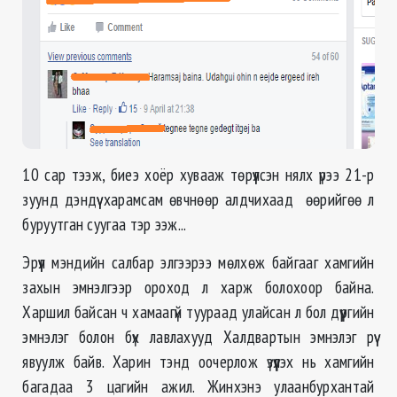
10 сар тээж, биеэ хоёр хувааж төрүүлсэн нялх үрээ 21-р
зуунд дэндүү харамсам өвчнөөр алдчихаад өөрийгөө л
буруутган суугаа тэр ээж...
Эрүүл мэндийн салбар элгээрээ мөлхөж байгааг хамгийн
захын эмнэлгээр ороход л харж болохоор байна.
Харшил байсан ч хамаагүй туураад улайсан л бол дүүргийн
эмнэлэг болон бүх лавлахууд Халдвартын эмнэлэг рүү
явуулж байв. Харин тэнд оочерлож үзүүлэх нь хамгийн
багадаа 3 цагийн ажил. Жинхэнэ улаанбурхантай