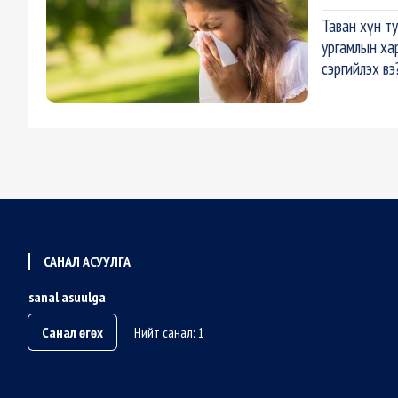
Таван хүн ту
ургамлын ха
сэргийлэх вэ
САНАЛ АСУУЛГА
sanal asuulga
Санал өгөх
Нийт санал: 1