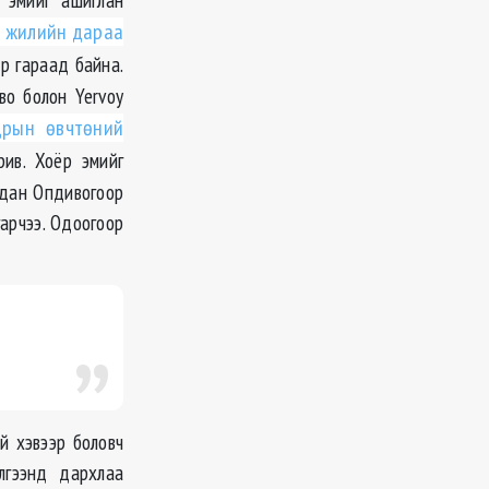
 жилийн дараа
р гараад байна.
о болон Yervoy
дрын өвчтөний
ив. Хоёр эмийг
 дан Опдивогоор
арчээ. Одоогоор
.
й хэвээр боловч
лгээнд дархлаа