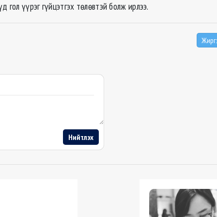
д гол үүрэг гүйцэтгэх төлөвтэй болж ирлээ.
Жирг
Нийтлэх