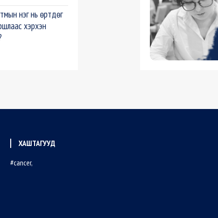
тмын нэг нь өртдөг
ршлаас хэрхэн
?
ХАШТАГУУД
cancer