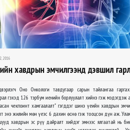
2, 2016
ийн хавдрын эмчилгээнд дэвшил га
вэрлэгч Оно Онкологи тавдугаар сарын тайлангаа гарг
рал гэхэд 126 тэрбум иенийн борлуулалт хийнэ гэж мэдэгдэж а
асан чекпоинт хамгаалалт" гэгддэг шинэ үеийн хавдрын эмч
лт энэ жилийн мөн үеэс 6 дахин өснө гэж тооцсон дүн аж. Ул
шууд хавдрын эс рүү дайралт хийдэг эмнээс ялгаатай нь би
ийн хүчийг ашиглан хавдрын эсийг устгадаг онцлогтой. Уг