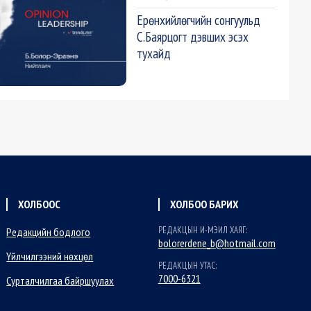
Ерөнхийлөгчийн сонгуульд
С.Баярцогт дэвших эсэх
тухайд
ХОЛБООС
ХОЛБОО БАРИХ
РЕДАКЦЫН И-МЭИЛ ХАЯГ:
Редакцийн бодлого
bolorerdene_b@hotmail.com
Үйлчилгээний нөхцөл
РЕДАКЦЫН УТАС:
7000-6321
Сурталчилгаа байршуулах