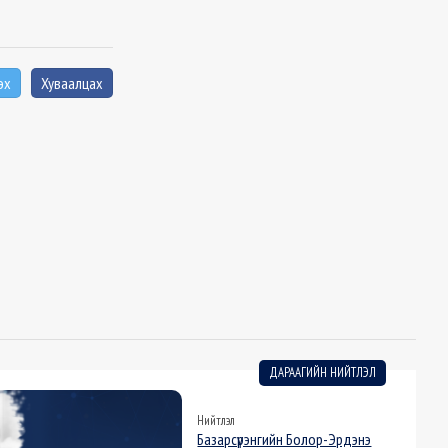
эх
Хуваалцах
ДАРААГИЙН НИЙТЛЭЛ
Нийтлэл
Базарсүрэнгийн Болор-Эрдэнэ