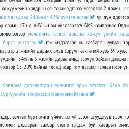
д хожуу үеийн хавдрын өвчтөний эдгэрэх магадлал 2 дахин,
нэг
айх магадлал 24%-аас 42% хүртэл өссөн
үр дүн одоогоо
эр сарын 17-нд АНУ-ын эм үйлдвэрлэгч BMS компаниас Опдив
 эмчилгээгээр
меланома гэгдэх арьсны хожуу үеийн хав
 бараг устгасан
гэж мэдэгдсэн нь салбарт шуугиан тар
лгээгээр 2 жилийн дараах амьд сэрүүн өвчтөний хувь 69 хувь,
нүүдийн 34% нь 5 жилийн дараа амьд сэрүүн байсан дэвшил г
гээгээр 15-20% байгаа тоонд асар том дэвшил гарлаа гэсэн үг
“Хавдрыг дархлаагаар эмчилдэг эрин эхэллээ.” Кэио Их
Сургуулийн профессор Каваками Ютака
ндөр, өвчтөн бүрт жигд үйлчилгээгүй зэрэг асуудлууд нээлттэ
иллион долларын салбар болно гэгдэж буй хавдрын эмчи