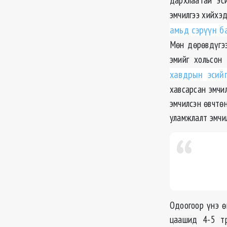
эмчилгээ хийхэ
амьд сэрүүн б
Мөн дөрөвдүгэ
эмийг хольсон
хавдрын эсийг
хавсарсан эмчи
эмчилсэн өвчтө
уламжлалт эмчил
Одоогоор үнэ ө
цаашид 4-5 тр