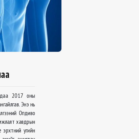
рлаа
ахдаа 2017 оны
нгайлгав. Энэ нь
илгээний Опдиво
амжлалт хавдрын
е эрхтний угийн
 эмийг ашиглан