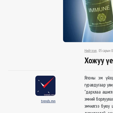
Нийтлэл
05 сарын 0
Хожуу үе
Японы эм үйлд
гуравдугаар ули
"дархлаа ашигл
эмний борлуула
trends.mn
эмчилгээ буюу 
дархлаатай эс