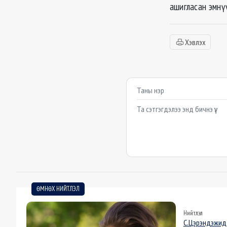
ашигласан эмнүү
Хэвлэх
Сэтгэгдэл бичих
Example textarea
ӨМНӨХ НИЙТЛЭЛ
Нийтлэл
С.Цэрэндэжид