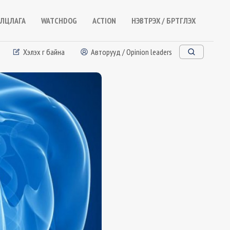
ЛЦЛАГА
WATCHDOG
ACTION
НЭВТРЭХ / БҮРТГҮҮЛЭХ
Хэлэх үг байна
Авторууд / Opinion leaders