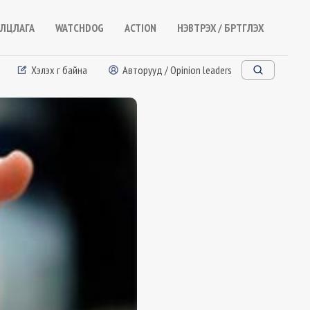
ЛЦЛАГА
WATCHDOG
ACTION
НЭВТРЭХ / БҮРТГҮҮЛЭХ
Хэлэх үг байна
Авторууд / Opinion leaders