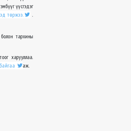
эмбүүг үүсгэдэг
эд төржээ.
.
 болон тархины
оог харууллаа.
 байгаа
аж.