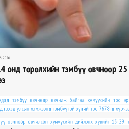
3, 2016
4 онд төрөлхийн тэмбүү өвчнөөр 25
ээ
үдэд тэмбүү өвчнөөр өвчилж байгаа хүмүүсийн тоо эр
д гэхэд улсын хэмжээнд тэмбүүтэй хүний тоо 7678-д хүрчэ
бүү өвчнөөр өвчилсөн хүмүүсийн дийлэнх хувийг
15-29 