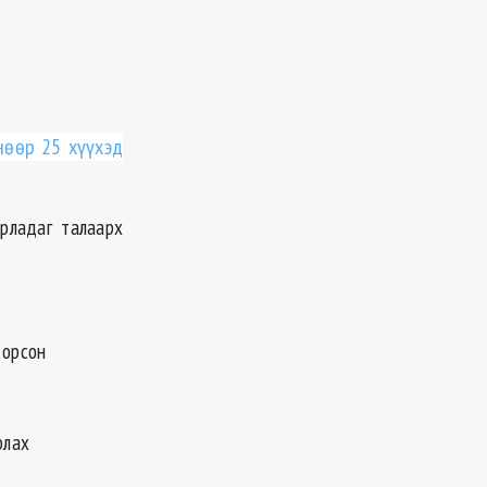
нөөр 25 хүүхэд
рладаг талаарх
 орсон
арлах