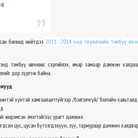
эд
рсан бөгөөд нийтдээ
2011- 2014 онд төрөлхийн тэмбүү өвч
хэнд тэмбүү өвчнөөс сэргийлэх, ямар замаар дамжин халдва
ллийг дор хүргэж байна.
амууд
чинтэй хүнтэй хамгаалалтгүйгээр /бэлгэвчгүй/ бэлгийн хавьталд
лд
й жирэмсэн эмэгтэйгээс урагт дамжих
гдсан цус, цусан бүтээгдэхүүн, зүү, тариураар дамжин халдв