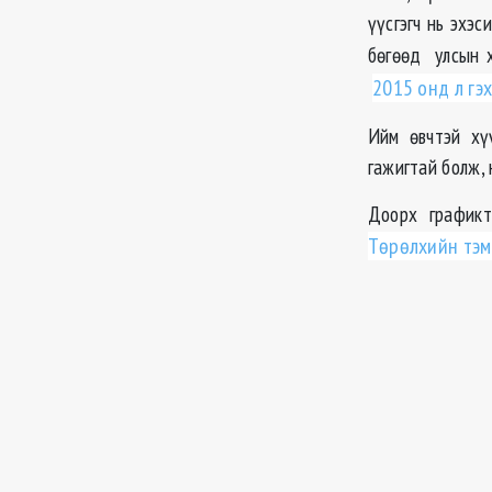
үүсгэгч нь эхэ
бөгөөд улсын
2015 онд л гэ
Ийм өвчтэй хү
гажигтай болж, 
Доорх графикт
Төрөлхийн тэм