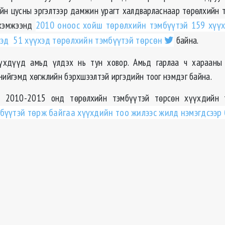
сийн цусны эргэлтээр дамжин урагт халдварласнаар төрөлхийн т
 хэмжээнд
2010 оноос хойш төрөлхийн тэмбүүтэй 159 хүүх
хэд 51 хүүхэд төрөлхийн тэмбүүтэй төрсөн
байна.
үхдүүд амьд үлдэх нь тун ховор. Амьд гарлаа ч харааны
нийгэмд хөгжлийн бэрхшээлтэй иргэдийн тоог нэмдэг байна.
 2010-2015 онд төрөлхийн тэмбүүтэй төрсөн хүүхдийн т
бүүтэй төрж байгаа хүүхдийн тоо жилээс жилд нэмэгдсээр