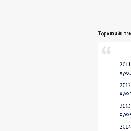
Төрөлхийн тэм
201
хүүх
201
хүүх
201
хүүх
201