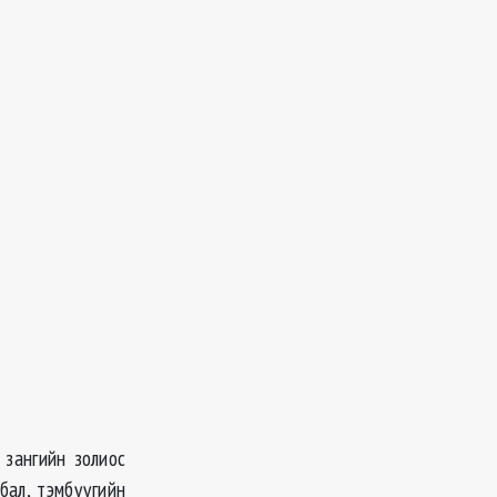
 зангийн золиос
бал, тэмбүүгийн