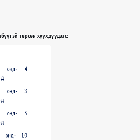
бүүтэй төрсөн хүүхдүүдээс:
1 онд- 4
эд
2 онд- 8
эд
3 онд- 3
эд
4 онд- 10