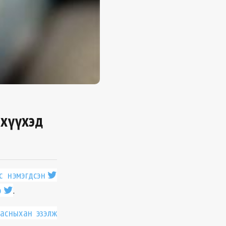
 хүүхэд
с нэмэгдсэн
э
.
насныхан эзэлж