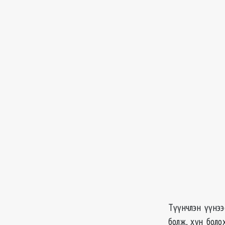
Түүнчлэн үүнээ
болж, хүн боло