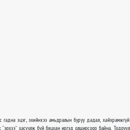
с гадна эцэг, эхийнхээ амьдралын буруу дадал, хайхрамжгүй
х “эрхээ” хасуулж буй бяцхан иргэд олширсоор байна. Тодруул