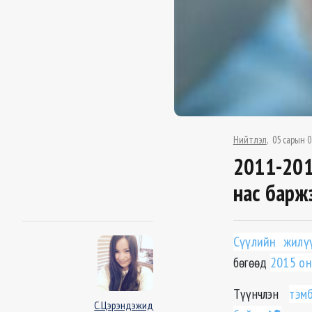
Нийтлэл
05 сарын 0
2011-201
нас барж
Сүүлийн жилү
бөгөөд
2015 он
Түүнчлэн
тэм
С.Цэрэндэжид