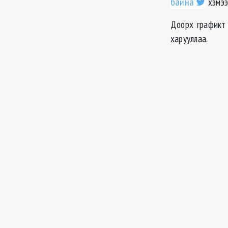
байна
хэмээ
Доорх графикт 
харууллаа.