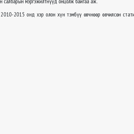
н салбарын мэргэжилтнүүд онцолж байгаа аж.
2010-2015 онд хэр олон хүн тэмбүү өвчнөөр өвчилсөн стати