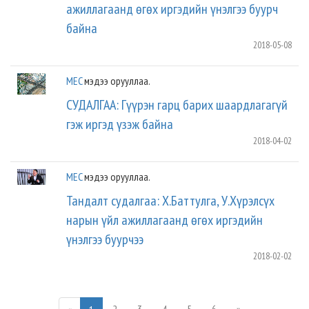
ажиллагаанд өгөх иргэдийн үнэлгээ буурч
байна
2018-05-08
MEC
мэдээ орууллаа.
СУДАЛГАА: Гүүрэн гарц барих шаардлагагүй
гэж иргэд үзэж байна
2018-04-02
MEC
мэдээ орууллаа.
Тандалт судалгаа: Х.Баттулга, У.Хүрэлсүх
нарын үйл ажиллагаанд өгөх иргэдийн
үнэлгээ буурчээ
2018-02-02