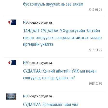
бус сонгууль явуулах нь зөв алхам
2019-01-21
MEC
мэдээ орууллаа.
ТАНДАЛТ СУДАЛГАА: У.Хүрэлсүхийн Засгийн
газрыг огцруулах шаардлагатай эсэх талаар
иргэдийн үнэлгээ
2018-11-29
MEC
мэдээ орууллаа.
СУДАЛГАА: Хэнтий аймгийн УИХ-ын нөхөн
сонгуульд хэн нэр дэвших вэ?
2018-07-06
MEC
мэдээ орууллаа.
СУДАЛГАА: Ерөнхийлөгчийн үйл