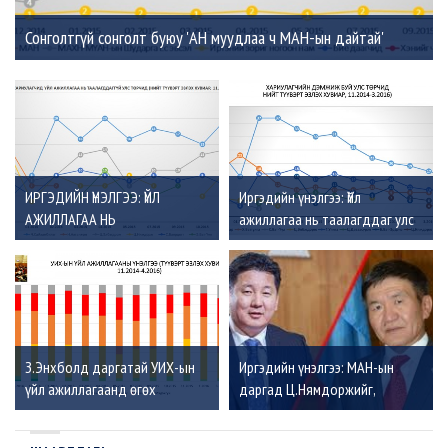
Сонголтгүй сонголт буюу 'АН муудлаа ч МАН-ын дайтай'
ИРГЭДИЙН ҮНЭЛГЭЭ: ҮЙЛ
Иргэдийн үнэлгээ: Үйл
АЖИЛЛАГАА НЬ
ажиллагаа нь таалагддаг улс
ТААЛАГДДАГГҮЙ УЛС ТӨРЧИД
төрчид
З.Энхболд даргатай УИХ-ын
Иргэдийн үнэлгээ: МАН-ын
үйл ажиллагаанд өгөх
даргад Ц.Нямдоржийг,
иргэдийн үнэлгээ
Ерөнхий сайдад У.Хүрэлсүхийг
дэмжиж байна