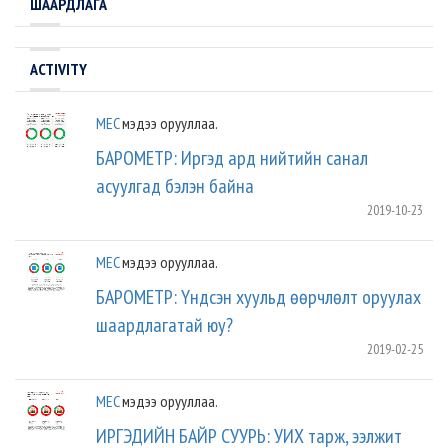
ШААРДЛАГА
ACTIVITY
MEC
мэдээ орууллаа.
БАРОМЕТР: Иргэд ард нийтийн санал
асуулгад бэлэн байна
2019-10-23
MEC
мэдээ орууллаа.
БАРОМЕТР: Үндсэн хуульд өөрчлөлт оруулах
шаардлагатай юу?
2019-02-25
MEC
мэдээ орууллаа.
ИРГЭДИЙН БАЙР СУУРЬ: УИХ тарж, ээлжит