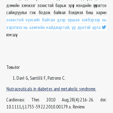
дэмийн хэмжээг зохистой барьж эрүүл мэндийн үзүүлэлтээ
сайжруулъя гэж бодож байвал бэлдмэл биш харин
зохистой хүнсийг байгал дээр орших хэлбэрээр нь
хэрэглэх нь хамгийн найдвартай, үр дүнтэй арга
юм шүү.
Товьёог
Davì G, Santilli F, Patrono C.
Nutraceuticals in diabetes and metabolic syndrome.
Cardiovasc Ther. 2010 Aug;28(4):216-26. doi:
10.1111/j.1755-5922.2010.00179.x. Review.