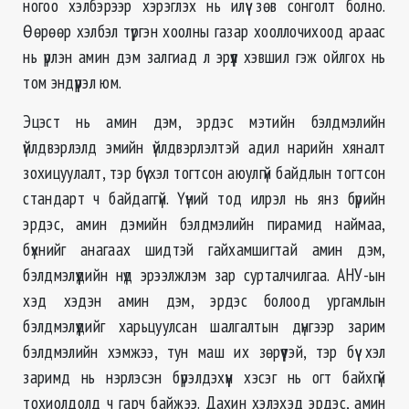
ногоо хэлбэрээр хэрэглэх нь илүү зөв сонголт болно.
Өөрөөр хэлбэл түргэн хоолны газар хооллочихоод араас
нь үрлэн амин дэм залгиад л эрүүл хэвшил гэж ойлгох нь
том эндүүрэл юм.
Эцэст нь амин дэм, эрдэс мэтийн бэлдмэлийн
үйлдвэрлэлд эмийн үйлдвэрлэлтэй адил нарийн хяналт
зохицуулалт, тэр бүү хэл тогтсон аюулгүй байдлын тогтсон
стандарт ч байдаггүй. Үүний тод илрэл нь янз бүрийн
эрдэс, амин дэмийн бэлдмэлийн пирамид наймаа,
бүхнийг анагаах шидтэй гайхамшигтай амин дэм,
бэлдмэлүүдийн нүд эрээлжлэм зар сурталчилгаа. АНУ-ын
хэд хэдэн амин дэм, эрдэс болоод ургамлын
бэлдмэлүүдийг харьцуулсан шалгалтын дүнгээр зарим
бэлдмэлийн хэмжээ, тун маш их зөрүүтэй, тэр бүү хэл
заримд нь нэрлэсэн бүрэлдэхүүн хэсэг нь огт байхгүй
тохиолдолд ч гарч байжээ. Дахин хэлэхэд эрдэс, амин