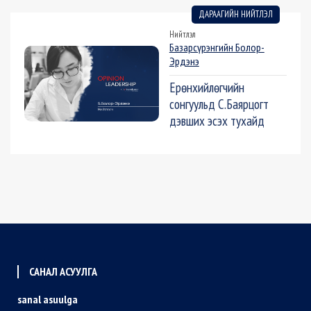
ДАРААГИЙН НИЙТЛЭЛ
Нийтлэл
Базарсүрэнгийн Болор-
Эрдэнэ
Ерөнхийлөгчийн
сонгуульд С.Баярцогт
дэвших эсэх тухайд
САНАЛ АСУУЛГА
sanal asuulga