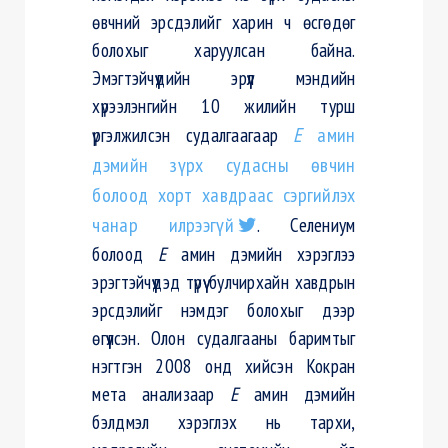
өвчний эрсдэлийг харин ч өсгөдөг
болохыг харуулсан байна.
Эмэгтэйчүүдийн эрүүл мэндийн
хүрээлэнгийн 10 жилийн турш
үргэлжилсэн судалгаагаар
Е
амин
дэмийн зүрх судасны өвчин
болоод хорт хавдраас сэргийлэх
чанар илрээгүй
. Селениум
болоод
Е
амин дэмийн хэрэглээ
эрэгтэйчүүдэд түрүү булчирхайн хавдрын
эрсдэлийг нэмдэг болохыг дээр
өгүүлсэн. Олон судалгааны баримтыг
нэгтгэн 2008 онд хийсэн Кокран
мета анализаар
Е
амин дэмийн
бэлдмэл хэрэглэх нь тархи,