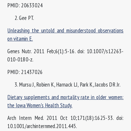
PMID: 20633024
Gee PT.
Unleashing the untold and misunderstood observations
on vitamin E.
Genes Nutr. 2011 Feb;6(1):5-16. doi: 10.1007/s12263-
010-0180-z.
PMID: 21437026
Mursu J, Robien K, Harnack LJ, Park K, Jacobs DR Jr.
Dietary supplements and mortality rate in older women:
the Iowa Women's Health Study.
Arch Intern Med. 2011 Oct 10;171(18):1625-33. doi:
10.1001/archinternmed.2011.445.