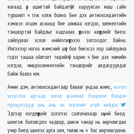
яагаад үр ашигтай байдаггүйг харуулсан маш сайн
туршилт ч гэж хэлж болно. Бие дэх антиоксидантийн
хэмжээ огцом өсөхөд бие аливаа нэгдэл, элементийн
тэнцвэртэй байдлыг хадгалах үүднээс илүүдлийг биеэс
зайлуулах эсвэл нийлэгжүүлэхээ зогсоодог байна.
Ингэхээр ногоо жимсний шүүс бол биеэсээ хор зайлуулна
гэдэг ташаа ойлголт төдийгүй харин ч бие дэх химийн
нэгдэл, микроэлементийн тэнцвэрийг алдагдуулдаг
байж болох юм.
Амин дэм, антиоксидантаар баялаг ундаа жимс,
ногоо
шүүслэх аргаар эсвэл шахмал бэлдмэл бэлдэх
процессууд аль аль нь эслэгийг үгүй хийдэг.
Эдгээр нэгдлүүдийг эслэгээс салгачихаар хүний биед
шингэж боловсрох чадвар, шинж чанар нь өөрчлөгдөх
учир биед шингэх арга зам, төлөв нь ч бас өөрчлөгдөнө.