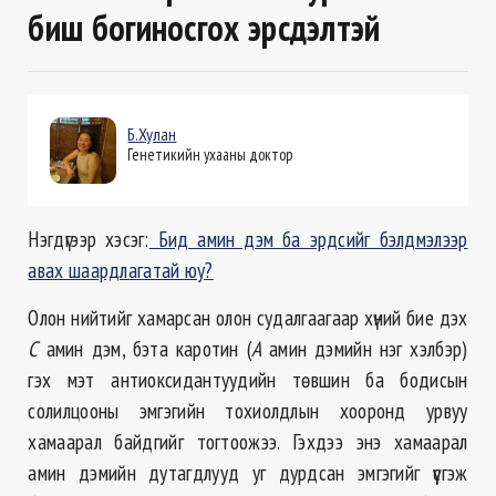
биш богиносгох эрсдэлтэй
Б.Хулан
Генетикийн ухааны доктор
Нэгдүгээр хэсэг:
Бид амин дэм ба эрдсийг бэлдмэлээр
авах шаардлагатай юу?
Олон нийтийг хамарсан олон судалгаагаар хүний бие дэх
С
амин дэм, бэта каротин (
А
амин дэмийн нэг хэлбэр)
гэх мэт антиоксидантуудийн төвшин ба бодисын
солилцооны эмгэгийн тохиолдлын хооронд урвуу
хамаарал байдгийг тогтоожээ. Гэхдээ энэ хамаарал
амин дэмийн дутагдлууд уг дурдсан эмгэгийг үүсгэж