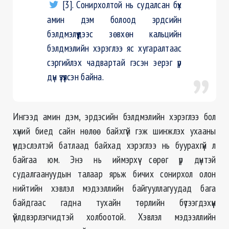
[3]. Сонирхолтой нь судалсан бүх
амин дэм болоод эрдсийн
бэлдмэлүүдээс зөвхөн кальцийн
бэлдмэлийн хэрэглээ яс хугаралтаас
сэргийлэх чадвартай гэсэн эерэг үр
дүн үзүүлсэн байна.
Ингээд амин дэм, эрдэсийн бэлдмэлийн хэрэглээ бол
хүний биед сайн нөлөө байхгүй гэж шинжлэх ухааны
үндэслэлтэй батлаад байхад хэрэглээ нь буурахгүй л
байгаа юм. Энэ нь иймэрхүү сөрөг үр дүнтэй
судалгаануудын талаар ярьж бичих сонирхол олон
нийтийн хэвлэл мэдээллийн байгууллагуудад бага
байдгаас гадна тухайн төрлийн бүтээгдэхүүн
үйлдвэрлэгчидтэй холбоотой. Хэвлэл мэдээллийн