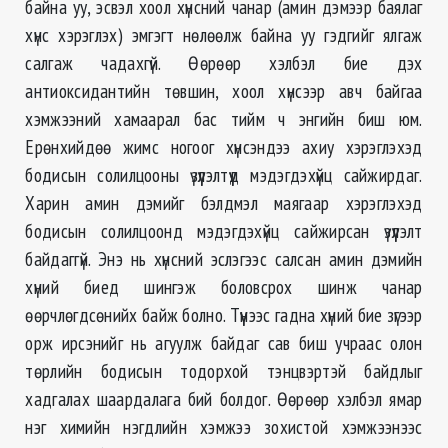
байна уу, эсвэл хоол хүнсний чанар (амин дэмээр баялаг
хүнс хэрэглэх) эмгэгт нөлөөлж байна уу гэдгийг ялгаж
салгаж чадахгүй. Өөрөөр хэлбэл бие дэх
антиоксидантийн төвшин, хоол хүнсээр авч байгаа
хэмжээний хамаарал бас тийм ч энгийн биш юм.
Ерөнхийдөө жимс ногоог хүнсэндээ ахиу хэрэглэхэд
бодисын солилцооны үзүүлэлтүүд мэдэгдэхүйц сайжирдаг.
Харин амин дэмийг бэлдмэл маягаар хэрэглэхэд
бодисын солилцоонд мэдэгдэхүйц сайжирсан үзүүлэлт
байдаггүй. Энэ нь хүнсний эслэгээс салсан амин дэмийн
хүний биед шингэж боловсрох шинж чанар
өөрчлөгдсөнийх байж болно. Түүнээс гадна хүний бие зүгээр
орж ирсэнийг нь агуулж байдаг сав биш учраас олон
төрлийн бодисын тодорхой тэнцвэртэй байдлыг
хадгалах шаардалага бий болдог. Өөрөөр хэлбэл ямар
нэг химийн нэгдлийн хэмжээ зохистой хэмжээнээс