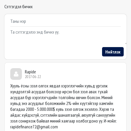
Сэтгэгдэл бичих
Example textarea
Нийтлэх
Rapide
2017-06-22
Хууль ёсны зээл олгох явдал хэрэглэгчийн хувьд үргэлж
хүндрэлтэй асуудал болсоор ирсэн бол зээл авах тухай
асуудал бүр хэрэглэгчдийн толгойны өвчин болсон. Миний
хувьд энэ асуудлыг боломжийн 2%-ийн хүүтэйгээр хамгийн
багадаа 2000 - 5.000.000$ хувь зээл олгож эхэллээ. Хэрэв та
айдас хүйдэсгүй, сэтгэлийн шаналгаагүй, аюулгүй санхүүгийн
зээл сонирхож байвал миний хаягаар холбогдоно уу. И-мэйл:
rapidefinance72@gmail.com