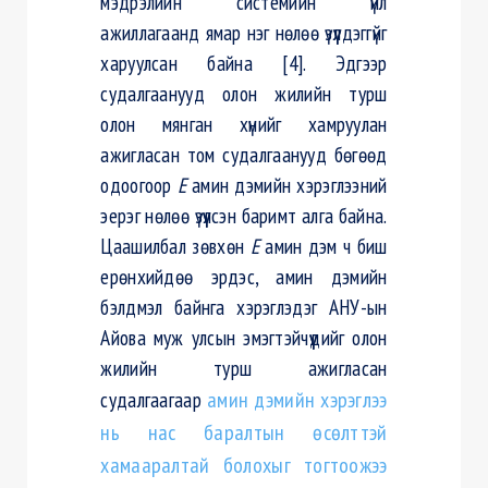
мэдрэлийн системийн үйл
ажиллагаанд ямар нэг нөлөө үзүүлдэггүйг
харуулсан байна [4]. Эдгээр
судалгаанууд олон жилийн турш
олон мянган хүнийг хамруулан
ажигласан том судалгаанууд бөгөөд
одоогоор
Е
амин дэмийн хэрэглээний
эерэг нөлөө үзүүлсэн баримт алга байна.
Цаашилбал зөвхөн
Е
амин дэм ч биш
ерөнхийдөө эрдэс, амин дэмийн
бэлдмэл байнга хэрэглэдэг АНУ-ын
Айова муж улсын эмэгтэйчүүдийг олон
жилийн турш ажигласан
судалгаагаар
амин дэмийн хэрэглээ
нь нас баралтын өсөлттэй
хамааралтай болохыг тогтоожээ