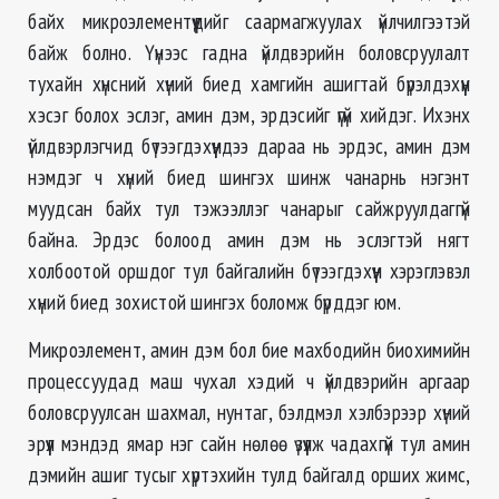
байх микроэлементүүдийг саармагжуулах үйлчилгээтэй
байж болно. Үүнээс гадна үйлдвэрийн боловсруулалт
тухайн хүнсний хүний биед хамгийн ашигтай бүрэлдэхүүн
хэсэг болох эслэг, амин дэм, эрдэсийг үгүй хийдэг. Ихэнх
үйлдвэрлэгчид бүтээгдэхүүндээ дараа нь эрдэс, амин дэм
нэмдэг ч хүний биед шингэх шинж чанарнь нэгэнт
муудсан байх тул тэжээллэг чанарыг сайжруулдаггүй
байна. Эрдэс болоод амин дэм нь эслэгтэй нягт
холбоотой оршдог тул байгалийн бүтээгдэхүүн хэрэглэвэл
хүний биед зохистой шингэх боломж бүрддэг юм.
Микроэлемент, амин дэм бол бие махбодийн биохимийн
процессуудад маш чухал хэдий ч үйлдвэрийн аргаар
боловсруулсан шахмал, нунтаг, бэлдмэл хэлбэрээр хүний
эрүүл мэндэд ямар нэг сайн нөлөө үзүүлж чадахгүй тул амин
дэмийн ашиг тусыг хүртэхийн тулд байгалд орших жимс,