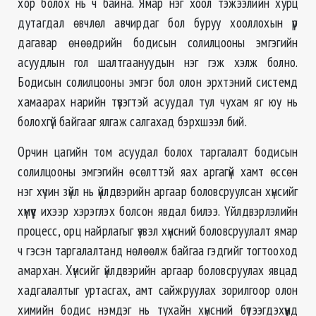
хор болох нь ч байна. Ямар нэг хоол тэжээлийн хурц
дутагдал өвчлөл авчирдаг бол буруу хооллохын үр
дагавар өнөөдрийн бодисын солилцооны эмгэгийн
асуудлын гол шалтгаануудын нэг гэж хэлж болно.
Бодисын солилцооны эмгэг бол олон эрхтэний системд
хамаарах нарийн түвэгтэй асуудал тул чухам яг юу нь
болохгүй байгааг ялгаж салгахад бэрхшээл бий.
Орчин цагийн том асуудал болох таргалалт бодисын
солилцооны эмгэгийн өсөлттэй яах аргагүй хамт өссөн
нэг хүчин зүйл нь үйлдвэрийн аргаар боловсруулсан хүнсийг
хүмүүс ихээр хэрэглэх болсон явдал билээ. Үйлдвэрлэлийн
процесс, орц найрлагыг үзвэл хүнсний боловсруулалт ямар
ч гэсэн таргалалтанд нөлөөлж байгаа гэдгийг тогтооход
амархан. Хүнсийг үйлдвэрийн аргаар боловсруулах явцад
хадгалалтыг уртасгах, амт сайжруулах зорилгоор олон
химийн бодис нэмдэг нь тухайн хүнсний бүтээгдэхүүнд