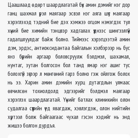
Цаашлаад өдөрт шаардлагатай бүх амин дэмийг нэг дор
ганц шахмал үрэл маягаар эсвэл нэг аяга шүүс маягаар
хэрэглэхэд тэдний бие дэх хэмжээ огцом нэмэгдэх тул
хүний бие химийн тэнцвэр хадгалах үүднээс шингээлгүй
гадагшлуулдаг байж болно. Тиймээс хэрэгцээтэй амин
дэм, эрдэс, антиоксидантаа байгалын хэлбэрээр нь бус
янз бүрийн аргаар боловсруулж бэлдмэл, шахамал,
нунтаг, зутан болгосон бол танд ямар нэг ашиг тус
болохгүй зүгээр л мөнгөний гарз болно гэж ойлгож болох
нь ээ. Харин амин дэмийн хурц дутагдлын улмаас
өвчилсөн тохиолдолд эдгээрийг бэлдмэл маягаар
хэрэглэх шаардлагатай. Үүнийг батлах клиникийн олон
судалгаа сүүлийн үед явагдаж, хэвлэгдэж, олон нийтийн
хүртээл болж байгаагаас чухал гэсэн хэдийг нь энд
жишээ болгон дурдъя.