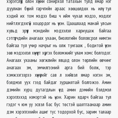
хэрэгслүүд олон хүний сонирхол татахын тулд ямар нэг
дуулиан бүхий гарчгийн араас хөөцөлдөх нь илүү тул
хэдий их том мэдээ биш ч ийм чухал мэдээ, мэдлэг
нийтлэгдэхгүй хоцордог нь үнэн. Цаашлаад манай улсын
хувьд эрүүл мэндийн мэдээлэл хариуцаж байгаа
сэтгүүлчдийн анагаах ухаан, биологийн боловсрол нимгэн
байгаа тул учир начрыг нь олж тунгааж , бодитой үнэн
зөв мэдээлэл хүмүүст хүргэх боломжийг улам хомс болгодог.
Анагаах ухааны хөгжлийн явцад олон төрлийн өвчинг
анагаах эм, эмчилгээний арга бий болж, тэр
хэмжээгээрээ хүмүүсийг сав л хийвэл ямар нэгэн эм,
бэлдмэл уух гээд байдаг зуршилтай болгожээ. Амин
дэмийн хурц дутагдлын үед амин дэмийн бэлдмэл
хэрэглэхэд нэмэртэй нь үнэн. Харин ядарч байгаа тул
гэдэг ч юм уу эсвэл бас бус төстэй шалтгаанаар амин
дэм хэрэглэхийн ашиг тус тодорхой бус, зарим талаар