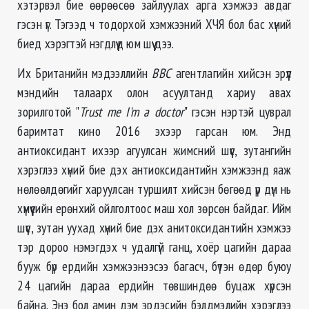
хэтэрвэл бие өөрөөсөө зайлуулах арга хэмжээ авдаг
гэсэн үг. Тэгээд ч тодорхой хэмжээний ХЧЯ бол бас хүний
биед хэрэгтэй нэгдлүүд юм шүү дээ.
Их Британийн мэдээллийн
BBC
агентлагийн хийсэн эрүүл
мэндийн талаарх олон асуултанд хариу авах
зорилготой "
Trust me I'm a doctor
" гэсэн нэртэй цуврал
баримтат кино 2016 эхээр гарсан юм. Энд
антиоксидант ихээр агуулсан жимсний шүүс, зутангийн
хэрэглээ хүний бие дэх антиоксидантийн хэмжээнд яаж
нөлөөлдөгийг харуулсан туршилт хийсэн бөгөөд үр дүн нь
хүмүүсийн ерөнхий ойлголтоос маш хол зөрсөн байдаг. Ийм
шүүс, зутан уухад хүний бие дэх анитоксидантийн хэмжээ
тэр дороо нэмэгдэх ч удалгүй ганц, хоёр цагийн дараа
бууж бүр ердийн хэмжээнээсээ багасч, бүтэн өдөр буюу
24 цагийн дараа ердийн төвшиндөө буцаж хүрсэн
байна. Энэ бол амин дэм эрдэсийн бэлдмэлийн хэрэглээ