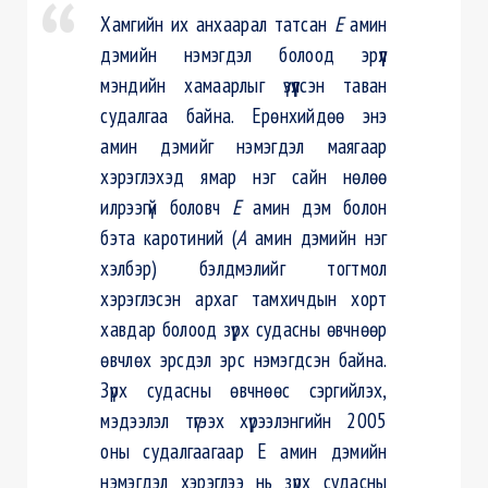
Хамгийн их анхаарал татсан
Е
амин
дэмийн нэмэгдэл болоод эрүүл
мэндийн хамаарлыг үзүүлсэн таван
судалгаа байна. Ерөнхийдөө энэ
амин дэмийг нэмэгдэл маягаар
хэрэглэхэд ямар нэг сайн нөлөө
илрээгүй боловч
Е
амин дэм болон
бэта каротиний (
А
амин дэмийн нэг
хэлбэр) бэлдмэлийг тогтмол
хэрэглэсэн архаг тамхичдын хорт
хавдар болоод зүрх судасны өвчнөөр
өвчлөх эрсдэл эрс нэмэгдсэн байна.
Зүрх судасны өвчнөөс сэргийлэх,
мэдээлэл түгээх хүрээлэнгийн 2005
оны судалгаагаар Е амин дэмийн
нэмэгдэл хэрэглээ нь зүрх судасны