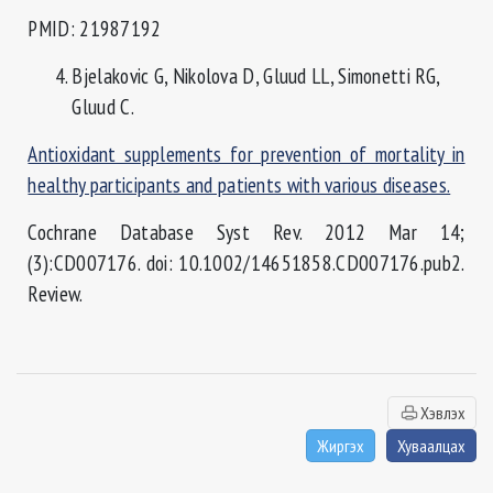
PMID: 21987192
Bjelakovic G, Nikolova D, Gluud LL, Simonetti RG,
Gluud C.
Antioxidant supplements for prevention of mortality in
healthy participants and patients with various diseases.
Cochrane Database Syst Rev. 2012 Mar 14;
(3):CD007176. doi: 10.1002/14651858.CD007176.pub2.
Review.
Хэвлэх
Жиргэх
Хуваалцах