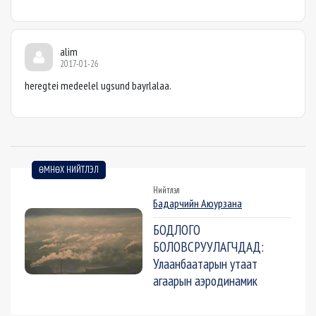
alim
2017-01-26
heregtei medeelel ugsund bayrlalaa.
ӨМНӨХ НИЙТЛЭЛ
Нийтлэл
Бадарчийн Аюурзана
БОДЛОГО
БОЛОВСРУУЛАГЧДАД:
Улаанбаатарын утаат
агаарын аэродинамик