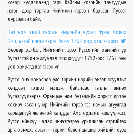
хөзөр худалдаанд гарч байсны хөзрийн тамгуудын
нэгэн дээр гартаа Нийгмийн гэрээ-г барьсан Руссог
дүрсэлсэн байв.
Энэ ном түүний сурган хүмүүжлийн чухал бүтээл болох
Эмиль-тэй нэгэн зэрэг буюу 1762 онд хэвлэгджээ.
Өөрөөр хэлбэл, Нийгмийн гэрээ Руссогийн хамгийн үр
бүтээлтэй он жилүүдэд тооцогддог 1752-оос 1762 оны
үед хамрагддаг гэсэн үг.
Руссо, энэ номоороо улс төрийн нарийн эмзэг асуудлыг
хөндсөн гэдгээ мэдэж байснаас гадна өмнөх
бүтээлүүдээрээ Францын ном бүтээлийн хоригт өртөн
хохирч явсан учир Нийгмийн гэрээ-гээ номын агуулгад
харьцангуй чөлөөтэй ханддаг Амстердамд хэвлүүлжээ.
Руссо ийнхүү чадах чинээгээрээ урьдчилан сэргийлэх
арга хэмжээ авсан ч төрийг болон шашны хийдийг хурц