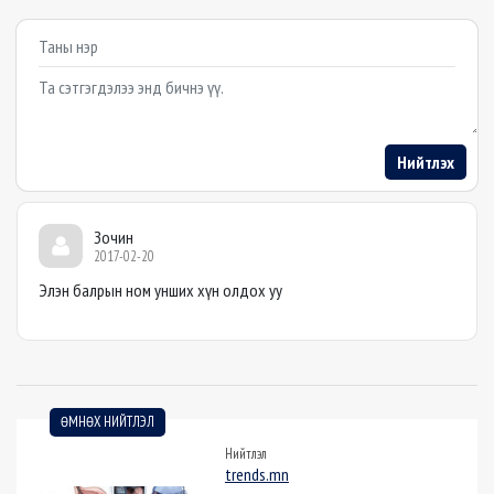
Example textarea
Нийтлэх
Зочин
2017-02-20
Элэн балрын ном унших хүн олдох уу
ӨМНӨХ НИЙТЛЭЛ
Нийтлэл
trends.mn