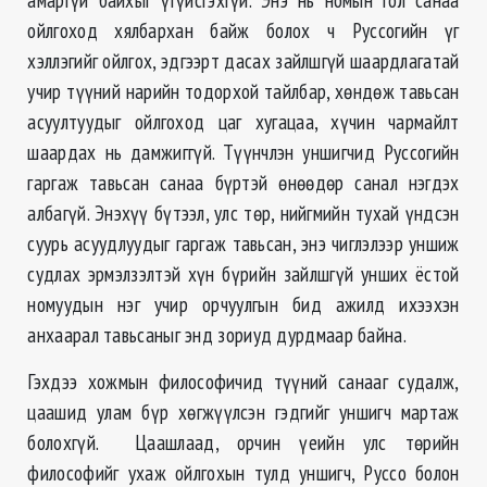
ойлгоход хялбархан байж болох ч Руссогийн үг
хэллэгийг ойлгох, эдгээрт дасах зайлшгүй шаардлагатай
учир түүний нарийн тодорхой тайлбар, хөндөж тавьсан
асуултуудыг ойлгоход цаг хугацаа, хүчин чармайлт
шаардах нь дамжиггүй. Түүнчлэн уншигчид Руссогийн
гаргаж тавьсан санаа бүртэй өнөөдөр санал нэгдэх
албагүй. Энэхүү бүтээл, улс төр, нийгмийн тухай үндсэн
суурь асуудлуудыг гаргаж тавьсан, энэ чиглэлээр уншиж
судлах эрмэлзэлтэй хүн бүрийн зайлшгүй унших ёстой
номуудын нэг учир орчуулгын бид ажилд ихээхэн
анхаарал тавьсаныг энд зориуд дурдмаар байна.
Гэхдээ хожмын философичид түүний санааг судалж,
цаашид улам бүр хөгжүүлсэн гэдгийг уншигч мартаж
болохгүй. Цаашлаад, орчин үеийн улс төрийн
философийг ухаж ойлгохын тулд уншигч, Руссо болон