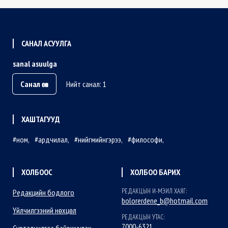
САНАЛ АСУУЛГА
sanal asuulga
Санал өгөх
Нийт санал: 1
ХАШТАГУУД
ном
ардчилал
нийгмийнгэрээ
философи
ХОЛБООС
ХОЛБОО БАРИХ
РЕДАКЦЫН И-МЭИЛ ХАЯГ:
Редакцийн бодлого
bolorerdene_b@hotmail.com
Үйлчилгээний нөхцөл
РЕДАКЦЫН УТАС:
7000-6321