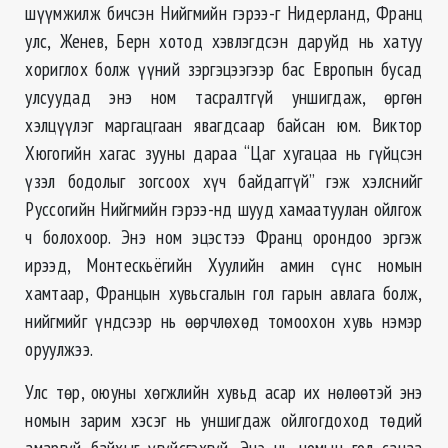
шүүмжилж бичсэн Нийгмийн гэрээ-г Нидерланд, Франц
улс, Женев, Берн хотод хэвлэгдсэн даруйд нь хатуу
хориглох болж үүний зэргэцээгээр бас Европын бусад
улсуудад энэ ном тасралтгүй уншигдаж, өргөн
хэлцүүлэг маргацгаан явагдсаар байсан юм. Виктор
Хюгогийн хагас зууны дараа “Цаг хугацаа нь гүйцсэн
үзэл бодолыг зогсоох хүч байдаггүй” гэж хэлснийг
Руссогийн Нийгмийн гэрээ-нд шууд хамаатуулан ойлгож
ч болохоор. Энэ ном эцэстээ Франц орондоо эргэж
ирээд, Монтескьёгийн Хуулийн амин сүнс номын
хамтаар, Францын хувьсгалын гол гарын авлага болж,
нийгмийг үндсээр нь өөрчлөхөд томоохон хувь нэмэр
оруулжээ.
Улс төр, оюуны хөгжлийн хувьд асар их нөлөөтэй энэ
номын зарим хэсэг нь уншигдаж ойлгогдоход төдий
амаргүй байхыг үгүйсгэхгүй. Энэ нь номын гол санаа