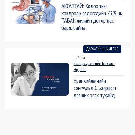
АЮУЛТАЙ: Ходоодны
хавдраар өвдөгсдийн 73% нь
ТАВАН жилийн дотор нас
барж байна
ДАРААГИЙН НИЙТЛЭЛ
Нийтлэл
Базарсүрэнгийн Болор-
Эрдэнэ
Ерөнхийлөгчийн
сонгуульд С.Баярцогт
дэвших эсэх тухайд