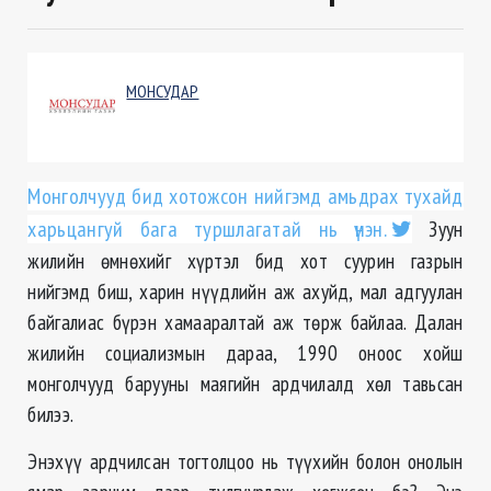
МОНСУДАР
Монголчууд бид хотожсон нийгэмд амьдрах тухайд
харьцангуй бага туршлагатай нь үнэн.
Зуун
жилийн өмнөхийг хүртэл бид хот суурин газрын
нийгэмд биш, харин нүүдлийн аж ахуйд, мал адгуулан
байгалиас бүрэн хамааралтай аж төрж байлаа. Далан
жилийн социализмын дараа, 1990 оноос хойш
монголчууд барууны маягийн ардчилалд хөл тавьсан
билээ.
Энэхүү ардчилсан тогтолцоо нь түүхийн болон онолын