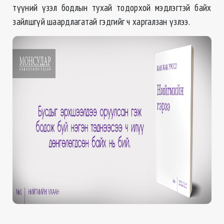
түүний үзэл бодлын тухай тодорхой мэдлэгтэй байх
зайлшгүй шаардлагатай гэдгийг ч харгалзан үзлээ.