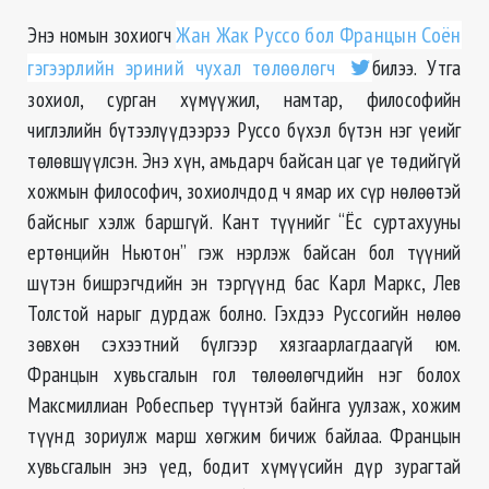
Энэ номын зохиогч
Жан Жак Руссо бол Францын Соён
гэгээрлийн эриний чухал төлөөлөгч
билээ. Утга
зохиол, сурган хүмүүжил, намтар, философийн
чиглэлийн бүтээлүүдээрээ Руссо бүхэл бүтэн нэг үеийг
төлөвшүүлсэн. Энэ хүн, амьдарч байсан цаг үе төдийгүй
хожмын философич, зохиолчдод ч ямар их сүр нөлөөтэй
байсныг хэлж баршгүй. Кант түүнийг “Ёс суртахууны
ертөнцийн Ньютон” гэж нэрлэж байсан бол түүний
шүтэн бишрэгчдийн эн тэргүүнд бас Карл Маркс, Лев
Толстой нарыг дурдаж болно. Гэхдээ Руссогийн нөлөө
зөвхөн сэхээтний бүлгээр хязгаарлагдаагүй юм.
Францын хувьсгалын гол төлөөлөгчдийн нэг болох
Максмиллиан Робеспьер түүнтэй байнга уулзаж, хожим
түүнд зориулж марш хөгжим бичиж байлаа. Францын
хувьсгалын энэ үед, бодит хүмүүсийн дүр зурагтай