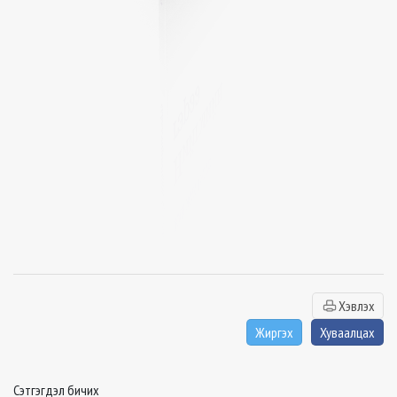
Хэвлэх
Жиргэх
Хуваалцах
Сэтгэгдэл бичих