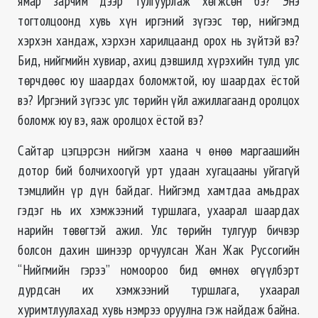
ямар зарчим дээр тулгуурлаж хөгжсөн бэ? Энэ
тогтолцоонд хувь хүн иргэний зүгээс төр, нийгэмд
хэрхэн хандаж, хэрхэн харилцаанд орох нь зүйтэй вэ?
Бид, нийгмийн хувиар, ахиц дэвшилд хүрэхийн тулд улс
төрчдөөс юу шаардах боломжтой, юу шаардах ёстой
вэ? Иргэний зүгээс улс төрийн үйл ажиллагаанд оролцох
боломж юу вэ, яаж оролцох ёстой вэ?
Сайтар цэгцэрсэн нийгэм хаана ч өнөө маргаашийн
дотор бий болчихоогүй урт удаан хугацааны уйгагүй
тэмцлийн үр дүн байдаг. Нийгэмд хамтдаа амьдрах
гэдэг нь их хэмжээний туршлага, ухаарал шаардах
нарийн төвөгтэй ажил. Улс төрийн тулгуур бичвэр
болсон дахин шинээр орчуулсан Жан Жак Руссогийн
“Нийгмийн гэрээ” номоороо бид өмнөх өгүүлбэрт
дурдсан их хэмжээний туршлага, ухаарал
хуримтлуулахад хувь нэмрээ оруулна гэж найдаж байна.