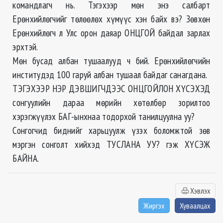
командлагч нь. Тэгэхээр мөн энэ салбарт
Ерөнхийлөгчийг төлөөлөх хүмүүс хэн байх вэ? Зөвхөн
Ерөнхийлөгч л Улс орон даяар ОНЦГОЙ байдал зарлах
эрхтэй.
Мөн бусад албан тушаалууд ч бий. Ерөнхийлөгчийн
институдэд 100 гаруй албан тушаал байдаг санагдана.
ТЭГЭХЭЭР НЭР ДЭВШИГЧДЭЭС ОНЦГОЙЛОН ХҮСЭХЭД
сонгуулийн дараа мөрийн хөтөлбөр зорилтоо
хэрэгжүүлэх БАГ-ынхнаа тодорхой танилцуулна уу?
Сонгогчид биднийг харьцуулж үзэх боломжтой зөв
мэргэн сонголт хийхэд ТУСЛАНА УУ? гэж ХҮСЭЖ
БАЙНА.
Хэвлэх
Жиргэх
Хуваалцах