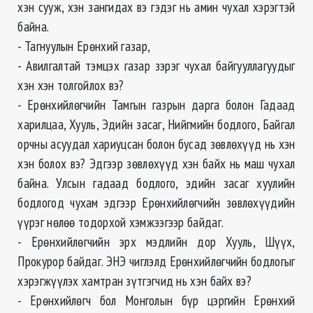
хэн сууж, хэн зангидах вэ гэдэг нь амин чухал хэрэгтэй
байна.
- Тагнуулын Ерөнхий газар,
- Авилгалтай тэмцэх газар зэрэг чухал байгууллагуудыг
хэн хэн толгойлох вэ?
- Ерөнхийлөгчийн Тамгын газрын дарга болон Гадаад
харилцаа, Хууль, Эдийн засаг, Нийгмийн бодлого, Байгал
орчны асуудал хариуцсан болон бусад зөвлөхүүд нь хэн
хэн болох вэ? Эдгээр зөвлөхүүд хэн байх нь маш чухал
байна. Улсын гадаад бодлого, эдийн засаг хуулийн
бодлогод чухам эдгээр Ерөнхийлөгчийн зөвлөхүүдийн
үүрэг нөлөө тодорхой хэмжээгээр байдаг.
- Ерөнхийлөгчийн эрх мэдлийн дор Хууль, Шүүх,
Прокурор байдаг. ЭНЭ чиглэлд Ерөнхийлөгчийн бодлогыг
хэрэгжүүлэх хамтран зүтгэгчид нь хэн байх вэ?
- Ерөнхийлөгч бол Монголын бүр цэргийн Ерөнхий