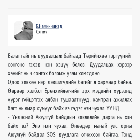
Б.Наминчимэд
Сэтгүүлч
Балаг гайг нь дуудалцаж байгаад Төрийнхөө тэргүүнийг
сонгоно гэхэд нэн хэцүү болов. Дуудалцах хэрээр
хэнийг нь ч сонгох боломж улам хомсдоно.
Одоо зөвхөн нэр дэвшигчдийн багийг л хармаар байна.
Өөрөөр хэлбэл Ерөнхийлөгчийн эрх мэдлийн хүрээнд
үүрэг гүйцэтгэх албан тушаалтнууд, хамтран ажиллах
багт нь ямар хүмүүс байх вэ гэдэг нэн чухал. ҮҮНД,
- Үндэсний Аюулгүй байдлын зөвлөлийн дарга нь хэн
байх вэ? Энэ нэн чухал. Өнөөдөр мана
й улс орны
Аюулгүй байдал SOS дуудлага өгчихсөн байгаа. Тэнд