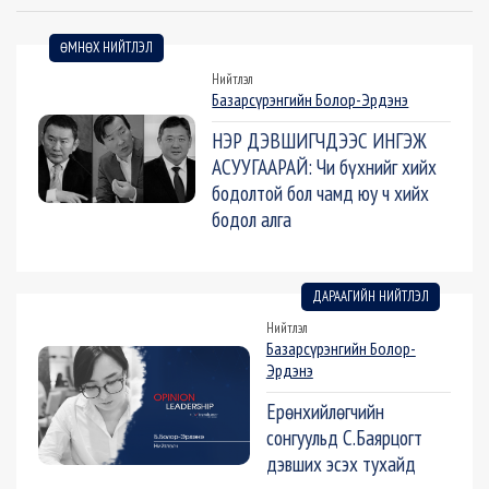
ӨМНӨХ НИЙТЛЭЛ
Нийтлэл
Базарсүрэнгийн Болор-Эрдэнэ
НЭР ДЭВШИГЧДЭЭС ИНГЭЖ
АСУУГААРАЙ: Чи бүхнийг хийх
бодолтой бол чамд юу ч хийх
бодол алга
ДАРААГИЙН НИЙТЛЭЛ
Нийтлэл
Базарсүрэнгийн Болор-
Эрдэнэ
Ерөнхийлөгчийн
сонгуульд С.Баярцогт
дэвших эсэх тухайд