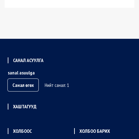
САНАЛ АСУУЛГА
sanal asuulga
Санал өгөх
Нийт санал: 1
ХАШТАГУУД
ХОЛБООС
ХОЛБОО БАРИХ