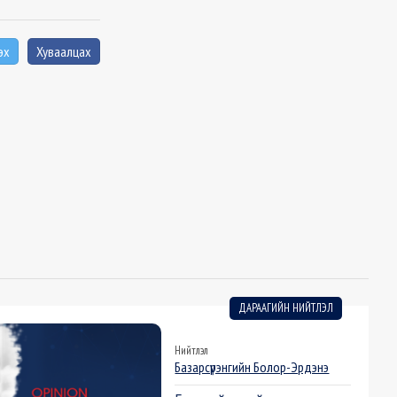
эх
Хуваалцах
ДАРААГИЙН НИЙТЛЭЛ
Нийтлэл
Базарсүрэнгийн Болор-Эрдэнэ