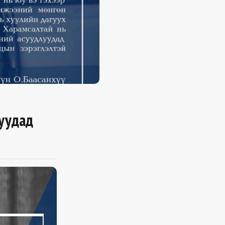
уудад