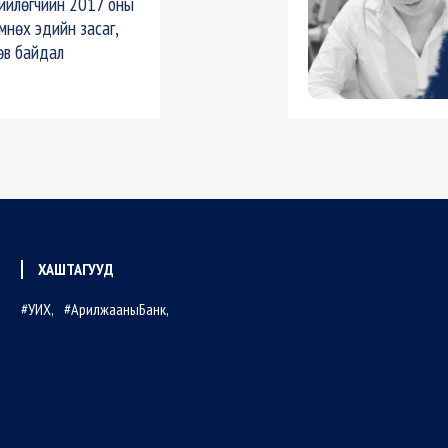
ийлөгчийн 2017 оны
мнөх эдийн засаг,
өв байдал
ХАШТАГУУД
УИХ
АрилжааныБанк