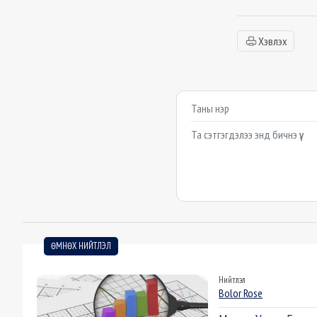
Хэвлэх
Сэтгэгдэл бичих
Example textarea
ӨМНӨХ НИЙТЛЭЛ
Нийтлэл
Bolor Rose