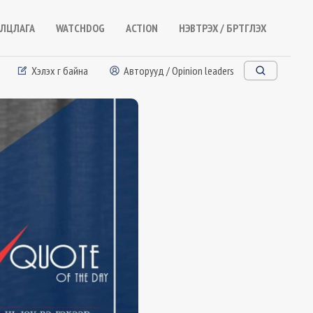
ЛЦЛАГА
WATCHDOG
ACTION
НЭВТРЭХ / БҮРТГҮҮЛЭХ
Хэлэх үг байна
Авторууд / Opinion leaders