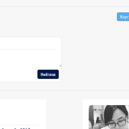
Жирг
Нийтлэх