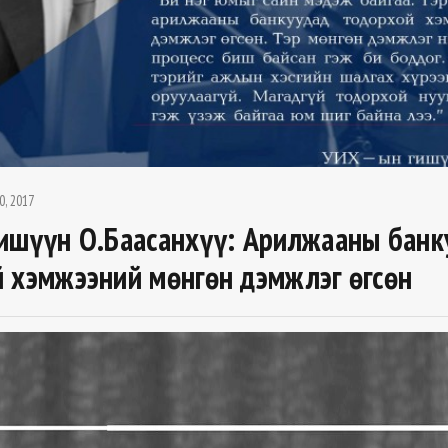
0, 2017
ишүүн О.Баасанхүү: Арилжааны банк
 хэмжээний мөнгөн дэмжлэг өгсөн