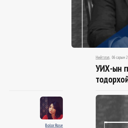
Нийтлэл
06 сарын 2
УИХ-ын г
тодорхой
Bolor Rose