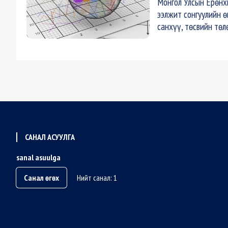
Монгол Улсын Ерөнх
ээлжит сонгуулийн ө
санхүү, төсвийн төл
САНАЛ АСУУЛГА
sanal asuulga
Санал өгөх
Нийт санал: 1