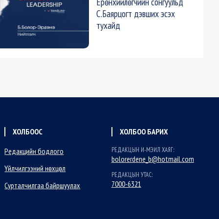
Ерөнхийлөгчийн сонгуульд
С.Баярцогт дэвших эсэх
тухайд
ХОЛБООС
ХОЛБОО БАРИХ
РЕДАКЦЫН И-МЭИЛ ХАЯГ:
Редакцийн бодлого
bolorerdene_b@hotmail.com
Үйлчилгээний нөхцөл
РЕДАКЦЫН УТАС:
7000-6321
Сурталчилгаа байршуулах