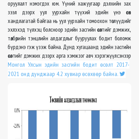
оруулалт нэмэгдэх юм. Үүний хажуугаар дэлхийн зах
зээл дээрх уул уурхайн түүхий эдийн үнэ өсөх
хандлагатай байгаа нь уул уурхайн томоохон төслүүдийг
эхлэхэд түлхэц болсноор эдийн засгийн өсөлтийг дэмжих,
төлбөрийн тэнцлийн алдагдлыг бууруулах бодит боломж
бүрдэнэ гэж үзэж байна. Дунд хугацаанд эдийн засгийн
өсөлтийг дэмжих дээрх арга хэмжээг авч хэрэгжүүлсэнээр
Монгол Улсын эдийн засгийн бодит өсөлт 2017-
2021 онд дунджаар 4.2 хувиар өсөхөөр байна.