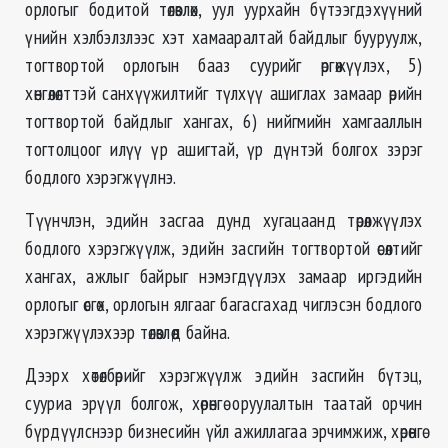
орлогыг бодитой төлөвлөх, уул уурхайн бүтээгдэхүүний
үнийн хэлбэлзлээс хэт хамааралтай байдлыг бууруулж,
тогтвортой орлогын бааз суурийг өргөжүүлэх, 5)
хөнгөлөлттэй санхүүжилтийг түлхүү ашиглах замаар өрийн
тогтвортой байдлыг хангах, 6) нийгмийн хамгааллын
тогтолцоог илүү үр ашигтай, үр дүнтэй болгох зэрэг
бодлого хэрэгжүүлнэ.
Түүнчлэн, эдийн засгаа дунд хугацаанд төрөлжүүлэх
бодлого хэрэгжүүлж, эдийн засгийн тогтвортой өсөлтийг
хангах, ажлыг байрыг нэмэгдүүлэх замаар иргэдийн
орлогыг өсгөх, орлогын ялгааг багасгахад чиглэсэн бодлого
хэрэгжүүлэхээр төлөвлөөд байна.
Дээрх хөтөлбөрийг хэрэгжүүлж эдийн засгийн бүтэц,
сууриа эрүүл болгож, хөрөнгө оруулалтын таатай орчин
бүрдүүлснээр бизнесийн үйл ажиллагаа эрчимжиж, хөрөнгө