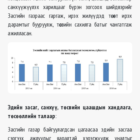
санхүүжүүлэх харилцааг бүрэн зогсоох шийдвэрийг
Засгийн газраас гаргаж, ирэх жилүүдэд төсөвт ирэх
дарамтыг бууруулж, төсвийн сахилга батыг чангатгаж
ажилласан.
Эдийн засаг, санхүү, төсвийн цаашдын хандлага,
төсөөллийн талаар
:
Засгийн газар байгуулагдсан цагаасаа эдийн засгаа
сэргээх ажлуудыг яаралтай хэрэгжүүлж уналтыг