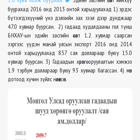
1.0 хувь болж буурлаа.
буурахад 2016 онд 2013 онтой харьцуулахад 1) эрдэс
бүтээгдэхүүний үнэ дэлхийн зах зээл дээр дунджаар
47.0 хувиар буурсан. 2) гадаад худалдааны гол түнш
БНХАУ-ын эдийн засгийн өсөлт 1.2 хувиар саарсан
зэргээс үүдэн манай улсын экспорт 2016 онд 2014
онтой харьцуулахад 857 сая доллараар буюу 15.0
хувиар буурсан. 3) Гадаадын хөрөнгө оруулалтын хэмжээ
1.9 тэрбум доллараар буюу 93 хувиар багассан. 4) мөн
дотоод хүчин зүйлс нөлөөлсөн.