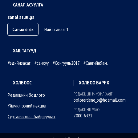
САНАЛ АСУУЛГА
sanal asuulga
Санал өгөх
Нийт санал: 1
ХАШТАГУУД
эдийнзасаг
санхүү
Сонгууль2017
СангийнЯам
ХОЛБООС
ХОЛБОО БАРИХ
РЕДАКЦЫН И-МЭИЛ ХАЯГ:
Редакцийн бодлого
bolorerdene_b@hotmail.com
Үйлчилгээний нөхцөл
РЕДАКЦЫН УТАС:
7000-6321
Сурталчилгаа байршуулах