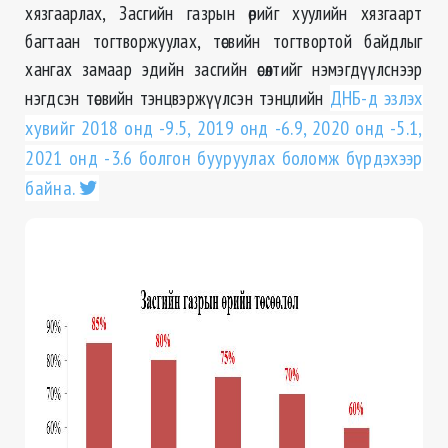
хязгаарлах, Засгийн газрын өрийг хуулийн хязгаарт
багтаан тогтворжуулах, төсвийн тогтвортой байдлыг
хангах замаар эдийн засгийн өсөлтийг нэмэгдүүлснээр
нэгдсэн төсвийн тэнцвэржүүлсэн тэнцлийн
ДНБ-д эзлэх
хувийг 2018 онд -9.5, 2019 онд -6.9, 2020 онд -5.1,
2021 онд -3.6 болгон бууруулах боломж бүрдэхээр
байна.