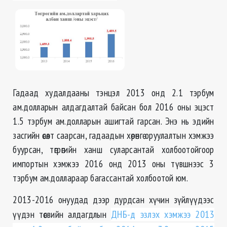
Гадаад худалдааны тэнцэл 2013 онд 2.1 тэрбум
ам.долларын алдагдалтай байсан бол 2016 оны эцэст
1.5 тэрбум ам.долларын ашигтай гарсан. Энэ нь эдийн
засгийн өсөлт саарсан, гадаадын хөрөнгө оруулалтын хэмжээ
буурсан, төгрөгийн ханш суларсантай холбоотойгоор
импортын хэмжээ 2016 онд 2013 оны түвшнээс 3
тэрбум ам.доллараар багассантай холбоотой юм.
2013-2016 онуудад дээр дурдсан хүчин зүйлүүдээс
үүдэн төсвийн алдагдлын
ДНБ-д эзлэх хэмжээ 2013