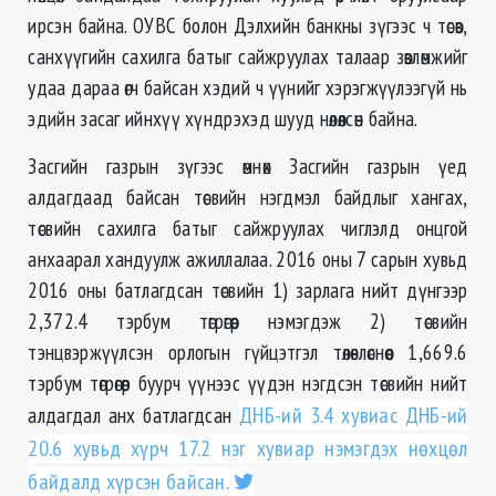
ирсэн байна. ОУВС болон Дэлхийн банкны зүгээс ч төсөв,
санхүүгийн сахилга батыг сайжруулах талаар зөвлөмжийг
удаа дараа өгч байсан хэдий ч үүнийг хэрэгжүүлээгүй нь
эдийн засаг ийнхүү хүндрэхэд шууд нөлөөлсөн байна.
Засгийн газрын зүгээс өмнөх Засгийн газрын үед
алдагдаад байсан төсвийн нэгдмэл байдлыг хангах,
төсвийн сахилга батыг сайжруулах чиглэлд онцгой
анхаарал хандуулж ажиллалаа. 2016 оны 7 сарын хувьд
2016 оны батлагдсан төсвийн 1) зарлага нийт дүнгээр
2,372.4 тэрбум төгрөгөөр нэмэгдэж 2) төсвийн
тэнцвэржүүлсэн орлогын гүйцэтгэл төлөвлөснөөс 1,669.6
тэрбум төгрөгөөр буурч үүнээс үүдэн нэгдсэн төсвийн нийт
алдагдал анх батлагдсан
ДНБ-ий 3.4 хувиас ДНБ-ий
20.6 хувьд хүрч 17.2 нэг хувиар нэмэгдэх нөхцөл
байдалд хүрсэн байсан.