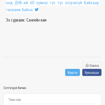
онд ДНБ-ий 60 хувиас тус тус хэтрэхгүй байхаар
төсөөлж байна.
Эх сурвалж: Сангийн яам
Хэвлэх
Жиргэх
Хуваалцах
Сэтгэгдэл бичих