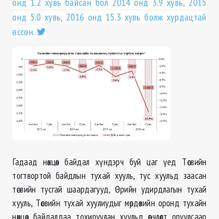
онд 1.2 хувь байсан бол 2014 онд 3.9 хувь, 2015
онд 5.0 хувь, 2016 онд 15.3 хувь болж хурдацтай
өссөн.
Гадаад нөхцөл байдал хүндэрч буй цаг үед Төсвийн
тогтвортой байдлын тухай хууль, тус хуульд заасан
төсвийн тусгай шаардагууд, Өрийн удирдлагын тухай
хууль, Төсвийн тухай хуулиудыг мөрдөхийн оронд тухайн
нөхцөл байдалдаа тохируулан хуульд өөрчлөлт оруулсаар