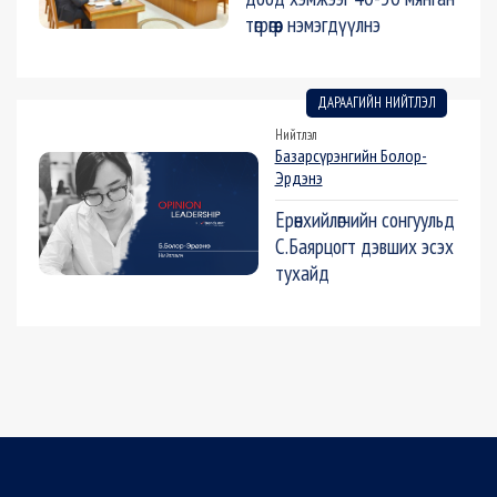
төгрөгөөр нэмэгдүүлнэ
ДАРААГИЙН НИЙТЛЭЛ
Нийтлэл
Базарсүрэнгийн Болор-
Эрдэнэ
Ерөнхийлөгчийн сонгуульд
С.Баярцогт дэвших эсэх
тухайд