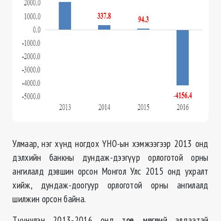
Улмаар, нэг хүнд ногдох ҮНО-ын хэмжээгээр 2013 онд
дэлхийн банкны дундаж-дээгүүр орлоготой орны
ангилалд дэвшин орсон Монгол Улс 2015 онд ухралт
хийж, дундаж-доогуур орлоготой орны ангилалд
шилжин орсон байна.
Түүнчлэн 2013-2016 онд төсөв, мөнгөний алдаатай