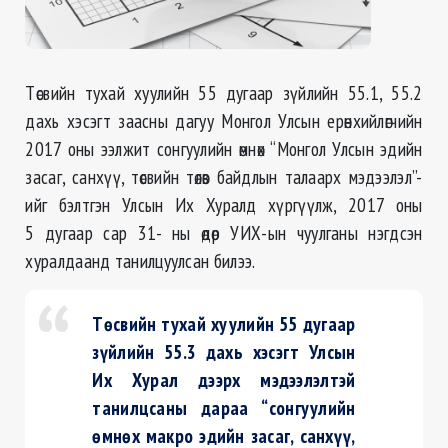
Төсвийн тухай хуулийн 55 дугаар зүйлийн 55.1, 55.2
дахь хэсэгт заасны дагуу Монгол Улсын ерөнхийлөгчийн
2017 оны ээлжит сонгуулийн өмнөх “Монгол Улсын эдийн
засаг, санхүү, төсвийн төлөв байдлын талаарх мэдээлэл”-
ийг бэлтгэн Улсын Их Хуралд хүргүүлж, 2017 оны
5 дугаар сар 31- ны өдөр УИХ-ын чуулганы нэгдсэн
хуралдаанд танилцуулсан билээ.
Төсвийн тухай хуулийн 55 дугаар
зүйлийн 55.3 дахь хэсэгт Улсын
Их Хурал дээрх мэдээлэлтэй
танилцсаны дараа “сонгуулийн
өмнөх макро эдийн засаг, санхүү,