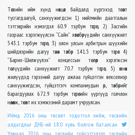
Төсвийн ийм хүнд нөхцөл байдалд хүргэхэд төсөвт
тусгагдаагүй, санхүүжигдсэн 1) нийгмийн даатгалын
тэтгэврийн нэмэгдэл 60.9 тэрбум төгрөг, 2) Засгийн
газраас хэрэгжүүлсэн “Сайн” хөтөлбөрүүдийн санхүүжилт
543.1 тэрбум төгрөг, 3) олон улсын арбитрын шүүхийн
шийдвэрийн дагуу төлөх төлбөр 141.5 тэрбум төгрөг 4)
“Барих-Шилжүүлэх” концессын төслөөр хэрэгжсэн
төслүүдийн санхүүжилт 70.7 тэрбум төгрөг, 5) өмнөх
жилүүдэд гэрээний дагуу ажлаа гүйцэтгэн векселиэр
санхүүжигдсэн, гүйцэтгэгч компаниудын өр, төлбөрийг
барагдуулах 672.9 тэрбум төгрөгийн үүргүүд голчлон
нөлөөлж, төсөвт их хэмжээний дарамт учруулсан.
Иймд 2016 оны төсөвт тодотгол хийж, төсвийн
алдагдлыг ДНБ-ий 18.0 хувь болгож баталсан.
Улмаар 2016 оны төсвийн гүйцэтгэлээр төсвийн