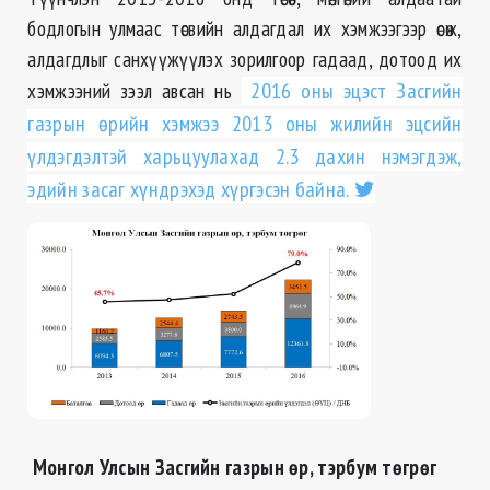
бодлогын улмаас төсвийн алдагдал их хэмжээгээр өсөж,
алдагдлыг санхүүжүүлэх зорилгоор гадаад, дотоод их
хэмжээний зээл авсан нь
2016 оны эцэст Засгийн
газрын өрийн хэмжээ 2013 оны жилийн эцсийн
үлдэгдэлтэй харьцуулахад 2.3 дахин нэмэгдэж,
эдийн засаг хүндрэхэд хүргэсэн байна.
Монгол Улсын Засгийн газрын өр, тэрбум төгрөг