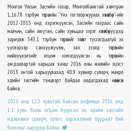
Монгол Улсын Засгийн газар, Монголбанктай хамтран
1,167.8 тэрбум төгрөгийн “Үнэ тогтворжуулах хөтөлбөр”-ийг
2012-2015 онд хэрэгжүүлсэн, Засгийн газраас сайн
малчин, сайн оюутан, сайн хувьцаа зэрэг хөтөлбөрүүдэд
зориулж 543.1 тэрбум төгрөгийг төсөвт тусгагдаагүй эх
үүсвэрээр санхүүжүүлж, зах зээлд төгрөгийн
нийлүүлэлтийг огцом нэмэгдүүлсэн нь төгрөгийн
ам.доллартай харьцах ханш 2016 оны жилийн эцэст
2013 онтой харьцуулахад 40.9 хувиар суларч, макро
эдийн засгийн тэнцвэрт байдал алдагдахад нөлөөлсөн
байна.
2013 онд 12.5 хувьтай байсан инфляци 2016 онд
1.1 хувь болж огцом буурсан нь эдийн засгийн
идэвхжил суларч, эрэлт, хэрэглээний бууралт бий
болсныг харуулж байна.