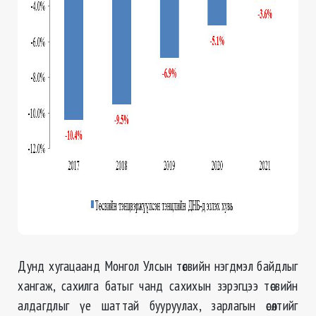
Дунд хугацаанд Монгол Улсын төсвийн нэгдмэл байдлыг
хангаж, сахилга батыг чанд сахихын зэрэгцээ төсвийн
алдагдлыг үе шаттай бууруулах, зарлагын өсөлтийг