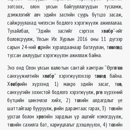
зогсоох, олон улсын байгууллагуудын тусламж,
дэмжлэгийг авч эдийн засгийн суурь бүтцээ засаж,
сайжруулахад чиглэсэн бодлого хэрэгжүүлж ажиллалаа.
Тухайлбал, “Эдийн засгийг сэргээх хөтөлбөр”-ийг
боловсруулж, Улсын Их Хурлын 2016 оны 11 дүгээр
сарын 24-ний өдрийн хуралдаанаар батлуулан, төлөвлөгөөнд
туссан ажлуудыг хэрэгжүүлэн ажиллаж байна.
Энэ онд Олон улсын валютын сантай хамтран “Өргөтгөсөн
санхүүжилтийн хөтөлбөр” хэрэгжүүлэхээр төлөвлөөд байна.
Хөтөлбөрийн хүрээнд 1) макро эдийн засаг, төсөв,
санхүүгийн зохистой бодлого хэрэгжүүлж, өргөн хүрээний
бүтцийн шинэчлэл хийх, 2) төсвийн алдагдлыг үе
шаттайгаар бууруулж, өрийн дарамтаас гарах, 3) төсвийн
урсгал болон хөрөнгийн зардлын үр ашгийг нэмэгдүүлж,
төсвийн сахилга бат, хариуцлагыг дээшлүүлэх, 4) төсвийн