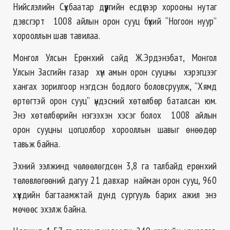
Нийслэлийн Сүхбаатар дүүргийн есдүгээр хорооны нутаг
дэвсгэрт 1008 айлын орон сууц бүхий “Ногоон нуур”
хорооллын шав тавилаа.
Монгол Улсын Ерөнхий сайд Ж.Эрдэнэбат, Монгол
Улсын Засгийн газар хүн амын орон сууцны хэрэгцээг
хангах зорилгоор нэгдсэн бодлого боловсруулж, “Хямд
өртөгтэй орон сууц” үндэсний хөтөлбөр баталсан юм.
Энэ хөтөлбөрийн нэгээхэн хэсэг болох 1008 айлын
орон сууцны цогцолбор хорооллын шавыг өнөөдөр
тавьж байна.
Эхний ээлжинд чөлөөлөгдсөн 3,8 га талбайд ерөнхий
төлөвлөгөөний дагуу 21 давхар найман орон сууц, 960
хүүхдийн багтаамжтай дунд сургууль барих ажил энэ
мөчөөс эхэлж байна.