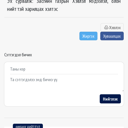
Эх сурвалж: Засгийн газрын Хэвлэл мэдээлэл, олон
нийттэй харилцах хэлтэс
Хэвлэх
Жиргэх
Хуваалцах
Сэтгэгдэл бичих
Example textarea
Нийтлэх
ӨМНӨХ НИЙТЛЭЛ