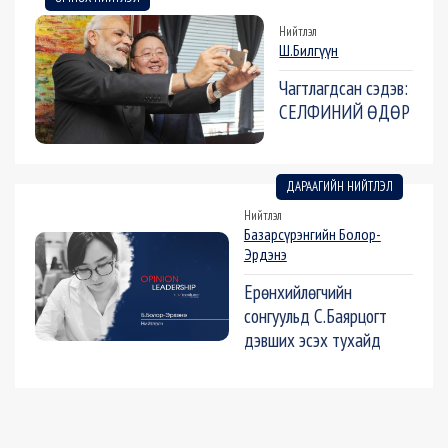
Нийтлэл
Ш.Билгүүн
Чагтлагдсан сэдэв:
СЕЛФИНИЙ ӨДӨР
ДАРААГИЙН НИЙТЛЭЛ
Нийтлэл
Базарсүрэнгийн Болор-
Эрдэнэ
Ерөнхийлөгчийн
сонгуульд С.Баярцогт
дэвших эсэх тухайд