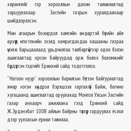
хөрөнгийг гэр хорооллын дахин төлөвлөлтөд
зарцуулахаар Засгийн газрын хуралдаанаар
шийдвэрлэсэн.
Мөн агаарын бохирдол хамгийн өндөртэй бүсийн айл
өрхүүд ипотекийн зээлд хамрагдахдаа хашааны газраа
үнэлж барьцаалаад урьдчилгаа төлбөргүйгээр одоо бэлэн
ашиглалтад орсон байруудад орж болох боломжийг
бүрдүүлсэн гэдгийг Ерөнхий сайд тодотголоо.
“Ногоон нуур” хорооллын барилгын бүтээн байгуулалтад
ямар нэгэн хүндрэл бэрхшээл гаргахгүй байж, богино
хугацаанд ашиглалтад оруулахад Монгол Улсын Засгийн
газар анхаарч ажиллана гээд Ерөнхий сайд
Ж.Эрдэнэбат 1008 айлын байрны түлхүүр гардуулах ёслол
дээр уулзахын ерөөл тавилаа.