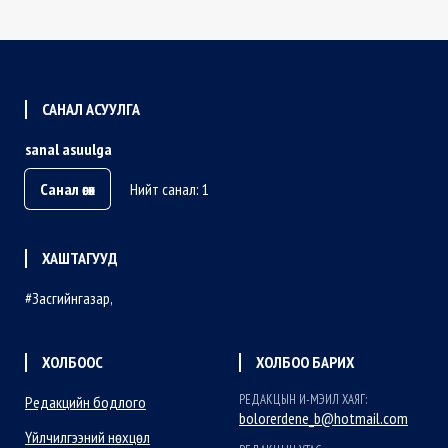
САНАЛ АСУУЛГА
sanal asuulga
Санал өгөх
Нийт санал: 1
ХАШТАГУУД
Засгийнгазар
ХОЛБООС
ХОЛБОО БАРИХ
РЕДАКЦЫН И-МЭИЛ ХАЯГ:
Редакцийн бодлого
bolorerdene_b@hotmail.com
Үйлчилгээний нөхцөл