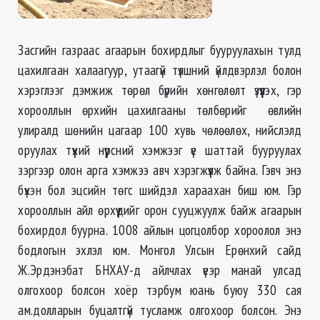
Засгийн газраас агаарын бохирдлыг бууруулахын тулд
цахилгаан халаагуур, утаагүй түлшний үйлдвэрлэл болон
хэрэглээг дэмжиж төрөл бүрийн хөнгөлөлт үзүүлэх, гэр
хорооллын өрхийн цахилгааны төлбөрийг өвлийн
улиралд шөнийн цагаар 100 хувь чөлөөлөх, нийслэлд
оруулах түүхий нүүрсний хэмжээг үе шаттай бууруулах
зэргээр олон арга хэмжээ авч хэрэгжүүлж байна. Гэвч энэ
бүхэн бол эцсийн төгс шийдэл хараахан биш юм. Гэр
хорооллын айл өрхүүдийг орон сууцжуулж байж агаарын
бохирдол буурна. 1008 айлын цогцолбор хороолол энэ
бодлогын эхлэл юм. Монгол Улсын Ерөнхий сайд
Ж.Эрдэнэбат БНХАУ-д айлчлах үеэр манай улсад
олгохоор болсон хоёр тэрбум юань буюу 330 сая
ам.долларын буцалтгүй тусламж олгохоор болсон. Энэ