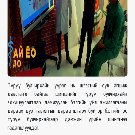
Түрүү булчирхайн үүрэг нь шээсний сүв агшиж
давсганд байгаа шингэнийг түрүү булчирхайн
зохицуулалтаар дамжуулан бэлгийн үйл ажиллагааны
дараах дур тавилтын дараа ялгарч буй эр бэлгийн эс
түрүү булчирхайгаар дамжин үрийн шингэнээ
гадагшлуулдаг.