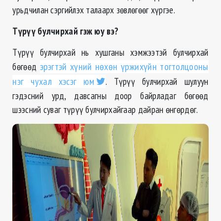
урьдчилан сэргийлэх талаарх зөвлөгөөг хүргэе.
Түрүү булчирхай гэж юу вэ?
Түрүү булчирхай нь хушганы хэмжээтэй булчирхай
бөгөөд
эрэгтэй хүний нөхөн үржихүйн тогтолцооны
нэг чухал хэсэг юм
. Түрүү булчирхай шулуун
гэдэсний урд, давсагны доор байрладаг бөгөөд
шээсний суваг түрүү булчирхайгаар дайран өнгөрдөг.