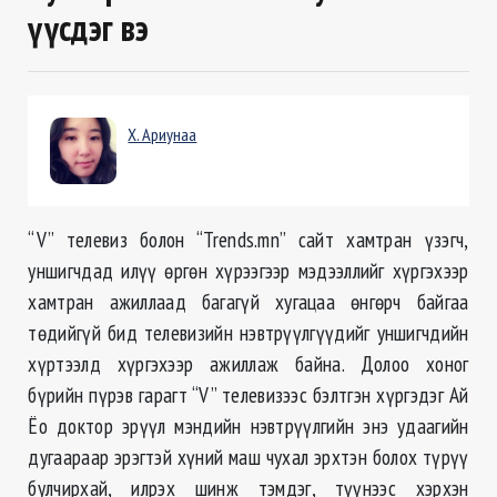
үүсдэг вэ
Х. Ариунаа
“V” телевиз болон “Trends.mn” сайт хамтран үзэгч,
уншигчдад илүү өргөн хүрээгээр мэдээллийг хүргэхээр
хамтран ажиллаад багагүй хугацаа өнгөрч байгаа
төдийгүй бид телевизийн нэвтрүүлгүүдийг уншигчдийн
хүртээлд хүргэхээр ажиллаж байна. Долоо хоног
бүрийн пүрэв гарагт “V” телевизээс бэлтгэн хүргэдэг Ай
Ёо доктор эрүүл мэндийн нэвтрүүлгийн энэ удаагийн
дугаараар эрэгтэй хүний маш чухал эрхтэн болох түрүү
булчирхай, илрэх шинж тэмдэг, түүнээс хэрхэн