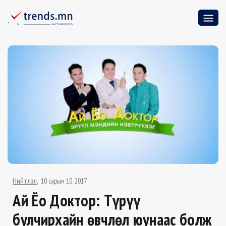
Нийтлэл
10 сарын 10, 2017
Ай Ёо Доктор: Түрүү
булчирхайн өвчлөл юунаас болж