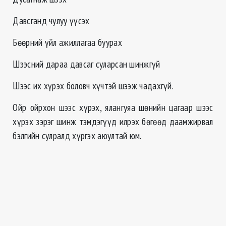
Давсганд чулуу үүсэх
Бөөрний үйл ажиллагаа буурах
Шээсний дараа давсаг суларсан шинжгүй
Шээс их хүрэх боловч хүчтэй шээж чадахгүй.
Ойр ойрхон шээс хүрэх, ялангуяа шөнийн цагаар шээс
хүрэх зэрэг шинж тэмдэгүүд илрэх бөгөөд даамжирвал
бэлгийн сулралд хүргэх аюултай юм.