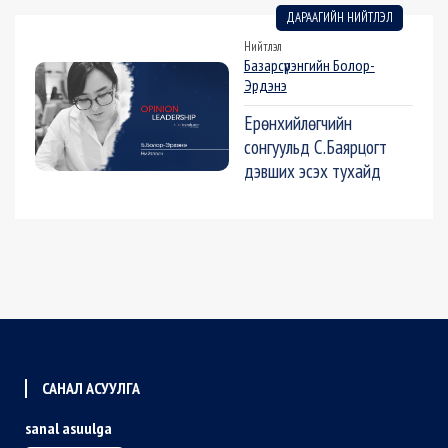
ДАРААГИЙН НИЙТЛЭЛ
Нийтлэл
Базарсүрэнгийн Болор-
Эрдэнэ
Ерөнхийлөгчийн
сонгуульд С.Баярцогт
дэвших эсэх тухайд
САНАЛ АСУУЛГА
sanal asuulga