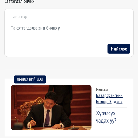
Сэтгэгдэл бичих
Example textarea
Нийтлэх
ӨМНӨХ НИЙТЛЭЛ
Нийтлэл
Базарсүрэнгийн
Болор-Эрдэнэ
Хүрэлсүх
чадах уу?