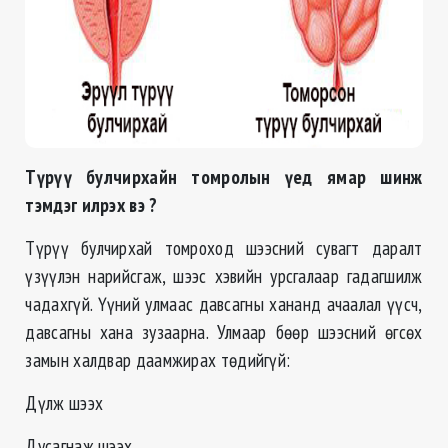
Түрүү булчирхайн томролын үед ямар шинж
тэмдэг илрэх вэ ?
Түрүү булчирхай томроход шээсний сувагт даралт
үзүүлэн нарийсгаж, шээс хэвийн урсгалаар гадагшилж
чадахгүй. Үүний улмаас давсагны хананд ачаалал үүсч,
давсагны хана зузаарна. Улмаар бөөр шээсний өгсөх
замын халдвар даамжирах төдийгүй:
Дүлж шээх
Дусагнаж шээх