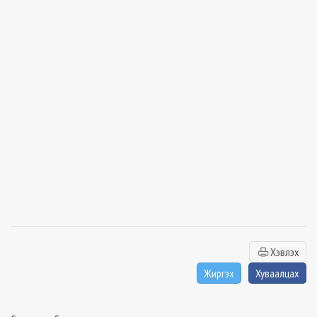
Хэвлэх
Жиргэх
Хуваалцах